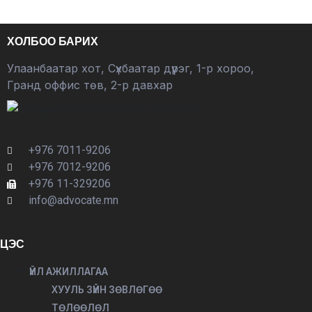
ХОЛБОО БАРИХ
Улаанбаатар хот, Сүхбаатар дүүрэг, 1-р хороо,
Гранд оффис төв, 2-р давхар
+976 7011-9206
+976 7012-9206
+976 11-329206
info@advocate.mn
ЦЭС
ҮЙЛ АЖИЛЛАГАА
ХУУЛЬ ЗҮЙН ЗӨВЛӨГӨӨ
ТӨЛӨӨЛӨЛ