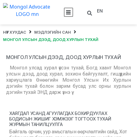
EN
НҮҮР ХУУДАС
МЭДЛЭГИЙН САН
МОНГОЛ УЛСЫН ДЭЭД, ДООД ХУРЛЫН ТУХАЙ
МОНГОЛ УЛСЫН ДЭЭД, ДООД ХУРЛЫН ТУХАЙ
Монгол улсад хурал үүссэн тухай, Богд хаант Монгол
улсын дээд, доод хурал, зохион байгуулалт, гишүүдийн
хариуцлага Өнөөгийн Монгол Улсын Их Хурлын
дэгийн тухай болон зарим бусад улс орны хурлын
дэгийн тухай ЭНД дарж үзнэ үү.
ХАЯГДАЛ УСАНД АГУУЛАГДАХ БОХИРДУУЛАХ
БОДИСЫН ЖИШИГ ХЭМЖЭЭГ ТОГТООХ ТУХАЙ
ЖУРМЫН ТАНИЛЦУУЛГА
Байгаль орчин, уур амьсгалын өөрчлөлтийн сайд, Хот