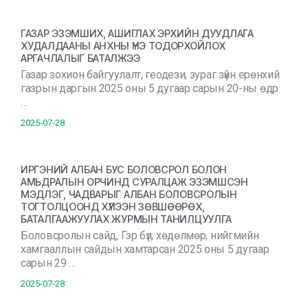
ГАЗАР ЭЗЭМШИХ, АШИГЛАХ ЭРХИЙН ДУУДЛАГА
ХУДАЛДААНЫ АНХНЫ ҮНЭ ТОДОРХОЙЛОХ
АРГАЧЛАЛЫГ БАТАЛЖЭЭ
Газар зохион байгуулалт, геодези, зураг зүйн ерөнхий
газрын даргын 2025 оны 5 дугаар сарын 20-ны өдр
…
2025-07-28
ИРГЭНИЙ АЛБАН БУС БОЛОВСРОЛ БОЛОН
АМЬДРАЛЫН ОРЧИНД СУРАЛЦАЖ ЭЗЭМШСЭН
МЭДЛЭГ, ЧАДВАРЫГ АЛБАН БОЛОВСРОЛЫН
ТОГТОЛЦООНД ХҮЛЭЭН ЗӨВШӨӨРӨХ,
БАТАЛГААЖУУЛАХ ЖУРМЫН ТАНИЛЦУУЛГА
Боловсролын сайд, Гэр бүл, хөдөлмөр, нийгмийн
хамгааллын сайдын хамтарсан 2025 оны 5 дугаар
сарын 29 …
2025-07-28