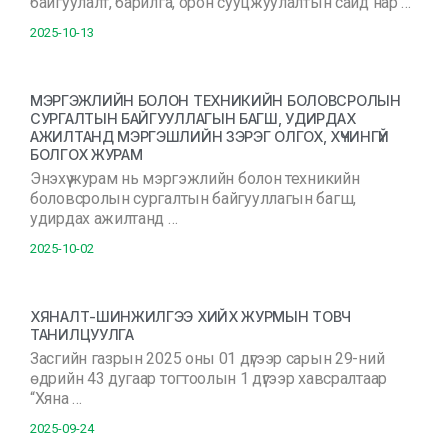
байгуулалт, барилга, орон сууцжуулалтын сайд нар …
2025-10-13
МЭРГЭЖЛИЙН БОЛОН ТЕХНИКИЙН БОЛОВСРОЛЫН
СУРГАЛТЫН БАЙГУУЛЛАГЫН БАГШ, УДИРДАХ
АЖИЛТАНД МЭРГЭШЛИЙН ЗЭРЭГ ОЛГОХ, ХҮЧИНГҮЙ
БОЛГОХ ЖУРАМ
Энэхүү журам нь мэргэжлийн болон техникийн
боловсролын сургалтын байгууллагын багш,
удирдах ажилтанд …
2025-10-02
ХЯНАЛТ-ШИНЖИЛГЭЭ ХИЙХ ЖУРМЫН ТОВЧ
ТАНИЛЦУУЛГА
Засгийн газрын 2025 оны 01 дүгээр сарын 29-ний
өдрийн 43 дугаар тогтоолын 1 дүгээр хавсралтаар
“Хяна …
2025-09-24