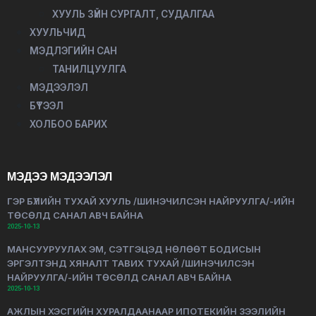
ХУУЛЬ ЗҮЙН СУРГАЛТ, СУДАЛГАА
ХУУЛЬЧИД
МЭДЛЭГИЙН САН
ТАНИЛЦУУЛГА
МЭДЭЭЛЭЛ
БҮТЭЭЛ
ХОЛБОО БАРИХ
МЭДЭЭ МЭДЭЭЛЭЛ
ГЭР БҮЛИЙН ТУХАЙ ХУУЛЬ /ШИНЭЧИЛСЭН НАЙРУУЛГА/-ИЙН
ТӨСӨЛД САНАЛ АВЧ БАЙНА
2025-10-13
МАНСУУРУУЛАХ ЭМ, СЭТГЭЦЭД НӨЛӨӨТ БОДИСЫН
ЭРГЭЛТЭНД ХЯНАЛТ ТАВИХ ТУХАЙ /ШИНЭЧИЛСЭН
НАЙРУУЛГА/-ИЙН ТӨСӨЛД САНАЛ АВЧ БАЙНА
2025-10-13
АЖЛЫН ХЭСГИЙН ХУРАЛДААНААР ИПОТЕКИЙН ЗЭЭЛИЙН