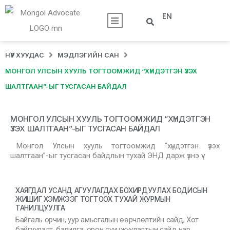
EN
НҮҮР ХУУДАС
МЭДЛЭГИЙН САН
МОНГОЛ УЛСЫН ХУУЛЬ ТОГТООМЖИД “ХҮНДЭТГЭН ҮЗЭХ
ШАЛТГААН”-ЫГ ТУСГАСАН БАЙДАЛ
МОНГОЛ УЛСЫН ХУУЛЬ ТОГТООМЖИД “ХҮНДЭТГЭН
ҮЗЭХ ШАЛТГААН”-ЫГ ТУСГАСАН БАЙДАЛ
Монгол Улсын хууль тогтоомжид “хүндэтгэн үзэх
шалтгаан”-ыг тусгасан байдлын тухай ЭНД дарж үзнэ үү.
ХАЯГДАЛ УСАНД АГУУЛАГДАХ БОХИРДУУЛАХ БОДИСЫН
ЖИШИГ ХЭМЖЭЭГ ТОГТООХ ТУХАЙ ЖУРМЫН
ТАНИЛЦУУЛГА
Байгаль орчин, уур амьсгалын өөрчлөлтийн сайд, Хот
байгуулалт, барилга, орон сууцжуулалтын сайд нар …