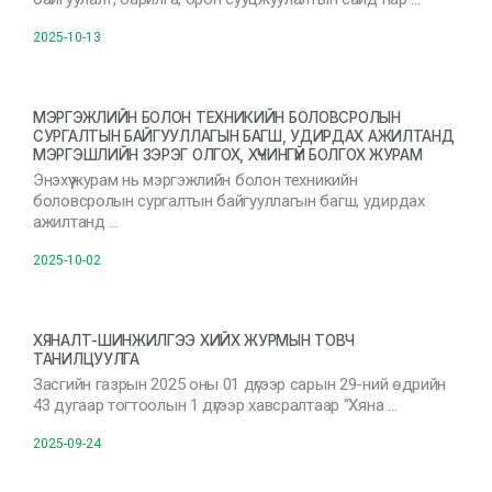
2025-10-13
МЭРГЭЖЛИЙН БОЛОН ТЕХНИКИЙН БОЛОВСРОЛЫН
СУРГАЛТЫН БАЙГУУЛЛАГЫН БАГШ, УДИРДАХ АЖИЛТАНД
МЭРГЭШЛИЙН ЗЭРЭГ ОЛГОХ, ХҮЧИНГҮЙ БОЛГОХ ЖУРАМ
Энэхүү журам нь мэргэжлийн болон техникийн
боловсролын сургалтын байгууллагын багш, удирдах
ажилтанд …
2025-10-02
ХЯНАЛТ-ШИНЖИЛГЭЭ ХИЙХ ЖУРМЫН ТОВЧ
ТАНИЛЦУУЛГА
Засгийн газрын 2025 оны 01 дүгээр сарын 29-ний өдрийн
43 дугаар тогтоолын 1 дүгээр хавсралтаар “Хяна …
2025-09-24