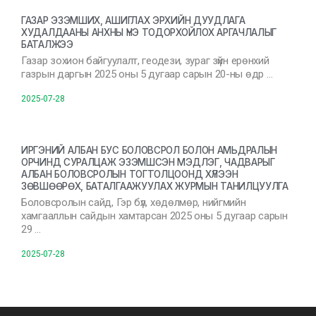
ГАЗАР ЭЗЭМШИХ, АШИГЛАХ ЭРХИЙН ДУУДЛАГА
ХУДАЛДААНЫ АНХНЫ ҮНЭ ТОДОРХОЙЛОХ АРГАЧЛАЛЫГ
БАТАЛЖЭЭ
Газар зохион байгуулалт, геодези, зураг зүйн ерөнхий
газрын даргын 2025 оны 5 дугаар сарын 20-ны өдр …
2025-07-28
ИРГЭНИЙ АЛБАН БУС БОЛОВСРОЛ БОЛОН АМЬДРАЛЫН
ОРЧИНД СУРАЛЦАЖ ЭЗЭМШСЭН МЭДЛЭГ, ЧАДВАРЫГ
АЛБАН БОЛОВСРОЛЫН ТОГТОЛЦООНД ХҮЛЭЭН
ЗӨВШӨӨРӨХ, БАТАЛГААЖУУЛАХ ЖУРМЫН ТАНИЛЦУУЛГА
Боловсролын сайд, Гэр бүл, хөдөлмөр, нийгмийн
хамгааллын сайдын хамтарсан 2025 оны 5 дугаар сарын
29 …
2025-07-28