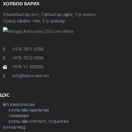
ХОЛБОО БАРИХ
Улаанбаатар хот, Сүхбаатар дүүрэг, 1-р хороо,
Гранд оффис төв, 2-р давхар
+976 7011-9206
+976 7012-9206
+976 11-329206
info@advocate.mn
ЦЭС
ҮЙЛ АЖИЛЛАГАА
ХУУЛЬ ЗҮЙН ЗӨВЛӨГӨӨ
ТӨЛӨӨЛӨЛ
ХУУЛЬ ЗҮЙН СУРГАЛТ, СУДАЛГАА
ХУУЛЬЧИД