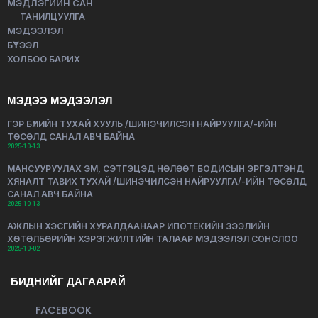
МЭДЛЭГИЙН САН
ТАНИЛЦУУЛГА
МЭДЭЭЛЭЛ
БҮТЭЭЛ
ХОЛБОО БАРИХ
МЭДЭЭ МЭДЭЭЛЭЛ
ГЭР БҮЛИЙН ТУХАЙ ХУУЛЬ /ШИНЭЧИЛСЭН НАЙРУУЛГА/-ИЙН
ТӨСӨЛД САНАЛ АВЧ БАЙНА
2025-10-13
МАНСУУРУУЛАХ ЭМ, СЭТГЭЦЭД НӨЛӨӨТ БОДИСЫН ЭРГЭЛТЭНД
ХЯНАЛТ ТАВИХ ТУХАЙ /ШИНЭЧИЛСЭН НАЙРУУЛГА/-ИЙН ТӨСӨЛД
САНАЛ АВЧ БАЙНА
2025-10-13
АЖЛЫН ХЭСГИЙН ХУРАЛДААНААР ИПОТЕКИЙН ЗЭЭЛИЙН
ХӨТӨЛБӨРИЙН ХЭРЭГЖИЛТИЙН ТАЛААР МЭДЭЭЛЭЛ СОНСЛОО
2025-10-02
БИДНИЙГ ДАГААРАЙ
FACEBOOK