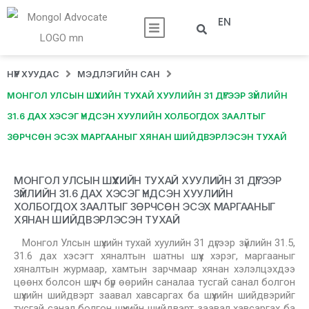
EN
НҮҮР ХУУДАС
МЭДЛЭГИЙН САН
МОНГОЛ УЛСЫН ШҮҮХИЙН ТУХАЙ ХУУЛИЙН 31 ДҮГЭЭР ЗҮЙЛИЙН
31.6 ДАХ ХЭСЭГ ҮНДСЭН ХУУЛИЙН ХОЛБОГДОХ ЗААЛТЫГ
ЗӨРЧСӨН ЭСЭХ МАРГААНЫГ ХЯНАН ШИЙДВЭРЛЭСЭН ТУХАЙ
МОНГОЛ УЛСЫН ШҮҮХИЙН ТУХАЙ ХУУЛИЙН 31 ДҮГЭЭР
ЗҮЙЛИЙН 31.6 ДАХ ХЭСЭГ ҮНДСЭН ХУУЛИЙН
ХОЛБОГДОХ ЗААЛТЫГ ЗӨРЧСӨН ЭСЭХ МАРГААНЫГ
ХЯНАН ШИЙДВЭРЛЭСЭН ТУХАЙ
Монгол Улсын шүүхийн тухай хуулийн 31 дүгээр зүйлийн 31.5,
31.6 дах хэсэгт хяналтын шатны шүүх хэрэг, маргааныг
хяналтын журмаар, хамтын зарчмаар хянан хэлэлцэхдээ
цөөнх болсон шүүгч бүр өөрийн саналаа тусгай санал болгон
шүүхийн шийдвэрт заавал хавсаргах ба шүүхийн шийдвэрийг
тусгай санал болгон шүүхийн шийдвэрт заавал хавсаргах ба