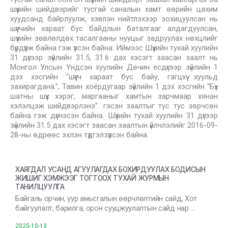
шүүхийн шийдвэрийг тусгай саналын хамт өөрийн цахим
хуудсанд байрлуулж, хэвлэн нийтлэхээр зохицуулсан нь
шүүгчийн хараат бус байдлын баталгааг алдагдуулсан,
шүүхийн зөвлөлдөх тасалгааны нууцыг задруулах нөхцлийг
бүрдүүлж байна гэж үзсэн байна. Иймээс Шүүхийн тухай хуулийн
31 дүгээр зүйлийн 31.5, 31.6 дах хэсэгт заасан заалт нь
Монгол Улсын Үндсэн хуулийн Дөчин есдүгээр зүйлийн 1
дэх хэсгийн “шүүгч хараат бус байу, гагцхүү хуульд
захирагдана.”, Тавин хоёрдугаар зүйлийн 1 дэх хэсгийн “Бүх
шатны шүүх хэрэг, маргааныг хамтын зарчмаар хянан
хэлэлцэж шийдвэрлэнэ”. гэсэн заалтыг тус тус зөрчсөн
байна гэж дүгнэсэн байна. Шүүхийн тухай хуулийн 31 дүгээр
зүйлийн 31.5 дах хэсэгт заасан заалтын үйлчлэлийг 2016-09-
28-ны өдрөөс эхлэн түдгэлзүүлсэн байна.
ХАЯГДАЛ УСАНД АГУУЛАГДАХ БОХИРДУУЛАХ БОДИСЫН
ЖИШИГ ХЭМЖЭЭГ ТОГТООХ ТУХАЙ ЖУРМЫН
ТАНИЛЦУУЛГА
Байгаль орчин, уур амьсгалын өөрчлөлтийн сайд, Хот
байгуулалт, барилга, орон сууцжуулалтын сайд нар …
2025-10-13