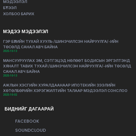
МЭДЭЭЛЭЛ
БҮТЭЭЛ
ХОЛБОО БАРИХ
МЭДЭЭ МЭДЭЭЛЭЛ
ГЭР БҮЛИЙН ТУХАЙ ХУУЛЬ /ШИНЭЧИЛСЭН НАЙРУУЛГА/-ИЙН
ТӨСӨЛД САНАЛ АВЧ БАЙНА
2025-10-13
МАНСУУРУУЛАХ ЭМ, СЭТГЭЦЭД НӨЛӨӨТ БОДИСЫН ЭРГЭЛТЭНД
ХЯНАЛТ ТАВИХ ТУХАЙ /ШИНЭЧИЛСЭН НАЙРУУЛГА/-ИЙН ТӨСӨЛД
САНАЛ АВЧ БАЙНА
2025-10-13
АЖЛЫН ХЭСГИЙН ХУРАЛДААНААР ИПОТЕКИЙН ЗЭЭЛИЙН
ХӨТӨЛБӨРИЙН ХЭРЭГЖИЛТИЙН ТАЛААР МЭДЭЭЛЭЛ СОНСЛОО
2025-10-02
БИДНИЙГ ДАГААРАЙ
FACEBOOK
SOUNDCLOUD