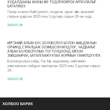
ХУДАЛДААНЫ АНХНЫ ҮНЭ ТОДОРХОЙЛОХ АРГАЧЛАЛЫГ
БАТАЛЖЭЭ
Газар зохион байгуулалт, геодези, зураг зүйн ерөнхий
газрын даргын 2025 оны 5 дугаар сарын 20-ны өдр …
2025-07-28
ИРГЭНИЙ АЛБАН БУС БОЛОВСРОЛ БОЛОН АМЬДРАЛЫН
ОРЧИНД СУРАЛЦАЖ ЭЗЭМШСЭН МЭДЛЭГ, ЧАДВАРЫГ
АЛБАН БОЛОВСРОЛЫН ТОГТОЛЦООНД ХҮЛЭЭН
ЗӨВШӨӨРӨХ, БАТАЛГААЖУУЛАХ ЖУРМЫН ТАНИЛЦУУЛГА
Боловсролын сайд, Гэр бүл, хөдөлмөр, нийгмийн
хамгааллын сайдын хамтарсан 2025 оны 5 дугаар сарын
29 …
2025-07-28
ХОЛБОО БАРИХ