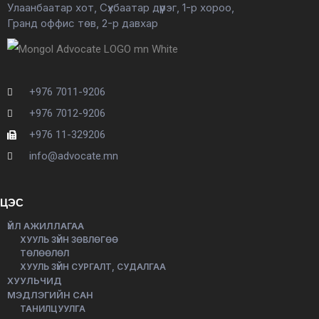
Улаанбаатар хот, Сүхбаатар дүүрэг, 1-р хороо,
Гранд оффис төв, 2-р давхар
+976 7011-9206
+976 7012-9206
+976 11-329206
info@advocate.mn
ЦЭС
ҮЙЛ АЖИЛЛАГАА
ХУУЛЬ ЗҮЙН ЗӨВЛӨГӨӨ
ТӨЛӨӨЛӨЛ
ХУУЛЬ ЗҮЙН СУРГАЛТ, СУДАЛГАА
ХУУЛЬЧИД
МЭДЛЭГИЙН САН
ТАНИЛЦУУЛГА