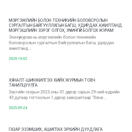
МЭРГЭЖЛИЙН БОЛОН ТЕХНИКИЙН БОЛОВСРОЛЫН
СУРГАЛТЫН БАЙГУУЛЛАГЫН БАГШ, УДИРДАХ АЖИЛТАНД
МЭРГЭШЛИЙН ЗЭРЭГ ОЛГОХ, ХҮЧИНГҮЙ БОЛГОХ ЖУРАМ
Энэхүү журам нь мэргэжлийн болон техникийн
боловсролын сургалтын байгууллагын багш, удирдах
ажилтанд …
2025-10-02
ХЯНАЛТ-ШИНЖИЛГЭЭ ХИЙХ ЖУРМЫН ТОВЧ
ТАНИЛЦУУЛГА
Засгийн газрын 2025 оны 01 дүгээр сарын 29-ний өдрийн
43 дугаар тогтоолын 1 дүгээр хавсралтаар “Хяна …
2025-09-24
ГАЗАР ЭЗЭМШИХ, АШИГЛАХ ЭРХИЙН ДУУДЛАГА