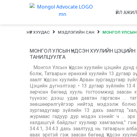
ҮЙЛ АЖИ
НҮҮР ХУУДАС
МЭДЛЭГИЙН САН
МОНГОЛ УЛСЫН 
МОНГОЛ УЛСЫН ҮНДСЭН ХУУЛИЙН ЦЭЦИЙН 2
ТАНИЛЦУУЛГА
Монгол Улсын Үндсэн хуулийн цэцийн дунд 
болж, Татварын ерөнхий хуулийн 13 дугаар зүй
заалт Үндсэн хуулийн Арван зургаадугаар зү
Цэцийн дүгнэлтээр: • 13 дугаар зүйлийн 13.4
зөрчсөн бөгөөд хууль тогтоомжид заасан х
түүнээс дээш удаа давтан гаргасан … тат
зөвшөөрөлгүйгээр нийтэд мэдээлж болно.
зургаадугаар зүйлийн 13 дахь заалтад “хал
журмаас гадуур дур мэдэн хэнийг ч … эрх 
халдашгүй байдлыг хуулиар хамгаална;” гэж
34.4.1, 34.4.3 дахь заалтууд нь татварын а
авах эрхтэй гэж заасан бөгөөд Үндсэн хуули