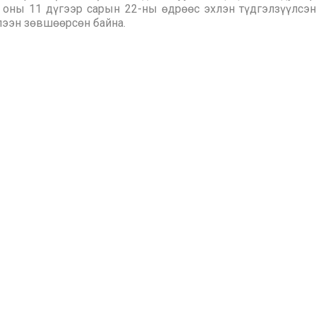
4 оны 11 дүгээр сарын 22-ны өдрөөс эхлэн түдгэлзүүлсэн
лээн зөвшөөрсөн байна.