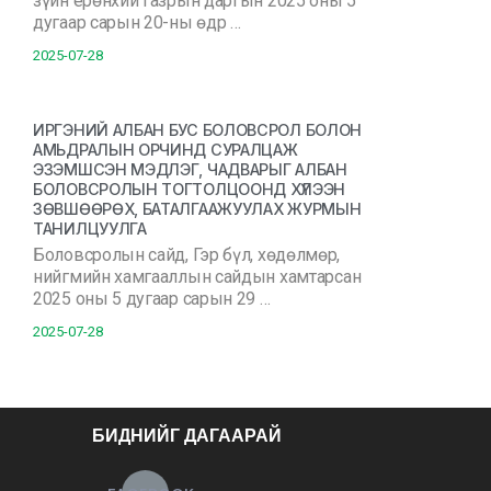
зүйн ерөнхий газрын даргын 2025 оны 5
дугаар сарын 20-ны өдр …
2025-07-28
ИРГЭНИЙ АЛБАН БУС БОЛОВСРОЛ БОЛОН
АМЬДРАЛЫН ОРЧИНД СУРАЛЦАЖ
ЭЗЭМШСЭН МЭДЛЭГ, ЧАДВАРЫГ АЛБАН
БОЛОВСРОЛЫН ТОГТОЛЦООНД ХҮЛЭЭН
ЗӨВШӨӨРӨХ, БАТАЛГААЖУУЛАХ ЖУРМЫН
ТАНИЛЦУУЛГА
Боловсролын сайд, Гэр бүл, хөдөлмөр,
нийгмийн хамгааллын сайдын хамтарсан
2025 оны 5 дугаар сарын 29 …
2025-07-28
БИДНИЙГ ДАГААРАЙ