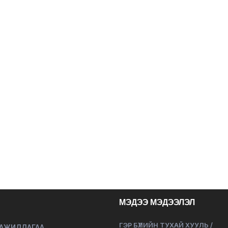
МЭДЭЭ МЭДЭЭЛЭЛ
ГЭР БҮЛИЙН ТУХАЙ ХУУЛЬ /
 АЖИЛЛАГАА