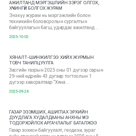
АЖИЛТАНД МЭРГЭШЛИЙН ЗЭРЭГ ОЛГОХ,
ХҮЧИНГҮЙ БОЛГОХ ЖУРАМ
Энэхүү журам нь мэргэжлийн болон
техникийн боловсролын сургалтын
байгууллагын багш, удирдах ажилтанд …
2025-10-02
ХЯНАЛТ-ШИНЖИЛГЭЭ ХИЙХ ЖУРМЫН
ТОВЧ ТАНИЛЦУУЛГА
Засгийн газрын 2025 оны 01 дүгээр сарын
29-ний өдрийн 43 дугаар тогтоолын 1
дүгээр хавсралтаар “Хяна …
2025-09-24
ГАЗАР ЭЗЭМШИХ, АШИГЛАХ ЭРХИЙН
ДУУДЛАГА ХУДАЛДААНЫ АНХНЫ ҮНЭ
ТОДОРХОЙЛОХ АРГАЧЛАЛЫГ БАТАЛЖЭЭ
Газар зохион байгуулалт, геодези, зураг