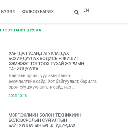
EN
БҮТЭЭЛ
ХОЛБОО БАРИХ
Н ТОВЧ ТАНИЛЦУУЛГА
ХАЯГДАЛ УСАНД АГУУЛАГДАХ
БОХИРДУУЛАХ БОДИСЫН ЖИШИГ
ХЭМЖЭЭГ ТОГТООХ ТУХАЙ ЖУРМЫН
ТАНИЛЦУУЛГА
Байгаль орчин, уур амьсгалын
өөрчлөлтийн сайд, Хот байгуулалт, барилга,
орон сууцжуулалтын сайд нар …
2025-10-13
МЭРГЭЖЛИЙН БОЛОН ТЕХНИКИЙН
БОЛОВСРОЛЫН СУРГАЛТЫН
БАЙГУУЛЛАГЫН БАГШ, УДИРДАХ