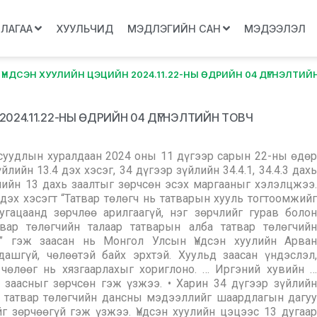
ЛЛАГАА
ХУУЛЬЧИД
МЭДЛЭГИЙН САН
МЭДЭЭЛЭЛ
ҮНДСЭН ХУУЛИЙН ЦЭЦИЙН 2024.11.22-НЫ ӨДРИЙН 04 ДҮГНЭЛТИЙ
024.11.22-НЫ ӨДРИЙН 04 ДҮГНЭЛТИЙН ТОВЧ
суудлын хуралдаан 2024 оны 11 дүгээр сарын 22-ны өдөр
лийн 13.4 дэх хэсэг, 34 дүгээр зүйлийн 34.4.1, 34.4.3 дахь
йлийн 13 дахь заалтыг зөрчсөн эсэх маргааныг хэлэлцжээ.
 дэх хэсэгт “Татвар төлөгч нь татварын хууль тогтоомжийг
угацаанд зөрчлөө арилгаагүй, нэг зөрчлийг гурав болон
вар төлөгчийн талаар татварын алба татвар төлөгчийн
” гэж заасан нь Монгол Улсын Үндсэн хуулийн Арван
дашгүй, чөлөөтэй байх эрхтэй. Хуульд заасан үндэслэл,
чөлөөг нь хязгаарлахыг хориглоно. … Иргэний хувийн …
 заасныг зөрчсөн гэж үзжээ. • Харин 34 дүгээр зүйлийн
лба татвар төлөгчийн дансны мэдээллийг шаардлагын дагуу
йг зөрчөөгүй гэж үзжээ. Үндсэн хуулийн цэцээс 13 дугаар