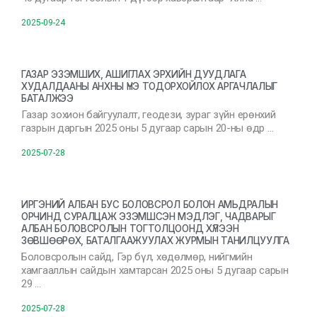
2025-09-24
ГАЗАР ЭЗЭМШИХ, АШИГЛАХ ЭРХИЙН ДУУДЛАГА
ХУДАЛДААНЫ АНХНЫ ҮНЭ ТОДОРХОЙЛОХ АРГАЧЛАЛЫГ
БАТАЛЖЭЭ
Газар зохион байгуулалт, геодези, зураг зүйн ерөнхий
газрын даргын 2025 оны 5 дугаар сарын 20-ны өдр …
2025-07-28
ИРГЭНИЙ АЛБАН БУС БОЛОВСРОЛ БОЛОН АМЬДРАЛЫН
ОРЧИНД СУРАЛЦАЖ ЭЗЭМШСЭН МЭДЛЭГ, ЧАДВАРЫГ
АЛБАН БОЛОВСРОЛЫН ТОГТОЛЦООНД ХҮЛЭЭН
ЗӨВШӨӨРӨХ, БАТАЛГААЖУУЛАХ ЖУРМЫН ТАНИЛЦУУЛГА
Боловсролын сайд, Гэр бүл, хөдөлмөр, нийгмийн
хамгааллын сайдын хамтарсан 2025 оны 5 дугаар сарын
29 …
2025-07-28