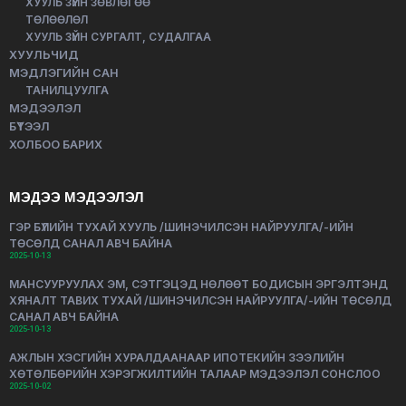
ХУУЛЬ ЗҮЙН ЗӨВЛӨГӨӨ
ТӨЛӨӨЛӨЛ
ХУУЛЬ ЗҮЙН СУРГАЛТ, СУДАЛГАА
ХУУЛЬЧИД
МЭДЛЭГИЙН САН
ТАНИЛЦУУЛГА
МЭДЭЭЛЭЛ
БҮТЭЭЛ
ХОЛБОО БАРИХ
МЭДЭЭ МЭДЭЭЛЭЛ
ГЭР БҮЛИЙН ТУХАЙ ХУУЛЬ /ШИНЭЧИЛСЭН НАЙРУУЛГА/-ИЙН
ТӨСӨЛД САНАЛ АВЧ БАЙНА
2025-10-13
МАНСУУРУУЛАХ ЭМ, СЭТГЭЦЭД НӨЛӨӨТ БОДИСЫН ЭРГЭЛТЭНД
ХЯНАЛТ ТАВИХ ТУХАЙ /ШИНЭЧИЛСЭН НАЙРУУЛГА/-ИЙН ТӨСӨЛД
САНАЛ АВЧ БАЙНА
2025-10-13
АЖЛЫН ХЭСГИЙН ХУРАЛДААНААР ИПОТЕКИЙН ЗЭЭЛИЙН
ХӨТӨЛБӨРИЙН ХЭРЭГЖИЛТИЙН ТАЛААР МЭДЭЭЛЭЛ СОНСЛОО
2025-10-02