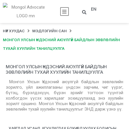
EN
НҮҮР ХУУДАС
МЭДЛЭГИЙН САН
МОНГОЛ УЛСЫН ҮНДЭСНИЙ АЮУЛГҮЙ БАЙДЛЫН ЗӨВЛӨЛИЙН
ТУХАЙ ХУУЛИЙН ТАНИЛЦУУЛГА
МОНГОЛ УЛСЫН ҮНДЭСНИЙ АЮУЛГҮЙ БАЙДЛЫН
ЗӨВЛӨЛИЙН ТУХАЙ ХУУЛИЙН ТАНИЛЦУУЛГА
Монгол Улсын Үндэсний аюулгүй байдлын зөвлөлийн
зорилго, үйл ажиллагааны үндсэн зарчим, чиг үүрэг,
бүтэц, бүрэлдэхүүн, бүрэн эрхийг тогтоон түүнтэй
холбогдон үүсэх харилцааг зохицуулахад энэ хуулийн
зорилт оршино. Монгол Улсын Үндэсний аюулгүй байдлын
зөвлөлийн тухай хуулийн танилцуулгыг ЭНД дарж үзнэ үү.
ХАЯГДАЛ УСАНД АГУУЛАГДАХ БОХИРДУУЛАХ БОДИСЫН