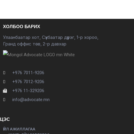
ХОЛБОО БАРИХ
Улаанбаатар хот, Сүхбаатар дүүрэг, 1-р хороо,
Гранд оффис төв, 2-р давхар
+976 7011-9206
+976 7012-9206
+976 11-329206
info@advocate.mn
ЦЭС
ҮЙЛ АЖИЛЛАГАА