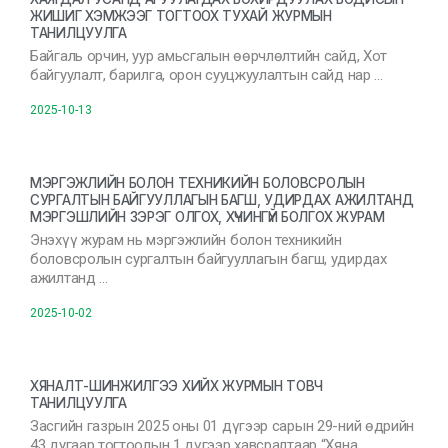
ЖИШИГ ХЭМЖЭЭГ ТОГТООХ ТУХАЙ ЖУРМЫН
ТАНИЛЦУУЛГА
Байгаль орчин, уур амьсгалын өөрчлөлтийн сайд, Хот
байгуулалт, барилга, орон сууцжуулалтын сайд нар …
2025-10-13
МЭРГЭЖЛИЙН БОЛОН ТЕХНИКИЙН БОЛОВСРОЛЫН
СУРГАЛТЫН БАЙГУУЛЛАГЫН БАГШ, УДИРДАХ АЖИЛТАНД
МЭРГЭШЛИЙН ЗЭРЭГ ОЛГОХ, ХҮЧИНГҮЙ БОЛГОХ ЖУРАМ
Энэхүү журам нь мэргэжлийн болон техникийн
боловсролын сургалтын байгууллагын багш, удирдах
ажилтанд …
2025-10-02
ХЯНАЛТ-ШИНЖИЛГЭЭ ХИЙХ ЖУРМЫН ТОВЧ
ТАНИЛЦУУЛГА
Засгийн газрын 2025 оны 01 дүгээр сарын 29-ний өдрийн
43 дугаар тогтоолын 1 дүгээр хавсралтаар “Хяна …