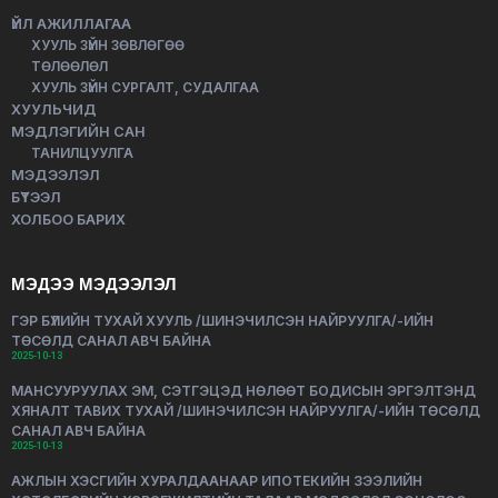
ҮЙЛ АЖИЛЛАГАА
ХУУЛЬ ЗҮЙН ЗӨВЛӨГӨӨ
ТӨЛӨӨЛӨЛ
ХУУЛЬ ЗҮЙН СУРГАЛТ, СУДАЛГАА
ХУУЛЬЧИД
МЭДЛЭГИЙН САН
ТАНИЛЦУУЛГА
МЭДЭЭЛЭЛ
БҮТЭЭЛ
ХОЛБОО БАРИХ
МЭДЭЭ МЭДЭЭЛЭЛ
ГЭР БҮЛИЙН ТУХАЙ ХУУЛЬ /ШИНЭЧИЛСЭН НАЙРУУЛГА/-ИЙН
ТӨСӨЛД САНАЛ АВЧ БАЙНА
2025-10-13
МАНСУУРУУЛАХ ЭМ, СЭТГЭЦЭД НӨЛӨӨТ БОДИСЫН ЭРГЭЛТЭНД
ХЯНАЛТ ТАВИХ ТУХАЙ /ШИНЭЧИЛСЭН НАЙРУУЛГА/-ИЙН ТӨСӨЛД
САНАЛ АВЧ БАЙНА
2025-10-13
АЖЛЫН ХЭСГИЙН ХУРАЛДААНААР ИПОТЕКИЙН ЗЭЭЛИЙН