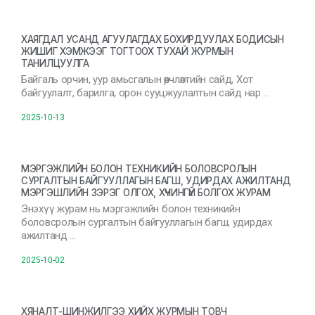
ХАЯГДАЛ УСАНД АГУУЛАГДАХ БОХИРДУУЛАХ БОДИСЫН
ЖИШИГ ХЭМЖЭЭГ ТОГТООХ ТУХАЙ ЖУРМЫН
ТАНИЛЦУУЛГА
Байгаль орчин, уур амьсгалын өөрчлөлтийн сайд, Хот
байгуулалт, барилга, орон сууцжуулалтын сайд нар …
2025-10-13
МЭРГЭЖЛИЙН БОЛОН ТЕХНИКИЙН БОЛОВСРОЛЫН
СУРГАЛТЫН БАЙГУУЛЛАГЫН БАГШ, УДИРДАХ АЖИЛТАНД
МЭРГЭШЛИЙН ЗЭРЭГ ОЛГОХ, ХҮЧИНГҮЙ БОЛГОХ ЖУРАМ
Энэхүү журам нь мэргэжлийн болон техникийн
боловсролын сургалтын байгууллагын багш, удирдах
ажилтанд …
2025-10-02
ХЯНАЛТ-ШИНЖИЛГЭЭ ХИЙХ ЖУРМЫН ТОВЧ