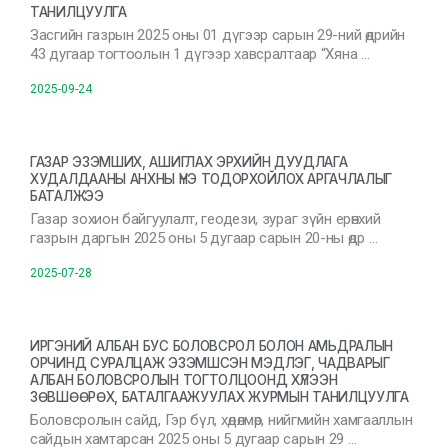
ТАНИЛЦУУЛГА
Засгийн газрын 2025 оны 01 дүгээр сарын 29-ний өдрийн
43 дугаар тогтоолын 1 дүгээр хавсралтаар “Хяна …
2025-09-24
ГАЗАР ЭЗЭМШИХ, АШИГЛАХ ЭРХИЙН ДУУДЛАГА
ХУДАЛДААНЫ АНХНЫ ҮНЭ ТОДОРХОЙЛОХ АРГАЧЛАЛЫГ
БАТАЛЖЭЭ
Газар зохион байгуулалт, геодези, зураг зүйн ерөнхий
газрын даргын 2025 оны 5 дугаар сарын 20-ны өдр …
2025-07-28
ИРГЭНИЙ АЛБАН БУС БОЛОВСРОЛ БОЛОН АМЬДРАЛЫН
ОРЧИНД СУРАЛЦАЖ ЭЗЭМШСЭН МЭДЛЭГ, ЧАДВАРЫГ
АЛБАН БОЛОВСРОЛЫН ТОГТОЛЦООНД ХҮЛЭЭН
ЗӨВШӨӨРӨХ, БАТАЛГААЖУУЛАХ ЖУРМЫН ТАНИЛЦУУЛГА
Боловсролын сайд, Гэр бүл, хөдөлмөр, нийгмийн хамгааллын
сайдын хамтарсан 2025 оны 5 дугаар сарын 29 …