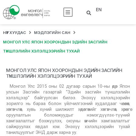
EN
НҮҮР ХУУДАС
МЭДЛЭГИЙН САН
МОНГОЛ УЛС ЯПОН ХООРОНДЫН ЭДИЙН ЗАСГИЙН
ТҮНШЛЭЛИЙН ХЭЛЭЛЦЭЭРИЙН ТУХАЙ
МОНГОЛ УЛС ЯПОН ХООРОНДЫН ЭДИЙН ЗАСГИЙН
ТҮНШЛЭЛИЙН ХЭЛЭЛЦЭЭРИЙН ТУХАЙ
Монгол Улс 2015 оны 02 дугаар сарын 10-ны өдөр Япон
улсын Засгийн газартай “Эдийн засгийн түншлэлийн
хэлэлцээр” байгуулсан билээ. Энэхүү хэлэлцээрийн
зорилго нь бараа болон үйлчилгээний худалдааг чөлөөлөх,
хөнгөвчлөх, хувь хүний шилжилт хөдөлгөөнийг хөнгөвчлөх, хөрөнгө
оруулалтын боломжуудыг нэмэгдүүлэх-түүний
хамгаалалтыг бэхжүүлэх, оюуны өмчийн хамгаалалтыг
сайжруулах явдал юм. Энэхүү хэлэлцээрийн тухай
танилцуулгыг ЭНД дарж харна уу.