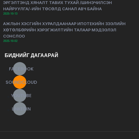
ЭРГЭЛТЭНД ХЯНАЛТ ТАВИХ ТУХАЙ /ШИНЭЧИЛСЭН
НАЙРУУЛГА/-ИЙН ТӨСӨЛД САНАЛ АВЧ БАЙНА
2025-10-13
АЖЛЫН ХЭСГИЙН ХУРАЛДААНААР ИПОТЕКИЙН ЗЭЭЛИЙН
ХӨТӨЛБӨРИЙН ХЭРЭГЖИЛТИЙН ТАЛААР МЭДЭЭЛЭЛ
СОНСЛОО
2025-10-02
БИДНИЙГ ДАГААРАЙ
FACEBOOK
SOUNDCLOUD
YOUTUBE
LINKEDIN