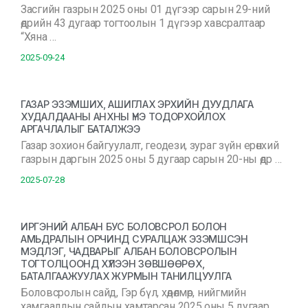
Засгийн газрын 2025 оны 01 дүгээр сарын 29-ний
өдрийн 43 дугаар тогтоолын 1 дүгээр хавсралтаар
“Хяна …
2025-09-24
ГАЗАР ЭЗЭМШИХ, АШИГЛАХ ЭРХИЙН ДУУДЛАГА
ХУДАЛДААНЫ АНХНЫ ҮНЭ ТОДОРХОЙЛОХ
АРГАЧЛАЛЫГ БАТАЛЖЭЭ
Газар зохион байгуулалт, геодези, зураг зүйн ерөнхий
газрын даргын 2025 оны 5 дугаар сарын 20-ны өдр …
2025-07-28
ИРГЭНИЙ АЛБАН БУС БОЛОВСРОЛ БОЛОН
АМЬДРАЛЫН ОРЧИНД СУРАЛЦАЖ ЭЗЭМШСЭН
МЭДЛЭГ, ЧАДВАРЫГ АЛБАН БОЛОВСРОЛЫН
ТОГТОЛЦООНД ХҮЛЭЭН ЗӨВШӨӨРӨХ,
БАТАЛГААЖУУЛАХ ЖУРМЫН ТАНИЛЦУУЛГА
Боловсролын сайд, Гэр бүл, хөдөлмөр, нийгмийн
хамгааллын сайдын хамтарсан 2025 оны 5 дугаар