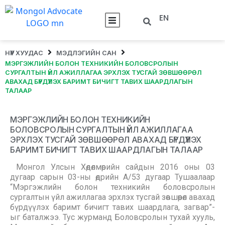
EN
НҮҮР ХУУДАС
МЭДЛЭГИЙН САН
МЭРГЭЖЛИЙН БОЛОН ТЕХНИКИЙН БОЛОВСРОЛЫН
СУРГАЛТЫН ҮЙЛ АЖИЛЛАГАА ЭРХЛЭХ ТУСГАЙ ЗӨВШӨӨРӨЛ
АВАХАД БҮРДҮҮЛЭХ БАРИМТ БИЧИГТ ТАВИХ ШААРДЛАГЫН
ТАЛААР
МЭРГЭЖЛИЙН БОЛОН ТЕХНИКИЙН
БОЛОВСРОЛЫН СУРГАЛТЫН ҮЙЛ АЖИЛЛАГАА
ЭРХЛЭХ ТУСГАЙ ЗӨВШӨӨРӨЛ АВАХАД БҮРДҮҮЛЭХ
БАРИМТ БИЧИГТ ТАВИХ ШААРДЛАГЫН ТАЛААР
Монгол Улсын Хөдөлмөрийн сайдын 2016 оны 03
дугаар сарын 03-ны өдрийн А/53 дугаар Тушаалаар
“Мэргэжлийн болон техникийн боловсролын
сургалтын үйл ажиллагаа эрхлэх тусгай зөвшөөрөл авахад
бүрдүүлэх баримт бичигт тавих шаардлага, загвар”-
ыг баталжээ. Тус журманд Боловсролын тухай хууль,