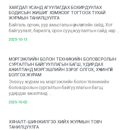
ХАЯГДАЛ УСАНД АГУУЛАГДАХ БОХИРДУУЛАХ
БОДИСЫН ЖИШИГ ХЭМЖЭЭГ ТОГТООХ ТУХАЙ
ЖУРМЫН ТАНИЛЦУУЛГА
Байгаль орчин, уур амьсгалын өөрчлөлтийн сайд, Хот
байгуулалт, барилга, орон сууцжуулалтын сайд нар …
2025-10-13
МЭРГЭЖЛИЙН БОЛОН ТЕХНИКИЙН БОЛОВСРОЛЫН
СУРГАЛТЫН БАЙГУУЛЛАГЫН БАГШ, УДИРДАХ
АЖИЛТАНД МЭРГЭШЛИЙН ЗЭРЭГ ОЛГОХ, ХҮЧИНГҮЙ
БОЛГОХ ЖУРАМ
Энэхүү журам нь мэргэжлийн болон техникийн
боловсролын сургалтын байгууллагын багш,
удирдах ажилтанд …
2025-10-02
ХЯНАЛТ-ШИНЖИЛГЭЭ ХИЙХ ЖУРМЫН ТОВЧ
ТАНИЛЦУУЛГА