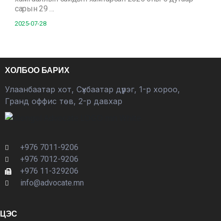
сарын 29 …
2025-07-28
ХОЛБОО БАРИХ
Улаанбаатар хот, Сүхбаатар дүүрэг, 1-р хороо,
Гранд оффис төв, 2-р давхар
+976 7011-9206
+976 7012-9206
+976 11-329206
info@advocate.mn
ЦЭС