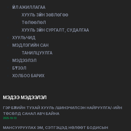
ҮЙЛ АЖИЛЛАГАА
ХУУЛЬ ЗҮЙН ЗӨВЛӨГӨӨ
ТӨЛӨӨЛӨЛ
ХУУЛЬ ЗҮЙН СУРГАЛТ, СУДАЛГАА
ХУУЛЬЧИД
МЭДЛЭГИЙН САН
ТАНИЛЦУУЛГА
МЭДЭЭЛЭЛ
БҮТЭЭЛ
ХОЛБОО БАРИХ
МЭДЭЭ МЭДЭЭЛЭЛ
ГЭР БҮЛИЙН ТУХАЙ ХУУЛЬ /ШИНЭЧИЛСЭН НАЙРУУЛГА/-ИЙН
ТӨСӨЛД САНАЛ АВЧ БАЙНА
2025-10-13
МАНСУУРУУЛАХ ЭМ, СЭТГЭЦЭД НӨЛӨӨТ БОДИСЫН