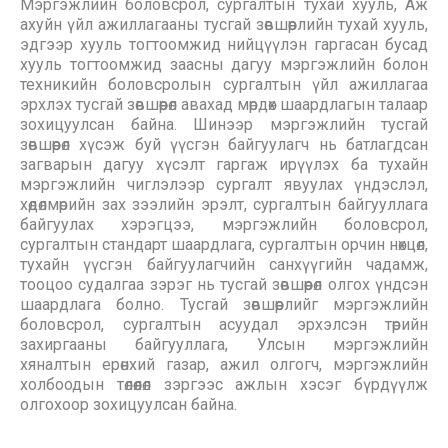
Мэргэжлийн боловсрол, сургалтын тухай хууль, Аж
ахуйн үйл ажиллагааны тусгай зөвшөөрлийн тухай хууль,
эдгээр хууль тогтоомжид нийцүүлэн гаргасан бусад
хууль тогтоомжид заасны дагуу мэргэжлийн болон
техникийн боловсролын сургалтын үйл ажиллагаа
эрхлэх тусгай зөвшөөрөл авахад мөрдөх шаардлагын талаар
зохицуулсан байна. Шинээр мэргэжлийн тусгай
зөвшөөрөл хүсэж буй үүсгэн байгуулагч нь батлагдсан
загварын дагуу хүсэлт гаргаж ирүүлэх ба тухайн
мэргэжлийн чиглэлээр сургалт явуулах үндэслэл,
хөдөлмөрийн зах зээлийн эрэлт, сургалтын байгууллага
байгуулах хэрэгцээ, мэргэжлийн боловсрол,
сургалтын стандарт шаардлага, сургалтын орчин нөхцөл,
тухайн үүсгэн байгуулагчийн санхүүгийн чадамж,
тооцоо судалгаа зэрэг нь тусгай зөвшөөрөл олгох үндсэн
шаардлага болно. Тусгай зөвшөөрлийг мэргэжлийн
боловсрол, сургалтын асуудал эрхэлсэн төрийн
захиргааны байгууллага, Улсын мэргэжлийн
хяналтын ерөнхий газар, ажил олгогч, мэргэжлийн
холбоодын төлөөлөл зэргээс ажлын хэсэг бүрдүүлж
олгохоор зохицуулсан байна.