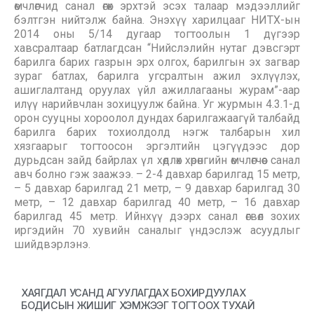
өмчлөгчид санал өгөх эрхтэй эсэх талаар мэдээллийг
бэлтгэн нийтэлж байна. Энэхүү харилцааг НИТХ-ын
2014 оны 5/14 дугаар тогтоолын 1 дүгээр
хавсралтаар батлагдсан “Нийслэлийн нутаг дэвсгэрт
барилга барих газрын эрх олгох, барилгын эх загвар
зураг батлах, барилга угсралтын ажил эхлүүлэх,
ашиглалтанд оруулах үйл ажиллагааны журам”-аар
илүү нарийвчлан зохицуулж байна. Уг журмын 4.3.1-д
орон сууцны хороолол дундах барилгажаагүй талбайд
барилга барих тохиолдолд нэгж талбарын хил
хязгаарыг тогтоосон эргэлтийн цэгүүдээс дор
дурьдсан зайд байрлах үл хөдлөх хөрөнгийн өмчлөгчөөс санал
авч болно гэж заажээ. – 2-4 давхар барилгад 15 метр,
– 5 давхар барилгад 21 метр, – 9 давхар барилгад 30
метр, – 12 давхар барилгад 40 метр, – 16 давхар
барилгад 45 метр. Ийнхүү дээрх санал өгвөл зохих
иргэдийн 70 хувийн саналыг үндэслэж асуудлыг
шийдвэрлэнэ.
ХАЯГДАЛ УСАНД АГУУЛАГДАХ БОХИРДУУЛАХ
БОДИСЫН ЖИШИГ ХЭМЖЭЭГ ТОГТООХ ТУХАЙ