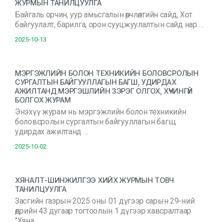
ЖУРМЫН ТАНИЛЦУУЛГА
Байгаль орчин, уур амьсгалын өөрчлөлтийн сайд, Хот
байгуулалт, барилга, орон сууцжуулалтын сайд нар …
2025-10-13
МЭРГЭЖЛИЙН БОЛОН ТЕХНИКИЙН БОЛОВСРОЛЫН
СУРГАЛТЫН БАЙГУУЛЛАГЫН БАГШ, УДИРДАХ
АЖИЛТАНД МЭРГЭШЛИЙН ЗЭРЭГ ОЛГОХ, ХҮЧИНГҮЙ
БОЛГОХ ЖУРАМ
Энэхүү журам нь мэргэжлийн болон техникийн
боловсролын сургалтын байгууллагын багш,
удирдах ажилтанд …
2025-10-02
ХЯНАЛТ-ШИНЖИЛГЭЭ ХИЙХ ЖУРМЫН ТОВЧ
ТАНИЛЦУУЛГА
Засгийн газрын 2025 оны 01 дүгээр сарын 29-ний
өдрийн 43 дугаар тогтоолын 1 дүгээр хавсралтаар
“Хяна …