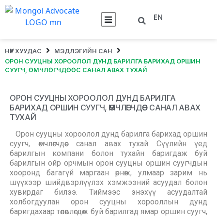
EN
НҮҮР ХУУДАС
МЭДЛЭГИЙН САН
ОРОН СУУЦНЫ ХОРООЛОЛ ДУНД БАРИЛГА БАРИХАД ОРШИН
СУУГЧ, ӨМЧЛӨГЧДӨӨС САНАЛ АВАХ ТУХАЙ
ОРОН СУУЦНЫ ХОРООЛОЛ ДУНД БАРИЛГА
БАРИХАД ОРШИН СУУГЧ, ӨМЧЛӨГЧДӨӨС САНАЛ АВАХ
ТУХАЙ
Орон сууцны хороолол дунд барилга барихад оршин
суугч, өмчлөгчдөөс санал авах тухай Сүүлийн үед
барилгын компани болон тухайн баригдаж буй
барилгын ойр орчмын орон сууцны оршин суугчдын
хооронд багагүй маргаан өрнөж, улмаар зарим нь
шүүхээр шийдвэрлүүлэх хэмжээний асуудал болон
хувирдаг билээ. Тиймээс энэхүү асуудалтай
холбогдуулан орон сууцны хорооллын дунд
баригдахаар төлөвлөгдөж буй барилгад ямар оршин суугч,