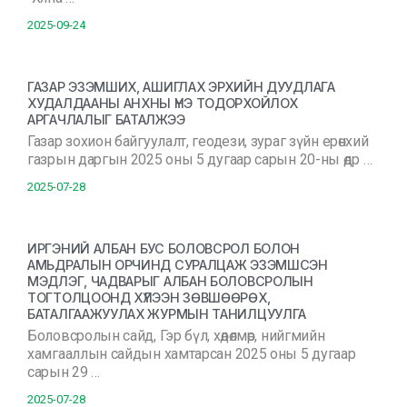
2025-09-24
ГАЗАР ЭЗЭМШИХ, АШИГЛАХ ЭРХИЙН ДУУДЛАГА
ХУДАЛДААНЫ АНХНЫ ҮНЭ ТОДОРХОЙЛОХ
АРГАЧЛАЛЫГ БАТАЛЖЭЭ
Газар зохион байгуулалт, геодези, зураг зүйн ерөнхий
газрын даргын 2025 оны 5 дугаар сарын 20-ны өдр …
2025-07-28
ИРГЭНИЙ АЛБАН БУС БОЛОВСРОЛ БОЛОН
АМЬДРАЛЫН ОРЧИНД СУРАЛЦАЖ ЭЗЭМШСЭН
МЭДЛЭГ, ЧАДВАРЫГ АЛБАН БОЛОВСРОЛЫН
ТОГТОЛЦООНД ХҮЛЭЭН ЗӨВШӨӨРӨХ,
БАТАЛГААЖУУЛАХ ЖУРМЫН ТАНИЛЦУУЛГА
Боловсролын сайд, Гэр бүл, хөдөлмөр, нийгмийн
хамгааллын сайдын хамтарсан 2025 оны 5 дугаар
сарын 29 …
2025-07-28