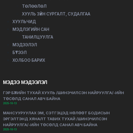
ТӨЛӨӨЛӨЛ
ХУУЛЬ ЗҮЙН СУРГАЛТ, СУДАЛГАА
ХУУЛЬЧИД
МЭДЛЭГИЙН САН
ТАНИЛЦУУЛГА
МЭДЭЭЛЭЛ
БҮТЭЭЛ
ХОЛБОО БАРИХ
МЭДЭЭ МЭДЭЭЛЭЛ
ГЭР БҮЛИЙН ТУХАЙ ХУУЛЬ /ШИНЭЧИЛСЭН НАЙРУУЛГА/-ИЙН
ТӨСӨЛД САНАЛ АВЧ БАЙНА
2025-10-13
МАНСУУРУУЛАХ ЭМ, СЭТГЭЦЭД НӨЛӨӨТ БОДИСЫН
ЭРГЭЛТЭНД ХЯНАЛТ ТАВИХ ТУХАЙ /ШИНЭЧИЛСЭН
НАЙРУУЛГА/-ИЙН ТӨСӨЛД САНАЛ АВЧ БАЙНА
2025-10-13