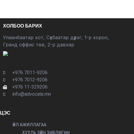
ХОЛБОО БАРИХ
Улаанбаатар хот, Сүхбаатар дүүрэг, 1-р хороо,
Гранд оффис төв, 2-р давхар
+976 7011-9206
+976 7012-9206
+976 11-329206
info@advocate.mn
ЦЭС
ҮЙЛ АЖИЛЛАГАА
ХУУЛЬ ЗҮЙН ЗӨВЛӨГӨӨ