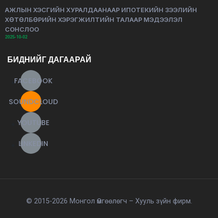
АЖЛЫН ХЭСГИЙН ХУРАЛДААНААР ИПОТЕКИЙН ЗЭЭЛИЙН
ХӨТӨЛБӨРИЙН ХЭРЭГЖИЛТИЙН ТАЛААР МЭДЭЭЛЭЛ
СОНСЛОО
2025-10-02
БИДНИЙГ ДАГААРАЙ
FACEBOOK
SOUNDCLOUD
YOUTUBE
LINKEDIN
© 2015-2026 Монгол Өмгөөлөгч – Хууль зүйн фирм.