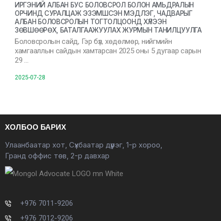
ИРГЭНИЙ АЛБАН БУС БОЛОВСРОЛ БОЛОН АМЬДРАЛЫН
ОРЧИНД СУРАЛЦАЖ ЭЗЭМШСЭН МЭДЛЭГ, ЧАДВАРЫГ
АЛБАН БОЛОВСРОЛЫН ТОГТОЛЦООНД ХҮЛЭЭН
ЗӨВШӨӨРӨХ, БАТАЛГААЖУУЛАХ ЖУРМЫН ТАНИЛЦУУЛГА
Боловсролын сайд, Гэр бүл, хөдөлмөр, нийгмийн
хамгааллын сайдын хамтарсан 2025 оны 5 дугаар сарын
29 …
2025-07-28
ХОЛБОО БАРИХ
Улаанбаатар хот, Сүхбаатар дүүрэг, 1-р хороо,
Гранд оффис төв, 2-р давхар
+976 7011-9206
+976 7012-9206