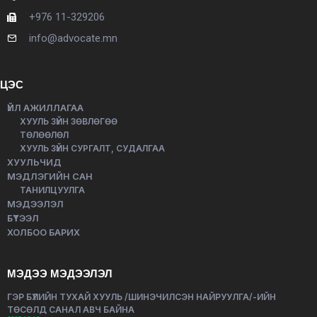
+976 11-329206
info@advocate.mn
ЦЭС
ҮЙЛ АЖИЛЛАГАА
ХУУЛЬ ЗҮЙН ЗӨВЛӨГӨӨ
ТӨЛӨӨЛӨЛ
ХУУЛЬ ЗҮЙН СУРГАЛТ, СУДАЛГАА
ХУУЛЬЧИД
МЭДЛЭГИЙН САН
ТАНИЛЦУУЛГА
МЭДЭЭЛЭЛ
БҮТЭЭЛ
ХОЛБОО БАРИХ
МЭДЭЭ МЭДЭЭЛЭЛ
ГЭР БҮЛИЙН ТУХАЙ ХУУЛЬ /ШИНЭЧИЛСЭН НАЙРУУЛГА/-ИЙН
ТӨСӨЛД САНАЛ АВЧ БАЙНА