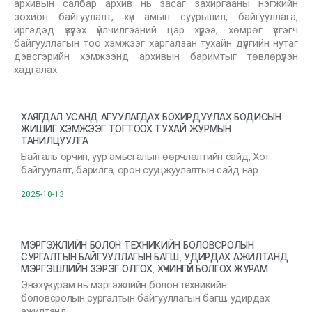
архивын салбар архив нь засаг захиргааны нэгжийн
зохион байгуулалт, хүн амын суурьшил, байгууллага,
иргэдэд үзүүлэх үйлчилгээний цар хүрээ, хөмрөг үүсгэгч
байгууллагын тоо хэмжээг харгалзан тухайн дүүргийн нутаг
дэвсгэрийн хэмжээнд архивын баримтыг төвлөрүүлэн
хадгалах.
ХАЯГДАЛ УСАНД АГУУЛАГДАХ БОХИРДУУЛАХ БОДИСЫН
ЖИШИГ ХЭМЖЭЭГ ТОГТООХ ТУХАЙ ЖУРМЫН
ТАНИЛЦУУЛГА
Байгаль орчин, уур амьсгалын өөрчлөлтийн сайд, Хот
байгуулалт, барилга, орон сууцжуулалтын сайд нар …
2025-10-13
МЭРГЭЖЛИЙН БОЛОН ТЕХНИКИЙН БОЛОВСРОЛЫН
СУРГАЛТЫН БАЙГУУЛЛАГЫН БАГШ, УДИРДАХ АЖИЛТАНД
МЭРГЭШЛИЙН ЗЭРЭГ ОЛГОХ, ХҮЧИНГҮЙ БОЛГОХ ЖУРАМ
Энэхүү журам нь мэргэжлийн болон техникийн
боловсролын сургалтын байгууллагын багш, удирдах
ажилтанд …