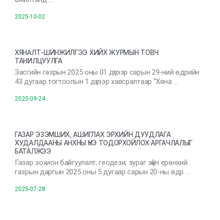
2025-10-02
ХЯНАЛТ-ШИНЖИЛГЭЭ ХИЙХ ЖУРМЫН ТОВЧ
ТАНИЛЦУУЛГА
Засгийн газрын 2025 оны 01 дүгээр сарын 29-ний өдрийн
43 дугаар тогтоолын 1 дүгээр хавсралтаар “Хяна …
2025-09-24
ГАЗАР ЭЗЭМШИХ, АШИГЛАХ ЭРХИЙН ДУУДЛАГА
ХУДАЛДААНЫ АНХНЫ ҮНЭ ТОДОРХОЙЛОХ АРГАЧЛАЛЫГ
БАТАЛЖЭЭ
Газар зохион байгуулалт, геодези, зураг зүйн ерөнхий
газрын даргын 2025 оны 5 дугаар сарын 20-ны өдр …
2025-07-28