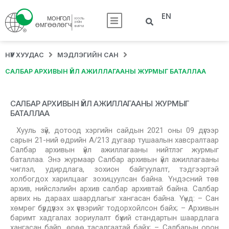
EN
НҮҮР ХУУДАС
МЭДЛЭГИЙН САН
САЛБАР АРХИВЫН ҮЙЛ АЖИЛЛАГААНЫ ЖУРМЫГ БАТАЛЛАА
САЛБАР АРХИВЫН ҮЙЛ АЖИЛЛАГААНЫ ЖУРМЫГ
БАТАЛЛАА
Хууль зүй, дотоод хэргийн сайдын 2021 оны 09 дүгээр
сарын 21-ний өдрийн А/213 дугаар тушаалын хавсралтаар
Салбар архивын үйл ажиллагааны нийтлэг журмыг
баталлаа. Энэ журмаар Салбар архивын үйл ажиллагааны
чиглэл, удирдлага, зохион байгуулалт, тэдгээртэй
холбогдох харилцааг зохицуулсан байна. Үндэсний төв
архив, нийслэлийн архив салбар архивтай байна. Салбар
арвих нь дараах шаардлагыг хангасан байна. Үүнд: – Сан
хөмрөг бүрдүүлэх эх үүсвэрийг тодорхойлсон байх; – Архивын
баримт хадгалах зориулалт бүхий стандартын шаардлага
хангасан байр, өрөө тасалгаатай байх; – Салбарын орон