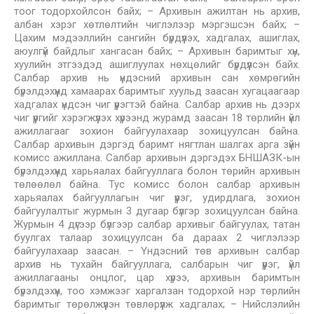
тоог тодорхойлсон байх; – Архивын ажилтан нь архив,
албан хэрэг хөтлөлтийн чиглэлээр мэргэшсэн байх; –
Цахим мэдээллийн сангийн бүрдүүлэх, хадгалах, ашиглах,
аюулгүй байдлыг хангасан байх; – Архивын баримтыг хүн,
хуулийн этгээдэд ашиглуулах нөхцөлийг бүрдүүлсэн байх.
Салбар архив нь үндэсний архивын сан хөмрөгийн
бүрэлдэхүүнд хамаарах баримтыг хуульд заасан хугацаагаар
хадгалах үндсэн чиг үүрэгтэй байна. Салбар архив нь дээрх
чиг үүргийг хэрэгжүүлэх хүрээнд журамд заасан 18 төрлийн үйл
ажиллагааг зохион байгуулахаар зохицуулсан байна.
Салбар архивын дэргэд баримт нягтлан шалгах арга зүйн
комисс ажиллана. Салбар архивын дэргэдэх БНШАЗК-ын
бүрэлдэхүүнд харьяалах байгууллага болон төрийн архивын
төлөөлөл байна. Тус комисс болон салбар архивын
харьяалах байгууллагын чиг үүрэг, удирдлага, зохион
байгуулалтыг журмын 3 дугаар бүлгэр зохицуулсан байна.
Журмын 4 дүгээр бүлгээр салбар архивыг байгуулах, татан
буулгах талаар зохицуулсан ба дараах 2 чиглэлээр
байгуулахаар заасан. – Үндэсний төв архивын салбар
архив нь тухайн байгууллага, салбарын чиг үүрэг, үйл
ажиллагааны онцлог, цар хүрээ, архивын баримтын
бүрэлдэхүүн, тоо хэмжээг харгалзан тодорхой нэр төрлийн
баримтыг төрөлжүүлэн төвлөрүүлж хадгалах; – Нийслэлийн