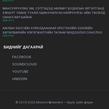
2025-10-13
МАНСУУРУУЛАХ ЭМ, СЭТГЭЦЭД НӨЛӨӨТ БОДИСЫН ЭРГЭЛТЭНД
ХЯНАЛТ ТАВИХ ТУХАЙ /ШИНЭЧИЛСЭН НАЙРУУЛГА/-ИЙН ТӨСӨЛД
САНАЛ АВЧ БАЙНА
2025-10-13
АЖЛЫН ХЭСГИЙН ХУРАЛДААНААР ИПОТЕКИЙН ЗЭЭЛИЙН
ХӨТӨЛБӨРИЙН ХЭРЭГЖИЛТИЙН ТАЛААР МЭДЭЭЛЭЛ СОНСЛОО
2025-10-02
БИДНИЙГ ДАГААРАЙ
FACEBOOK
SOUNDCLOUD
YOUTUBE
LINKEDIN
© 2015-2026 Монгол Өмгөөлөгч – Хууль зүйн фирм.