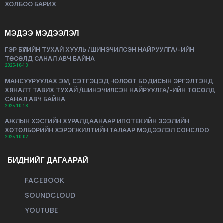
ХОЛБОО БАРИХ
МЭДЭЭ МЭДЭЭЛЭЛ
ГЭР БҮЛИЙН ТУХАЙ ХУУЛЬ /ШИНЭЧИЛСЭН НАЙРУУЛГА/-ИЙН
ТӨСӨЛД САНАЛ АВЧ БАЙНА
2025-10-13
МАНСУУРУУЛАХ ЭМ, СЭТГЭЦЭД НӨЛӨӨТ БОДИСЫН ЭРГЭЛТЭНД
ХЯНАЛТ ТАВИХ ТУХАЙ /ШИНЭЧИЛСЭН НАЙРУУЛГА/-ИЙН ТӨСӨЛД
САНАЛ АВЧ БАЙНА
2025-10-13
АЖЛЫН ХЭСГИЙН ХУРАЛДААНААР ИПОТЕКИЙН ЗЭЭЛИЙН
ХӨТӨЛБӨРИЙН ХЭРЭГЖИЛТИЙН ТАЛААР МЭДЭЭЛЭЛ СОНСЛОО
2025-10-02
БИДНИЙГ ДАГААРАЙ
FACEBOOK
SOUNDCLOUD
YOUTUBE