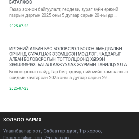
БАТАЛЖЭЭ
Газар зохион байгуулалт, геодези, зураг зүйн ерөнхий
газрын даргын 2025 оны 5 дугаар сарын 20-ны өдр …
2025-07-28
ИРГЭНИЙ АЛБАН БУС БОЛОВСРОЛ БОЛОН АМЬДРАЛЫН
ОРЧИНД СУРАЛЦАЖ ЭЗЭМШСЭН МЭДЛЭГ, ЧАДВАРЫГ
АЛБАН БОЛОВСРОЛЫН ТОГТОЛЦООНД ХҮЛЭЭН
ЗӨВШӨӨРӨХ, БАТАЛГААЖУУЛАХ ЖУРМЫН ТАНИЛЦУУЛГА
Боловсролын сайд, Гэр бүл, хөдөлмөр, нийгмийн хамгааллын
сайдын хамтарсан 2025 оны 5 дугаар сарын 29 …
2025-07-28
ХОЛБОО БАРИХ
Улаанбаатар хот, Сүхбаатар дүүрэг, 1-р хороо,
Гранд оффис төв, 2-р давхар