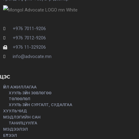
+976 7011-9206
+976 7012-9206
+976 11-329206
info@advocate.mn
ЦЭС
ҮЙЛ АЖИЛЛАГАА
ХУУЛЬ ЗҮЙН ЗӨВЛӨГӨӨ
ТӨЛӨӨЛӨЛ
ХУУЛЬ ЗҮЙН СУРГАЛТ, СУДАЛГАА
ХУУЛЬЧИД
МЭДЛЭГИЙН САН
ТАНИЛЦУУЛГА
МЭДЭЭЛЭЛ
БҮТЭЭЛ