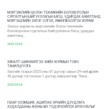
МЭРГЭЖЛИЙН БОЛОН ТЕХНИКИЙН БОЛОВСРОЛЫН
СУРГАЛТЫН БАЙГУУЛЛАГЫН БАГШ, УДИРДАХ АЖИЛТАНД
МЭРГЭШЛИЙН ЗЭРЭГ ОЛГОХ, ХҮЧИНГҮЙ БОЛГОХ ЖУРАМ
Энэхүү журам нь мэргэжлийн болон техникийн
боловсролын сургалтын байгууллагын багш, удирдах
ажилтанд …
2025-10-02
ХЯНАЛТ-ШИНЖИЛГЭЭ ХИЙХ ЖУРМЫН ТОВЧ
ТАНИЛЦУУЛГА
Засгийн газрын 2025 оны 01 дүгээр сарын 29-ний өдрийн
43 дугаар тогтоолын 1 дүгээр хавсралтаар “Хяна …
2025-09-24
ГАЗАР ЭЗЭМШИХ, АШИГЛАХ ЭРХИЙН ДУУДЛАГА
ХУДАЛДААНЫ АНХНЫ ҮНЭ ТОДОРХОЙЛОХ АРГАЧЛАЛЫГ