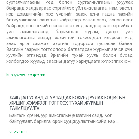
сурталчилгааны үед болон сурталчилгааны ухуулах
байранд халдвараас сэргийлэх үйл ажиллагаа, нам, эвсэл,
нэр дэвшигчийн эрх үүргийг зааж өгснөөс гадна зөөврийн
битүүмжилсэн саналын хайрцгаар санал авах, санал авах
байранд сонгогчийн санал авах үед халдвараас сэргийлэх
үйл ажиллагаанд баримтлах журам, дээрх үйл
ажиллагааны явцад сэжигтэй тохиолдол илэрсэн үед
авах арга хэмжээ зэргийг тодорхой тусгасан байна.
Засгийн газрын тогтоолоор батлагдсан журмыг зөрчсөн хүн,
хуулийн этгээдэд Зөрчлийн тухай хууль болон бусад
холбогдох хуульд заасны дагуу хариуцлага хүлээлгэх юм.
http://www.gec.gov.mn
ХАЯГДАЛ УСАНД АГУУЛАГДАХ БОХИРДУУЛАХ БОДИСЫН
ЖИШИГ ХЭМЖЭЭГ ТОГТООХ ТУХАЙ ЖУРМЫН
ТАНИЛЦУУЛГА
Байгаль орчин, уур амьсгалын өөрчлөлтийн сайд, Хот
байгуулалт, барилга, орон сууцжуулалтын сайд нар …
2025-10-13