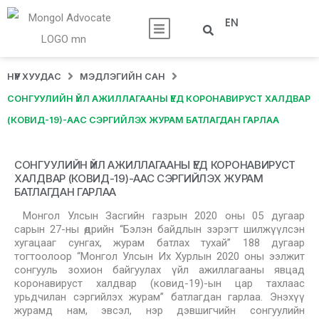
EN
НҮҮР ХУУДАС
МЭДЛЭГИЙН САН
СОНГУУЛИЙН ҮЙЛ АЖИЛЛАГААНЫ ҮЕД КОРОНАВИРУСТ ХАЛДВАР
(КОВИД-19)-ААС СЭРГИЙЛЭХ ЖУРАМ БАТЛАГДАН ГАРЛАА
СОНГУУЛИЙН ҮЙЛ АЖИЛЛАГААНЫ ҮЕД КОРОНАВИРУСТ
ХАЛДВАР (КОВИД-19)-ААС СЭРГИЙЛЭХ ЖУРАМ
БАТЛАГДАН ГАРЛАА
Монгол Улсын Засгийн газрын 2020 оны 05 дугаар
сарын 27-ны өдрийн “Бэлэн байдлын зэрэгт шилжүүлсэн
хугацааг сунгах, журам батлах тухай” 188 дугаар
тогтоолоор “Монгол Улсын Их Хурлын 2020 оны ээлжит
сонгууль зохион байгуулах үйл ажиллагааны явцад
коронавируст халдвар (ковид-19)-ын цар тахлаас
урьдчилан сэргийлэх журам” батлагдан гарлаа. Энэхүү
журамд нам, эвсэл, нэр дэвшигчийн сонгуулийн