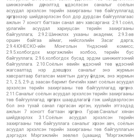
шинжээчийн дүгнэлтэд үндэслэсэн саналыг соёлын
асуудал эрхэлсэн төрийн захиргааны төв байгууллагад
хүргүүлэхээр шийдвэрлэсэн бол дор дурдсан байгууллагаас
ажлын 7 хоногт багтаан санал авч хавсаргана: 2.9.1.соёл,
урлагийн асуудал хариуцсан төрийн захиргааны
байгууллага; 2.9.2.Шинжлэх ухааны академи; 2.9.3.өв
оршин байгаа аймаг, нийслэлийн Засаг дарга;
2.9.4.ЮНЕСКО-ийн Монголын Үндэсний комисс;
2.9.5.холбогдох мэргэжлийн холбоо, төрийн бус
байгууллага; 2.9.6.холбогдох бусад эрдэм шинжилгээний
байгууллага. 2.10.Соёлын өвийн үндэсний төв үндэсний
жагсаалтад нэр дэвшүүлэх саналыг энэ журмын
хавсралтаар баталсан маягтын дагуу үйлдэж, энэ журмын
2.1, 2.5, 2.9-д заасан баримт бичгийн хамт соёлын асуудал
эрхэлсэн төрийн захиргааны төв байгууллагад хүргүүлнэ.
2.11.Саналыг соёлын асуудал эрхэлсэн төрийн захиргааны
төв байгууллагад хүргүүлэх шаардлагагүй гэж шийдвэрлэсэн
бол энэ тухай санал гаргасан иргэн, хуулийн этгээдэд
ажлын 7 хоногт багтаан хүргүүлнэ. Гурав.Саналыг хянан
шийдвэрлэх 3.1.Соёлын асуудал эрхэлсэн төрийн
захиргааны төв байгууллага саналыг хүлээн авч, соёлын
асуудал эрхэлсэн төрийн захиргааны төв байгууллагын
дэргэдэх Мэргэжлийн зөвлөл (цаашид “Мэргэжлийн