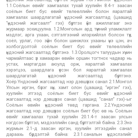
1.1.Соёлын өвийг хамгаалах тухай хуулийн 8.4-т заасан
соёлын биет бус өвийг төлөөллийн болон яаралтай
хамгаалах шаардлагатай үндэсний жагсаалтад (цаашид
“үндэсний жагсаалт” гэх) бүртгэх үйл ажиллагааг энэ
журмаар зохицуулна. 1.2.Монголын ард түмний уламжлалт
мэдлэг, арга ухаан, сэтгэлгээний илэрхийлэл болсон түүх,
соёл, урлаг, гоо зүйн болон шинжлэх ухааны үнэ цэн, ач
холбогдолтой соёлын биет бус өвийг төлөөллийн
үндэсний жагсаалтад бүртгэнэ. 1.3.Оролцогч талуудын хүчин
чармайлтаас үл хамааран өвийн оршин тогтнох чадвар нь
устах, мартагдах аюулд орж, яаралтай хамгаалах
хэрэгцээ, шаардлага үүссэн бол яаралтай хамгаалах
шаардлагатай үндэсний жагсаалтад бүртгэнэ.
Хоёр.Үндэсний жагсаалтад нэр дэвшүүлэх санал 2.1.Монгол
Улсын иргэн, бүлэг хүн, хамт олон (цаашид “иргэн” гэх),
хуулийн этгээд соёлын биет бус өвийг үндэсний
жагсаалтад нэр дэвшүүлэх санал (цаашид “санал” гэх)-ыг
Соёлын өвийн үндэсний төвд гаргана. 2.2.Үндэсний
жагсаалтад нэр дэвшүүлэх соёлын биет бус өв нь Соёлын
өвийг хамгаалах тухай хуулийн 20.1.4-т заасан улсын
нэгдсэн бүртгэл, мэдээллийн санд бүртгэлтэй байна. 2.3.Энэ
журмын 2.1-д заасан иргэн, хуулийн этгээдийн санал
дараахь бүрдэлтэй байна: 2.3.1.саналын үндэслэлийг