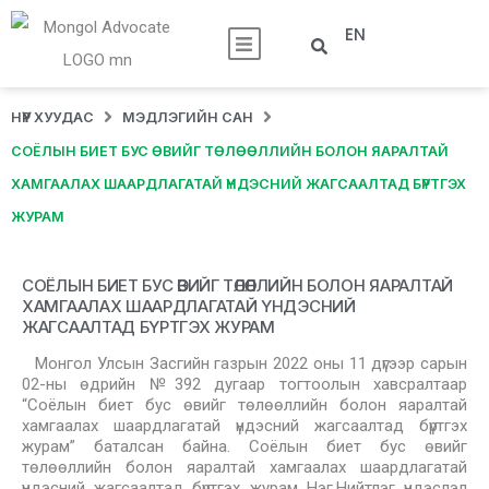
EN
НҮҮР ХУУДАС
МЭДЛЭГИЙН САН
СОЁЛЫН БИЕТ БУС ӨВИЙГ ТӨЛӨӨЛЛИЙН БОЛОН ЯАРАЛТАЙ
ХАМГААЛАХ ШААРДЛАГАТАЙ ҮНДЭСНИЙ ЖАГСААЛТАД БҮРТГЭХ
ЖУРАМ
СОЁЛЫН БИЕТ БУС ӨВИЙГ ТӨЛӨӨЛЛИЙН БОЛОН ЯАРАЛТАЙ
ХАМГААЛАХ ШААРДЛАГАТАЙ ҮНДЭСНИЙ
ЖАГСААЛТАД БҮРТГЭХ ЖУРАМ
Монгол Улсын Засгийн газрын 2022 оны 11 дүгээр сарын
02-ны өдрийн №392 дугаар тогтоолын хавсралтаар
“Соёлын биет бус өвийг төлөөллийн болон яаралтай
хамгаалах шаардлагатай үндэсний жагсаалтад бүртгэх
журам” баталсан байна. Соёлын биет бус өвийг
төлөөллийн болон яаралтай хамгаалах шаардлагатай
үндэсний жагсаалтад бүртгэх журам Нэг.Нийтлэг үндэслэл