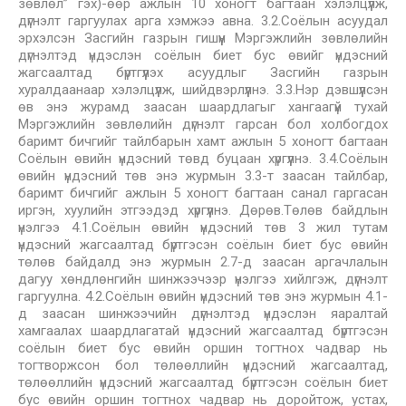
зөвлөл” гэх)-өөр ажлын 10 хоногт багтаан хэлэлцүүлж,
дүгнэлт гаргуулах арга хэмжээ авна. 3.2.Соёлын асуудал
эрхэлсэн Засгийн газрын гишүүн Мэргэжлийн зөвлөлийн
дүгнэлтэд үндэслэн соёлын биет бус өвийг үндэсний
жагсаалтад бүртгүүлэх асуудлыг Засгийн газрын
хуралдаанаар хэлэлцүүлж, шийдвэрлүүлнэ. 3.3.Нэр дэвшүүлсэн
өв энэ журамд заасан шаардлагыг хангаагүй тухай
Мэргэжлийн зөвлөлийн дүгнэлт гарсан бол холбогдох
баримт бичгийг тайлбарын хамт ажлын 5 хоногт багтаан
Соёлын өвийн үндэсний төвд буцаан хүргүүлнэ. 3.4.Соёлын
өвийн үндэсний төв энэ журмын 3.3-т заасан тайлбар,
баримт бичгийг ажлын 5 хоногт багтаан санал гаргасан
иргэн, хуулийн этгээдэд хүргүүлнэ. Дөрөв.Төлөв байдлын
үнэлгээ 4.1.Соёлын өвийн үндэсний төв 3 жил тутам
үндэсний жагсаалтад бүртгэсэн соёлын биет бус өвийн
төлөв байдалд энэ журмын 2.7-д заасан аргачлалын
дагуу хөндлөнгийн шинжээчээр үнэлгээ хийлгэж, дүгнэлт
гаргуулна. 4.2.Соёлын өвийн үндэсний төв энэ журмын 4.1-
д заасан шинжээчийн дүгнэлтэд үндэслэн яаралтай
хамгаалах шаардлагатай үндэсний жагсаалтад бүртгэсэн
соёлын биет бус өвийн оршин тогтнох чадвар нь
тогтворжсон бол төлөөллийн үндэсний жагсаалтад,
төлөөллийн үндэсний жагсаалтад бүртгэсэн соёлын биет
бус өвийн оршин тогтнох чадвар нь доройтож, устах,