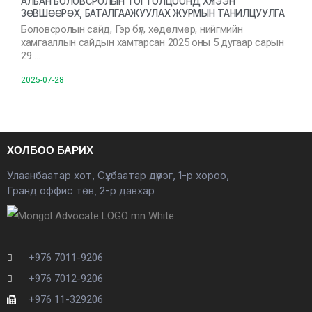
АЛБАН БОЛОВСРОЛЫН ТОГТОЛЦООНД ХҮЛЭЭН
ЗӨВШӨӨРӨХ, БАТАЛГААЖУУЛАХ ЖУРМЫН ТАНИЛЦУУЛГА
Боловсролын сайд, Гэр бүл, хөдөлмөр, нийгмийн
хамгааллын сайдын хамтарсан 2025 оны 5 дугаар сарын
29 …
2025-07-28
ХОЛБОО БАРИХ
Улаанбаатар хот, Сүхбаатар дүүрэг, 1-р хороо,
Гранд оффис төв, 2-р давхар
+976 7011-9206
+976 7012-9206
+976 11-329206