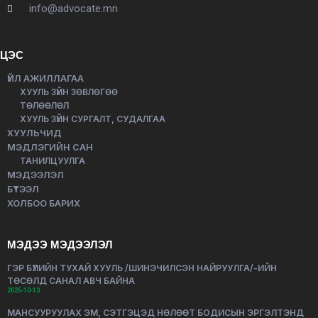
info@advocate.mn
ЦЭС
ҮЙЛ АЖИЛЛАГАА
ХУУЛЬ ЗҮЙН ЗӨВЛӨГӨӨ
ТӨЛӨӨЛӨЛ
ХУУЛЬ ЗҮЙН СУРГАЛТ, СУДАЛГАА
ХУУЛЬЧИД
МЭДЛЭГИЙН САН
ТАНИЛЦУУЛГА
МЭДЭЭЛЭЛ
БҮТЭЭЛ
ХОЛБОО БАРИХ
МЭДЭЭ МЭДЭЭЛЭЛ
ГЭР БҮЛИЙН ТУХАЙ ХУУЛЬ /ШИНЭЧИЛСЭН НАЙРУУЛГА/-ИЙН
ТӨСӨЛД САНАЛ АВЧ БАЙНА
2025-10-13
МАНСУУРУУЛАХ ЭМ, СЭТГЭЦЭД НӨЛӨӨТ БОДИСЫН ЭРГЭЛТЭНД