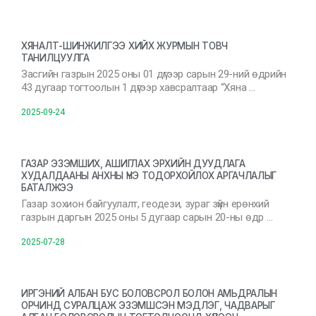
ХЯНАЛТ-ШИНЖИЛГЭЭ ХИЙХ ЖУРМЫН ТОВЧ
ТАНИЛЦУУЛГА
Засгийн газрын 2025 оны 01 дүгээр сарын 29-ний өдрийн
43 дугаар тогтоолын 1 дүгээр хавсралтаар “Хяна …
2025-09-24
ГАЗАР ЭЗЭМШИХ, АШИГЛАХ ЭРХИЙН ДУУДЛАГА
ХУДАЛДААНЫ АНХНЫ ҮНЭ ТОДОРХОЙЛОХ АРГАЧЛАЛЫГ
БАТАЛЖЭЭ
Газар зохион байгуулалт, геодези, зураг зүйн ерөнхий
газрын даргын 2025 оны 5 дугаар сарын 20-ны өдр …
2025-07-28
ИРГЭНИЙ АЛБАН БУС БОЛОВСРОЛ БОЛОН АМЬДРАЛЫН
ОРЧИНД СУРАЛЦАЖ ЭЗЭМШСЭН МЭДЛЭГ, ЧАДВАРЫГ