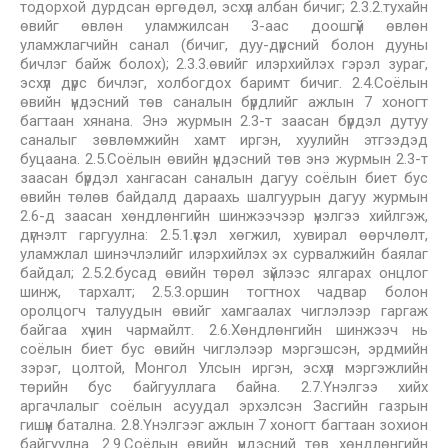
тодорхой дурдсан өргөдөл, эсхүл албан бичиг; 2.3.2.тухайн
өвийг өвлөн уламжилсан 3-аас доошгүй өвлөн
уламжлагчийн санал (бичиг, дуу-дүрсний болон дууны
бичлэг байж болох); 2.3.3.өвийг илэрхийлэх гэрэл зураг,
эсхүл дүрс бичлэг, холбогдох баримт бичиг. 2.4.Соёлын
өвийн үндэсний төв саналын бүрдлийг ажлын 7 хоногт
багтаан хянана. Энэ журмын 2.3-т заасан бүрдэл дутуу
саналыг зөвлөмжийн хамт иргэн, хуулийн этгээдэд
буцаана. 2.5.Соёлын өвийн үндэсний төв энэ журмын 2.3-т
заасан бүрдэл хангасан саналын дагуу соёлын биет бус
өвийн төлөв байдалд дараахь шалгуурын дагуу журмын
2.6-д заасан хөндлөнгийн шинжээчээр үнэлгээ хийлгэж,
дүгнэлт гаргуулна: 2.5.1.үүсэл хөгжил, хувирал өөрчлөлт,
уламжлал шинэчлэлийг илэрхийлэх эх сурвалжийн баялаг
байдал; 2.5.2.бусад өвийн төрөл зүйлээс ялгарах онцлог
шинж, тархалт; 2.5.3.оршин тогтнох чадвар болон
оролцогч талуудын өвийг хамгаалах чиглэлээр гаргаж
байгаа хүчин чармайлт. 2.6.Хөндлөнгийн шинжээч нь
соёлын биет бус өвийн чиглэлээр мэргэшсэн, эрдмийн
зэрэг, цолтой, Монгол Улсын иргэн, эсхүл мэргэжлийн
төрийн бус байгууллага байна. 2.7.Үнэлгээ хийх
аргачлалыг соёлын асуудал эрхэлсэн Засгийн газрын
гишүүн батална. 2.8.Үнэлгээг ажлын 7 хоногт багтаан зохион
байгуулна. 2.9.Соёлын өвийн үндэсний төв хөндлөнгийн