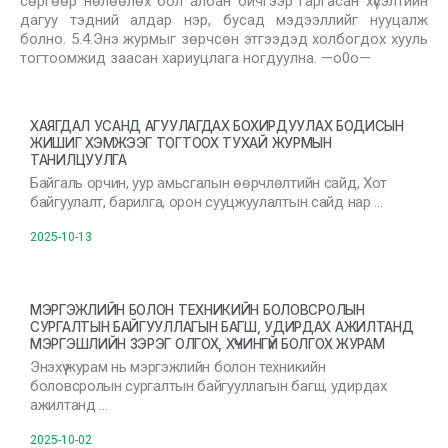
сөргөөр нөлөөлөх бол албан бичгээр гаргасан хүсэлтийн
дагуу тэдний алдар нэр, бусад мэдээллийг нууцалж
болно. 5.4.Энэ журмыг зөрчсөн этгээдэд холбогдох хууль
тогтоомжид заасан хариуцлага ногдуулна. —о0о—
ХАЯГДАЛ УСАНД АГУУЛАГДАХ БОХИРДУУЛАХ БОДИСЫН
ЖИШИГ ХЭМЖЭЭГ ТОГТООХ ТУХАЙ ЖУРМЫН
ТАНИЛЦУУЛГА
Байгаль орчин, уур амьсгалын өөрчлөлтийн сайд, Хот
байгуулалт, барилга, орон сууцжуулалтын сайд нар …
2025-10-13
МЭРГЭЖЛИЙН БОЛОН ТЕХНИКИЙН БОЛОВСРОЛЫН
СУРГАЛТЫН БАЙГУУЛЛАГЫН БАГШ, УДИРДАХ АЖИЛТАНД
МЭРГЭШЛИЙН ЗЭРЭГ ОЛГОХ, ХҮЧИНГҮЙ БОЛГОХ ЖУРАМ
Энэхүү журам нь мэргэжлийн болон техникийн
боловсролын сургалтын байгууллагын багш, удирдах
ажилтанд …
2025-10-02