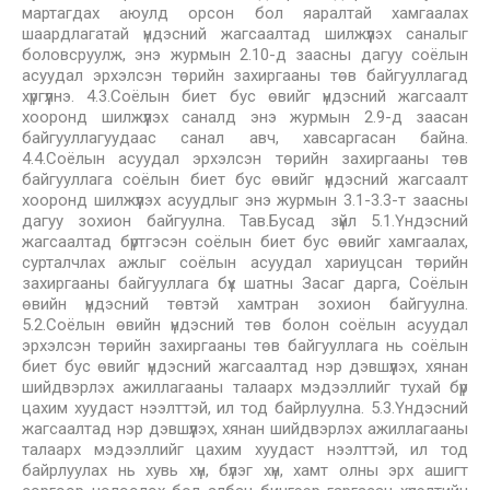
мартагдах аюулд орсон бол яаралтай хамгаалах
шаардлагатай үндэсний жагсаалтад шилжүүлэх саналыг
боловсруулж, энэ журмын 2.10-д заасны дагуу соёлын
асуудал эрхэлсэн төрийн захиргааны төв байгууллагад
хүргүүлнэ. 4.3.Соёлын биет бус өвийг үндэсний жагсаалт
хооронд шилжүүлэх саналд энэ журмын 2.9-д заасан
байгууллагуудаас санал авч, хавсаргасан байна.
4.4.Соёлын асуудал эрхэлсэн төрийн захиргааны төв
байгууллага соёлын биет бус өвийг үндэсний жагсаалт
хооронд шилжүүлэх асуудлыг энэ журмын 3.1-3.3-т заасны
дагуу зохион байгуулна. Тав.Бусад зүйл 5.1.Үндэсний
жагсаалтад бүртгэсэн соёлын биет бус өвийг хамгаалах,
сурталчлах ажлыг соёлын асуудал хариуцсан төрийн
захиргааны байгууллага бүх шатны Засаг дарга, Соёлын
өвийн үндэсний төвтэй хамтран зохион байгуулна.
5.2.Соёлын өвийн үндэсний төв болон соёлын асуудал
эрхэлсэн төрийн захиргааны төв байгууллага нь соёлын
биет бус өвийг үндэсний жагсаалтад нэр дэвшүүлэх, хянан
шийдвэрлэх ажиллагааны талаарх мэдээллийг тухай бүр
цахим хуудаст нээлттэй, ил тод байрлуулна. 5.3.Үндэсний
жагсаалтад нэр дэвшүүлэх, хянан шийдвэрлэх ажиллагааны
талаарх мэдээллийг цахим хуудаст нээлттэй, ил тод
байрлуулах нь хувь хүн, бүлэг хүн, хамт олны эрх ашигт