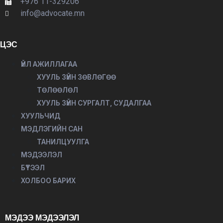
+976 11-329206
info@advocate.mn
ЦЭС
ҮЙЛ АЖИЛЛАГАА
ХУУЛЬ ЗҮЙН ЗӨВЛӨГӨӨ
ТӨЛӨӨЛӨЛ
ХУУЛЬ ЗҮЙН СУРГАЛТ, СУДАЛГАА
ХУУЛЬЧИД
МЭДЛЭГИЙН САН
ТАНИЛЦУУЛГА
МЭДЭЭЛЭЛ
БҮТЭЭЛ
ХОЛБОО БАРИХ
МЭДЭЭ МЭДЭЭЛЭЛ