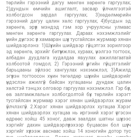
төрлийн гэрээний дагуу мөнгөн хөрөнгө гаргуулах;
2)дундын өмчийн ашиглалт, засвар үйлчилгээтэй
холбогдсон зардал гаргуулах; 3)хөдөлмөрийн
гэрээний дагуу цалин хөлс гаргуулах; 4)бусдын эд
хөрөнгө, эрүүл мэндэд гэм хор учруулсны улмаас
мөнгөн хөрөнгө гаргуулах. Дараах нэхэмжлэлийг
үнийн дүнгээс үл хамааран шүүх тусгайлсан журмаар хянан
шийдвэрлэнэ: 1)Шүүхийн шийдвэр гүйцэтгэх зорилгоор
эд хөрөнгө, эрхийг битүүмжлэх, хураах, үнэлгээ тогтоох,
албадан дуудлага худалдаа явуулах ажиллагаатай
холбоотой гомдол; 2) Гэрээний үүргийн гүйцэтгэлийг
барьцааны зүйлээс хангуулах нэхэмжлэл; 3)Ажилд
эгүүлэн тогтоосон хүчин төгөлдөр шүүхийн шийдвэрийг
үндэслэн ажилгүй байсан хугацааны дундаж цалин
хөлстэй тэнцэх олговор гаргуулах нэхэмжлэл. Гэр бүл,
өв залгамжлалын холбогдолтой бүх төрлийн хэрэгт
тусгайлсан журмаар хэрэг хянан шийдвэрлэх журам
үйлчлэхгүй. 2.Хэрэг хянан шийдвэрлэх хугацаа Хэрэг
хянан шийдвэрлэх хугацаа нь иргэний хэрэг үүсгэсэн
өдрөөс хойш 45 хоног, давж заалдах шатны шүүхээс
хэргийг дахин шийдвэрлүүлэхээр буцаасан бол шүүгч
хэргийг хүлээж авснаас хойш 14 хоногийн дотор тус