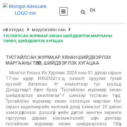
EN
НҮҮР ХУУДАС
МЭДЛЭГИЙН САН
ТУСГАЙЛСАН ЖУРМААР ХЯНАН ШИЙДВЭРЛЭХ МАРГААНЫ
ТӨРӨЛ, ШИЙДВЭРЛЭХ ХУГАЦАА
ТУСГАЙЛСАН ЖУРМААР ХЯНАН ШИЙДВЭРЛЭХ
МАРГААНЫ ТӨРӨЛ, ШИЙДВЭРЛЭХ ХУГАЦАА
Монгол Улсын Их Хурлаас 2024 оны 01 дүгээр сарын
17-ны өдөр ИХШХШт.х-д нэмэлт оруулах тухай
хуулийг баталсан. Уг нэмэлтээр тус хуульд
Долдугаар1 бүлэг буюу “Тусгайлсан журмаар хянан
шийдвэрлэх ажиллагаа”-г шинээр тусгасан. Үүнд:
Тусгайлсан журмаар хянан хэлэлцэх маргаан Нэг
сарын хөдөлмөрийн хөлсний доод хэмжээг 20 дахин
нэмэгдүүлснээс дээшгүй үнийн дүнтэй мөнгөн хөрөнгө
гаргуулах дараах нэхэмжлэлийг шүүгч дангаар
тусгайлсан журмаар хянан шийдвэрлэнэ: 1)бүх