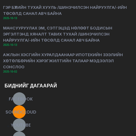
ГЭР БҮЛИЙН ТУХАЙ ХУУЛЬ /ШИНЭЧИЛСЭН НАЙРУУЛГА/-ИЙН
ТӨСӨЛД САНАЛ АВЧ БАЙНА
2025-10-13
МАНСУУРУУЛАХ ЭМ, СЭТГЭЦЭД НӨЛӨӨТ БОДИСЫН
ЭРГЭЛТЭНД ХЯНАЛТ ТАВИХ ТУХАЙ /ШИНЭЧИЛСЭН
НАЙРУУЛГА/-ИЙН ТӨСӨЛД САНАЛ АВЧ БАЙНА
2025-10-13
АЖЛЫН ХЭСГИЙН ХУРАЛДААНААР ИПОТЕКИЙН ЗЭЭЛИЙН
ХӨТӨЛБӨРИЙН ХЭРЭГЖИЛТИЙН ТАЛААР МЭДЭЭЛЭЛ
СОНСЛОО
2025-10-02
БИДНИЙГ ДАГААРАЙ
FACEBOOK
SOUNDCLOUD
YOUTUBE