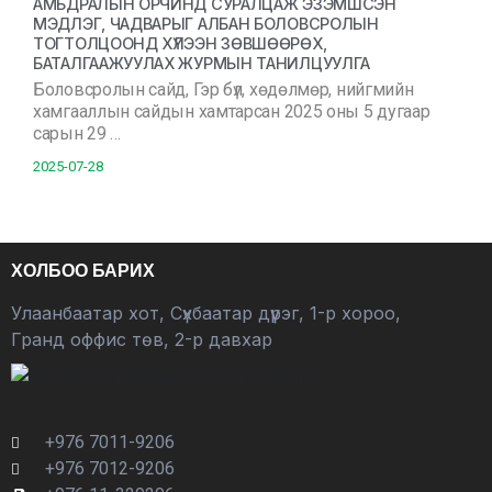
АМЬДРАЛЫН ОРЧИНД СУРАЛЦАЖ ЭЗЭМШСЭН
МЭДЛЭГ, ЧАДВАРЫГ АЛБАН БОЛОВСРОЛЫН
ТОГТОЛЦООНД ХҮЛЭЭН ЗӨВШӨӨРӨХ,
БАТАЛГААЖУУЛАХ ЖУРМЫН ТАНИЛЦУУЛГА
Боловсролын сайд, Гэр бүл, хөдөлмөр, нийгмийн
хамгааллын сайдын хамтарсан 2025 оны 5 дугаар
сарын 29 …
2025-07-28
ХОЛБОО БАРИХ
Улаанбаатар хот, Сүхбаатар дүүрэг, 1-р хороо,
Гранд оффис төв, 2-р давхар
+976 7011-9206
+976 7012-9206