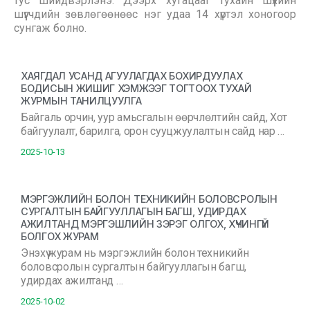
тус шийдвэрлэнэ. Дээрх хугацааг тухайн шүүхийн
шүүгчдийн зөвлөгөөнөөс нэг удаа 14 хүртэл хоногоор
сунгаж болно.
ХАЯГДАЛ УСАНД АГУУЛАГДАХ БОХИРДУУЛАХ
БОДИСЫН ЖИШИГ ХЭМЖЭЭГ ТОГТООХ ТУХАЙ
ЖУРМЫН ТАНИЛЦУУЛГА
Байгаль орчин, уур амьсгалын өөрчлөлтийн сайд, Хот
байгуулалт, барилга, орон сууцжуулалтын сайд нар …
2025-10-13
МЭРГЭЖЛИЙН БОЛОН ТЕХНИКИЙН БОЛОВСРОЛЫН
СУРГАЛТЫН БАЙГУУЛЛАГЫН БАГШ, УДИРДАХ
АЖИЛТАНД МЭРГЭШЛИЙН ЗЭРЭГ ОЛГОХ, ХҮЧИНГҮЙ
БОЛГОХ ЖУРАМ
Энэхүү журам нь мэргэжлийн болон техникийн
боловсролын сургалтын байгууллагын багш,
удирдах ажилтанд …
2025-10-02