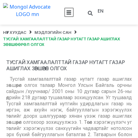
EN
НҮҮР ХУУДАС
МЭДЛЭГИЙН САН
ТУСГАЙ ХАМГААЛАЛТТАЙ ГАЗАР НУТАГТ ГАЗАР АШИГЛАХ
ЗӨВШӨӨРӨЛ ОЛГОХ
ТУСГАЙ ХАМГААЛАЛТТАЙ ГАЗАР НУТАГТ ГАЗАР
АШИГЛАХ ЗӨВШӨӨРӨЛ ОЛГОХ
Тусгай хамгаалалттай газар нутагт газар ашиглах
зөвшөөрөл олгох талаар Монгол Улсын Байгаль орчны
сайдын /хуучнаар/ 2001 оны 10 дугаар сарын 26-ны
өдрийн 218 дугаар тушаалаар зохицуулсан. Уг тушаалд
Тусгай хамгаалалттай нутгийн удирдлагын газар нь
иргэн, аж ахуйн нэгж, байгууллагын хэрэгжүүлэх
төслийг доорх шалгуураар хянан үзэж газар ашиглах
зөвшөөрөл олгохоор зохицуулжээ. 1. Төсөл хэрэгжүүлэгч уг
төслийг хэрэгжүүлэх санхүүгийн чадвартайг нотолсон
эрх бүхий байгууллагын баталгаа 2. Татварын болон