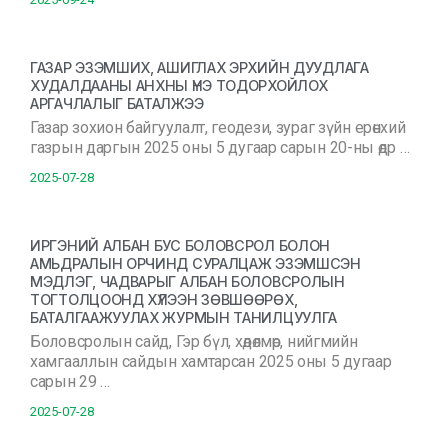
ГАЗАР ЭЗЭМШИХ, АШИГЛАХ ЭРХИЙН ДУУДЛАГА
ХУДАЛДААНЫ АНХНЫ ҮНЭ ТОДОРХОЙЛОХ
АРГАЧЛАЛЫГ БАТАЛЖЭЭ
Газар зохион байгуулалт, геодези, зураг зүйн ерөнхий
газрын даргын 2025 оны 5 дугаар сарын 20-ны өдр …
2025-07-28
ИРГЭНИЙ АЛБАН БУС БОЛОВСРОЛ БОЛОН
АМЬДРАЛЫН ОРЧИНД СУРАЛЦАЖ ЭЗЭМШСЭН
МЭДЛЭГ, ЧАДВАРЫГ АЛБАН БОЛОВСРОЛЫН
ТОГТОЛЦООНД ХҮЛЭЭН ЗӨВШӨӨРӨХ,
БАТАЛГААЖУУЛАХ ЖУРМЫН ТАНИЛЦУУЛГА
Боловсролын сайд, Гэр бүл, хөдөлмөр, нийгмийн
хамгааллын сайдын хамтарсан 2025 оны 5 дугаар
сарын 29 …
2025-07-28