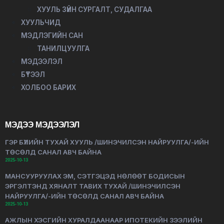
ХУУЛЬ ЗҮЙН СУРГАЛТ, СУДАЛГАА
ХУУЛЬЧИД
МЭДЛЭГИЙН САН
ТАНИЛЦУУЛГА
МЭДЭЭЛЭЛ
БҮТЭЭЛ
ХОЛБОО БАРИХ
МЭДЭЭ МЭДЭЭЛЭЛ
ГЭР БҮЛИЙН ТУХАЙ ХУУЛЬ /ШИНЭЧИЛСЭН НАЙРУУЛГА/-ИЙН
ТӨСӨЛД САНАЛ АВЧ БАЙНА
2025-10-13
МАНСУУРУУЛАХ ЭМ, СЭТГЭЦЭД НӨЛӨӨТ БОДИСЫН
ЭРГЭЛТЭНД ХЯНАЛТ ТАВИХ ТУХАЙ /ШИНЭЧИЛСЭН
НАЙРУУЛГА/-ИЙН ТӨСӨЛД САНАЛ АВЧ БАЙНА
2025-10-13
АЖЛЫН ХЭСГИЙН ХУРАЛДААНААР ИПОТЕКИЙН ЗЭЭЛИЙН