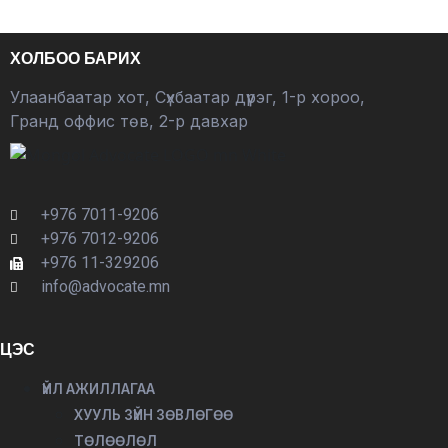
ХОЛБОО БАРИХ
Улаанбаатар хот, Сүхбаатар дүүрэг, 1-р хороо,
Гранд оффис төв, 2-р давхар
+976 7011-9206
+976 7012-9206
+976 11-329206
info@advocate.mn
ЦЭС
ҮЙЛ АЖИЛЛАГАА
ХУУЛЬ ЗҮЙН ЗӨВЛӨГӨӨ
ТӨЛӨӨЛӨЛ