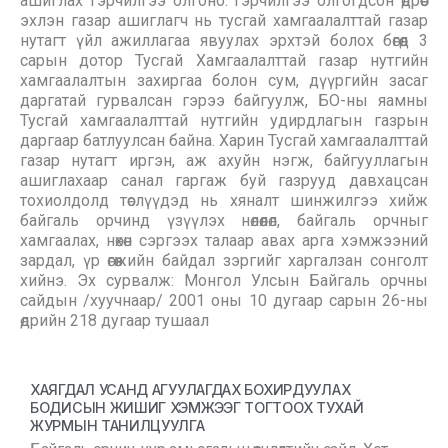
ашиглах гэрчилгээ олгоно. Гэрчилгээ олгогдсон өдрөөс
эхлэн газар ашиглагч нь тусгай хамгаалалттай газар
нутагт үйл ажиллагаа явуулах эрхтэй болох бөгөөд 3
сарын дотор Тусгай Хамгаалалттай газар нутгийн
хамгаалалтын захиргаа болон сум, дүүргийн засаг
даргатай гурвалсан гэрээ байгуулж, БО-ны яамны
Тусгай хамгаалалттай нутгийн удирдлагын газрын
даргаар батлуулсан байна. Харин Тусгай хамгаалалттай
газар нутагт иргэн, аж ахуйн нэгж, байгууллагын
ашиглахаар санал гаргаж буй газрууд давхацсан
тохиолдолд төслүүдэд нь хяналт шинжилгээ хийж
байгаль орчинд үзүүлэх нөлөөлөл, байгаль орчныг
хамгаалах, нөхөн сэргээх талаар авах арга хэмжээний
зардал, үр өгөөжийн байдал зэргийг харгалзан сонголт
хийнэ. Эх сурвалж: Монгол Улсын Байгаль орчны
сайдын /хуучнаар/ 2001 оны 10 дугаар сарын 26-ны
өдрийн 218 дугаар тушаал
ХАЯГДАЛ УСАНД АГУУЛАГДАХ БОХИРДУУЛАХ
БОДИСЫН ЖИШИГ ХЭМЖЭЭГ ТОГТООХ ТУХАЙ
ЖУРМЫН ТАНИЛЦУУЛГА