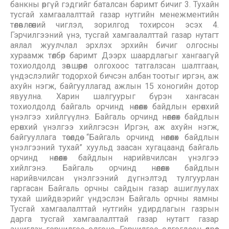
банкны өргүй гэдгийг баталсан баримт бичиг 3. Тухайн
тусгай хамгаалалттай газар нутгийн менежментийн
төлөвлөгөөний чиглэл, зорилгод тохирсон эсэх 4.
Гэрчилгээний үнэ, тусгай хамгаалалттай газар нутагт
аялал жуулчлал эрхлэх эрхийн бичиг олгосны
хураамж төлбөр баримт Дээрх шаардлагыг хангаагүй
тохиолдолд зөвшөөрөл олгохоос татгалзсан шалтгаан,
үндэслэлийг тодорхой бичсэн албан тоотыг иргэн, аж
ахуйн нэгж, байгууллагад ажлын 15 хоногийн дотор
явуулна. Харин шалгуурыг бүрэн хангасан
тохиолдолд байгаль орчинд нөлөөлөх байдлын ерөнхий
үнэлгээ хийлгүүлнэ. Байгаль орчинд нөлөөлөх байдлын
ерөнхий үнэлгээ хийлгэсэн Иргэн, аж ахуйн нэгж,
байгууллага төсөлдөө “Байгаль орчинд нөлөөлөх байдлын
үнэлгээний тухай” хуульд заасан хугацаанд байгаль
орчинд нөлөөлөх байдлын нарийвчилсан үнэлгээ
хийлгэнэ. Байгаль орчинд нөлөөлөх байдлын
нарийвчилсан үнэлгээний дүгнэлтэд тулгуурлан
гаргасан Байгаль орчны сайдын газар ашиглуулах
тухай шийдвэрийг үндэслэн Байгаль орчны яамны
Тусгай хамгаалалттай нутгийн удирдлагын газрын
дарга тусгай хамгаалалттай газар нутагт газар