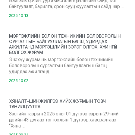
Байгаль орчин, уур амьсгалын өөрчлөлтийн сайд, Хот
байгуулалт, барилга, орон сууцжуулалтын сайд нар …
2025-10-13
МЭРГЭЖЛИЙН БОЛОН ТЕХНИКИЙН БОЛОВСРОЛЫН
СУРГАЛТЫН БАЙГУУЛЛАГЫН БАГШ, УДИРДАХ
АЖИЛТАНД МЭРГЭШЛИЙН ЗЭРЭГ ОЛГОХ, ХҮЧИНГҮЙ
БОЛГОХ ЖУРАМ
Энэхүү журам нь мэргэжлийн болон техникийн
боловсролын сургалтын байгууллагын багш,
удирдах ажилтанд …
2025-10-02
ХЯНАЛТ-ШИНЖИЛГЭЭ ХИЙХ ЖУРМЫН ТОВЧ
ТАНИЛЦУУЛГА
Засгийн газрын 2025 оны 01 дүгээр сарын 29-ний
өдрийн 43 дугаар тогтоолын 1 дүгээр хавсралтаар
“Хяна …
2025-09-24