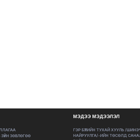
МЭДЭЭ МЭДЭЭЛЭЛ
ЛЛАГАА
ГЭР БҮЛИЙН ТУХАЙ ХУУЛЬ /ШИН
НАЙРУУЛГА/-ИЙН ТӨСӨЛД САНА
 ЗҮЙН ЗӨВЛӨГӨӨ