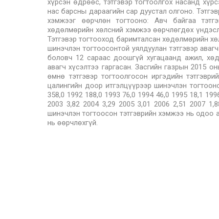
хүрсэн өдрөөс, тэтгэвэр тогтоолгох насанд хүрс
нас барсны дараагийн сар дуустал олгоно. Тэтгэ
хэмжээг өөрчлөн тогтооно: Авч байгаа тэтгэ
хөдөлмөрийн хөлсний хэмжээ өөрчлөгдөх үндэслэ
Тэтгэвэр тогтооход баримталсан хөдөлмөрийн хө
шинэчлэн тогтоосонтой уялдуулан тэтгэвэр авагч 
боловч 12 сараас доошгүй хугацаанд ажил, хө
авагч хүсэлтээ гаргасан. Засгийн газрын 2015 о
өмнө тэтгэвэр тогтоолгосон иргэдийн тэтгэври
цалингийн доор итгэлцүүрээр шинэчлэн тогтооно
358,0 1992 188,0 1993 76,0 1994 46,0 1995 18,1 199
2003 3,82 2004 3,29 2005 3,01 2006 2,51 2007 1,
шинэчлэн тогтоосон тэтгэврийн хэмжээ нь одоо ав
нь өөрчлөхгүй.