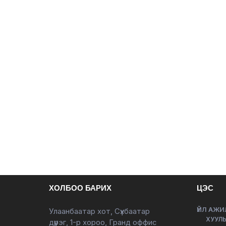
ХОЛБОО БАРИХ
ЦЭС
ҮЙЛ АЖИ
Улаанбаатар хот, Сүхбаатар
ХУУЛЬ
дүүрэг, 1-р хороо, Гранд оффис