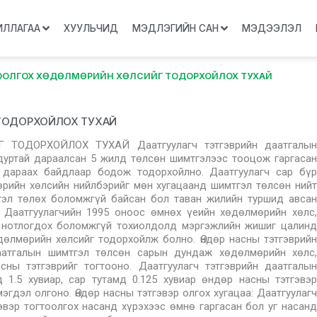
ИЛЛАГАА
ХУУЛЬЧИД
МЭДЛЭГИЙН САН
МЭДЭЭЛЭЛ
ТООЛГОХ ХӨДӨЛМӨРИЙН ХӨЛСИЙГ ТОДОРХОЙЛОХ ТУХАЙ
Г ТОДОРХОЙЛОХ ТУХАЙ
Г ТОДОРХОЙЛОХ ТУХАЙ Даатгуулагч тэтгэврийн даатгалын
дуртай дараалсан 5 жилд төлсөн шимтгэлээс тооцож гаргасан
 дараах байдлаар бодож тодорхойлно. Даатгуулагч сар бүр
рийн хөлсийн нийлбэрийг мөн хугацаанд шимтгэл төлсөн нийт
тгэл төлөх боломжгүй байсан бол таван жилийн туршид авсан
. Даатгуулагчийн 1995 оноос өмнөх үеийн хөдөлмөрийн хөлс,
р нотлогдох боломжгүй тохиолдолд мэргэжлийн жишиг цалинд
дөлмөрийн хөлсийг тодорхойлж болно. Өндөр насны тэтгэврийн
даатгалын шимтгэл төлсөн сарын дундаж хөдөлмөрийн хөлс,
сны тэтгэврийг тогтооно. Даатгуулагч тэтгэврийн даатгалын
 1.5 хувиар, сар тутамд 0.125 хувиар өндөр насны тэтгэвэр
дэл олгоно. Өндөр насны тэтгэвэр олгох хугацаа: Даатгуулагч
эвэр тогтоолгох насанд хүрэхээс өмнө гаргасан бол уг насанд