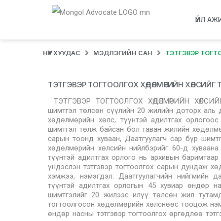
ҮЙЛ АЖ
НҮҮР ХУУДАС
МЭДЛЭГИЙН САН
ТЭТГЭВЭР ТОГ
ТЭТГЭВЭР ТОГТООЛГОХ ХӨДӨЛМӨРИЙН ХӨЛСИЙ
ТЭТГЭВЭР ТОГТООЛГОХ ХӨДӨЛМӨРИЙН ХӨЛСИЙ
шимтгэл төлсөн сүүлийн 20 жилийн доторх аль 
хөдөлмөрийн хөлс, түүнтэй адилтгах орлогоос
шимтгэл төлж байсан бол таван жилийн хөдөлмө
сарын тоонд хуваан, Даатгуулагч сар бүр шим
хөдөлмөрийн хөлсийн нийлбэрийг 60-д хуваана
түүнтэй адилтгах орлого нь архивын баримтаа
үндэслэн тэтгэвэр тогтоолгох сарын дундаж хө
хэмжээ, нэмэгдэл: Даатгуулагчийн нийгмийн 
түүнтэй адилтгах орлогын 45 хувиар өндөр на
шимтгэлийг 20 жилээс илүү төлсөн жил тутамд
тогтоолгосон хөдөлмөрийн хөлснөөс тооцож нэмэг
өндөр насны тэтгэвэр тогтоолгох өргөдлөө тэтг