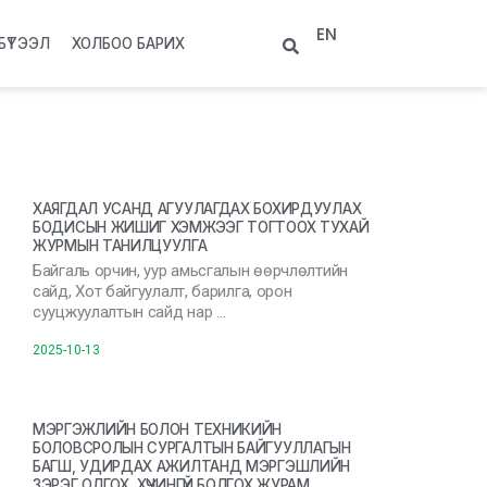
EN
БҮТЭЭЛ
ХОЛБОО БАРИХ
ХАЯГДАЛ УСАНД АГУУЛАГДАХ БОХИРДУУЛАХ
БОДИСЫН ЖИШИГ ХЭМЖЭЭГ ТОГТООХ ТУХАЙ
ЖУРМЫН ТАНИЛЦУУЛГА
Байгаль орчин, уур амьсгалын өөрчлөлтийн
сайд, Хот байгуулалт, барилга, орон
сууцжуулалтын сайд нар …
2025-10-13
МЭРГЭЖЛИЙН БОЛОН ТЕХНИКИЙН
БОЛОВСРОЛЫН СУРГАЛТЫН БАЙГУУЛЛАГЫН
БАГШ, УДИРДАХ АЖИЛТАНД МЭРГЭШЛИЙН
ЗЭРЭГ ОЛГОХ, ХҮЧИНГҮЙ БОЛГОХ ЖУРАМ