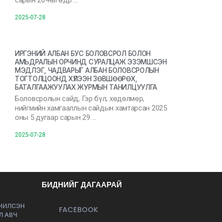
сарын 20-ны өдр …
2025-07-28
ИРГЭНИЙ АЛБАН БУС БОЛОВСРОЛ БОЛОН
АМЬДРАЛЫН ОРЧИНД СУРАЛЦАЖ ЭЗЭМШСЭН
МЭДЛЭГ, ЧАДВАРЫГ АЛБАН БОЛОВСРОЛЫН
ТОГТОЛЦООНД ХҮЛЭЭН ЗӨВШӨӨРӨХ,
БАТАЛГААЖУУЛАХ ЖУРМЫН ТАНИЛЦУУЛГА
Боловсролын сайд, Гэр бүл, хөдөлмөр,
нийгмийн хамгааллын сайдын хамтарсан 2025
оны 5 дугаар сарын 29 …
2025-07-28
БИДНИЙГ ДАГААРАЙ
ЭЧИЛСЭН
FACEBOOK
Л АВЧ