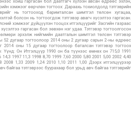
энээс хойш гаргасан бол даатгагч хүлээн авсан өдрөөс эхлэн,
врийн хэмжээг өөрчлөн тогтоох: Дараахь тохиолдолд тэтгэврийн
врийг нь тогтооход баримталсан шимтгэл төлсөн хугацаа,
лтэй болсон нь тогтоогдож тэтгэвэр авагч хүсэлтээ гаргасан.
лсний хэмжээг дүйцүүлэн тооцох итгэлцүүрийг Засгийн газраас
хүсэлтээ гаргасан бол зөвхөн нэг удаа. Тэтгэвэр тогтоолгосон
дөлмөри эрхэлж нийгмийн даатгалын шимтгэл төлсөн тэтгэвэр
ны 52 дугаар тогтоолоор 2014 оны 2 дугаар сарын 2-ны өдрөөс
йг 2014 оны 15 дугаар тогтоолоор баталсан тэтгэвэр тогтоох
: Үүнд: Он Итгэлцүүр 1990 он ба түүнээс өмнөх он 715,0 1991
6 14,3 1997 11,3 1998 8,70 1999 7,60 2000 5,80 2001 5,00 2002 4,40
88 2008 1,33 2009 1,24 2010 1,10 2011 1,00 Дээрх итгэлцүүрээр
ч байгаа тэтгэврээс буурахаар бол урьд авч байгаа тэтгэврийг