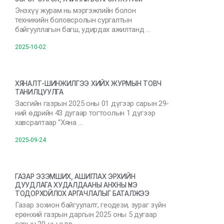
Энэхүү журам нь мэргэжлийн болон
техникийн боловсролын сургалтын
байгууллагын багш, удирдах ажилтанд …
2025-10-02
ХЯНАЛТ-ШИНЖИЛГЭЭ ХИЙХ ЖУРМЫН ТОВЧ
ТАНИЛЦУУЛГА
Засгийн газрын 2025 оны 01 дүгээр сарын 29-
ний өдрийн 43 дугаар тогтоолын 1 дүгээр
хавсралтаар “Хяна …
2025-09-24
ГАЗАР ЭЗЭМШИХ, АШИГЛАХ ЭРХИЙН
ДУУДЛАГА ХУДАЛДААНЫ АНХНЫ ҮНЭ
ТОДОРХОЙЛОХ АРГАЧЛАЛЫГ БАТАЛЖЭЭ
Газар зохион байгуулалт, геодези, зураг зүйн
ерөнхий газрын даргын 2025 оны 5 дугаар