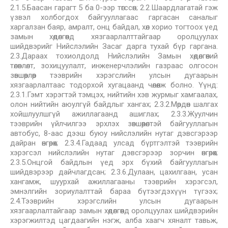
2.1.5.Баасан гарагт 5 ба 0-ээр төгссөн; 2.2.Шаардлагатай гэж
үзвэл холбогдох байгууллагаас гаргасан саналыг
харгалзан баяр, амралт, онц байдал, хөл хорио тогтоох үед
замын хөдөлгөөнд хязгаарлалттайгаар оролцуулах
шийдвэрийг Нийслэлийн Засаг дарга тухай бүр гаргана.
2.3.Дараах тохиолдолд Нийслэлийн Замын хөдөлгөөний
төлөвлөлт, зохицуулалт, инженерчлэлийн газраас олгосон
зөвшөөрлөөр тээврийн хэрэгслийн улсын дугаарын
хязгаарлалтаас тодорхой хугацаанд чөлөөлж болно. Үүнд:
2.3.1.Гэмт хэрэгтэй тэмцэх, нийтийн хэв журмыг хамгаалах,
олон нийтийн аюулгүй байдлыг хангах; 2.3.2.Мөрдөн шалгах
хойшлуулшгүй ажиллагаанд ашиглах; 2.3.3.Жуулчин
тээврийн үйлчилгээ эрхлэх зөвшөөрөлтэй байгууллагын
автобус, 8-аас дээш буюу нийслэлийн нутаг дэвсгэрээр
дайран өнгөрөх; 2.3.4.Гадаад улсад бүртгэлтэй тээврийн
хэрэгсэл нийслэлийн нутаг дэвсгэрээр зорчин өнгөрөх;
2.3.5.Онцгой байдлын үед эрх бүхий байгууллагын
шийдвэрээр дайчлагдсан; 2.3.6.Дулаан, цахилгаан, усан
хангамж, шуурхай ажиллагааны тээврийн хэрэгсэл,
эмнэлгийн зориулалттай бараа бүтээгдэхүүн түгээх;
2.4.Тээврийн хэрэгслийн улсын дугаарын
хязгаарлалтайгаар замын хөдөлгөөнд оролцуулах шийдвэрийн
хэрэгжилтэд цагдаагийн нэгж, алба хаагч хяналт тавьж,