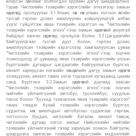
илэрсэн зөрчлийг холбогдох хуулийн дагуу шийдвэрлэнэ.
Гурав. Чиглэлийн тээврийн хэрэгслийн эгнээгээр замын
хөдөлгөөнд оролцуулах 3.1.Улаан, хөх, хөх-улаан, ногоон өнгийн
тусгай гэрлэн дохио ажиллуулан хойшлуулшгүй албан
үүрэг гүйцэтгэж яваа тээврийн хэрэгсэл нь “Чиглэлийн
тээврийн хэрэгслийн эгнээ”-гээр замын хөдөлгөөний аюулгүй
байдлыг ханган хөдөлгөөнд оролцож болно. 3.2.Цагдаагийн
байгууллагаас тусгай дуут болон гэрлэн дохио
ажиллуулсан тээврийн хэрэгслээр хамгаалуулсан цуваа
“Чиглэлийн тээврийн хэрэгслийн эгнээ”-гээр зорчих
тохиолдолд уг цуваанд явах тээврийн хэрэгслийн улсын
бүртгэлийн дугаарыг цагдаагийн байгууллагын бүртгэл,
хяналт хариуцсан нэгжийн зөвшөөрлийн дагуу замын хөдөлгөөн
зохицуулах, хяналт тавих нэгж тодорхой хугацаанд цахим
санд бүртгэнэ. 3.3.Замын хөдөлгөөний дүрэмд заасан
“Чиглэлийн тээврийн хэрэгслийн эгнээ”-гээр зорчих
нийтийн үйлчилгээний автобус, троллейбус, суудлын
такси болон “Хүүхэд тээвэрлэж яваа тээврийн хэрэгсэл”
таних тэмдэг бүхий тээврийн хэрэгслийн бүртгэл,
судалгаа, мөн ажилчдын автобусны судалгааг гаргаж,
тогтоосон буудал, чиглэлийг баталж, хяналт тавьж,
чиглэлийн дугаар олгох ажлыг Нийслэлийн нийтийн
тээврийн үйлчилгээний газар хариуцан зохион байгуулж,
шаардлага хангасан тээврийн хэрэгслийн мэдээллийг