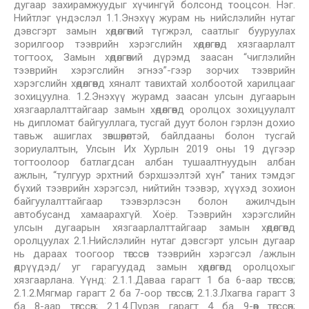
дугаар захирамжуудыг хүчингүй болсонд тооцсон. Нэг.
Нийтлэг үндэслэл 1.1.Энэхүү журам нь нийслэлийн нутаг
дэвсгэрт замын хөдөлгөөний түгжрэл, саатлыг бууруулах
зорилгоор тээврийн хэрэгслийн хөдөлгөөнд хязгаарлалт
тогтоох, Замын хөдөлгөөний дүрэмд заасан “чиглэлийн
тээврийн хэрэгслийн эгнээ”-гээр зорчих тээврийн
хэрэгслийн хөдөлгөөнд хяналт тавихтай холбоотой харилцааг
зохицуулна. 1.2.Энэхүү журамд заасан улсын дугаарын
хязгаарлалттайгаар замын хөдөлгөөнд оролцох зохицуулалт
нь дипломат байгууллага, тусгай дуут болон гэрлэн дохио
тавьж ашиглах зөвшөөрөлтэй, байлдааны болон тусгай
зориулалтын, Улсын Их Хурлын 2019 оны 19 дүгээр
тогтоолоор батлагдсан албан тушаалтнуудын албан
ажлын, “тулгуур эрхтний бэрхшээлтэй хүн” таних тэмдэг
бүхий тээврийн хэрэгсэл, нийтийн тээвэр, хүүхэд зохион
байгуулалттайгаар тээвэрлэсэн болон ажилчдын
автобусанд хамаарахгүй. Хоёр. Тээврийн хэрэгслийн
улсын дугаарын хязгаарлалттайгаар замын хөдөлгөөнд
оролцуулах 2.1.Нийслэлийн нутаг дэвсгэрт улсын дугаар
нь дараах тоогоор төгссөн тээврийн хэрэгсэл /ажлын
өдрүүдэд/ уг гарагуудад замын хөдөлгөөнд оролцохыг
хязгаарлана. Үүнд: 2.1.1.Даваа гарагт 1 ба 6-аар төгссөн;
2.1.2.Мягмар гарагт 2 ба 7-оор төгссөн; 2.1.3.Лхагва гарагт 3
ба 8-аар төгссөн; 2.1.4.Пүрэв гарагт 4 ба 9-өөр төгссөн;