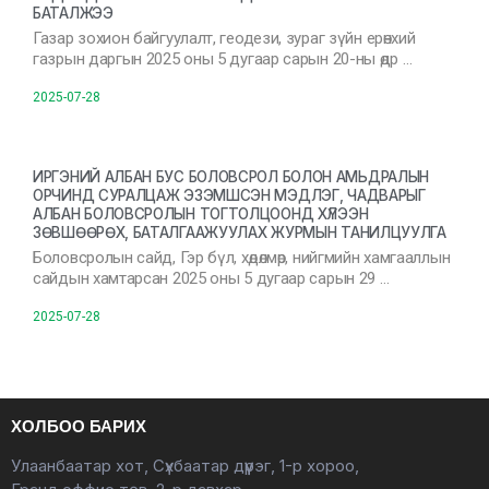
БАТАЛЖЭЭ
Газар зохион байгуулалт, геодези, зураг зүйн ерөнхий
газрын даргын 2025 оны 5 дугаар сарын 20-ны өдр …
2025-07-28
ИРГЭНИЙ АЛБАН БУС БОЛОВСРОЛ БОЛОН АМЬДРАЛЫН
ОРЧИНД СУРАЛЦАЖ ЭЗЭМШСЭН МЭДЛЭГ, ЧАДВАРЫГ
АЛБАН БОЛОВСРОЛЫН ТОГТОЛЦООНД ХҮЛЭЭН
ЗӨВШӨӨРӨХ, БАТАЛГААЖУУЛАХ ЖУРМЫН ТАНИЛЦУУЛГА
Боловсролын сайд, Гэр бүл, хөдөлмөр, нийгмийн хамгааллын
сайдын хамтарсан 2025 оны 5 дугаар сарын 29 …
2025-07-28
ХОЛБОО БАРИХ
Улаанбаатар хот, Сүхбаатар дүүрэг, 1-р хороо,