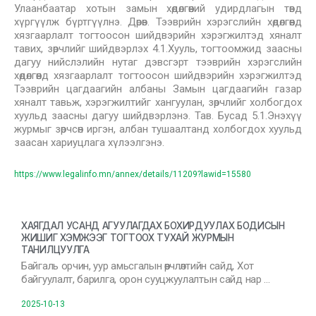
Улаанбаатар хотын замын хөдөлгөөний удирдлагын төвд
хүргүүлж бүртгүүлнэ. Дөрөв. Тээврийн хэрэгслийн хөдөлгөөнд
хязгаарлалт тогтоосон шийдвэрийн хэрэгжилтэд хяналт
тавих, зөрчлийг шийдвэрлэх 4.1.Хууль, тогтоомжид заасны
дагуу нийслэлийн нутаг дэвсгэрт тээврийн хэрэгслийн
хөдөлгөөнд хязгаарлалт тогтоосон шийдвэрийн хэрэгжилтэд
Тээврийн цагдаагийн албаны Замын цагдаагийн газар
хяналт тавьж, хэрэгжилтийг хангуулан, зөрчлийг холбогдох
хуульд заасны дагуу шийдвэрлэнэ. Тав. Бусад 5.1.Энэхүү
журмыг зөрчсөн иргэн, албан тушаалтанд холбогдох хуульд
заасан хариуцлага хүлээлгэнэ.
https://www.legalinfo.mn/annex/details/11209?lawid=15580
ХАЯГДАЛ УСАНД АГУУЛАГДАХ БОХИРДУУЛАХ БОДИСЫН
ЖИШИГ ХЭМЖЭЭГ ТОГТООХ ТУХАЙ ЖУРМЫН
ТАНИЛЦУУЛГА
Байгаль орчин, уур амьсгалын өөрчлөлтийн сайд, Хот
байгуулалт, барилга, орон сууцжуулалтын сайд нар …
2025-10-13