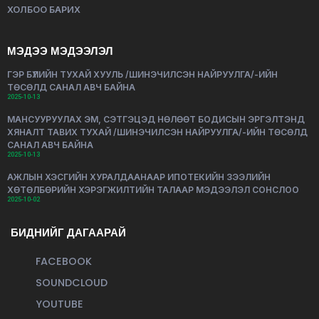
ХОЛБОО БАРИХ
МЭДЭЭ МЭДЭЭЛЭЛ
ГЭР БҮЛИЙН ТУХАЙ ХУУЛЬ /ШИНЭЧИЛСЭН НАЙРУУЛГА/-ИЙН
ТӨСӨЛД САНАЛ АВЧ БАЙНА
2025-10-13
МАНСУУРУУЛАХ ЭМ, СЭТГЭЦЭД НӨЛӨӨТ БОДИСЫН ЭРГЭЛТЭНД
ХЯНАЛТ ТАВИХ ТУХАЙ /ШИНЭЧИЛСЭН НАЙРУУЛГА/-ИЙН ТӨСӨЛД
САНАЛ АВЧ БАЙНА
2025-10-13
АЖЛЫН ХЭСГИЙН ХУРАЛДААНААР ИПОТЕКИЙН ЗЭЭЛИЙН
ХӨТӨЛБӨРИЙН ХЭРЭГЖИЛТИЙН ТАЛААР МЭДЭЭЛЭЛ СОНСЛОО
2025-10-02
БИДНИЙГ ДАГААРАЙ
FACEBOOK
SOUNDCLOUD
YOUTUBE