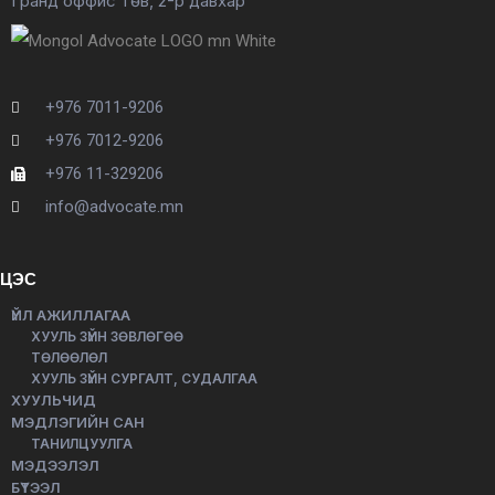
Гранд оффис төв, 2-р давхар
+976 7011-9206
+976 7012-9206
+976 11-329206
info@advocate.mn
ЦЭС
ҮЙЛ АЖИЛЛАГАА
ХУУЛЬ ЗҮЙН ЗӨВЛӨГӨӨ
ТӨЛӨӨЛӨЛ
ХУУЛЬ ЗҮЙН СУРГАЛТ, СУДАЛГАА
ХУУЛЬЧИД
МЭДЛЭГИЙН САН
ТАНИЛЦУУЛГА
МЭДЭЭЛЭЛ
БҮТЭЭЛ