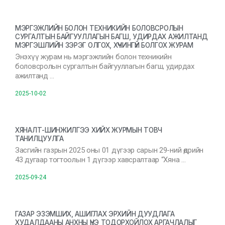
МЭРГЭЖЛИЙН БОЛОН ТЕХНИКИЙН БОЛОВСРОЛЫН
СУРГАЛТЫН БАЙГУУЛЛАГЫН БАГШ, УДИРДАХ АЖИЛТАНД
МЭРГЭШЛИЙН ЗЭРЭГ ОЛГОХ, ХҮЧИНГҮЙ БОЛГОХ ЖУРАМ
Энэхүү журам нь мэргэжлийн болон техникийн
боловсролын сургалтын байгууллагын багш, удирдах
ажилтанд …
2025-10-02
ХЯНАЛТ-ШИНЖИЛГЭЭ ХИЙХ ЖУРМЫН ТОВЧ
ТАНИЛЦУУЛГА
Засгийн газрын 2025 оны 01 дүгээр сарын 29-ний өдрийн
43 дугаар тогтоолын 1 дүгээр хавсралтаар “Хяна …
2025-09-24
ГАЗАР ЭЗЭМШИХ, АШИГЛАХ ЭРХИЙН ДУУДЛАГА
ХУДАЛДААНЫ АНХНЫ ҮНЭ ТОДОРХОЙЛОХ АРГАЧЛАЛЫГ