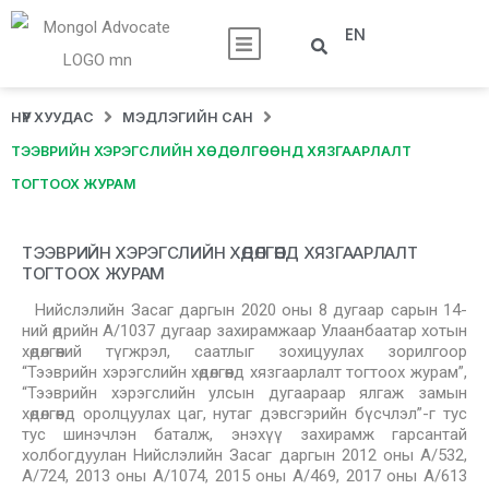
EN
НҮҮР ХУУДАС
МЭДЛЭГИЙН САН
ТЭЭВРИЙН ХЭРЭГСЛИЙН ХӨДӨЛГӨӨНД ХЯЗГААРЛАЛТ
ТОГТООХ ЖУРАМ
ТЭЭВРИЙН ХЭРЭГСЛИЙН ХӨДӨЛГӨӨНД ХЯЗГААРЛАЛТ
ТОГТООХ ЖУРАМ
Нийслэлийн Засаг даргын 2020 оны 8 дугаар сарын 14-
ний өдрийн А/1037 дугаар захирамжаар Улаанбаатар хотын
хөдөлгөөний түгжрэл, саатлыг зохицуулах зорилгоор
“Тээврийн хэрэгслийн хөдөлгөөнд хязгаарлалт тогтоох журам”,
“Тээврийн хэрэгслийн улсын дугаараар ялгаж замын
хөдөлгөөнд оролцуулах цаг, нутаг дэвсгэрийн бүсчлэл”-г тус
тус шинэчлэн баталж, энэхүү захирамж гарсантай
холбогдуулан Нийслэлийн Засаг даргын 2012 оны А/532,
А/724, 2013 оны А/1074, 2015 оны А/469, 2017 оны А/613