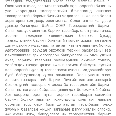
этгээдийн тэмдэглэлийн хэсэг зэрэг багтсан байна. 5.
Олон улсын ачаа, зорчигч тээврийн зөвшөөрлийн бичиг нь
улс хоорондын тээвэрлэлтийн үйлчилгээнд ашиглах
тээвэрлэлтийн баримт бичгийн мэдээлэл нь монгол болон
хөрш орны хэл дээр, эсхүл монгол болон англи хэл дээр
давхар бичигдсэн байна. ХОЁР. Тээвэрлэлтийн баримт
бичиг хэвлүүлэх, ашиглах Зорчих тасалбар, олон улсын ачаа,
зорчигч тээврийн зөвшөөрлийн бичгээс бусад
тээвэрлэлтийн баримт бичгийг баталсан жишиг загварын
дагуу цахим хуудаснаас татан авч хэвлэн ашиглаж болно.
Автотээврийн асуудал эрхэлсэн төрийн захиргааны төв
байгууллагаас эрх олгогдсон байгууллага нь олон улсын
ачаа, зорчигч тээврийн зөвшөөрлийн бичгийг хэвлэх,
холбогдох газарт хүргүүлэх ажлыг зохион байгуулж, тухайн
зөвшөөрлийн хүрээнд тээвэрлэсэн ачааны мэдээллийг эрх
бүхий байгууллагад хүргүүлж ажиллана. Олон улсын ачаа,
зорчигч тээвэрлэлтийн баримт бичгийг үнэн зөв засваргүй
бөглөх үүргийг тээвэрлэгч хүлээх ба тээвэрлэлтийн баримт
бичиг нь нэгдсэн байдлаар уншигдах боломжтой байна.
Хот хооронд, орон нутагт зорчих тасалбарыг санхүүгийн
баримт болгон ашиглах тохиолдолд хоёр үсэг, найман
оронтой тоо, сери бүхий дугаартай тасалбарыг энэхүү
журмын баталсан жишиг загварын дагуу хэвлэн олгоно.
Аж ахуйн нэгж, байгууллага нь тээвэрлэлтийн баримт