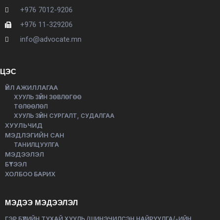
+976 7012-9206
+976 11-329206
info@advocate.mn
ЦЭС
ҮЙЛ АЖИЛЛАГАА
ХУУЛЬ ЗҮЙН ЗӨВЛӨГӨӨ
ТӨЛӨӨЛӨЛ
ХУУЛЬ ЗҮЙН СУРГАЛТ, СУДАЛГАА
ХУУЛЬЧИД
МЭДЛЭГИЙН САН
ТАНИЛЦУУЛГА
МЭДЭЭЛЭЛ
БҮТЭЭЛ
ХОЛБОО БАРИХ
МЭДЭЭ МЭДЭЭЛЭЛ
ГЭР БҮЛИЙН ТУХАЙ ХУУЛЬ /ШИНЭЧИЛСЭН НАЙРУУЛГА/-ИЙН