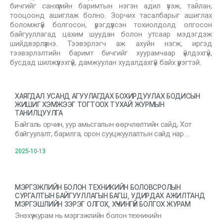
бичгийг санхүүгийн баримтын нэгэн адил үзэж, тайлан,
тооцоонд ашиглаж болно. Зорчих тасалбарыг ашиглах
боломжгүй болгосон, үрэгдүүлсэн тохиолдолд олгосон
байгууллагад цахим шуудан болон утсаар мэдэгдэж
шийдвэрлүүлнэ. Тээвэрлэгч аж ахуйн нэгж, иргэд
тээвэрлэлтийн баримт бичгийг хуурамчаар үйлдэхгүй,
бусдад шилжүүлэхгүй, дамжуулан худалдахгүй байх үүрэгтэй.
ХАЯГДАЛ УСАНД АГУУЛАГДАХ БОХИРДУУЛАХ БОДИСЫН
ЖИШИГ ХЭМЖЭЭГ ТОГТООХ ТУХАЙ ЖУРМЫН
ТАНИЛЦУУЛГА
Байгаль орчин, уур амьсгалын өөрчлөлтийн сайд, Хот
байгуулалт, барилга, орон сууцжуулалтын сайд нар …
2025-10-13
МЭРГЭЖЛИЙН БОЛОН ТЕХНИКИЙН БОЛОВСРОЛЫН
СУРГАЛТЫН БАЙГУУЛЛАГЫН БАГШ, УДИРДАХ АЖИЛТАНД
МЭРГЭШЛИЙН ЗЭРЭГ ОЛГОХ, ХҮЧИНГҮЙ БОЛГОХ ЖУРАМ
Энэхүү журам нь мэргэжлийн болон техникийн