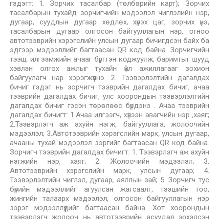
гэдэгт: 1. Зорчих тасалбар (төлбөрийн карт); Зорчих
тасалбарын тухайд зорчигчийн мэдээлэл чиглэлийн нэр,
дугаар, суудлын дугаар хөдлөх, хүрэх цаг, зорчих үнэ,
тасалбарын дугаар олгосон байгууллагын нэр, огноо
автотээврийн хэрэгслийн улсын дугаар бичигдсэн байх ба
эдгээр мэдээллийг багтаасан QR код байна. Зорчигчийн
тээш, илгээмжийн ачааг бүртгэн коджуулж, баримтыг шууд
хэвлэн олгох ажлыг тухайн үйл ажиллагааг зохион
байгуулагч нар хэрэгжүүлнэ. 2. Тээвэрлэлтийн дагалдах
бичиг гэдэг нь зорчигч тээврийн дагалдах бичиг, ачаа
тээврийн дагалдах бичиг, улс хоорондын тээвэрлэлтийн
дагалдах бичиг гэсэн төрөлөөс бүрдэнэ . Ачаа тээврийн
дагалдах бичигт: 1.Ачаа илгээгч, хүлээн авагчийн нэр ,хаяг;
2.Тээвэрлэгч аж ахуйн нэгж, байгууллага, жолоочийн
мэдээлэл; 3.Автотээврийн хэрэгслийн марк, улсын дугаар,
ачааны тухай мэдээлэл зэргийг багтаасан QR код байна.
Зорчигч тээврийн дагалдах бичигт: 1. Тээвэрлэгч аж ахуйн
нэгжийн нэр, хаяг; 2. Жолоочийн мэдээлэл; 3.
Автотээврийн хэрэгслийн марк, улсын дугаар; 4.
Тээвэрлэлтийн чиглэл, дугаар, аяллын зай; 5. Зорчигч тус
бүрийн мэдээллийг агуулсан жагсаалт, тээшийн тоо,
жингийн талаарх мэдээлэл, олгосон байгууллагын нэр
зэрэг мэдээллүүдийг багтаасан байна. Хот хоорондын
тээвэрлэгч жолооч нь автотээврийн асуудал эрхэлсэн