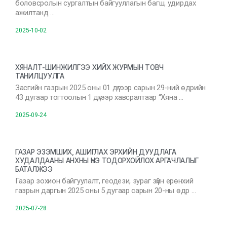
боловсролын сургалтын байгууллагын багш, удирдах
ажилтанд …
2025-10-02
ХЯНАЛТ-ШИНЖИЛГЭЭ ХИЙХ ЖУРМЫН ТОВЧ
ТАНИЛЦУУЛГА
Засгийн газрын 2025 оны 01 дүгээр сарын 29-ний өдрийн
43 дугаар тогтоолын 1 дүгээр хавсралтаар “Хяна …
2025-09-24
ГАЗАР ЭЗЭМШИХ, АШИГЛАХ ЭРХИЙН ДУУДЛАГА
ХУДАЛДААНЫ АНХНЫ ҮНЭ ТОДОРХОЙЛОХ АРГАЧЛАЛЫГ
БАТАЛЖЭЭ
Газар зохион байгуулалт, геодези, зураг зүйн ерөнхий
газрын даргын 2025 оны 5 дугаар сарын 20-ны өдр …
2025-07-28