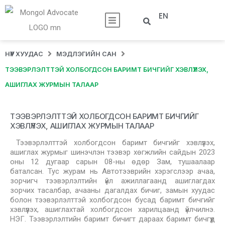
EN
НҮҮР ХУУДАС
МЭДЛЭГИЙН САН
ТЭЭВЭРЛЭЛТТЭЙ ХОЛБОГДСОН БАРИМТ БИЧГИЙГ ХЭВЛҮҮЛЭХ,
АШИГЛАХ ЖУРМЫН ТАЛААР
ТЭЭВЭРЛЭЛТТЭЙ ХОЛБОГДСОН БАРИМТ БИЧГИЙГ
ХЭВЛҮҮЛЭХ, АШИГЛАХ ЖУРМЫН ТАЛААР
Тээвэрлэлттэй холбогдсон баримт бичгийг хэвлүүлэх,
ашиглах журмыг шинэчлэн тээвэр хөгжлийн сайдын 2023
оны 12 дугаар сарын 08-ны өдөр Зам, тушаалаар
баталсан. Тус журам нь Автотээврийн хэрэгслээр ачаа,
зорчигч тээвэрлэлтийн үйл ажиллагаанд ашиглагдах
зорчих тасалбар, ачааны дагалдах бичиг, замын хуудас
болон тээвэрлэлттэй холбогдсон бусад баримт бичгийг
хэвлүүлэх, ашиглахтай холбогдсон харилцаанд үйлчилнэ.
НЭГ. Тээвэрлэлтийн баримт бичигт дараах баримт бичгүүд