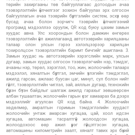
төрийн захиргааны төв байгууллагаас дотоодын ачаа
тээвэрлэлтийн үйлчилгээг зохион байгуулах эрх олгосон
байгууллагын ачаа тээврийн бүртгэлийн систем, эсхүл өөр
бусад ачаа болон зорчигч тээврийн үйлчилгээний
програмд мэдээллээ оруулж, QR код буюу цахим замын
хуудас авна. Улс хоорондын болон дамжин өнгөрөх
тээвэрлэлтийн үйл ажиллагаанд автотээврийн харилцааны
талаар олон улсын гэрээ хэлэлцээрээр харилцан
тохиролцсон тээвэрлэлтийн баримт бичгийг ашиглана. 3.
Замын хуудас нь автотээврийн хэрэгслийн марк, улсын
дугаар, замын хуудас олгосон тээвэрлэгчийн нэр, тэмдэг,
ачааны нэр, төрөл, зэрэглэл, тоо, жин, жолоочийн талаарх
мэдээлэл, хяналтын бүртгэл, эмчийн үзлэгийн тэмдэглэл,
ажилд гарсан, ажлаас буусан цаг, минут, сул болон нийт
гүйлт, тээвэрлэлтийн чиглэл, зай, аяллын дугаар, технокийн
бүрэн бүтэн байдлыг шалгаж ажилд гарахыг зөвшөөрсөн
албан тушаалтан, жолоочийн гарын үсэг хамаарах ба дээрх
мэдээллийг агуулсан QR код байна. 4. Жолоочийн
хөдөлмөр, амралтын горимын тэмдэглэлийн хуудаст
жолоочийн унтаж амарсан хугацаа, цай, хоол идсэн
хугацаа, автомашин тасралтгүй жолоодсон хугацаа,
жолоодохоос өөр ажил үүрэг гүйцэтгэсэн хугацаа,
автомашины километрийн заалт, хяналт тавих эрх бүхий