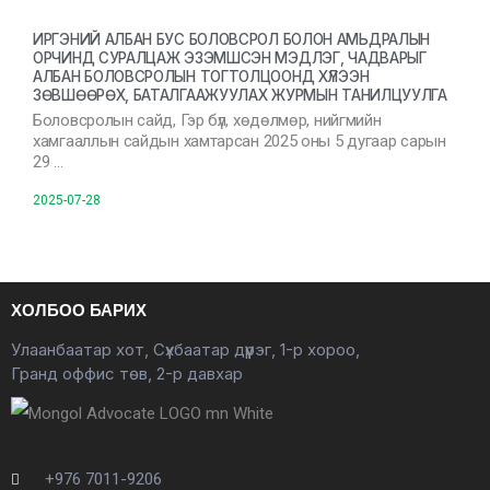
ИРГЭНИЙ АЛБАН БУС БОЛОВСРОЛ БОЛОН АМЬДРАЛЫН
ОРЧИНД СУРАЛЦАЖ ЭЗЭМШСЭН МЭДЛЭГ, ЧАДВАРЫГ
АЛБАН БОЛОВСРОЛЫН ТОГТОЛЦООНД ХҮЛЭЭН
ЗӨВШӨӨРӨХ, БАТАЛГААЖУУЛАХ ЖУРМЫН ТАНИЛЦУУЛГА
Боловсролын сайд, Гэр бүл, хөдөлмөр, нийгмийн
хамгааллын сайдын хамтарсан 2025 оны 5 дугаар сарын
29 …
2025-07-28
ХОЛБОО БАРИХ
Улаанбаатар хот, Сүхбаатар дүүрэг, 1-р хороо,
Гранд оффис төв, 2-р давхар
+976 7011-9206