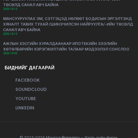
ТӨСӨЛД САНАЛ АВЧ БАЙНА
2025-10-13
МАНСУУРУУЛАХ ЭМ, СЭТГЭЦЭД НӨЛӨӨТ БОДИСЫН ЭРГЭЛТЭНД
ХЯНАЛТ ТАВИХ ТУХАЙ /ШИНЭЧИЛСЭН НАЙРУУЛГА/-ИЙН ТӨСӨЛД
САНАЛ АВЧ БАЙНА
2025-10-13
АЖЛЫН ХЭСГИЙН ХУРАЛДААНААР ИПОТЕКИЙН ЗЭЭЛИЙН
ХӨТӨЛБӨРИЙН ХЭРЭГЖИЛТИЙН ТАЛААР МЭДЭЭЛЭЛ СОНСЛОО
2025-10-02
БИДНИЙГ ДАГААРАЙ
FACEBOOK
SOUNDCLOUD
YOUTUBE
LINKEDIN
© 2015-2026 Монгол Өмгөөлөгч – Хууль зүйн фирм.