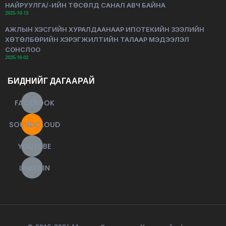
НАЙРУУЛГА/-ИЙН ТӨСӨЛД САНАЛ АВЧ БАЙНА
2025-10-13
АЖЛЫН ХЭСГИЙН ХУРАЛДААНААР ИПОТЕКИЙН ЗЭЭЛИЙН
ХӨТӨЛБӨРИЙН ХЭРЭГЖИЛТИЙН ТАЛААР МЭДЭЭЛЭЛ
СОНСЛОО
2025-10-02
БИДНИЙГ ДАГААРАЙ
FACEBOOK
SOUNDCLOUD
YOUTUBE
LINKEDIN