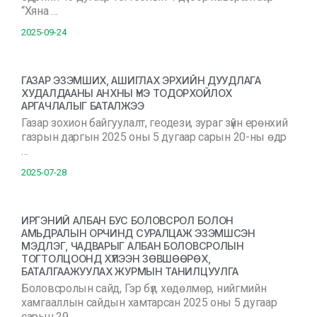
“Хяна …
2025-09-24
ГАЗАР ЭЗЭМШИХ, АШИГЛАХ ЭРХИЙН ДУУДЛАГА
ХУДАЛДААНЫ АНХНЫ ҮНЭ ТОДОРХОЙЛОХ
АРГАЧЛАЛЫГ БАТАЛЖЭЭ
Газар зохион байгуулалт, геодези, зураг зүйн ерөнхий
газрын даргын 2025 оны 5 дугаар сарын 20-ны өдр
…
2025-07-28
ИРГЭНИЙ АЛБАН БУС БОЛОВСРОЛ БОЛОН
АМЬДРАЛЫН ОРЧИНД СУРАЛЦАЖ ЭЗЭМШСЭН
МЭДЛЭГ, ЧАДВАРЫГ АЛБАН БОЛОВСРОЛЫН
ТОГТОЛЦООНД ХҮЛЭЭН ЗӨВШӨӨРӨХ,
БАТАЛГААЖУУЛАХ ЖУРМЫН ТАНИЛЦУУЛГА
Боловсролын сайд, Гэр бүл, хөдөлмөр, нийгмийн
хамгааллын сайдын хамтарсан 2025 оны 5 дугаар
сарын 29 …