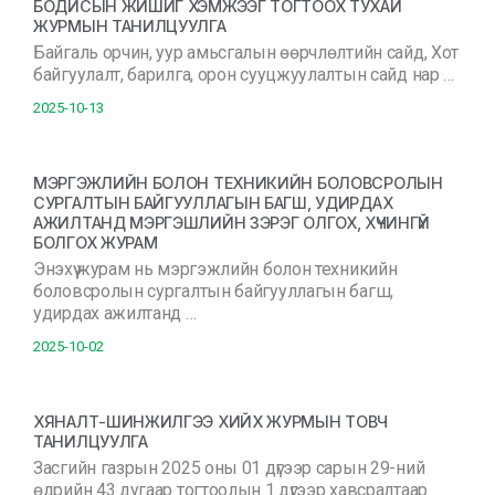
БОДИСЫН ЖИШИГ ХЭМЖЭЭГ ТОГТООХ ТУХАЙ
ЖУРМЫН ТАНИЛЦУУЛГА
Байгаль орчин, уур амьсгалын өөрчлөлтийн сайд, Хот
байгуулалт, барилга, орон сууцжуулалтын сайд нар …
2025-10-13
МЭРГЭЖЛИЙН БОЛОН ТЕХНИКИЙН БОЛОВСРОЛЫН
СУРГАЛТЫН БАЙГУУЛЛАГЫН БАГШ, УДИРДАХ
АЖИЛТАНД МЭРГЭШЛИЙН ЗЭРЭГ ОЛГОХ, ХҮЧИНГҮЙ
БОЛГОХ ЖУРАМ
Энэхүү журам нь мэргэжлийн болон техникийн
боловсролын сургалтын байгууллагын багш,
удирдах ажилтанд …
2025-10-02
ХЯНАЛТ-ШИНЖИЛГЭЭ ХИЙХ ЖУРМЫН ТОВЧ
ТАНИЛЦУУЛГА
Засгийн газрын 2025 оны 01 дүгээр сарын 29-ний
өдрийн 43 дугаар тогтоолын 1 дүгээр хавсралтаар