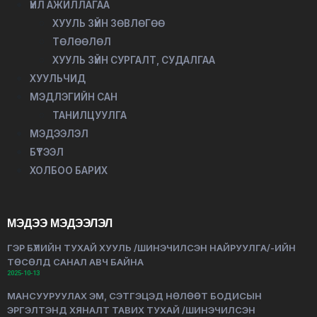
ҮЙЛ АЖИЛЛАГАА
ХУУЛЬ ЗҮЙН ЗӨВЛӨГӨӨ
ТӨЛӨӨЛӨЛ
ХУУЛЬ ЗҮЙН СУРГАЛТ, СУДАЛГАА
ХУУЛЬЧИД
МЭДЛЭГИЙН САН
ТАНИЛЦУУЛГА
МЭДЭЭЛЭЛ
БҮТЭЭЛ
ХОЛБОО БАРИХ
МЭДЭЭ МЭДЭЭЛЭЛ
ГЭР БҮЛИЙН ТУХАЙ ХУУЛЬ /ШИНЭЧИЛСЭН НАЙРУУЛГА/-ИЙН
ТӨСӨЛД САНАЛ АВЧ БАЙНА
2025-10-13
МАНСУУРУУЛАХ ЭМ, СЭТГЭЦЭД НӨЛӨӨТ БОДИСЫН
ЭРГЭЛТЭНД ХЯНАЛТ ТАВИХ ТУХАЙ /ШИНЭЧИЛСЭН