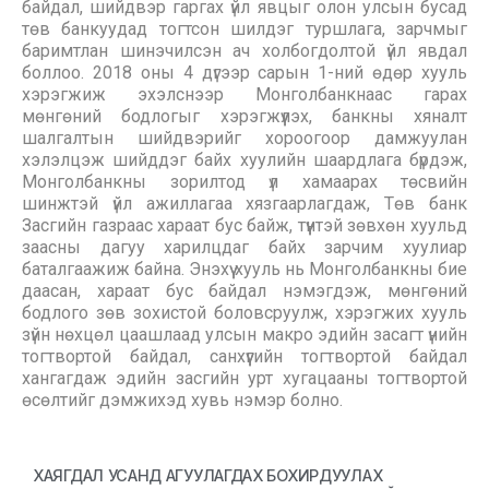
байдал, шийдвэр гаргах үйл явцыг олон улсын бусад
төв банкуудад тогтсон шилдэг туршлага, зарчмыг
баримтлан шинэчилсэн ач холбогдолтой үйл явдал
боллоо. 2018 оны 4 дүгээр сарын 1-ний өдөр хууль
хэрэгжиж эхэлснээр Монголбанкнаас гарах
мөнгөний бодлогыг хэрэгжүүлэх, банкны хяналт
шалгалтын шийдвэрийг хороогоор дамжуулан
хэлэлцэж шийддэг байх хуулийн шаардлага бүрдэж,
Монголбанкны зорилтод үл хамаарах төсвийн
шинжтэй үйл ажиллагаа хязгаарлагдаж, Төв банк
Засгийн газраас хараат бус байж, түүнтэй зөвхөн хуульд
заасны дагуу харилцдаг байх зарчим хуулиар
баталгаажиж байна. Энэхүү хууль нь Монголбанкны бие
даасан, хараат бус байдал нэмэгдэж, мөнгөний
бодлого зөв зохистой боловсруулж, хэрэгжих хууль
зүйн нөхцөл цаашлаад улсын макро эдийн засагт үнийн
тогтвортой байдал, санхүүгийн тогтвортой байдал
хангагдаж эдийн засгийн урт хугацааны тогтвортой
өсөлтийг дэмжихэд хувь нэмэр болно.
ХАЯГДАЛ УСАНД АГУУЛАГДАХ БОХИРДУУЛАХ