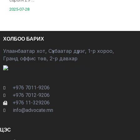
2025-07-28
ХОЛБОО БАРИХ
Улаанбаатар хот, Сүхбаатар дүүрэг, 1-р хороо,
Гранд оффис төв, 2-р давхар
+976 7011-9206
+976 7012-9206
+976 11-329206
info@advocate.mn
ЦЭС