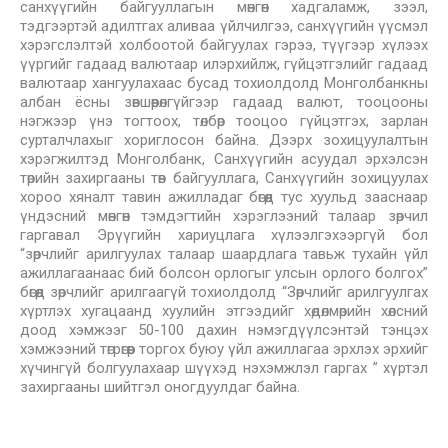
санхүүгийн байгууллагын мөнгөн хадгаламж, зээл,
тэдгээртэй адилтгах аливаа үйлчилгээ, санхүүгийн үүсмэл
хэрэгслэлтэй холбоотой байгуулах гэрээ, түүгээр хүлээх
үүргийг гадаад валютаар илэрхийлж, гүйцэтгэлийг гадаад
валютаар хангуулахаас бусад тохиолдолд Монголбанкны
албан ёсны зөвшөөрөлгүйгээр гадаад валют, тооцооны
нэгжээр үнэ тогтоох, төлбөр тооцоо гүйцэтгэх, зарлан
сурталчлахыг хориглосон байна. Дээрх зохицуулалтын
хэрэгжилтэд Монголбанк, Санхүүгийн асуудал эрхэлсэн
төрийн захиргааны төв байгууллага, Санхүүгийн зохицуулах
хороо хяналт тавин ажилладаг бөгөөд тус хуульд зааснаар
үндэсний мөнгөн тэмдэгтийн хэрэглээний талаар зөрчил
гаргавал Эрүүгийн хариуцлага хүлээлгэхээргүй бол
“зөрчлийг арилгуулах талаар шаардлага тавьж тухайн үйл
ажиллагаанаас бий болсон орлогыг улсын орлого болгох”
бөгөөд зөрчлийг арилгаагүй тохиолдолд “Зөрчлийг арилгуулгах
хүртлэх хугацаанд хуулийн этгээдийг хөдөлмөрийн хөлсний
доод хэмжээг 50-100 дахин нэмэгдүүлсэнтэй тэнцэх
хэмжээний төгрөгөөр торгох буюу үйл ажиллагаа эрхлэх эрхийг
хүчингүй болгуулахаар шүүхэд нэхэмжлэл гаргах ” хүртэл
захиргааны шийтгэл оногдуулдаг байна.