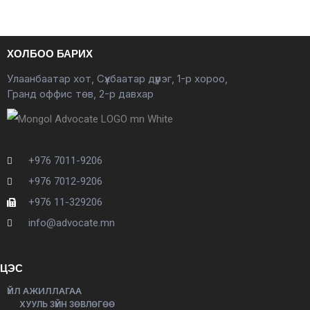
ХОЛБОО БАРИХ
Улаанбаатар хот, Сүхбаатар дүүрэг, 1-р хороо,
Гранд оффис төв, 2-р давхар
+976 7011-9206
+976 7012-9206
+976 11-329206
info@advocate.mn
ЦЭС
ҮЙЛ АЖИЛЛАГАА
ХУУЛЬ ЗҮЙН ЗӨВЛӨГӨӨ