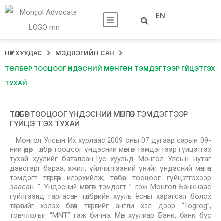
EN
НҮҮР ХУУДАС
МЭДЛЭГИЙН САН
ТӨЛБӨР ТООЦООГ ҮНДЭСНИЙ МӨНГӨН ТЭМДЭГТЭЭР ГҮЙЦЭТГЭХ
ТУХАЙ
ТӨЛБӨР ТООЦООГ ҮНДЭСНИЙ МӨНГӨН ТЭМДЭГТЭЭР
ГҮЙЦЭТГЭХ ТУХАЙ
Монгол Улсын Их хурлаас 2009 оны 07 дугаар сарын 09-
ний өдөр Төлбөр тооцоог үндэсний мөнгөн тэмдэгтээр гүйцэтгэх
тухай хуулийг баталсан.Тус хуульд Монгол Улсын нутаг
дэвсгэрт бараа, ажил, үйлчилгээний үнийг үндэсний мөнгөн
тэмдэгт төгрөгөөр илэрхийлж, төлбөр тооцоог гүйцэтгэхээр
заасан. “ Үндэсний мөнгөн тэмдэгт ” гэж Монгол Банкнаас
гүйлгээнд гаргасан төлбөрийн хууль ёсны хэрэгсэл болох
төгрөгийг хэлэх бөгөөд төгрөгийг англи хэл дээр “Togrog”,
товчлолыг “MNT” гэж бичнэ. Мөн хуулиар Банк, банк бус