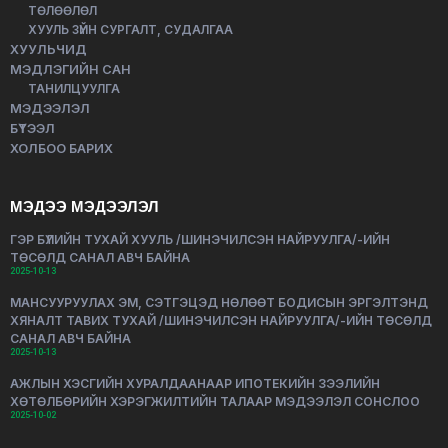
ТӨЛӨӨЛӨЛ
ХУУЛЬ ЗҮЙН СУРГАЛТ, СУДАЛГАА
ХУУЛЬЧИД
МЭДЛЭГИЙН САН
ТАНИЛЦУУЛГА
МЭДЭЭЛЭЛ
БҮТЭЭЛ
ХОЛБОО БАРИХ
МЭДЭЭ МЭДЭЭЛЭЛ
ГЭР БҮЛИЙН ТУХАЙ ХУУЛЬ /ШИНЭЧИЛСЭН НАЙРУУЛГА/-ИЙН
ТӨСӨЛД САНАЛ АВЧ БАЙНА
2025-10-13
МАНСУУРУУЛАХ ЭМ, СЭТГЭЦЭД НӨЛӨӨТ БОДИСЫН ЭРГЭЛТЭНД
ХЯНАЛТ ТАВИХ ТУХАЙ /ШИНЭЧИЛСЭН НАЙРУУЛГА/-ИЙН ТӨСӨЛД
САНАЛ АВЧ БАЙНА
2025-10-13
АЖЛЫН ХЭСГИЙН ХУРАЛДААНААР ИПОТЕКИЙН ЗЭЭЛИЙН
ХӨТӨЛБӨРИЙН ХЭРЭГЖИЛТИЙН ТАЛААР МЭДЭЭЛЭЛ СОНСЛОО
2025-10-02