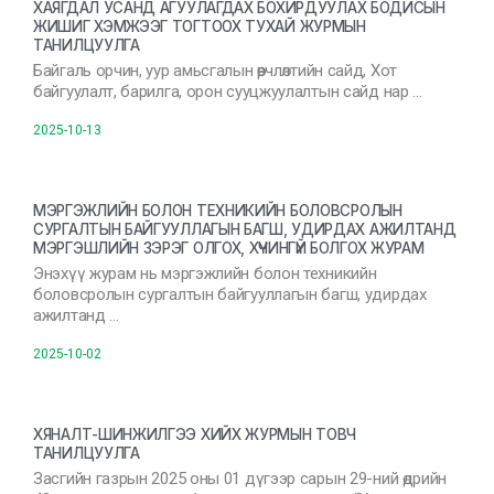
ХАЯГДАЛ УСАНД АГУУЛАГДАХ БОХИРДУУЛАХ БОДИСЫН
ЖИШИГ ХЭМЖЭЭГ ТОГТООХ ТУХАЙ ЖУРМЫН
ТАНИЛЦУУЛГА
Байгаль орчин, уур амьсгалын өөрчлөлтийн сайд, Хот
байгуулалт, барилга, орон сууцжуулалтын сайд нар …
2025-10-13
МЭРГЭЖЛИЙН БОЛОН ТЕХНИКИЙН БОЛОВСРОЛЫН
СУРГАЛТЫН БАЙГУУЛЛАГЫН БАГШ, УДИРДАХ АЖИЛТАНД
МЭРГЭШЛИЙН ЗЭРЭГ ОЛГОХ, ХҮЧИНГҮЙ БОЛГОХ ЖУРАМ
Энэхүү журам нь мэргэжлийн болон техникийн
боловсролын сургалтын байгууллагын багш, удирдах
ажилтанд …
2025-10-02
ХЯНАЛТ-ШИНЖИЛГЭЭ ХИЙХ ЖУРМЫН ТОВЧ
ТАНИЛЦУУЛГА
Засгийн газрын 2025 оны 01 дүгээр сарын 29-ний өдрийн