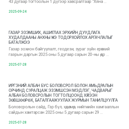
43 дугаар тогтоолын 1 дүгээр хавсралтаар “Хяна …
2025-09-24
ГАЗАР ЭЗЭМШИХ, АШИГЛАХ ЭРХИЙН ДУУДЛАГА
ХУДАЛДААНЫ АНХНЫ ҮНЭ ТОДОРХОЙЛОХ АРГАЧЛАЛЫГ
БАТАЛЖЭЭ
Газар зохион байгуулалт, геодези, зураг зүйн ерөнхий
газрын даргын 2025 оны 5 дугаар сарын 20-ны өдр …
2025-07-28
ИРГЭНИЙ АЛБАН БУС БОЛОВСРОЛ БОЛОН АМЬДРАЛЫН
ОРЧИНД СУРАЛЦАЖ ЭЗЭМШСЭН МЭДЛЭГ, ЧАДВАРЫГ
АЛБАН БОЛОВСРОЛЫН ТОГТОЛЦООНД ХҮЛЭЭН
ЗӨВШӨӨРӨХ, БАТАЛГААЖУУЛАХ ЖУРМЫН ТАНИЛЦУУЛГА
Боловсролын сайд, Гэр бүл, хөдөлмөр, нийгмийн хамгааллын
сайдын хамтарсан 2025 оны 5 дугаар сарын 29 …
2025-07-28