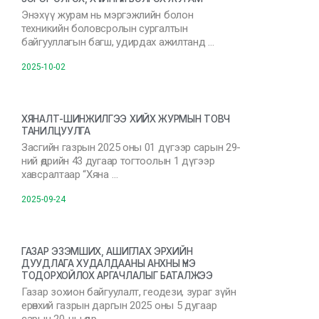
Энэхүү журам нь мэргэжлийн болон
техникийн боловсролын сургалтын
байгууллагын багш, удирдах ажилтанд …
2025-10-02
ХЯНАЛТ-ШИНЖИЛГЭЭ ХИЙХ ЖУРМЫН ТОВЧ
ТАНИЛЦУУЛГА
Засгийн газрын 2025 оны 01 дүгээр сарын 29-
ний өдрийн 43 дугаар тогтоолын 1 дүгээр
хавсралтаар “Хяна …
2025-09-24
ГАЗАР ЭЗЭМШИХ, АШИГЛАХ ЭРХИЙН
ДУУДЛАГА ХУДАЛДААНЫ АНХНЫ ҮНЭ
ТОДОРХОЙЛОХ АРГАЧЛАЛЫГ БАТАЛЖЭЭ
Газар зохион байгуулалт, геодези, зураг зүйн
ерөнхий газрын даргын 2025 оны 5 дугаар