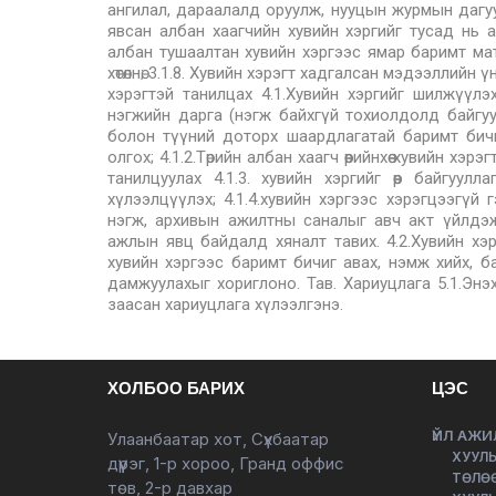
ХОЛБОО БАРИХ
ЦЭС
ҮЙЛ АЖИ
Улаанбаатар хот, Сүхбаатар
ХУУЛЬ
дүүрэг, 1-р хороо, Гранд оффис
ТӨЛӨ
төв, 2-р давхар