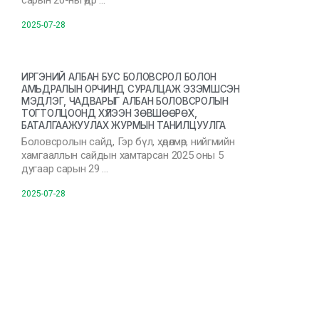
сарын 20-ны өдр …
2025-07-28
ИРГЭНИЙ АЛБАН БУС БОЛОВСРОЛ БОЛОН
АМЬДРАЛЫН ОРЧИНД СУРАЛЦАЖ ЭЗЭМШСЭН
МЭДЛЭГ, ЧАДВАРЫГ АЛБАН БОЛОВСРОЛЫН
ТОГТОЛЦООНД ХҮЛЭЭН ЗӨВШӨӨРӨХ,
БАТАЛГААЖУУЛАХ ЖУРМЫН ТАНИЛЦУУЛГА
Боловсролын сайд, Гэр бүл, хөдөлмөр, нийгмийн
хамгааллын сайдын хамтарсан 2025 оны 5
дугаар сарын 29 …
2025-07-28