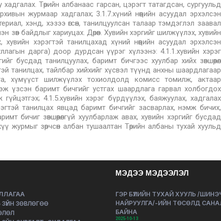
МЭДЭЭ МЭДЭЭЛЭЛ
ЛЛАГАА
ГЭР БҮЛИЙН ТУХАЙ ХУУЛЬ /ШИН
НАЙРУУЛГА/-ИЙН ТӨСӨЛД САНА
 ЗҮЙН ЗӨВЛӨГӨӨ
БАЙНА
ӨЛӨЛ
2025-10-13