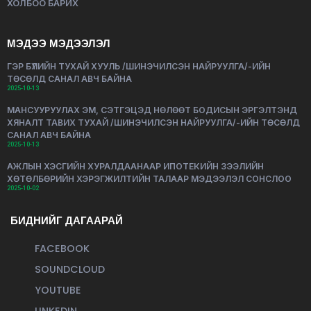
ХОЛБОО БАРИХ
МЭДЭЭ МЭДЭЭЛЭЛ
ГЭР БҮЛИЙН ТУХАЙ ХУУЛЬ /ШИНЭЧИЛСЭН НАЙРУУЛГА/-ИЙН
ТӨСӨЛД САНАЛ АВЧ БАЙНА
2025-10-13
МАНСУУРУУЛАХ ЭМ, СЭТГЭЦЭД НӨЛӨӨТ БОДИСЫН ЭРГЭЛТЭНД
ХЯНАЛТ ТАВИХ ТУХАЙ /ШИНЭЧИЛСЭН НАЙРУУЛГА/-ИЙН ТӨСӨЛД
САНАЛ АВЧ БАЙНА
2025-10-13
АЖЛЫН ХЭСГИЙН ХУРАЛДААНААР ИПОТЕКИЙН ЗЭЭЛИЙН
ХӨТӨЛБӨРИЙН ХЭРЭГЖИЛТИЙН ТАЛААР МЭДЭЭЛЭЛ СОНСЛОО
2025-10-02
БИДНИЙГ ДАГААРАЙ
FACEBOOK
SOUNDCLOUD
YOUTUBE