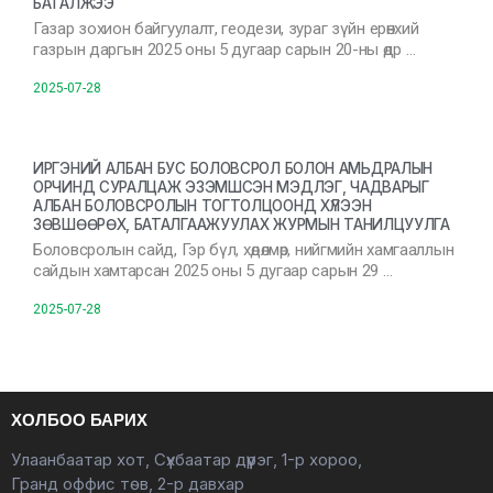
БАТАЛЖЭЭ
Газар зохион байгуулалт, геодези, зураг зүйн ерөнхий
газрын даргын 2025 оны 5 дугаар сарын 20-ны өдр …
2025-07-28
ИРГЭНИЙ АЛБАН БУС БОЛОВСРОЛ БОЛОН АМЬДРАЛЫН
ОРЧИНД СУРАЛЦАЖ ЭЗЭМШСЭН МЭДЛЭГ, ЧАДВАРЫГ
АЛБАН БОЛОВСРОЛЫН ТОГТОЛЦООНД ХҮЛЭЭН
ЗӨВШӨӨРӨХ, БАТАЛГААЖУУЛАХ ЖУРМЫН ТАНИЛЦУУЛГА
Боловсролын сайд, Гэр бүл, хөдөлмөр, нийгмийн хамгааллын
сайдын хамтарсан 2025 оны 5 дугаар сарын 29 …
2025-07-28
ХОЛБОО БАРИХ
Улаанбаатар хот, Сүхбаатар дүүрэг, 1-р хороо,
Гранд оффис төв, 2-р давхар