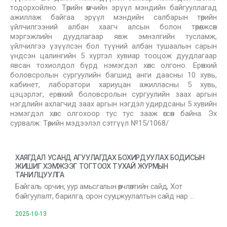
тодорхойлно. Төрийн өмчийн эрүүл мэндийн байгууллагад
ажиллаж байгаа эрүүл мэндийн салбарын төрийн
үйлчилгээний албан хаагч алсын болон төрөлжсөн
мэргэжлийн дуудлагаар явж эмнэлгийн тусламж,
үйлчилгээ үзүүлсэн бол түүний албан тушаалын сарын
үндсэн цалингийн 5 хүртэл хувиар тооцож дуудлагаар
явсан тохиолдол бүрд нэмэгдэл хөлс олгоно. Ерөнхий
боловсролын сургуулийн багшид анги даасны 10 хувь,
кабинет, лаборатори хариуцан ажилласны 5 хувь,
цэцэрлэг, ерөнхий боловсролын сургуулийн заах аргын
нэгдлийн ахлагчид заах аргын нэгдэл удирдсаны 5 хувийн
нэмэгдэл хөлс олгохоор тус тус зааж өгсөн байна. Эх
сурвалж: Төрийн мэдээлэл сэтгүүл №15/1068/
ХАЯГДАЛ УСАНД АГУУЛАГДАХ БОХИРДУУЛАХ БОДИСЫН
ЖИШИГ ХЭМЖЭЭГ ТОГТООХ ТУХАЙ ЖУРМЫН
ТАНИЛЦУУЛГА
Байгаль орчин, уур амьсгалын өөрчлөлтийн сайд, Хот
байгуулалт, барилга, орон сууцжуулалтын сайд нар …
2025-10-13