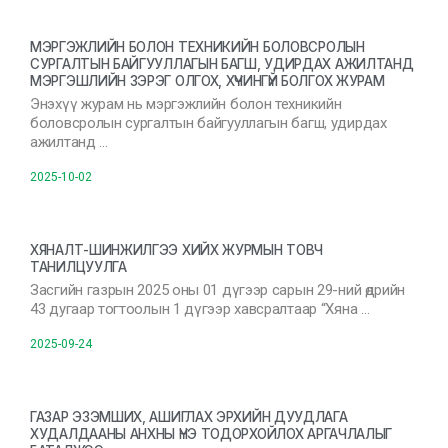
МЭРГЭЖЛИЙН БОЛОН ТЕХНИКИЙН БОЛОВСРОЛЫН
СУРГАЛТЫН БАЙГУУЛЛАГЫН БАГШ, УДИРДАХ АЖИЛТАНД
МЭРГЭШЛИЙН ЗЭРЭГ ОЛГОХ, ХҮЧИНГҮЙ БОЛГОХ ЖУРАМ
Энэхүү журам нь мэргэжлийн болон техникийн
боловсролын сургалтын байгууллагын багш, удирдах
ажилтанд …
2025-10-02
ХЯНАЛТ-ШИНЖИЛГЭЭ ХИЙХ ЖУРМЫН ТОВЧ
ТАНИЛЦУУЛГА
Засгийн газрын 2025 оны 01 дүгээр сарын 29-ний өдрийн
43 дугаар тогтоолын 1 дүгээр хавсралтаар “Хяна …
2025-09-24
ГАЗАР ЭЗЭМШИХ, АШИГЛАХ ЭРХИЙН ДУУДЛАГА
ХУДАЛДААНЫ АНХНЫ ҮНЭ ТОДОРХОЙЛОХ АРГАЧЛАЛЫГ