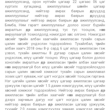
ажиллуулсанд, орон нутгийн цагаар 22 цагаас 06 цаг
хүртэлх хугацаанд ажиллуулахыг шөнийн цагаар
ажиллуулсанд, нийтээр амрах баярын өдрүүдэд
ажиллуулахыг нийтээр амрах баярын өдрүүдэд
ажиллуулахыг нийтээр амрах баярын өдөр ажиллуулсанд,
Бямба, Ням гарагт ажиллуулахыг долоо хоног бүрийн
амралтын өдөр ажиллуулсанд тус тус тооцож, нөхөн
амруулаагүй тохиолдолд нэмэгдэл хөлс олгоно. Нэмэгдэл
хөлсийг төрийн албан хаагчийн ажилласан тухайн сарын
цалин хөлсийг үндэслэн тодорхойлно. Тухайлбал, төрийн
албан хаагч 2018 оны 8-р сард 6 цаг илүү ажилласан гэж
үзвэл, тухайн ажилтны 8 дугаар сарын цалин хөлсийг
үндэслэж, илүү цагийг тооцно. Илүү цагаар болон долоо
хоногийн амралтын өдөр ажилласан төрийн албан хаагчийг
нөхөн амруулаагүй бол илүү цагийн хөлсийг тодорхойлохдоо
сарын цалин хөлсний хэмжээг тухайн сарын ажиллавал
зохих цагт хувааж, нэг цагт ногдох хөлсийг тооцож гаргана.
Нэг цагийн цалин хөлсийг илүү цагаар ажилласан цагаар
үржүүлж гарсан цагийг 1.5 дахин нэмэгдүүлж, илүү цагийн
хөлсний хэмжээг тодорхойлно. Нийтээр амрах баярын өдөр
ажилласан төрийн албан хаагчийг нөхөн амруулаагүй бол
дээрх зарчмын дагуу нэг цагт ногдох цалин хөлсийг
нийтээр амрах баярын өдөр ажилласан цагаар үржүүлж,
түүнийг 2.0 дахин нэмэгдүүлэх замаар нэмэгдэл хөлсийг