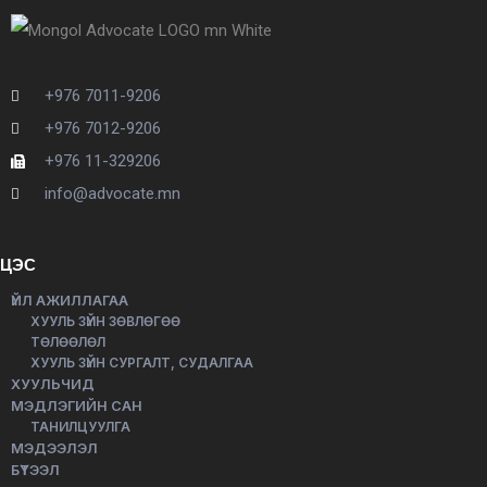
+976 7011-9206
+976 7012-9206
+976 11-329206
info@advocate.mn
ЦЭС
ҮЙЛ АЖИЛЛАГАА
ХУУЛЬ ЗҮЙН ЗӨВЛӨГӨӨ
ТӨЛӨӨЛӨЛ
ХУУЛЬ ЗҮЙН СУРГАЛТ, СУДАЛГАА
ХУУЛЬЧИД
МЭДЛЭГИЙН САН
ТАНИЛЦУУЛГА
МЭДЭЭЛЭЛ
БҮТЭЭЛ