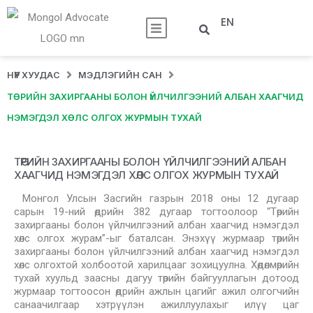
EN
НҮҮР ХУУДАС
МЭДЛЭГИЙН САН
ТӨРИЙН ЗАХИРГААНЫ БОЛОН ҮЙЛЧИЛГЭЭНИЙ АЛБАН ХААГЧИД
НЭМЭГДЭЛ ХӨЛС ОЛГОХ ЖУРМЫН ТУХАЙ
ТӨРИЙН ЗАХИРГААНЫ БОЛОН ҮЙЛЧИЛГЭЭНИЙ АЛБАН
ХААГЧИД НЭМЭГДЭЛ ХӨЛС ОЛГОХ ЖУРМЫН ТУХАЙ
Монгол Улсын Засгийн газрын 2018 оны 12 дугаар
сарын 19-ний өдрийн 382 дугаар тогтоолоор “Төрийн
захиргааны болон үйлчилгээний албан хаагчид нэмэгдэл
хөлс олгох журам”-ыг баталсан. Энэхүү журмаар төрийн
захиргааны болон үйлчилгээний албан хаагчид нэмэгдэл
хөлс олгохтой холбоотой харилцааг зохицуулна. Хөдөлмөрийн
тухай хуульд заасны дагуу төрийн байгууллагын дотоод
журмаар тогтоосон өдрийн ажлын цагийг ажил олгогчийн
санаачилгаар хэтрүүлэн ажиллуулахыг илүү цаг