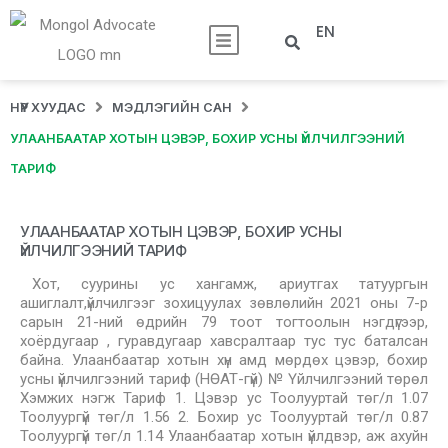
EN
НҮҮР ХУУДАС
МЭДЛЭГИЙН САН
УЛААНБААТАР ХОТЫН ЦЭВЭР, БОХИР УСНЫ ҮЙЛЧИЛГЭЭНИЙ
ТАРИФ
УЛААНБААТАР ХОТЫН ЦЭВЭР, БОХИР УСНЫ
ҮЙЛЧИЛГЭЭНИЙ ТАРИФ
Хот, суурины ус хангамж, ариутгах татуургын
ашиглалт,үйлчилгээг зохицуулах зөвлөлийн 2021 оны 7-р
сарын 21-ний өдрийн 79 тоот тогтоолын нэгдүгээр,
хоёрдугаар , гуравдугаар хавсралтаар тус тус баталсан
байна. Улаанбаатар хотын хүн амд мөрдөх цэвэр, бохир
усны үйлчилгээний тариф (НӨАТ-гүй) № Үйлчилгээний төрөл
Хэмжих нэгж Тариф 1. Цэвэр ус Тоолууртай төг/л 1.07
Тоолуургүй төг/л 1.56 2. Бохир ус Тоолууртай төг/л 0.87
Тоолуургүй төг/л 1.14 Улаанбаатар хотын үйлдвэр, аж ахуйн