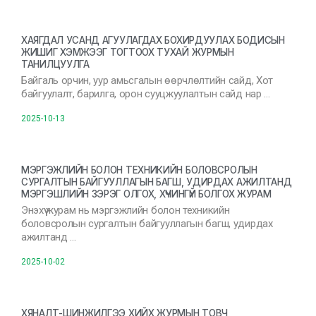
ХАЯГДАЛ УСАНД АГУУЛАГДАХ БОХИРДУУЛАХ БОДИСЫН
ЖИШИГ ХЭМЖЭЭГ ТОГТООХ ТУХАЙ ЖУРМЫН
ТАНИЛЦУУЛГА
Байгаль орчин, уур амьсгалын өөрчлөлтийн сайд, Хот
байгуулалт, барилга, орон сууцжуулалтын сайд нар …
2025-10-13
МЭРГЭЖЛИЙН БОЛОН ТЕХНИКИЙН БОЛОВСРОЛЫН
СУРГАЛТЫН БАЙГУУЛЛАГЫН БАГШ, УДИРДАХ АЖИЛТАНД
МЭРГЭШЛИЙН ЗЭРЭГ ОЛГОХ, ХҮЧИНГҮЙ БОЛГОХ ЖУРАМ
Энэхүү журам нь мэргэжлийн болон техникийн
боловсролын сургалтын байгууллагын багш, удирдах
ажилтанд …
2025-10-02
ХЯНАЛТ-ШИНЖИЛГЭЭ ХИЙХ ЖУРМЫН ТОВЧ