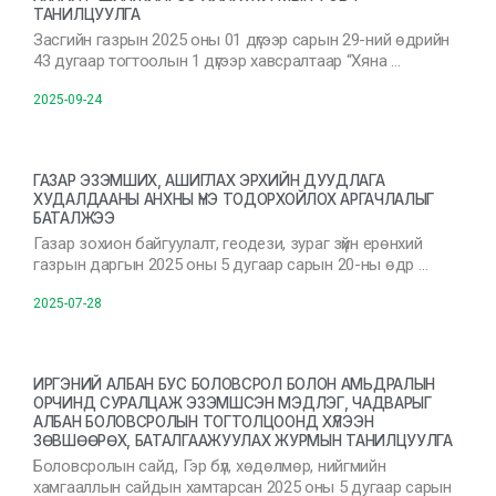
ТАНИЛЦУУЛГА
Засгийн газрын 2025 оны 01 дүгээр сарын 29-ний өдрийн
43 дугаар тогтоолын 1 дүгээр хавсралтаар “Хяна …
2025-09-24
ГАЗАР ЭЗЭМШИХ, АШИГЛАХ ЭРХИЙН ДУУДЛАГА
ХУДАЛДААНЫ АНХНЫ ҮНЭ ТОДОРХОЙЛОХ АРГАЧЛАЛЫГ
БАТАЛЖЭЭ
Газар зохион байгуулалт, геодези, зураг зүйн ерөнхий
газрын даргын 2025 оны 5 дугаар сарын 20-ны өдр …
2025-07-28
ИРГЭНИЙ АЛБАН БУС БОЛОВСРОЛ БОЛОН АМЬДРАЛЫН
ОРЧИНД СУРАЛЦАЖ ЭЗЭМШСЭН МЭДЛЭГ, ЧАДВАРЫГ
АЛБАН БОЛОВСРОЛЫН ТОГТОЛЦООНД ХҮЛЭЭН
ЗӨВШӨӨРӨХ, БАТАЛГААЖУУЛАХ ЖУРМЫН ТАНИЛЦУУЛГА
Боловсролын сайд, Гэр бүл, хөдөлмөр, нийгмийн
хамгааллын сайдын хамтарсан 2025 оны 5 дугаар сарын