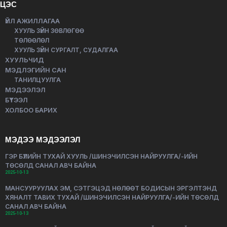
ЦЭС
ҮЙЛ АЖИЛЛАГАА
ХУУЛЬ ЗҮЙН ЗӨВЛӨГӨӨ
ТӨЛӨӨЛӨЛ
ХУУЛЬ ЗҮЙН СУРГАЛТ, СУДАЛГАА
ХУУЛЬЧИД
МЭДЛЭГИЙН САН
ТАНИЛЦУУЛГА
МЭДЭЭЛЭЛ
БҮТЭЭЛ
ХОЛБОО БАРИХ
МЭДЭЭ МЭДЭЭЛЭЛ
ГЭР БҮЛИЙН ТУХАЙ ХУУЛЬ /ШИНЭЧИЛСЭН НАЙРУУЛГА/-ИЙН
ТӨСӨЛД САНАЛ АВЧ БАЙНА
2025-10-13
МАНСУУРУУЛАХ ЭМ, СЭТГЭЦЭД НӨЛӨӨТ БОДИСЫН ЭРГЭЛТЭНД
ХЯНАЛТ ТАВИХ ТУХАЙ /ШИНЭЧИЛСЭН НАЙРУУЛГА/-ИЙН ТӨСӨЛД
САНАЛ АВЧ БАЙНА
2025-10-13