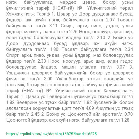
нэгж, байгууллагад мөрдөх цэвэр, бохир усны
үйлчилгээний тариф (НӨАТ-гүй) № Үйлчилгээний төрөл
Хэмжих нэгж Тариф 1. Цэвэр ус Доор дурдсанаас бусад
үйлдвэр, аж ахуйн нэгж, байгууллага төг/л 2.07 Төсөвт
байгууллага төг/л 3.11 Спирт, архи, пиво, ундаа, усны
үйлдвэр, машин угаалга төг/л 2.76 Ноос, ноолуур, арьс шир,
өлөн гэдэс боловсруулах үйлдвэр төг/л 2.10 2. Бохир ус
Доор дурдсанаас бусад үйлдвэр, аж ахуйн нэгж,
байгууллага төг/л 1.80 Төсөвт байгууллага төг/л 2.34
Спирт, архи, пиво, ундаа, усны үйлдвэр, мах боловсруулах
үйлдвэр төг/л 2.33 Ноос, ноолуур, арьс шир, өлөн гэдэс
боловсруулах үйлдвэр, машин угаалга төг/л 3.07 3.
Урьдчилан цэвэрлэх байгууламжийн бохир ус цэвэрлэх
үйлчилгээ төг/л 3.00 Улаанбаатар хотын зөөврийн ус
хангамж, бохир ус зөөврөөр татан зайлуулах үйлчилгээний
тариф (НӨАТ-гүй) № Үйлчилгээний төрөл Хэмжих нэгж
Тариф 1. Цэвэр ус Төвлөрсөн шугамын ус түгээх байр төг/л
1.82 Зөөврийн ус түгээх байр төг/л 1.82 Зуслангийн болон
алслагдсан зориулалтын цэгт төг/л 4.09 Ачилтын ус түгээх
байр төг/л 2.45 2. Бохир ус Цооногтой айл өрх төг/л 0.70
Цооногтой үйлдвэр, аж ахуйн нэгж, байгууллага төг/л 1.28
https://legalinfo.mn/law/details/16875?lawid=16875