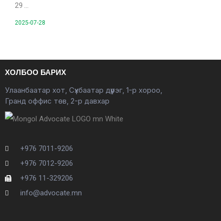
29 …
2025-07-28
ХОЛБОО БАРИХ
Улаанбаатар хот, Сүхбаатар дүүрэг, 1-р хороо,
Гранд оффис төв, 2-р давхар
+976 7011-9206
+976 7012-9206
+976 11-329206
info@advocate.mn