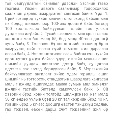
төв байгууллагын саналыг үндэслэн Засгийн газар
гаргана. Улсын аварга саальчнаар тодорхойлох
саальчин дараах шаардлагыг хангасан байна. Үүнд: 1.
Сүүлийн жилүүдэд тухайн малчин оны эхэнд байсан мал
нь бодод шилжүүлснээр 100-иас доошгүй байх бөгөөд
100 хээлтэгчээс бойжуулсан төлийн тоо улсын
дунджаас илүү байх; 2. Тухайн саальчны мал сүрэгт эзлэх
хээлтэгч мал бог малд 55, бод малд 40-өөс доошгүй
хувь байх; 3. Төллөсөн бүх хээлтэгчийг саалинд бүрэн
хамруулж, нийт саасан сүүний хэмжээ жил дараалан
өссөн байх; 4. Нэг хээлтэгчээс сааж байгаа сүү нь тухайн
орон нутагт үржүүлж байгаа үүлдэр, омгийн малын ашиг
шимийн дундаж үзүүлэлтээс дээгүүр байх, сүү, цагаан
идээгээ зах зээлд борлуулсан байх; 5. Мэргэжлийн
байгууллагаас ангилалт хийж удам гарваль, ашиг
шимийг нь тогтоосон, стандартын шаардлага хангасан
малыг үржилд ашигладаг, малаа сумын мал эмнэлэг
үржлийн тасгийн бүртгэлд хамруулсан байх; 6. Ой
хээрийн бүсэд хонин толгойд шилжүүлснээр нэг малд
50 кг, өндөр уулын бүсэд 20 кг, тал хээрийн бүсэд 40 кг,
говийн бүсэд 5 кг-аас доошгүй өвстэй тэнцэхүйц хадлан,
гар тэжээл, өвсөн дарш, хүчит тэжээлийг жил бүр