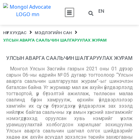
EN
НҮҮР ХУУДАС
МЭДЛЭГИЙН САН
УЛСЫН АВАРГА СААЛЬЧИН ШАЛГАРУУЛАХ ЖУРАМ
УЛСЫН АВАРГА СААЛЬЧИН ШАЛГАРУУЛАХ ЖУРАМ
Монгол Улсын Засгийн газрын 2021 оны 01 дүгээр
сарын 06-ны өдрийн №05 дугаар тогтоолоор “Улсын
аварга саальчин шалгаруулах журам”-ыг шинэчлэн
баталсан байна. Уг журмаар мал аж ахуйн үйлдвэрлэлд
тогтвортой, үр бүтээлтэй ажиллаж, төллөсөн малаа
саалинд бүрэн хамруулж, өрхийн үйлдвэрлэлээр
хамгийн их сүү, сүүн бүтээгдэхүүн үйлдвэрлэж зах зээлд
нийлүүлж байгаа саальчны хүн амын хүнсний хангамжийг
нэмэгдүүлэхэд оруулсан хувь нэмрийг үнэлж
урамшуулахтай холбогдсон харилцааг зохицуулна.
Улсын аварга саальчин шагнал олгох шийдвэрийг
хөдөө аж ахуйн асуудал эрхэлсэн төрийн захиргааны