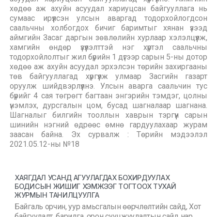
хөдөө аж ахуйн асуудал хариуцсан байгууллага нь
сумаас ирүүлсэн улсын аваргад тодорхойлогдсон
саальчны холбогдох бичиг баримтыг хянан үзээд
аймгийн Засаг даргын зөвлөлийн хурлаар хэлэлцүүлж,
хамгийн өндөр үзүүлэлттэй нэг хүртэл саальчны
тодорхойлолтыг жил бүрийн 1 дүгээр сарын 5-ны дотор
хөдөө аж ахуйн асуудал эрхэлсэн төрийн захиргааны
төв байгууллагад хүргүүлж улмаар Засгийн газарт
оруулж шийдвэрлүүлнэ. Улсын аварга саальчин тус
бүрийг 4 сая төгрөгт багтаан энгэрийн тэмдэг, цолны
үнэмлэх, дурсгалын цом, бусад шагналаар шагнана.
Шагналыг билгийн тооллын хаврын тэргүүн сарын
шинийн нэгний өдрөөс өмнө гардуулахаар журам
заасан байна. Эх сурвалж : Төрийн мэдээлэл
2021.05.12-ны №18
ХАЯГДАЛ УСАНД АГУУЛАГДАХ БОХИРДУУЛАХ
БОДИСЫН ЖИШИГ ХЭМЖЭЭГ ТОГТООХ ТУХАЙ
ЖУРМЫН ТАНИЛЦУУЛГА
Байгаль орчин, уур амьсгалын өөрчлөлтийн сайд, Хот
байгуулалт, барилга, орон сууцжуулалтын сайд нар …