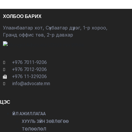
ХОЛБОО БАРИХ
Улаанбаатар хот, Сүхбаатар дүүрэг, 1-р хороо,
Гранд оффис төв, 2-р давхар
+976 7011-9206
+976 7012-9206
+976 11-329206
info@advocate.mn
ЦЭС
ҮЙЛ АЖИЛЛАГАА
ХУУЛЬ ЗҮЙН ЗӨВЛӨГӨӨ
ТӨЛӨӨЛӨЛ