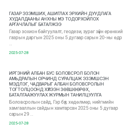
ГАЗАР ЭЗЭМШИХ, АШИГЛАХ ЭРХИЙН ДУУДЛАГА
ХУДАЛДААНЫ АНХНЫ ҮНЭ ТОДОРХОЙЛОХ
АРГАЧЛАЛЫГ БАТАЛЖЭЭ
Газар зохион байгуулалт, геодези, зураг зүйн ерөнхий
газрын даргын 2025 оны 5 дугаар сарын 20-ны өдр
…
2025-07-28
ИРГЭНИЙ АЛБАН БУС БОЛОВСРОЛ БОЛОН
АМЬДРАЛЫН ОРЧИНД СУРАЛЦАЖ ЭЗЭМШСЭН
МЭДЛЭГ, ЧАДВАРЫГ АЛБАН БОЛОВСРОЛЫН
ТОГТОЛЦООНД ХҮЛЭЭН ЗӨВШӨӨРӨХ,
БАТАЛГААЖУУЛАХ ЖУРМЫН ТАНИЛЦУУЛГА
Боловсролын сайд, Гэр бүл, хөдөлмөр, нийгмийн
хамгааллын сайдын хамтарсан 2025 оны 5 дугаар
сарын 29 …
2025-07-28