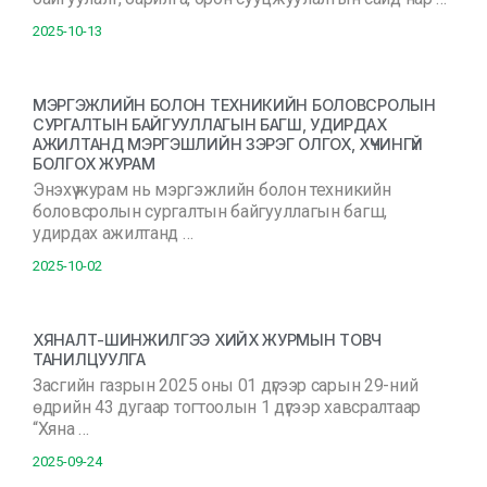
2025-10-13
МЭРГЭЖЛИЙН БОЛОН ТЕХНИКИЙН БОЛОВСРОЛЫН
СУРГАЛТЫН БАЙГУУЛЛАГЫН БАГШ, УДИРДАХ
АЖИЛТАНД МЭРГЭШЛИЙН ЗЭРЭГ ОЛГОХ, ХҮЧИНГҮЙ
БОЛГОХ ЖУРАМ
Энэхүү журам нь мэргэжлийн болон техникийн
боловсролын сургалтын байгууллагын багш,
удирдах ажилтанд …
2025-10-02
ХЯНАЛТ-ШИНЖИЛГЭЭ ХИЙХ ЖУРМЫН ТОВЧ
ТАНИЛЦУУЛГА
Засгийн газрын 2025 оны 01 дүгээр сарын 29-ний
өдрийн 43 дугаар тогтоолын 1 дүгээр хавсралтаар
“Хяна …
2025-09-24