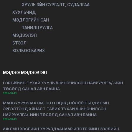
ХУУЛЬ ЗҮЙН СУРГАЛТ, СУДАЛГАА
ХУУЛЬЧИД
МЭДЛЭГИЙН САН
ТАНИЛЦУУЛГА
МЭДЭЭЛЭЛ
БҮТЭЭЛ
ХОЛБОО БАРИХ
МЭДЭЭ МЭДЭЭЛЭЛ
ГЭР БҮЛИЙН ТУХАЙ ХУУЛЬ /ШИНЭЧИЛСЭН НАЙРУУЛГА/-ИЙН
ТӨСӨЛД САНАЛ АВЧ БАЙНА
2025-10-13
МАНСУУРУУЛАХ ЭМ, СЭТГЭЦЭД НӨЛӨӨТ БОДИСЫН
ЭРГЭЛТЭНД ХЯНАЛТ ТАВИХ ТУХАЙ /ШИНЭЧИЛСЭН
НАЙРУУЛГА/-ИЙН ТӨСӨЛД САНАЛ АВЧ БАЙНА
2025-10-13
АЖЛЫН ХЭСГИЙН ХУРАЛДААНААР ИПОТЕКИЙН ЗЭЭЛИЙН