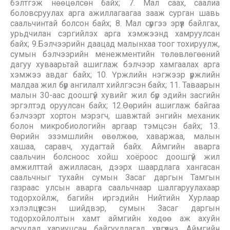
бэлтгэж нөөцөлсөн байх; 7. Мал саах, саалиа
боловсруулах арга ажиллагаагаа зааж сурган шавь
саальчинтай болсон байх; 8. Мал сүргээ эрүүл байлгах,
урьдчилан сэргийлэх арга хэмжээнд хамруулсан
байх; 9.Бэлчээрийн даацад малынхаа тоог тохируулж,
сумын бэлчээрийн менежментийн төлөвлөгөөний
дагуу хуваарьтай ашиглаж бэлчээр хамгаалах арга
хэмжээ авдаг байх; 10. Үржлийн нэгжээр үржлийн
малдаа жил бүр ангилалт хийлгэсэн байх; 11. Таваарын
малын 30-аас доошгүй хувийг жил бүр эдийн засгийн
эргэлтэд оруулсан байх; 12.Өөрийн ашиглаж байгаа
бэлчээрт хортон мэрэгч, шавжтай энгийн механик
болон микробиологийн аргаар тэмцсэн байх; 13.
Өөрийн эзэмшлийн өвөлжөө, хаваржаа, малын
хашаа, саравч, худагтай байх. Аймгийн аварга
саальчин болсноос хойш хоёроос доошгүй жил
амжилттай ажилласан, дээрх шаардлага хангасан
саальчныг тухайн сумын Засаг даргын Тамгын
газраас улсын аварга саальчнаар шалгаруулахаар
тодорхойлж, багийн иргэдийн Нийтийн Хурлаар
хэлэлцүүлсэн шийдвэр, сумын Засаг даргын
тодорхойлолтын хамт аймгийн хөдөө аж ахуйн
асуудал хариуцсан байгууллагад хүргүүлнэ. Аймгийн