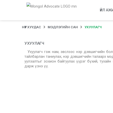
ҮЙЛ АЖ
НҮҮР ХУУДАС
МЭДЛЭГИЙН САН
УХУУЛАГЧ
УХУУЛАГЧ
Ухуулагч гэж нам, эвслээс нэр дэвшигчийн болон
тайлбарлан таниулах, нэр дэвшигчийн талаарх мэ
уулзалтыг зохион байгуулах үүрэг бүхий, тухайн
дарж үзнэ үү.