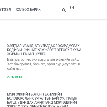
EN
БҮТЭЭЛ
ХОЛБОО БАРИХ
ХАЯГДАЛ УСАНД АГУУЛАГДАХ БОХИРДУУЛАХ
БОДИСЫН ЖИШИГ ХЭМЖЭЭГ ТОГТООХ ТУХАЙ
ЖУРМЫН ТАНИЛЦУУЛГА
Байгаль орчин, уур амьсгалын өөрчлөлтийн сайд,
Хот байгуулалт, барилга, орон сууцжуулалтын
сайд нар …
2025-10-13
МЭРГЭЖЛИЙН БОЛОН ТЕХНИКИЙН
БОЛОВСРОЛЫН СУРГАЛТЫН БАЙГУУЛЛАГЫН
БАГШ, УДИРДАХ АЖИЛТАНД МЭРГЭШЛИЙН
ЗЭРЭГ ОЛГОХ, ХҮЧИНГҮЙ БОЛГОХ ЖУРАМ