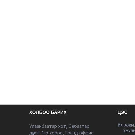
ХОЛБОО БАРИХ
ЦЭС
ҮЙЛ АЖИ
Улаанбаатар хот, Сүхбаатар
ХУУЛЬ
дүүрэг, 1-р хороо, Гранд оффис