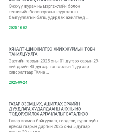
Энэхүү журам нь мэргэжлийн болон
техникийн боловсролын сургалтын
байгууллагын багш, удирдах ажилтанд …
2025-10-02
ХЯНАЛТ-ШИНЖИЛГЭЭ ХИЙХ ЖУРМЫН ТОВЧ
ТАНИЛЦУУЛГА
Засгийн газрын 2025 оны 01 дүгээр сарын 29-
ний өдрийн 43 дугаар тогтоолын 1 дүгээр
хавсралтаар “Хяна …
2025-09-24
ГАЗАР ЭЗЭМШИХ, АШИГЛАХ ЭРХИЙН
ДУУДЛАГА ХУДАЛДААНЫ АНХНЫ ҮНЭ
ТОДОРХОЙЛОХ АРГАЧЛАЛЫГ БАТАЛЖЭЭ
Газар зохион байгуулалт, геодези, зураг зүйн
ерөнхий газрын даргын 2025 оны 5 дугаар