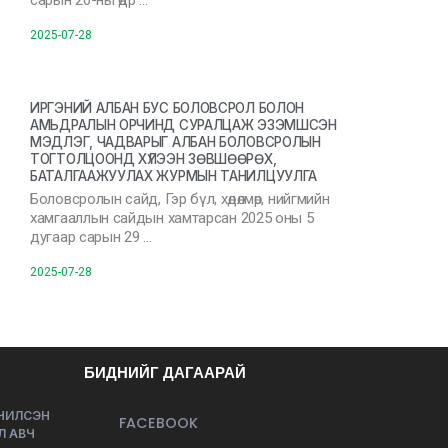
сарын 20-ны өдр …
2025-07-28
ИРГЭНИЙ АЛБАН БУС БОЛОВСРОЛ БОЛОН
АМЬДРАЛЫН ОРЧИНД СУРАЛЦАЖ ЭЗЭМШСЭН
МЭДЛЭГ, ЧАДВАРЫГ АЛБАН БОЛОВСРОЛЫН
ТОГТОЛЦООНД ХҮЛЭЭН ЗӨВШӨӨРӨХ,
БАТАЛГААЖУУЛАХ ЖУРМЫН ТАНИЛЦУУЛГА
Боловсролын сайд, Гэр бүл, хөдөлмөр, нийгмийн
хамгааллын сайдын хамтарсан 2025 оны 5
дугаар сарын 29 …
2025-07-28
БИДНИЙГ ДАГААРАЙ
ЭЧИЛСЭН
FACEBOOK
Л АВЧ