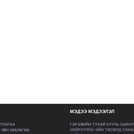
МЭДЭЭ МЭДЭЭЛЭЛ
ЛЛАГАА
ГЭР БҮЛИЙН ТУХАЙ ХУУЛЬ /ШИН
НАЙРУУЛГА/-ИЙН ТӨСӨЛД САНА
 ЗҮЙН ЗӨВЛӨГӨӨ