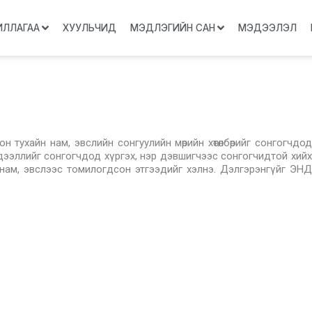
ИЛЛАГАА
ХУУЛЬЧИД
МЭДЛЭГИЙН САН
МЭДЭЭЛЭЛ
 тухайн нам, эвслийн сонгуулийн мөрийн хөтөлбөрийг сонгогчдод
дээллийг сонгогчдод хүргэх, нэр дэвшигчээс сонгогчидтой хийх
 нам, эвслээс томилогдсон этгээдийг хэлнэ. Дэлгэрэнгүйг ЭНД