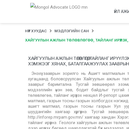
ҮЙЛ АЖ
НҮҮР ХУУДАС
МЭДЛЭГИЙН САН
ХАЙГУУЛЫН АЖЛЫН ТӨЛӨВЛӨГӨӨ, ТАЙЛАНГ ИРҮҮЛЭХ
ХАЙГУУЛЫН АЖЛЫН ТӨЛӨВЛӨГӨӨ, ТАЙЛАНГ ИРҮ
ХЭМЖЭЭГ ХЯНАХ, БАТАЛГААЖУУЛАХ ЗААВРЫН
Энэхүү зааврын зорилго нь Ашигт малтмалын ту
хугацаанд боловсруулсан Хайгуулын ажлын төлөвл
зааврыг баримтална. Тусгай зөвшөөрөл эзэмш
мэдээллийн үнэн зөв, бодит байдлыг тусгай 
төлөвлөгөө, тайланг ирүүлэх нөхцөл И-репорт ца
малтмал, газрын тосны газрын холбогдох нэгжид алба
ашигт малтмал, газрын тосны газрын Уул уу
шуудангийн хаягаар хүргүүлнэ. Тусгай зөвшө
http://inforep.mrpam.gov.mn/ хаягаар хандан Хэрэ
тайланг ирүүлнэ. Геологи хайгуулын ажлын төлөвл
дээр ирүүлэх бөгөөд шаардлагатай бүх мэдээлэл, 