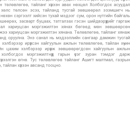
н төлөвлөгөө, тайланг хүлээн авах нөхцөл Холбогдох асуудал
й хөлс төлсөн эсэх, тайланд тусгай зөвшөөрөл эзэмшигч нь
нөхөн сэргээлт хийсэн тухай мэдээг сум, орон нутгийн байгаль
шөөрөх, засварт буцаах, татгалзах гэсэн шийдвэрүүдийг гаргаж
мал хариуцсан мэргэжилтэн хянах бөгөөд мөн зөвшөөрсөн
ээ хариуцсан мэргэжилтэн хянана. Төлөвлөгөө, тайланг хянаж
анд оруулна. Энэ санал нь мэдээллийн сангаар дамжин тусгай
хэлбэрээр ирүүлсэн хайгуулын ажлын төлөвлөгөө, тайлан хүчин
н цахим хэлбэрээр ирүүлж зөвшөөрөгдсөн хайгуулын ажлын
 холбогдох мэргэжилтнүүд гарын үсэг зуран тэмдэг дарж
лээлгэн өгнө. Тус төлөвлөгөө тайланг Ашигт малтмал, газрын
ө, тайлан хүлээн авсанд тооцно.