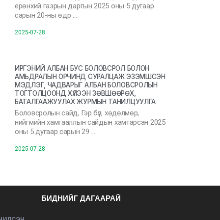
ерөнхий газрын даргын 2025 оны 5 дугаар
сарын 20-ны өдр …
2025-07-28
ИРГЭНИЙ АЛБАН БУС БОЛОВСРОЛ БОЛОН
АМЬДРАЛЫН ОРЧИНД СУРАЛЦАЖ ЭЗЭМШСЭН
МЭДЛЭГ, ЧАДВАРЫГ АЛБАН БОЛОВСРОЛЫН
ТОГТОЛЦООНД ХҮЛЭЭН ЗӨВШӨӨРӨХ,
БАТАЛГААЖУУЛАХ ЖУРМЫН ТАНИЛЦУУЛГА
Боловсролын сайд, Гэр бүл, хөдөлмөр,
нийгмийн хамгааллын сайдын хамтарсан 2025
оны 5 дугаар сарын 29 …
2025-07-28
БИДНИЙГ ДАГААРАЙ
ЭЧИЛСЭН