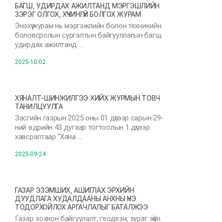
БАГШ, УДИРДАХ АЖИЛТАНД МЭРГЭШЛИЙН
ЗЭРЭГ ОЛГОХ, ХҮЧИНГҮЙ БОЛГОХ ЖУРАМ
Энэхүү журам нь мэргэжлийн болон техникийн
боловсролын сургалтын байгууллагын багш,
удирдах ажилтанд …
2025-10-02
ХЯНАЛТ-ШИНЖИЛГЭЭ ХИЙХ ЖУРМЫН ТОВЧ
ТАНИЛЦУУЛГА
Засгийн газрын 2025 оны 01 дүгээр сарын 29-
ний өдрийн 43 дугаар тогтоолын 1 дүгээр
хавсралтаар “Хяна …
2025-09-24
ГАЗАР ЭЗЭМШИХ, АШИГЛАХ ЭРХИЙН
ДУУДЛАГА ХУДАЛДААНЫ АНХНЫ ҮНЭ
ТОДОРХОЙЛОХ АРГАЧЛАЛЫГ БАТАЛЖЭЭ
Газар зохион байгуулалт, геодези, зураг зүйн