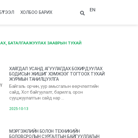
EN
БҮТЭЭЛ
ХОЛБОО БАРИХ
НАХ, БАТАЛГААЖУУЛАХ ЗААВРЫН ТУХАЙ
ХАЯГДАЛ УСАНД АГУУЛАГДАХ БОХИРДУУЛАХ
БОДИСЫН ЖИШИГ ХЭМЖЭЭГ ТОГТООХ ТУХАЙ
ЖУРМЫН ТАНИЛЦУУЛГА
Байгаль орчин, уур амьсгалын өөрчлөлтийн
сайд, Хот байгуулалт, барилга, орон
сууцжуулалтын сайд нар …
2025-10-13
МЭРГЭЖЛИЙН БОЛОН ТЕХНИКИЙН
БОЛОВСРОЛЫН СУРГАЛТЫН БАЙГУУЛЛАГЫН