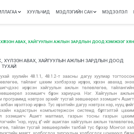
ИЛЛАГАА
ХУУЛЬЧИД
МЭДЛЭГИЙН САН
МЭДЭЭЛЭЛ
, ХҮЛЭЭН АВАХ, ХАЙГУУЛЫН АЖЛЫН ЗАРДЛЫН ДООД ХЭМЖЭЭГ ХЯ
ҮЛЭХ, ХҮЛЭЭН АВАХ, ХАЙГУУЛЫН АЖЛЫН ЗАРДЛЫН ДООД
 ТУХАЙ
хай хуулийн 48.1.1, 48.1.2-т заасны дагуу хуулиар тогтоосон
өгөө, тайланг цахим хэлбэрээр ирүүлэх, хүлээн авахад энэхүү
игчдээс ирүүлсэн хайгуулын ажлын төлөвлөгөө, тайлангийн
зөвшөөрөл эзэмшигч бүрэн хариуцна. Нэг. Хайгуулын ажлын
хим программд нэвтрэх эрхийг тусгай зөвшөөрөл эзэмшигч Ашигт
н хүсэлтээр ирүүлнэ. Тус хүсэлтийн дагуу нэвтрэх нэр, нууц үгийг
рхайн кадастрын компьютержсон системд бүртгэлтэй цахим
өрөл эзэмшигч Ашигт малтмал, газрын тосны газрын цахим
глэгчийн “нэр, нууц үг”-ийг ашиглан хайгуулын ажлын төлөвлөгөө,
өгөө, тайлан тусгай зөвшөөрлийн талбай тус бүрээр Монгол хэл
хүснэгтийн маягт, холбогдох зургуудын холбогдох цонхнууд бүрэн