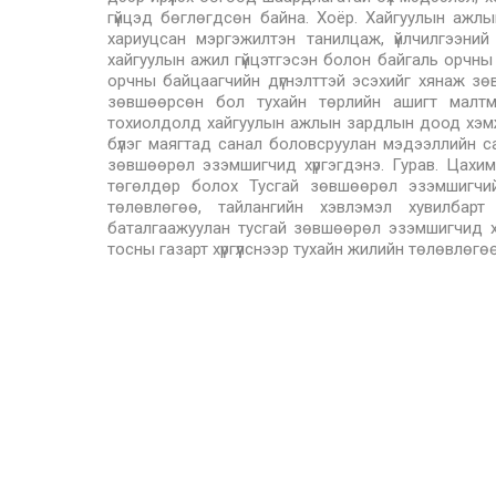
гүйцэд бөглөгдсөн байна. Хоёр. Хайгуулын ажлы
хариуцсан мэргэжилтэн танилцаж, үйлчилгээни
хайгуулын ажил гүйцэтгэсэн болон байгаль орчны 
орчны байцаагчийн дүгнэлттэй эсэхийг хянаж зөв
зөвшөөрсөн бол тухайн төрлийн ашигт малт
тохиолдолд хайгуулын ажлын зардлын доод хэмж
бүлэг маягтад санал боловсруулан мэдээллийн с
зөвшөөрөл эзэмшигчид хүргэгдэнэ. Гурав. Цахим 
төгөлдөр болох Тусгай зөвшөөрөл эзэмшигчий
төлөвлөгөө, тайлангийн хэвлэмэл хувилбарт
баталгаажуулан тусгай зөвшөөрөл эзэмшигчид хү
тосны газарт хүргүүлснээр тухайн жилийн төлөвлөгө