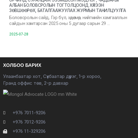
ОРЧИНД СУРАЛЦАЖ ЭЗЭМШСЭН МЭДЛЭГ, ЧАДВАРЫГ
АЛБАН БОЛОВСРОЛЫН ТОГТОЛЦООНД ХҮЛЭЭН
ЗӨВШӨӨРӨХ, БАТАЛГААЖУУЛАХ ЖУРМЫН ТАНИЛЦУУЛГА
Боловсролын сайд, Гэр бүл, хөдөлмөр, нийгмийн хамгааллын
сайдын хамтарсан 2025 оны 5 дугаар сарын 29 …
2025-07-28
ХОЛБОО БАРИХ
Улаанбаатар хот, Сүхбаатар дүүрэг, 1-р хороо,
Гранд оффис төв, 2-р давхар
+976 7011-9206
+976 7012-9206
+976 11-329206