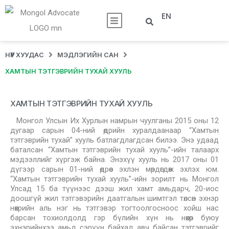
EN
НҮҮР ХУУДАС
МЭДЛЭГИЙН САН
ХАМТЫН ТЭТГЭВРИЙН ТУХАЙ ХУУЛЬ
ХАМТЫН ТЭТГЭВРИЙН ТУХАЙ ХУУЛЬ
Монгол Улсын Их Хурлын намрын чуулганы 2015 оны 12
дугаар сарын 04-ний өдрийн хуралдаанаар “Хамтын
тэтгэврийн тухай” хууль батлагдлагдсан билээ. Энэ удаад
баталсан “Хамтын тэтгэврийн тухай хууль”-ийн талаарх
мэдээллийг хүргэж байна. Энэхүү хууль нь 2017 оны 01
дүгээр сарын 01-ний өдрөөс эхлэн мөрдөгдөж эхлэх юм.
“Хамтын тэтгэврийн тухай хууль”-ийн зорилт нь Монгол
Улсад 15 ба түүнээс дээш жил хамт амьдарч, 20-иос
доошгүй жил тэтгэвэрийн даатгалын шимтгэл төлсөн эхнэр
нөхрийн аль нэг нь тэтгэвэр тогтоолгосноос хойш нас
барсан тохиолдолд гэр бүлийн хүн нь нөхөр буюу
эхнэрийнхээ амьд сэрүүн байхад авч байсан тэтгэврийг