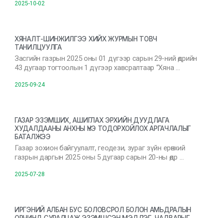
2025-10-02
ХЯНАЛТ-ШИНЖИЛГЭЭ ХИЙХ ЖУРМЫН ТОВЧ
ТАНИЛЦУУЛГА
Засгийн газрын 2025 оны 01 дүгээр сарын 29-ний өдрийн
43 дугаар тогтоолын 1 дүгээр хавсралтаар “Хяна …
2025-09-24
ГАЗАР ЭЗЭМШИХ, АШИГЛАХ ЭРХИЙН ДУУДЛАГА
ХУДАЛДААНЫ АНХНЫ ҮНЭ ТОДОРХОЙЛОХ АРГАЧЛАЛЫГ
БАТАЛЖЭЭ
Газар зохион байгуулалт, геодези, зураг зүйн ерөнхий
газрын даргын 2025 оны 5 дугаар сарын 20-ны өдр …
2025-07-28
ИРГЭНИЙ АЛБАН БУС БОЛОВСРОЛ БОЛОН АМЬДРАЛЫН