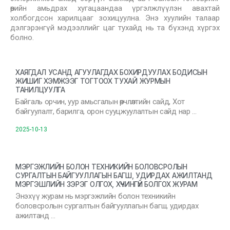
өөрийн амьдрах хугацаандаа үргэлжлүүлэн авахтай
холбогдсон харилцааг зохицуулна. Энэ хуулийн талаар
дэлгэрэнгүй мэдээллийг цаг тухайд нь та бүхэнд хүргэх
болно.
ХАЯГДАЛ УСАНД АГУУЛАГДАХ БОХИРДУУЛАХ БОДИСЫН
ЖИШИГ ХЭМЖЭЭГ ТОГТООХ ТУХАЙ ЖУРМЫН
ТАНИЛЦУУЛГА
Байгаль орчин, уур амьсгалын өөрчлөлтийн сайд, Хот
байгуулалт, барилга, орон сууцжуулалтын сайд нар …
2025-10-13
МЭРГЭЖЛИЙН БОЛОН ТЕХНИКИЙН БОЛОВСРОЛЫН
СУРГАЛТЫН БАЙГУУЛЛАГЫН БАГШ, УДИРДАХ АЖИЛТАНД
МЭРГЭШЛИЙН ЗЭРЭГ ОЛГОХ, ХҮЧИНГҮЙ БОЛГОХ ЖУРАМ
Энэхүү журам нь мэргэжлийн болон техникийн
боловсролын сургалтын байгууллагын багш, удирдах
ажилтанд …