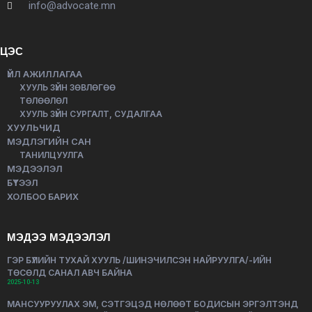
info@advocate.mn
ЦЭС
ҮЙЛ АЖИЛЛАГАА
ХУУЛЬ ЗҮЙН ЗӨВЛӨГӨӨ
ТӨЛӨӨЛӨЛ
ХУУЛЬ ЗҮЙН СУРГАЛТ, СУДАЛГАА
ХУУЛЬЧИД
МЭДЛЭГИЙН САН
ТАНИЛЦУУЛГА
МЭДЭЭЛЭЛ
БҮТЭЭЛ
ХОЛБОО БАРИХ
МЭДЭЭ МЭДЭЭЛЭЛ
ГЭР БҮЛИЙН ТУХАЙ ХУУЛЬ /ШИНЭЧИЛСЭН НАЙРУУЛГА/-ИЙН
ТӨСӨЛД САНАЛ АВЧ БАЙНА
2025-10-13
МАНСУУРУУЛАХ ЭМ, СЭТГЭЦЭД НӨЛӨӨТ БОДИСЫН ЭРГЭЛТЭНД