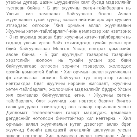
утасны дугаар, цахим шуудангийн хаяг бусад мэдээллийг
тусгасан байна; • Б үлэг жуулчны хөтөч-тайлбарлагч нь
Улсын хил хамгаалах байгууллага болон Аялал
жуулчлалын тухай хуульд заасан нийтийн эрх зүйн хуулийн
этгээдээс олгосон “Хил орчмын аялал жуулчлалын
Жуулчны хөтөч-тайлбарлагч”-ийн үнэмлэхээр хил нэвтэрнэ;
• Э нэ журамд заасан бүлэг жуулчны хөтөч-тайлбарлагч нь
гадаад улсын иргэн байх тохиолдолд тухайн улсын эрх
бүхий байгууллагаас Монгол Улсад нэвтрэх үнэмлэхийг
авсан байна; • Б үлэг жуулчдыг тээвэрлэх тээврийн
хэрэгслийн жолооч нь тухайн улсын эрх бүхий
байгууллагаас олгосон зорчигч тээвэрлэх, жолоодох
эрхийн үнэмлэхтэй байна. • Хил орчмын аялал жуулчлалын
үйл ажиллагааг зохион байгуулах тур оператор хилээр
нэвтрэхдээ бүлэг жуулчны нэрсийн жагсаалт, жуулчны
хөтөч-тайлбарлагч, жолоочийн мэдээллийг бүрдүүлж Улсын
хил хамгаалах байгууллагад өгнө. • Жуулчны хөтөч-
тайлбарлагч, бүлэг жуулчид хил нэвтрэх баримт бичгээ
гээж үрэгдүүлсэн тохиолдолд энэ талаар харьяалах улсын
Дипломат төлөөлөгчийн газарт мэдэгдэж, үнэмлэхээ
үрэгдүүлснийг нотолсон бичигтэйгээр хил нэвтэрнэ. • Хил
орчмын аялал жуулчлалын нутаг дэвсгэрт аялах бүлэг
жуулчид биеийн давхцахгүй өгөгдлийг шалгуулан улсын
хилээр нэвтэрнэ. Хил дамнасан аялал жуулчлал • Арга