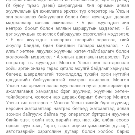
(8 буюу түүнээс дээш) хамрагдана. Хил орчмын аялал
жуулчлалын үйл ажиллагаа эрхлэх тур оператор нь Улсын
хил хамгаалах байгууллага болон бүлэг жуулчдыг дараах
мэдээллээр хангаж ажиллана: • Б үлэг жуулчдын хил
нэвтрэх боомт болон аяллын маршрутын мэдээлэл; • Б
үлэг жуулчдын хоноглох байршуулах хэрэгслийн мэдээлэл;
• Б үлэг жуулчдыг тээвэрлэх тээврийн хэрэгсэл, түүний
аюулгүй байдал, бүрэн байдлын талаарх мэдээлэл; • А
яллыг хөтлөн явуулах жуулчны хөтөч-тайлбарлагч болон
жолоочийн мэдээлэл; • А яллын даатгалын мэдээлэл. Тур
оператор нь жуулчдын Монгол Улсын хил нэвтэрснээс
хойш эргэн хилээр гарах хүртэлх аюулгүй байдлыг хариуцах
бөгөөд шаардлагатай тохиолдолд тухайн орон нутгийн
цагдаагийн байгууллагатай хамтран ажиллана. Монгол
Улсын хил орчмын аялал жуулчлалын нутаг дэвсгэрийн үйл
ажиллагаанд хамрагдах бүлэг жуулчид, жуулчны хөтөч-
тайлбарлагч, жолооч нар дараах баримт бичгээр Монгол
Улсын хил нэвтэрнэ: • Монгол Улсын хилийг бүлэг жуулчид
нэрсийн жагсаалтаар нэвтрэх бөгөөд жагсаалтад аялал
зохион байгуулж байгаа тур операторт бүртгүүлсэн жуулчин
бүрийн эцэг, эхийн нэр, өөрийн нэр, нас, хүйс, албан ёсоор
оршин суух хаяг, “орох, гарах зорчих үнэмлэхийн дугаар”,
автотээврийн хэрэгслийн дугаар болон холбоо барих