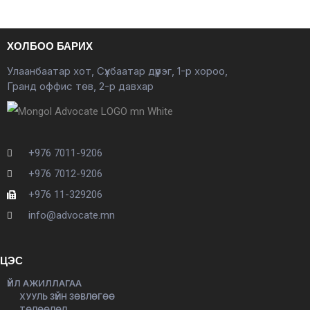
ХОЛБОО БАРИХ
Улаанбаатар хот, Сүхбаатар дүүрэг, 1-р хороо,
Гранд оффис төв, 2-р давхар
+976 7011-9206
+976 7012-9206
+976 11-329206
info@advocate.mn
ЦЭС
ҮЙЛ АЖИЛЛАГАА
ХУУЛЬ ЗҮЙН ЗӨВЛӨГӨӨ
ТӨЛӨӨЛӨЛ