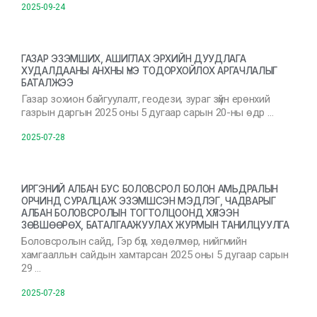
2025-09-24
ГАЗАР ЭЗЭМШИХ, АШИГЛАХ ЭРХИЙН ДУУДЛАГА
ХУДАЛДААНЫ АНХНЫ ҮНЭ ТОДОРХОЙЛОХ АРГАЧЛАЛЫГ
БАТАЛЖЭЭ
Газар зохион байгуулалт, геодези, зураг зүйн ерөнхий
газрын даргын 2025 оны 5 дугаар сарын 20-ны өдр …
2025-07-28
ИРГЭНИЙ АЛБАН БУС БОЛОВСРОЛ БОЛОН АМЬДРАЛЫН
ОРЧИНД СУРАЛЦАЖ ЭЗЭМШСЭН МЭДЛЭГ, ЧАДВАРЫГ
АЛБАН БОЛОВСРОЛЫН ТОГТОЛЦООНД ХҮЛЭЭН
ЗӨВШӨӨРӨХ, БАТАЛГААЖУУЛАХ ЖУРМЫН ТАНИЛЦУУЛГА
Боловсролын сайд, Гэр бүл, хөдөлмөр, нийгмийн
хамгааллын сайдын хамтарсан 2025 оны 5 дугаар сарын
29 …
2025-07-28