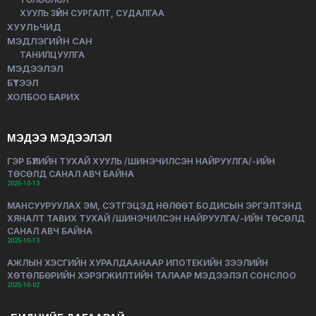
ХУУЛЬ ЗҮЙН СУРГАЛТ, СУДАЛГАА
ХУУЛЬЧИД
МЭДЛЭГИЙН САН
ТАНИЛЦУУЛГА
МЭДЭЭЛЭЛ
БҮТЭЭЛ
ХОЛБОО БАРИХ
МЭДЭЭ МЭДЭЭЛЭЛ
ГЭР БҮЛИЙН ТУХАЙ ХУУЛЬ /ШИНЭЧИЛСЭН НАЙРУУЛГА/-ИЙН
ТӨСӨЛД САНАЛ АВЧ БАЙНА
2025-10-13
МАНСУУРУУЛАХ ЭМ, СЭТГЭЦЭД НӨЛӨӨТ БОДИСЫН ЭРГЭЛТЭНД
ХЯНАЛТ ТАВИХ ТУХАЙ /ШИНЭЧИЛСЭН НАЙРУУЛГА/-ИЙН ТӨСӨЛД
САНАЛ АВЧ БАЙНА
2025-10-13
АЖЛЫН ХЭСГИЙН ХУРАЛДААНААР ИПОТЕКИЙН ЗЭЭЛИЙН
ХӨТӨЛБӨРИЙН ХЭРЭГЖИЛТИЙН ТАЛААР МЭДЭЭЛЭЛ СОНСЛОО
2025-10-02