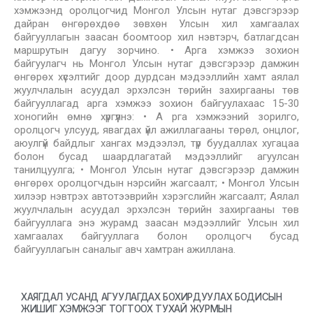
хэмжээнд оролцогчид Монгол Улсын нутаг дэвсгэрээр
дайран өнгөрөхдөө зөвхөн Улсын хил хамгаалах
байгууллагын заасан боомтоор хил нэвтэрч, батлагдсан
маршрутын дагуу зорчино. • Арга хэмжээ зохион
байгуулагч нь Монгол Улсын нутаг дэвсгэрээр дамжин
өнгөрөх хүсэлтийг доор дурдсан мэдээллийн хамт аялал
жуулчлалын асуудал эрхэлсэн төрийн захиргааны төв
байгууллагад арга хэмжээ зохион байгуулахаас 15-30
хоногийн өмнө хүргүүлнэ: • А рга хэмжээний зорилго,
оролцогч улсууд, явагдах үйл ажиллагааны төрөл, онцлог,
аюулгүй байдлыг хангах мэдээлэл, түр буудаллах хугацаа
болон бусад шаардлагатай мэдээллийг агуулсан
танилцуулга; • Монгол Улсын нутаг дэвсгэрээр дамжин
өнгөрөх оролцогчдын нэрсийн жагсаалт; • Монгол Улсын
хилээр нэвтрэх автотээврийн хэрэгслийн жагсаалт; Аялал
жуулчлалын асуудал эрхэлсэн төрийн захиргааны төв
байгууллага энэ журамд заасан мэдээллийг Улсын хил
хамгаалах байгууллага болон оролцогч бусад
байгууллагын саналыг авч хамтран ажиллана.
ХАЯГДАЛ УСАНД АГУУЛАГДАХ БОХИРДУУЛАХ БОДИСЫН
ЖИШИГ ХЭМЖЭЭГ ТОГТООХ ТУХАЙ ЖУРМЫН