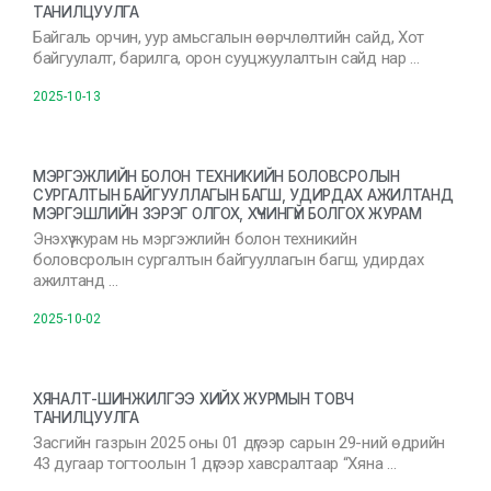
ТАНИЛЦУУЛГА
Байгаль орчин, уур амьсгалын өөрчлөлтийн сайд, Хот
байгуулалт, барилга, орон сууцжуулалтын сайд нар …
2025-10-13
МЭРГЭЖЛИЙН БОЛОН ТЕХНИКИЙН БОЛОВСРОЛЫН
СУРГАЛТЫН БАЙГУУЛЛАГЫН БАГШ, УДИРДАХ АЖИЛТАНД
МЭРГЭШЛИЙН ЗЭРЭГ ОЛГОХ, ХҮЧИНГҮЙ БОЛГОХ ЖУРАМ
Энэхүү журам нь мэргэжлийн болон техникийн
боловсролын сургалтын байгууллагын багш, удирдах
ажилтанд …
2025-10-02
ХЯНАЛТ-ШИНЖИЛГЭЭ ХИЙХ ЖУРМЫН ТОВЧ
ТАНИЛЦУУЛГА
Засгийн газрын 2025 оны 01 дүгээр сарын 29-ний өдрийн
43 дугаар тогтоолын 1 дүгээр хавсралтаар “Хяна …