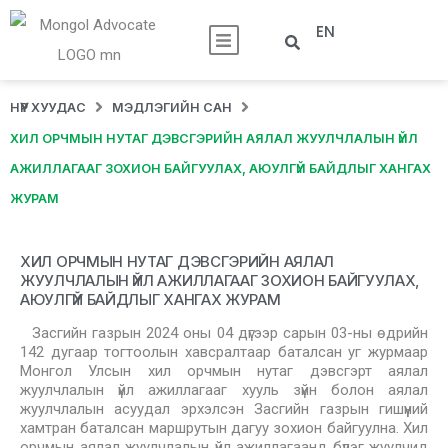
EN
НҮҮР ХУУДАС
МЭДЛЭГИЙН САН
ХИЛ ОРЧМЫН НУТАГ ДЭВСГЭРИЙН АЯЛАЛ ЖУУЛЧЛАЛЫН ҮЙЛ
АЖИЛЛАГААГ ЗОХИОН БАЙГУУЛАХ, АЮУЛГҮЙ БАЙДЛЫГ ХАНГАХ
ЖУРАМ
ХИЛ ОРЧМЫН НУТАГ ДЭВСГЭРИЙН АЯЛАЛ
ЖУУЛЧЛАЛЫН ҮЙЛ АЖИЛЛАГААГ ЗОХИОН БАЙГУУЛАХ,
АЮУЛГҮЙ БАЙДЛЫГ ХАНГАХ ЖУРАМ
Засгийн газрын 2024 оны 04 дүгээр сарын 03-ны өдрийн
142 дугаар тогтоолын хавсралтаар баталсан уг журмаар
Монгол Улсын хил орчмын нутаг дэвсгэрт аялал
жуулчлалын үйл ажиллагааг хууль зүйн болон аялал
жуулчлалын асуудал эрхэлсэн Засгийн газрын гишүүний
хамтран баталсан маршрутын дагуу зохион байгуулна. Хил
орчмын аялал жуулчлалын үйл ажиллагаанд бүлэг жуулчид