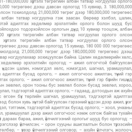
01-180,000,000 хүртэлх төгрөгийн албан татвар ногдуулах орлого
,000 төгрөгөөс дээш давсан орлогод 15 хувиар, 3. 180,000,000
лсон тохиолдолд 21,000,000 төгрөг дээр 180,000,000 төгрөгөөс
лбан татвар ногдуулна гэж заасан. Өөрөөр хэлбэл, цалин,
эртэй адилтгах хөдөлмөр эрхлэлтийн орлого болон шууд бус
ойлохдоо тодорхойлсон орлогын дүнд 10 хувиар тооцож, албан
00 хүртэлх төгрөгийн албан татвар ногдуулах орлого олсон
00 хүртэлх төгрөгийн албан татвар ногдуулах орлого олсон
өгрөгөөс дээш давсан орлогод 15 хувиар, 180 000 000 төгрөгөөс
иолдолд 21,000,000 төгрөг дээр 180,000,000 төгрөгөөс дээш
вар ногдуулахаар зохицуулсан байна. Цалин хөдөлмөрийн хөлс,
 хөдөлмөр эрхлэлтийн орлогод: – ажил олгогчтой байгуулсан
үндсэн цалин, нэмэгдэл хөлс, нэмэгдэл, шагнал, урамшуулал,
 адилтгах бусад орлого; – ажил олгогчоос ажилтан, түүний гэр
тгах орлого; – ажил олгогчоос ажилтан, түүний гэр бүлийн гишүүнд
ын зөвлөл, орон тооны бус зөвлөл болон бусад зөвлөл, хороо,
уулал, тэдгээртэй адилтгах орлого; – гадаад, дотоодын аж ахуйн
с өгсөн бүх төрлийн шагнал, урамшуулал, тэдгээртэй адилтгах
эд болон хувь хүнтэй байгуулсан гэрээний үндсэн дээр ажил, үүрэг
дэл, тэтгэмж, тэдгээртэй адилтгах бусад орлого; – хоол, унааны
ал, урамшуулал дээр ажил олгогчоос нэмж олгож байгаа тухайн
үй дараах бараа, ажил, үйлчилгээний орлогыг шууд бус орлогод: –
 хэрэгслээр үйлчилсэн; – орон сууцны ашиглалтын болон түрээсийн
лбөр; – үзвэр үйлчилгээний олговор; – ахуйн үйлчлэгч, жолооч,