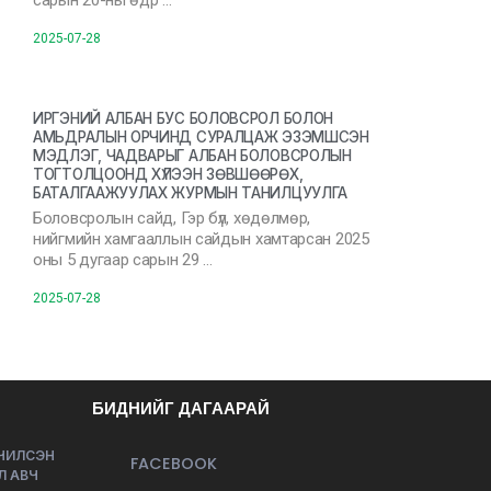
сарын 20-ны өдр …
2025-07-28
ИРГЭНИЙ АЛБАН БУС БОЛОВСРОЛ БОЛОН
АМЬДРАЛЫН ОРЧИНД СУРАЛЦАЖ ЭЗЭМШСЭН
МЭДЛЭГ, ЧАДВАРЫГ АЛБАН БОЛОВСРОЛЫН
ТОГТОЛЦООНД ХҮЛЭЭН ЗӨВШӨӨРӨХ,
БАТАЛГААЖУУЛАХ ЖУРМЫН ТАНИЛЦУУЛГА
Боловсролын сайд, Гэр бүл, хөдөлмөр,
нийгмийн хамгааллын сайдын хамтарсан 2025
оны 5 дугаар сарын 29 …
2025-07-28
БИДНИЙГ ДАГААРАЙ
ЭЧИЛСЭН
FACEBOOK
Л АВЧ