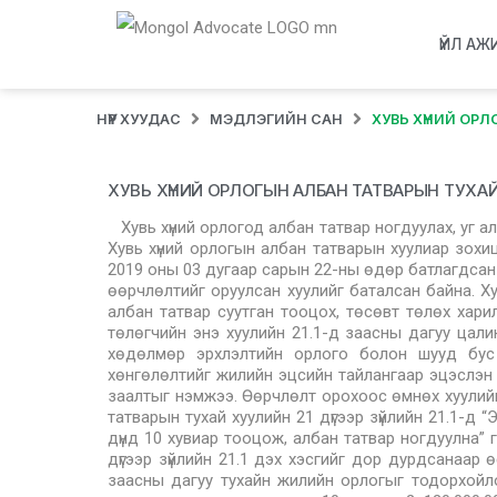
ҮЙЛ АЖ
НҮҮР ХУУДАС
МЭДЛЭГИЙН САН
ХУВЬ ХҮНИЙ ОР
ХУВЬ ХҮНИЙ ОРЛОГЫН АЛБАН ТАТВАРЫН ТУХА
Хувь хүний орлогод албан татвар ногдуулах, уг 
Хувь хүний орлогын албан татварын хуулиар зохи
2019 оны 03 дугаар сарын 22-ны өдөр батлагдсан 
өөрчлөлтийг оруулсан хуулийг баталсан байна. Ху
албан татвар суутган тооцох, төсөвт төлөх харил
төлөгчийн энэ хуулийн 21.1-д заасны дагуу цали
хөдөлмөр эрхлэлтийн орлого болон шууд бус 
хөнгөлөлтийг жилийн эцсийн тайлангаар эцэслэн 
заалтыг нэмжээ. Өөрчлөлт орохоос өмнөх хуулийн
татварын тухай хуулийн 21 дүгээр зүйлийн 21.1-д 
дүнд 10 хувиар тооцож, албан татвар ногдуулна” 
дүгээр зүйлийн 21.1 дэх хэсгийг дор дурдсанаар ө
заасны дагуу тухайн жилийн орлогыг тодорхойлох