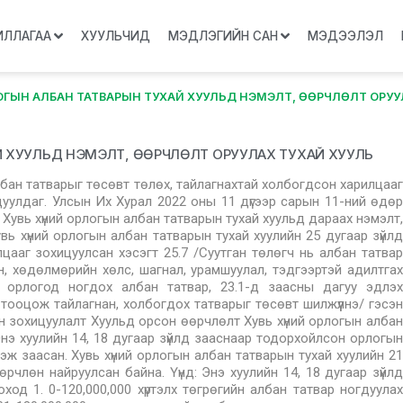
ИЛЛАГАА
ХУУЛЬЧИД
МЭДЛЭГИЙН САН
МЭДЭЭЛЭЛ
ЛОГЫН АЛБАН ТАТВАРЫН ТУХАЙ ХУУЛЬД НЭМЭЛТ, ӨӨРЧЛӨЛТ ОРУУ
Й ХУУЛЬД НЭМЭЛТ, ӨӨРЧЛӨЛТ ОРУУЛАХ ТУХАЙ ХУУЛЬ
албан татварыг төсөвт төлөх, тайлагнахтай холбогдсон харилцааг
цуулдаг. Улсын Их Хурал 2022 оны 11 дүгээр сарын 11-ний өдөр
Хувь хүний орлогын албан татварын тухай хуульд дараах нэмэлт,
вь хүний орлогын албан татварын тухай хуулийн 25 дугаар зүйлд
цааг зохицуулсан хэсэгт 25.7 /Суутган төлөгч нь албан татвар
н, хөдөлмөрийн хөлс, шагнал, урамшуулал, тэдгээртэй адилтгах
орлогод ногдох албан татвар, 23.1-д заасны дагуу эдлэх
тооцож тайлагнан, холбогдох татварыг төсөвт шилжүүлнэ/ гэсэн
 зохицуулалт Хуульд орсон өөрчлөлт Хувь хүний орлогын албан
“Энэ хуулийн 14, 18 дугаар зүйлд зааснаар тодорхойлсон орлогын
гэж заасан. Хувь хүний орлогын албан татварын тухай хуулийн 21
өрчлөн найруулсан байна. Үүнд: Энэ хуулийн 14, 18 дугаар зүйлд
од 1. 0-120,000,000 хүртэлх төгрөгийн албан татвар ногдуулах