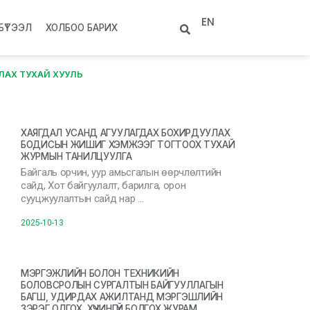
EN
БҮТЭЭЛ
ХОЛБОО БАРИХ
ЛАХ ТУХАЙ ХУУЛЬ
ХАЯГДАЛ УСАНД АГУУЛАГДАХ БОХИРДУУЛАХ
БОДИСЫН ЖИШИГ ХЭМЖЭЭГ ТОГТООХ ТУХАЙ
ЖУРМЫН ТАНИЛЦУУЛГА
Байгаль орчин, уур амьсгалын өөрчлөлтийн
сайд, Хот байгуулалт, барилга, орон
сууцжуулалтын сайд нар …
2025-10-13
МЭРГЭЖЛИЙН БОЛОН ТЕХНИКИЙН
БОЛОВСРОЛЫН СУРГАЛТЫН БАЙГУУЛЛАГЫН
БАГШ, УДИРДАХ АЖИЛТАНД МЭРГЭШЛИЙН
ЗЭРЭГ ОЛГОХ, ХҮЧИНГҮЙ БОЛГОХ ЖУРАМ