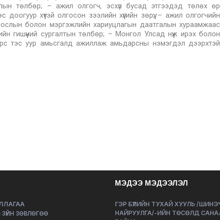
рдлын төлбөр; – ажил олгогч, эсхүл бусад этгээдэд төлөх өр
 доогуур хүүтэй олгосон зээлийн хүүгийн зөрүү; – ажил олгогчийн
йн ослын болон мэргэжлийн хариуцлагын даатгалын хураамжаас
йн гишүүний сургалтын төлбөр; – Монгол Улсад нүүж ирэх болон
эрс тэс уур амьсгалд ажиллаж амьдарсны нэмэгдэл дээрхтэй
МЭДЭЭ МЭДЭЭЛЭЛ
ЛЛАГАА
ГЭР БҮЛИЙН ТУХАЙ ХУУЛЬ /ШИН
НАЙРУУЛГА/-ИЙН ТӨСӨЛД САНА
 ЗҮЙН ЗӨВЛӨГӨӨ