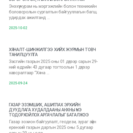
Энэхүү журам нь мэргэжлийн болон техникийн
боловсролын сургалтын байгууллагын багш,
удирдах ажилтанд …
2025-10-02
ХЯНАЛТ-ШИНЖИЛГЭЭ ХИЙХ ЖУРМЫН ТОВЧ
ТАНИЛЦУУЛГА
Засгийн газрын 2025 оны 01 дүгээр сарын 29-
ний өдрийн 43 дугаар тогтоолын 1 дүгээр
хавсралтаар “Хяна …
2025-09-24
ГАЗАР ЭЗЭМШИХ, АШИГЛАХ ЭРХИЙН
ДУУДЛАГА ХУДАЛДААНЫ АНХНЫ ҮНЭ
ТОДОРХОЙЛОХ АРГАЧЛАЛЫГ БАТАЛЖЭЭ
Газар зохион байгуулалт, геодези, зураг зүйн
ерөнхий газрын даргын 2025 оны 5 дугаар