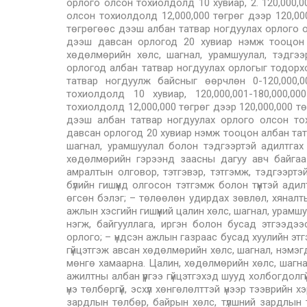
орлого олсон тохиолдолд 10 хувиар, 2. 120,000,0
олсон тохиолдолд 12,000,000 төгрөг дээр 120,000
төгрөгөөс дээш албан татвар ногдуулах орлого о
дээш давсан орлогод 20 хувиар нэмж тооцон а
хөдөлмөрийн хөлс, шагнал, урамшуулал, тэдгэ
орлогод албан татвар ногдуулах орлогыг тодорх
татвар ногдуулж байсныг өөрчлөн 0-120,000,0
тохиолдолд 10 хувиар, 120,000,001-180,000,0
тохиолдолд 12,000,000 төгрөг дээр 120,000,000 т
дээш албан татвар ногдуулах орлого олсон тох
давсан орлогод 20 хувиар нэмж тооцон албан тат
шагнал, урамшуулал болон тэдгээртэй адилтгах
хөдөлмөрийн гэрээнд заасны дагуу авч байгаа 
амралтын олговор, тэтгэвэр, тэтгэмж, тэдгээртэй
бүлийн гишүүнд олгосон тэтгэмж болон түүнтэй адил
өгсөн бэлэг; – төлөөлөн удирдах зөвлөл, хяналт
ажлын хэсгийн гишүүний цалин хөлс, шагнал, урамш
нэгж, байгууллага, иргэн болон бусад этгээдээ
орлого; – үндсэн ажлын газраас бусад хуулийн этгэ
гүйцэтгэж авсан хөдөлмөрийн хөлс, шагнал, нэмэг
мөнгө хамаарна. Цалин, хөдөлмөрийн хөлс, шагн
ажилтны албан үүргээ гүйцэтгэхэд шууд холбогдолг
үнэ төлбөргүй, эсхүл хөнгөлөлттэй үнээр тээврийн
зардлын төлбөр, байрын хөлс, түлшний зардлын тө