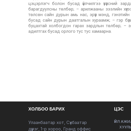
цэцэрлэгч болон бусад үйлчилгээ үзүүлсний за
барагдуулсны төлбөр; – арилжааны зээлийн хүүгээс
төлсөн сайн дурын амь нас, эрүүл мэнд, гэнэти
бусад сайн дурын даатгалын хураамж; – гэр бүли
буцахтай холбогдон гарах зардлын төлбөр; – 
адилтгах бусад орлого тус тус хамаарна.
ХОЛБОО БАРИХ
ЦЭС
ҮЙЛ АЖИ
Улаанбаатар хот, Сүхбаатар
ХУУЛЬ
дүүрэг, 1-р хороо, Гранд оффис