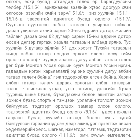
олгогч, эсхүл бусад этгээдэд төлөх өр барагдуулсны
төлбөр /15.1.5/; · арилжааны зээлийн хүүгээс доогуур хүүтэй
олгосон зээлийн хүүгийн зөрүү /15.1.6/; · энэ хуулийн 15.1.1–
15.1.6-д заасантай адилтгах бусад орлого /15.1.7/.
Суутгагч суутгасан албан татварын улирлын тайланг
дараа улирлын эхний сарын 20-ны өдрийн дотор, жилийн
тайланг дараа оны 02 дугаар сарын 15-ны өдрийн дотор
өссөн дүнгээр гаргаж, харьяа татварын албанд ирүүлнэ. Тус
хуулийн 5 дугаар зүйлийн 5.1 дэх хэсэгт “Тухайн татварын
жилд албан татвар ногдох орлого олсон, эсхүл тийм
орлого олоогүй ч хуульд заасны дагуу албан татвар төлөх
үүрэг бүхий Монгол Улсад оршин суугч Монгол Улсын иргэн,
гадаадын иргэн, харьяалалгүй хүн энэ хуулийн дагуу албан
татвар төлөгч байна.” гэж тодорхойлж өгсөн байна. Харин
албан татвар төлөгч дараах орлогын албан татварыг
төлнө: · шинжлэх ухаан, утга зохиол, урлагийн бүтээл
туурвих, шинэ бүтээл, бүтээгдэхүүний болон ашигтай загвар
зохион бүтээх, спортын тэмцээн, урлагийн тоглолт зохион
байгуулах, тэдгээрт оролцох замаар олсон орлого,
тэдгээртэй адилтгах бусад орлого /8.1.6/; · үндсэн ажлын
газраас бусад хуулийн этгээд болон хувь хүнтэй
байгуулсан гэрээний үндсэн дээр ажил, үүрэг гүйцэтгэж авсан
хөдөлмөрийн хөлс, шагнал, нэмэгдэл, тэтгэмж, тэдгээртэй
адилтгах бусад орлого /11.1.6/; · эмч, хуульч, өмгөөлөгч,