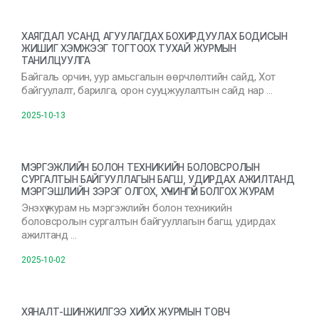
ХАЯГДАЛ УСАНД АГУУЛАГДАХ БОХИРДУУЛАХ БОДИСЫН
ЖИШИГ ХЭМЖЭЭГ ТОГТООХ ТУХАЙ ЖУРМЫН
ТАНИЛЦУУЛГА
Байгаль орчин, уур амьсгалын өөрчлөлтийн сайд, Хот
байгуулалт, барилга, орон сууцжуулалтын сайд нар …
2025-10-13
МЭРГЭЖЛИЙН БОЛОН ТЕХНИКИЙН БОЛОВСРОЛЫН
СУРГАЛТЫН БАЙГУУЛЛАГЫН БАГШ, УДИРДАХ АЖИЛТАНД
МЭРГЭШЛИЙН ЗЭРЭГ ОЛГОХ, ХҮЧИНГҮЙ БОЛГОХ ЖУРАМ
Энэхүү журам нь мэргэжлийн болон техникийн
боловсролын сургалтын байгууллагын багш, удирдах
ажилтанд …
2025-10-02
ХЯНАЛТ-ШИНЖИЛГЭЭ ХИЙХ ЖУРМЫН ТОВЧ