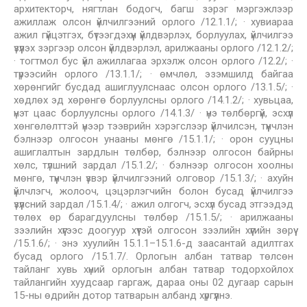
архитекторч, нягтлан бодогч, багш зэрэг мэргэжлээр
ажиллаж олсон үйлчилгээний орлого /12.1.1/; · хувиараа
ажил гүйцэтгэх, бүтээгдэхүүн үйлдвэрлэх, борлуулах, үйлчилгээ
үзүүлэх зэргээр олсон үйлдвэрлэл, арилжааны орлого /12.1.2/;
· тогтмол бус үйл ажиллагаа эрхэлж олсон орлого /12.2/; ·
түрээсийн орлого /13.1.1/; · өмчлөл, эзэмшилд байгаа
хөрөнгийг бусдад ашиглуулснаас олсон орлого /13.1.5/; ·
хөдлөх эд хөрөнгө борлуулсны орлого /14.1.2/; · хувьцаа,
үнэт цаас борлуулсны орлого /14.1.3/ · үнэ төлбөргүй, эсхүл
хөнгөлөлттэй үнээр тээврийн хэрэгслээр үйлчилсэн, түүнчлэн
бэлнээр олгосон унааны мөнгө /15.1.1/; · орон сууцны
ашиглалтын зардлын төлбөр, бэлнээр олгосон байрны
хөлс, түлшний зардал /15.1.2/; · бэлнээр олгосон хоолны
мөнгө, түүнчлэн үзвэр үйлчилгээний олговор /15.1.3/; · ахуйн
үйлчлэгч, жолооч, цэцэрлэгчийн болон бусад үйлчилгээ
үзүүлсний зардал /15.1.4/; · ажил олгогч, эсхүл бусад этгээдэд
төлөх өр барагдуулсны төлбөр /15.1.5/; · арилжааны
зээлийн хүүгээс доогуур хүүтэй олгосон зээлийн хүүгийн зөрүү
/15.1.6/; · энэ хуулийн 15.1.1–15.1.6-д заасантай адилтгах
бусад орлого /15.1.7/. Орлогын албан татвар төлсөн
тайланг хувь хүний орлогын албан татвар тодорхойлох
тайлангийн хуудсаар гаргаж, дараа оны 02 дугаар сарын
15-ны өдрийн дотор татварын албанд хүргүүлнэ.