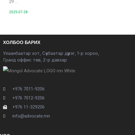
29 …
2025-07-28
ХОЛБОО БАРИХ
Улаанбаатар хот, Сүхбаатар дүүрэг, 1-р хороо,
Гранд оффис төв, 2-р давхар
+976 7011-9206
+976 7012-9206
+976 11-329206
info@advocate.mn