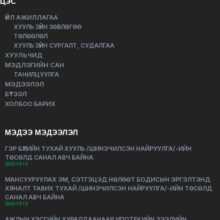
ЦЭС
ҮЙЛ АЖИЛЛАГАА
ХУУЛЬ ЗҮЙН ЗӨВЛӨГӨӨ
ТӨЛӨӨЛӨЛ
ХУУЛЬ ЗҮЙН СУРГАЛТ, СУДАЛГАА
ХУУЛЬЧИД
МЭДЛЭГИЙН САН
ТАНИЛЦУУЛГА
МЭДЭЭЛЭЛ
БҮТЭЭЛ
ХОЛБОО БАРИХ
МЭДЭЭ МЭДЭЭЛЭЛ
ГЭР БҮЛИЙН ТУХАЙ ХУУЛЬ /ШИНЭЧИЛСЭН НАЙРУУЛГА/-ИЙН
ТӨСӨЛД САНАЛ АВЧ БАЙНА
2025-10-13
МАНСУУРУУЛАХ ЭМ, СЭТГЭЦЭД НӨЛӨӨТ БОДИСЫН ЭРГЭЛТЭНД
ХЯНАЛТ ТАВИХ ТУХАЙ /ШИНЭЧИЛСЭН НАЙРУУЛГА/-ИЙН ТӨСӨЛД
САНАЛ АВЧ БАЙНА
2025-10-13
АЖЛЫН ХЭСГИЙН ХУРАЛДААНААР ИПОТЕКИЙН ЗЭЭЛИЙН