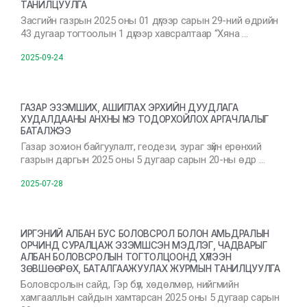
ТАНИЛЦУУЛГА
Засгийн газрын 2025 оны 01 дүгээр сарын 29-ний өдрийн
43 дугаар тогтоолын 1 дүгээр хавсралтаар “Хяна …
2025-09-24
ГАЗАР ЭЗЭМШИХ, АШИГЛАХ ЭРХИЙН ДУУДЛАГА
ХУДАЛДААНЫ АНХНЫ ҮНЭ ТОДОРХОЙЛОХ АРГАЧЛАЛЫГ
БАТАЛЖЭЭ
Газар зохион байгуулалт, геодези, зураг зүйн ерөнхий
газрын даргын 2025 оны 5 дугаар сарын 20-ны өдр …
2025-07-28
ИРГЭНИЙ АЛБАН БУС БОЛОВСРОЛ БОЛОН АМЬДРАЛЫН
ОРЧИНД СУРАЛЦАЖ ЭЗЭМШСЭН МЭДЛЭГ, ЧАДВАРЫГ
АЛБАН БОЛОВСРОЛЫН ТОГТОЛЦООНД ХҮЛЭЭН
ЗӨВШӨӨРӨХ, БАТАЛГААЖУУЛАХ ЖУРМЫН ТАНИЛЦУУЛГА
Боловсролын сайд, Гэр бүл, хөдөлмөр, нийгмийн
хамгааллын сайдын хамтарсан 2025 оны 5 дугаар сарын