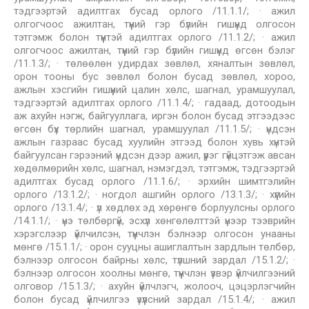
тэдгээртэй адилтгах бусад орлого /11.1.1/; · ажил
олгогчоос ажилтан, түүний гэр бүлийн гишүүнд олгосон
тэтгэмж болон түүнтэй адилтгах орлого /11.1.2/; · ажил
олгогчоос ажилтан, түүний гэр бүлийн гишүүнд өгсөн бэлэг
/11.1.3/; · төлөөлөн удирдах зөвлөл, хяналтын зөвлөл,
орон тооны бус зөвлөл болон бусад зөвлөл, хороо,
ажлын хэсгийн гишүүний цалин хөлс, шагнал, урамшуулал,
тэдгээртэй адилтгах орлого /11.1.4/; · гадаад, дотоодын
аж ахуйн нэгж, байгууллага, иргэн болон бусад этгээдээс
өгсөн бүх төрлийн шагнал, урамшуулал /11.1.5/; · үндсэн
ажлын газраас бусад хуулийн этгээд болон хувь хүнтэй
байгуулсан гэрээний үндсэн дээр ажил, үүрэг гүйцэтгэж авсан
хөдөлмөрийн хөлс, шагнал, нэмэгдэл, тэтгэмж, тэдгээртэй
адилтгах бусад орлого /11.1.6/; · эрхийн шимтгэлийн
орлого /13.1.2/; · ногдол ашгийн орлого /13.1.3/; · хүүгийн
орлого /13.1.4/; · үл хөдлөх эд хөрөнгө борлуулсны орлого
/14.1.1/; · үнэ төлбөргүй, эсхүл хөнгөлөлттэй үнээр тээврийн
хэрэгслээр үйлчилсэн, түүнчлэн бэлнээр олгосон унааны
мөнгө /15.1.1/; · орон сууцны ашиглалтын зардлын төлбөр,
бэлнээр олгосон байрны хөлс, түлшний зардал /15.1.2/; ·
бэлнээр олгосон хоолны мөнгө, түүнчлэн үзвэр үйлчилгээний
олговор /15.1.3/; · ахуйн үйлчлэгч, жолооч, цэцэрлэгчийн
болон бусад үйлчилгээ үзүүлсний зардал /15.1.4/; · ажил