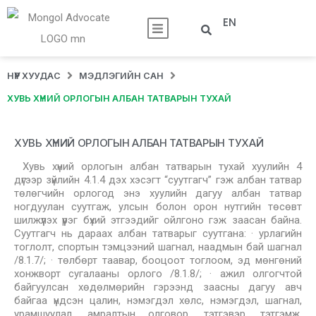
EN
НҮҮР ХУУДАС
МЭДЛЭГИЙН САН
ХУВЬ ХҮНИЙ ОРЛОГЫН АЛБАН ТАТВАРЫН ТУХАЙ
ХУВЬ ХҮНИЙ ОРЛОГЫН АЛБАН ТАТВАРЫН ТУХАЙ
Хувь хүний орлогын албан татварын тухай хуулийн 4
дүгээр зүйлийн 4.1.4 дэх хэсэгт “суутгагч” гэж албан татвар
төлөгчийн орлогод энэ хуулийн дагуу албан татвар
ногдуулан суутгаж, улсын болон орон нутгийн төсөвт
шилжүүлэх үүрэг бүхий этгээдийг ойлгоно гэж заасан байна.
Суутгагч нь дараах албан татварыг суутгана: · урлагийн
тоглолт, спортын тэмцээний шагнал, наадмын бай шагнал
/8.1.7/; · төлбөрт таавар, бооцоот тоглоом, эд мөнгөний
хонжворт сугалааны орлого /8.1.8/; · ажил олгогчтой
байгуулсан хөдөлмөрийн гэрээнд заасны дагуу авч
байгаа үндсэн цалин, нэмэгдэл хөлс, нэмэгдэл, шагнал,
урамшуулал, амралтын олговор, тэтгэвэр, тэтгэмж,