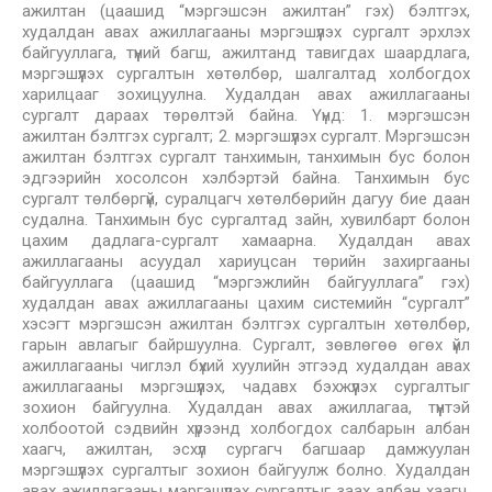
ажилтан (цаашид “мэргэшсэн ажилтан” гэх) бэлтгэх,
худалдан авах ажиллагааны мэргэшүүлэх сургалт эрхлэх
байгууллага, түүний багш, ажилтанд тавигдах шаардлага,
мэргэшүүлэх сургалтын хөтөлбөр, шалгалтад холбогдох
харилцааг зохицуулна. Худалдан авах ажиллагааны
сургалт дараах төрөлтэй байна. Үүнд: 1. мэргэшсэн
ажилтан бэлтгэх сургалт; 2. мэргэшүүлэх сургалт. Мэргэшсэн
ажилтан бэлтгэх сургалт танхимын, танхимын бус болон
эдгээрийн хосолсон хэлбэртэй байна. Танхимын бус
сургалт төлбөргүй, суралцагч хөтөлбөрийн дагуу бие даан
судална. Танхимын бус сургалтад зайн, хувилбарт болон
цахим дадлага-сургалт хамаарна. Худалдан авах
ажиллагааны асуудал хариуцсан төрийн захиргааны
байгууллага (цаашид “мэргэжлийн байгууллага” гэх)
худалдан авах ажиллагааны цахим системийн “сургалт”
хэсэгт мэргэшсэн ажилтан бэлтгэх сургалтын хөтөлбөр,
гарын авлагыг байршуулна. Сургалт, зөвлөгөө өгөх үйл
ажиллагааны чиглэл бүхий хуулийн этгээд худалдан авах
ажиллагааны мэргэшүүлэх, чадавх бэхжүүлэх сургалтыг
зохион байгуулна. Худалдан авах ажиллагаа, түүнтэй
холбоотой сэдвийн хүрээнд холбогдох салбарын албан
хаагч, ажилтан, эсхүл сургагч багшаар дамжуулан
мэргэшүүлэх сургалтыг зохион байгуулж болно. Худалдан
авах ажиллагааны мэргэшүүлэх сургалтыг заах албан хаагч,