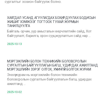
сургалтыг зохион байгуулж болно.
ХАЯГДАЛ УСАНД АГУУЛАГДАХ БОХИРДУУЛАХ БОДИСЫН
ЖИШИГ ХЭМЖЭЭГ ТОГТООХ ТУХАЙ ЖУРМЫН
ТАНИЛЦУУЛГА
Байгаль орчин, уур амьсгалын өөрчлөлтийн сайд, Хот
байгуулалт, барилга, орон сууцжуулалтын сайд нар …
2025-10-13
МЭРГЭЖЛИЙН БОЛОН ТЕХНИКИЙН БОЛОВСРОЛЫН
СУРГАЛТЫН БАЙГУУЛЛАГЫН БАГШ, УДИРДАХ АЖИЛТАНД
МЭРГЭШЛИЙН ЗЭРЭГ ОЛГОХ, ХҮЧИНГҮЙ БОЛГОХ ЖУРАМ
Энэхүү журам нь мэргэжлийн болон техникийн
боловсролын сургалтын байгууллагын багш, удирдах
ажилтанд …
2025-10-02