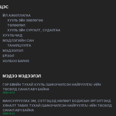
ЦЭС
ҮЙЛ АЖИЛЛАГАА
ХУУЛЬ ЗҮЙН ЗӨВЛӨГӨӨ
ТӨЛӨӨЛӨЛ
ХУУЛЬ ЗҮЙН СУРГАЛТ, СУДАЛГАА
ХУУЛЬЧИД
МЭДЛЭГИЙН САН
ТАНИЛЦУУЛГА
МЭДЭЭЛЭЛ
БҮТЭЭЛ
ХОЛБОО БАРИХ
МЭДЭЭ МЭДЭЭЛЭЛ
ГЭР БҮЛИЙН ТУХАЙ ХУУЛЬ /ШИНЭЧИЛСЭН НАЙРУУЛГА/-ИЙН
ТӨСӨЛД САНАЛ АВЧ БАЙНА
2025-10-13
МАНСУУРУУЛАХ ЭМ, СЭТГЭЦЭД НӨЛӨӨТ БОДИСЫН ЭРГЭЛТЭНД
ХЯНАЛТ ТАВИХ ТУХАЙ /ШИНЭЧИЛСЭН НАЙРУУЛГА/-ИЙН ТӨСӨЛД
САНАЛ АВЧ БАЙНА
2025-10-13