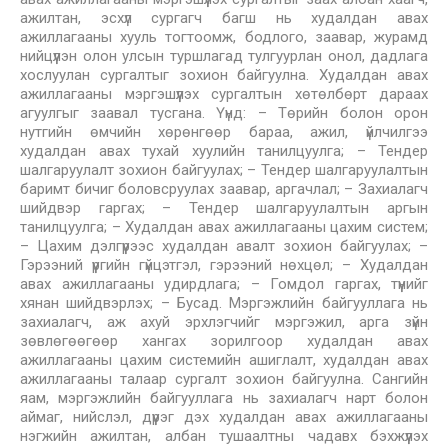
ажилтан, эсхүл сургагч багш нь худалдан авах
ажиллагааны хууль тогтоомж, бодлого, заавар, журамд
нийцүүлэн олон улсын туршлагад тулгуурлан онол, дадлага
хослуулан сургалтыг зохион байгуулна. Худалдан авах
ажиллагааны мэргэшүүлэх сургалтын хөтөлбөрт дараах
агуулгыг заавал тусгана. Үүнд: – Төрийн болон орон
нутгийн өмчийн хөрөнгөөр бараа, ажил, үйлчилгээ
худалдан авах тухай хуулийн танилцуулга; – Тендер
шалгаруулалт зохион байгуулах; – Тендер шалгаруулалтын
баримт бичиг боловсруулах заавар, аргачлал; – Захиалагч
шийдвэр гаргах; – Тендер шалгаруулалтын аргын
танилцуулга; – Худалдан авах ажиллагааны цахим систем;
– Цахим дэлгүүрээс худалдан авалт зохион байгуулах; –
Гэрээний үүргийн гүйцэтгэл, гэрээний нөхцөл; – Худалдан
авах ажиллагааны удирдлага; – Гомдол гаргах, түүнийг
хянан шийдвэрлэх; – Бусад. Мэргэжлийн байгууллага нь
захиалагч, аж ахуй эрхлэгчийг мэргэжил, арга зүйн
зөвлөгөөгөөр хангах зорилгоор худалдан авах
ажиллагааны цахим системийн ашиглалт, худалдан авах
ажиллагааны талаар сургалт зохион байгуулна. Сангийн
яам, мэргэжлийн байгууллага нь захиалагч нарт болон
аймаг, нийслэл, дүүрэг дэх худалдан авах ажиллагааны
нэгжийн ажилтан, албан тушаалтны чадавх бэхжүүлэх