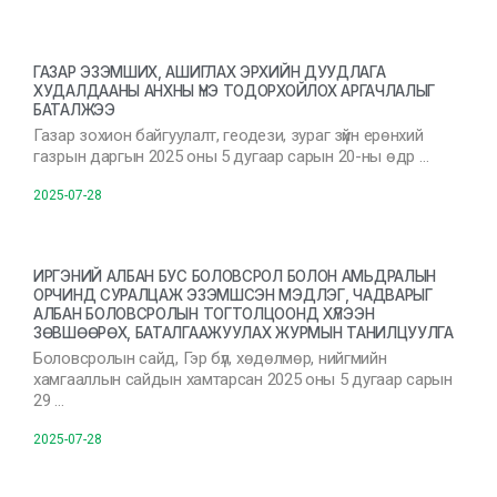
ГАЗАР ЭЗЭМШИХ, АШИГЛАХ ЭРХИЙН ДУУДЛАГА
ХУДАЛДААНЫ АНХНЫ ҮНЭ ТОДОРХОЙЛОХ АРГАЧЛАЛЫГ
БАТАЛЖЭЭ
Газар зохион байгуулалт, геодези, зураг зүйн ерөнхий
газрын даргын 2025 оны 5 дугаар сарын 20-ны өдр …
2025-07-28
ИРГЭНИЙ АЛБАН БУС БОЛОВСРОЛ БОЛОН АМЬДРАЛЫН
ОРЧИНД СУРАЛЦАЖ ЭЗЭМШСЭН МЭДЛЭГ, ЧАДВАРЫГ
АЛБАН БОЛОВСРОЛЫН ТОГТОЛЦООНД ХҮЛЭЭН
ЗӨВШӨӨРӨХ, БАТАЛГААЖУУЛАХ ЖУРМЫН ТАНИЛЦУУЛГА
Боловсролын сайд, Гэр бүл, хөдөлмөр, нийгмийн
хамгааллын сайдын хамтарсан 2025 оны 5 дугаар сарын
29 …
2025-07-28