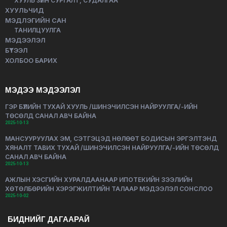
ХУУЛЬ ЗҮЙН СУРГАЛТ, СУДАЛГАА
ХУУЛЬЧИД
МЭДЛЭГИЙН САН
ТАНИЛЦУУЛГА
МЭДЭЭЛЭЛ
БҮТЭЭЛ
ХОЛБОО БАРИХ
МЭДЭЭ МЭДЭЭЛЭЛ
ГЭР БҮЛИЙН ТУХАЙ ХУУЛЬ /ШИНЭЧИЛСЭН НАЙРУУЛГА/-ИЙН
ТӨСӨЛД САНАЛ АВЧ БАЙНА
2025-10-13
МАНСУУРУУЛАХ ЭМ, СЭТГЭЦЭД НӨЛӨӨТ БОДИСЫН ЭРГЭЛТЭНД
ХЯНАЛТ ТАВИХ ТУХАЙ /ШИНЭЧИЛСЭН НАЙРУУЛГА/-ИЙН ТӨСӨЛД
САНАЛ АВЧ БАЙНА
2025-10-13
АЖЛЫН ХЭСГИЙН ХУРАЛДААНААР ИПОТЕКИЙН ЗЭЭЛИЙН
ХӨТӨЛБӨРИЙН ХЭРЭГЖИЛТИЙН ТАЛААР МЭДЭЭЛЭЛ СОНСЛОО
2025-10-02
БИДНИЙГ ДАГААРАЙ