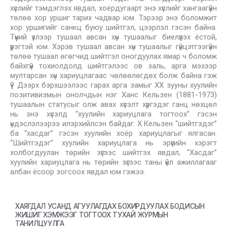
хүслийг тэмдэглэх явдал, хоёрдугаарт энэ хүслийг хангаагүйн
төлөө хор уршиг тарих чадвар юм. Тэрээр энэ боломжит
хор уршигийг санкц буюу шийтгэл, цээрлэл гэсэн байна.
Түүний үзлээр тушаал авсан хүн тушаалыг биелүүлэх ёстой,
үүрэгтэй юм. Хэрэв тушаал авсан хүн тушаалыг гүйцэтгээгүйн
төлөө тушаал өгөгчид шийтгэл оногдуулах ямар ч боломж
байхгүй тохиолдолд шийтгэлээс ов заль, арга мэхээр
мултарсан хүн хариуцлагаас чөлөөлөгдөх болж байна гэж
үү? Дээрх бэрхшээлээс гарах арга замыг XX зууны хуулийн
позитивизмын онолчдын нэг Ханс Кельзен (1881-1973)
тушаалын статусыг олж авах хүсэлт хүргэдэг ганц нөхцөл
нь энэ хүсэлд “хуулийн хариуцлага тогтоох” гэсэн
үндэслэлээрээ илэрхийлсэн байдаг. Х.Кельзен “шийтгэдэг”
ба “хасдаг” гэсэн хуулийн хоёр хариуцлагыг ялгасан.
“Шийтгэдэг” хуулийн хариуцлага нь эрүүгийн хэрэгт
холбогдуулан төрийн зүгээс шийтгэх явдал, “Хасдаг”
хуулийн хариуцлага нь төрийн зүгээс таны үйл ажиллагааг
албан ёсоор зогсоох явдал юм гэжээ.
ХАЯГДАЛ УСАНД АГУУЛАГДАХ БОХИРДУУЛАХ БОДИСЫН
ЖИШИГ ХЭМЖЭЭГ ТОГТООХ ТУХАЙ ЖУРМЫН
ТАНИЛЦУУЛГА