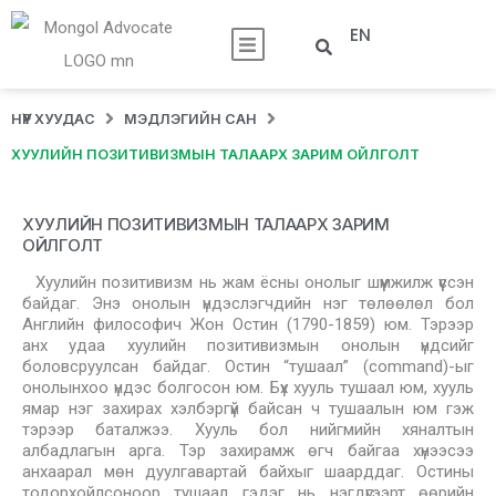
EN
НҮҮР ХУУДАС
МЭДЛЭГИЙН САН
ХУУЛИЙН ПОЗИТИВИЗМЫН ТАЛААРХ ЗАРИМ ОЙЛГОЛТ
ХУУЛИЙН ПОЗИТИВИЗМЫН ТАЛААРХ ЗАРИМ
ОЙЛГОЛТ
Хуулийн позитивизм нь жам ёсны онолыг шүүмжилж үүссэн
байдаг. Энэ онолын үндэслэгчдийн нэг төлөөлөл бол
Английн философич Жон Остин (1790-1859) юм. Тэрээр
анх удаа хуулийн позитивизмын онолын үндсийг
боловсруулсан байдаг. Остин “тушаал” (command)-ыг
онолынхоо үндэс болгосон юм. Бүх хууль тушаал юм, хууль
ямар нэг захирах хэлбэргүй байсан ч тушаалын юм гэж
тэрээр баталжээ. Хууль бол нийгмийн хяналтын
албадлагын арга. Тэр захирамж өгч байгаа хүнээсээ
анхаарал мөн дуулгавартай байхыг шаарддаг. Остины
тодорхойлсоноор тушаал гэдэг нь нэгдүгээрт өөрийн