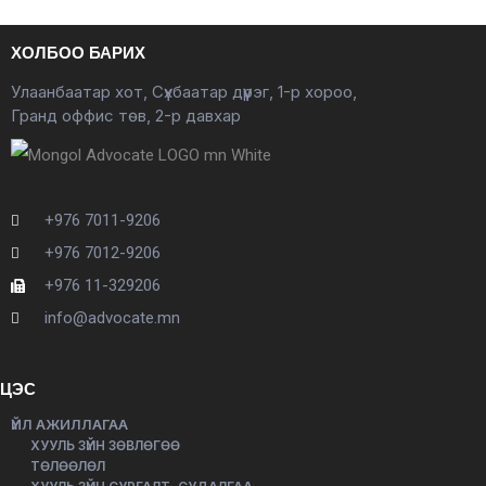
ХОЛБОО БАРИХ
Улаанбаатар хот, Сүхбаатар дүүрэг, 1-р хороо,
Гранд оффис төв, 2-р давхар
+976 7011-9206
+976 7012-9206
+976 11-329206
info@advocate.mn
ЦЭС
ҮЙЛ АЖИЛЛАГАА
ХУУЛЬ ЗҮЙН ЗӨВЛӨГӨӨ
ТӨЛӨӨЛӨЛ