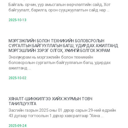
Байгаль орчин, уур амьсгалын өөрчлөлтийн сайд, Хот
байгуулалт, барилга, орон сууцжуулалтын сайд нар …
2025-10-13
МЭРГЭЖЛИЙН БОЛОН ТЕХНИКИЙН БОЛОВСРОЛЫН
СУРГАЛТЫН БАЙГУУЛЛАГЫН БАГШ, УДИРДАХ АЖИЛТАНД
МЭРГЭШЛИЙН ЗЭРЭГ ОЛГОХ, ХҮЧИНГҮЙ БОЛГОХ ЖУРАМ
Энэхүү журам нь мэргэжлийн болон техникийн
боловсролын сургалтын байгууллагын багш, удирдах
ажилтанд …
2025-10-02
ХЯНАЛТ-ШИНЖИЛГЭЭ ХИЙХ ЖУРМЫН ТОВЧ
ТАНИЛЦУУЛГА
Засгийн газрын 2025 оны 01 дүгээр сарын 29-ний өдрийн
43 дугаар тогтоолын 1 дүгээр хавсралтаар “Хяна …
2025-09-24