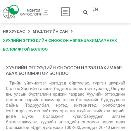
EN
НҮҮР ХУУДАС
МЭДЛЭГИЙН САН
ХУУЛИЙН ЭТГЭЭДИЙН ОНООСОН НЭРЭЭ ЦАХИМААР АВАХ
БОЛОМЖТОЙ БОЛЛОО
ХУУЛИЙН ЭТГЭЭДИЙН ОНООСОН НЭРЭЭ ЦАХИМААР
АВАХ БОЛОМЖТОЙ БОЛЛОО
Төрийн үйлчилгээг иргэдэд ойртуулах, түргэн шуурхай
болгох Засгийн газрын бодлого зорилтын хүрээнд Оюуны
өмч, улсын бүртгэлийн ерөнхий газраас Хуулийн этгээдийн
оноосон нэрийг цахимаар олгох боломжийг бүрдүүлсэн
байна. Тодруулбал, иргэд интернэтэд холбогдон
les.burtgel.gov.mn сайт руу орж, аж ахуй нэгжийнхээ нэрийг
өөрсдөө шүүж, боломжит хувилбаруудыг илгээн
баталгаажуулж, хуулийн этгээдийн оноосон нэрээ авах
боломжтой. Өдөрт дунджаар 100-200, жилдээ 20-40 мянган