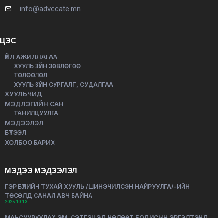
info@advocate.mn
ЦЭС
ҮЙЛ АЖИЛЛАГАА
ХУУЛЬ ЗҮЙН ЗӨВЛӨГӨӨ
ТӨЛӨӨЛӨЛ
ХУУЛЬ ЗҮЙН СУРГАЛТ, СУДАЛГАА
ХУУЛЬЧИД
МЭДЛЭГИЙН САН
ТАНИЛЦУУЛГА
МЭДЭЭЛЭЛ
БҮТЭЭЛ
ХОЛБОО БАРИХ
МЭДЭЭ МЭДЭЭЛЭЛ
ГЭР БҮЛИЙН ТУХАЙ ХУУЛЬ /ШИНЭЧИЛСЭН НАЙРУУЛГА/-ИЙН
ТӨСӨЛД САНАЛ АВЧ БАЙНА
2025-10-13
МАНСУУРУУЛАХ ЭМ, СЭТГЭЦЭД НӨЛӨӨТ БОДИСЫН ЭРГЭЛТЭНД