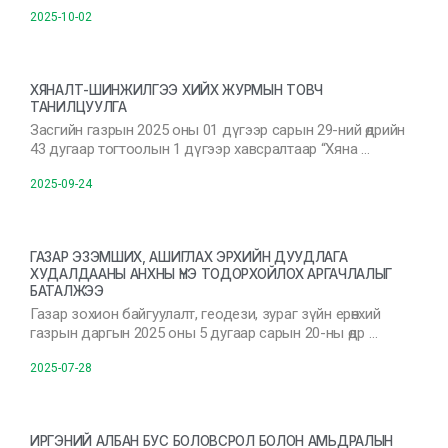
2025-10-02
ХЯНАЛТ-ШИНЖИЛГЭЭ ХИЙХ ЖУРМЫН ТОВЧ
ТАНИЛЦУУЛГА
Засгийн газрын 2025 оны 01 дүгээр сарын 29-ний өдрийн
43 дугаар тогтоолын 1 дүгээр хавсралтаар “Хяна …
2025-09-24
ГАЗАР ЭЗЭМШИХ, АШИГЛАХ ЭРХИЙН ДУУДЛАГА
ХУДАЛДААНЫ АНХНЫ ҮНЭ ТОДОРХОЙЛОХ АРГАЧЛАЛЫГ
БАТАЛЖЭЭ
Газар зохион байгуулалт, геодези, зураг зүйн ерөнхий
газрын даргын 2025 оны 5 дугаар сарын 20-ны өдр …
2025-07-28
ИРГЭНИЙ АЛБАН БУС БОЛОВСРОЛ БОЛОН АМЬДРАЛЫН