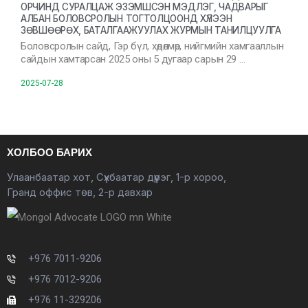
ОРЧИНД СУРАЛЦАЖ ЭЗЭМШСЭН МЭДЛЭГ, ЧАДВАРЫГ
АЛБАН БОЛОВСРОЛЫН ТОГТОЛЦООНД ХҮЛЭЭН
ЗӨВШӨӨРӨХ, БАТАЛГААЖУУЛАХ ЖУРМЫН ТАНИЛЦУУЛГА
Боловсролын сайд, Гэр бүл, хөдөлмөр, нийгмийн хамгааллын
сайдын хамтарсан 2025 оны 5 дугаар сарын 29 …
2025-07-28
ХОЛБОО БАРИХ
Улаанбаатар хот, Сүхбаатар дүүрэг, 1-р хороо,
Гранд оффис төв, 2-р давхар
+976 7011-9206
+976 7012-9206
+976 11-329206