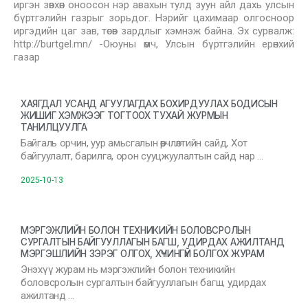
иргэн зөвхөн оноосон нэр авахын тулд зуун айл дахь улсын
бүртгэлийн газрыг зорьдог. Нэрийг цахимаар олгосноор
иргэдийн цаг зав, төсөв зардлыг хэмнэж байна. Эх сурвалж:
http://burtgel.mn/ -Оюуны өмч, Улсын бүртгэлийн ерөнхий
газар
ХАЯГДАЛ УСАНД АГУУЛАГДАХ БОХИРДУУЛАХ БОДИСЫН
ЖИШИГ ХЭМЖЭЭГ ТОГТООХ ТУХАЙ ЖУРМЫН
ТАНИЛЦУУЛГА
Байгаль орчин, уур амьсгалын өөрчлөлтийн сайд, Хот
байгуулалт, барилга, орон сууцжуулалтын сайд нар …
2025-10-13
МЭРГЭЖЛИЙН БОЛОН ТЕХНИКИЙН БОЛОВСРОЛЫН
СУРГАЛТЫН БАЙГУУЛЛАГЫН БАГШ, УДИРДАХ АЖИЛТАНД
МЭРГЭШЛИЙН ЗЭРЭГ ОЛГОХ, ХҮЧИНГҮЙ БОЛГОХ ЖУРАМ
Энэхүү журам нь мэргэжлийн болон техникийн
боловсролын сургалтын байгууллагын багш, удирдах
ажилтанд …