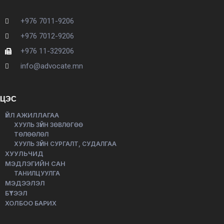
+976 7011-9206
+976 7012-9206
+976 11-329206
info@advocate.mn
ЦЭС
ҮЙЛ АЖИЛЛАГАА
ХУУЛЬ ЗҮЙН ЗӨВЛӨГӨӨ
ТӨЛӨӨЛӨЛ
ХУУЛЬ ЗҮЙН СУРГАЛТ, СУДАЛГАА
ХУУЛЬЧИД
МЭДЛЭГИЙН САН
ТАНИЛЦУУЛГА
МЭДЭЭЛЭЛ
БҮТЭЭЛ
ХОЛБОО БАРИХ