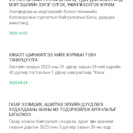
МЭРГЭШЛИЙН ЗЭРЭГ ОЛГОХ, ХҮЧИНГҮЙ БОЛГОХ ЖУРАМ
Энэхүү журам нь мэргэжлийн болон техникийн
боловсролын сургалтын байгууллагын багш, удирдах
ажилтанд …
2025-10-02
ХЯНАЛТ-ШИНЖИЛГЭЭ ХИЙХ ЖУРМЫН ТОВЧ
ТАНИЛЦУУЛГА
Засгийн газрын 2025 оны 01 дүгээр сарын 29-ний өдрийн
43 дугаар тогтоолын 1 дүгээр хавсралтаар “Хяна …
2025-09-24
ГАЗАР ЭЗЭМШИХ, АШИГЛАХ ЭРХИЙН ДУУДЛАГА
ХУДАЛДААНЫ АНХНЫ ҮНЭ ТОДОРХОЙЛОХ АРГАЧЛАЛЫГ
БАТАЛЖЭЭ
Газар зохион байгуулалт, геодези, зураг зүйн ерөнхий
газрын даргын 2025 оны 5 дугаар сарын 20-ны өдр …