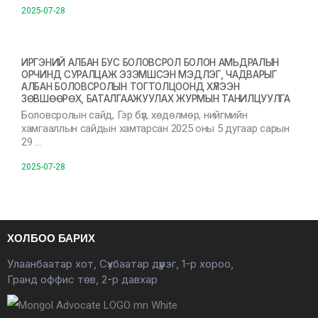
2025-07-28
ИРГЭНИЙ АЛБАН БУС БОЛОВСРОЛ БОЛОН АМЬДРАЛЫН
ОРЧИНД СУРАЛЦАЖ ЭЗЭМШСЭН МЭДЛЭГ, ЧАДВАРЫГ
АЛБАН БОЛОВСРОЛЫН ТОГТОЛЦООНД ХҮЛЭЭН
ЗӨВШӨӨРӨХ, БАТАЛГААЖУУЛАХ ЖУРМЫН ТАНИЛЦУУЛГА
Боловсролын сайд, Гэр бүл, хөдөлмөр, нийгмийн
хамгааллын сайдын хамтарсан 2025 оны 5 дугаар сарын
29 …
2025-07-28
ХОЛБОО БАРИХ
Улаанбаатар хот, Сүхбаатар дүүрэг, 1-р хороо,
Гранд оффис төв, 2-р давхар