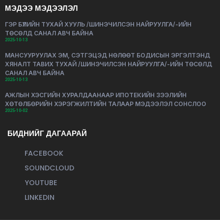
МЭДЭЭ МЭДЭЭЛЭЛ
ГЭР БҮЛИЙН ТУХАЙ ХУУЛЬ /ШИНЭЧИЛСЭН НАЙРУУЛГА/-ИЙН
ТӨСӨЛД САНАЛ АВЧ БАЙНА
2025-10-13
МАНСУУРУУЛАХ ЭМ, СЭТГЭЦЭД НӨЛӨӨТ БОДИСЫН ЭРГЭЛТЭНД
ХЯНАЛТ ТАВИХ ТУХАЙ /ШИНЭЧИЛСЭН НАЙРУУЛГА/-ИЙН ТӨСӨЛД
САНАЛ АВЧ БАЙНА
2025-10-13
АЖЛЫН ХЭСГИЙН ХУРАЛДААНААР ИПОТЕКИЙН ЗЭЭЛИЙН
ХӨТӨЛБӨРИЙН ХЭРЭГЖИЛТИЙН ТАЛААР МЭДЭЭЛЭЛ СОНСЛОО
2025-10-02
БИДНИЙГ ДАГААРАЙ
FACEBOOK
SOUNDCLOUD
YOUTUBE
LINKEDIN