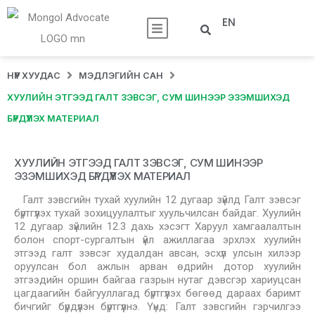
EN
НҮҮР ХУУДАС
МЭДЛЭГИЙН САН
ХУУЛИЙН ЭТГЭЭД ГАЛТ ЗЭВСЭГ, СУМ ШИНЭЭР ЭЗЭМШИХЭД
БҮРДҮҮЛЭХ МАТЕРИАЛ
ХУУЛИЙН ЭТГЭЭД ГАЛТ ЗЭВСЭГ, СУМ ШИНЭЭР
ЭЗЭМШИХЭД БҮРДҮҮЛЭХ МАТЕРИАЛ
Галт зэвсгийн тухай хуулийн 12 дугаар зүйлд Галт зэвсэг
бүртгүүлэх тухай зохицуулалтыг хуульчилсан байдаг. Хуулийн
12 дугаар зүйлийн 12.3 дахь хэсэгт Харуул хамгаалалтын
болон спорт-сургалтын үйл ажиллагаа эрхлэх хуулийн
этгээд галт зэвсэг худалдан авсан, эсхүл улсын хилээр
оруулсан бол ажлын арван өдрийн дотор хуулийн
этгээдийн оршин байгаа газрын нутаг дэвсгэр хариуцсан
цагдаагийн байгууллагад бүртгүүлэх бөгөөд дараах баримт
бичгийг бүрдүүлэн бүртгүүлнэ. Үүнд: Галт зэвсгийн гэрчилгээ