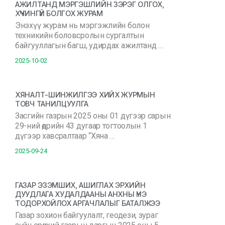
АЖИЛТАНД МЭРГЭШЛИЙН ЗЭРЭГ ОЛГОХ,
ХҮЧИНГҮЙ БОЛГОХ ЖУРАМ
Энэхүү журам нь мэргэжлийн болон
техникийн боловсролын сургалтын
байгууллагын багш, удирдах ажилтанд …
2025-10-02
ХЯНАЛТ-ШИНЖИЛГЭЭ ХИЙХ ЖУРМЫН
ТОВЧ ТАНИЛЦУУЛГА
Засгийн газрын 2025 оны 01 дүгээр сарын
29-ний өдрийн 43 дугаар тогтоолын 1
дүгээр хавсралтаар “Хяна …
2025-09-24
ГАЗАР ЭЗЭМШИХ, АШИГЛАХ ЭРХИЙН
ДУУДЛАГА ХУДАЛДААНЫ АНХНЫ ҮНЭ
ТОДОРХОЙЛОХ АРГАЧЛАЛЫГ БАТАЛЖЭЭ
Газар зохион байгуулалт, геодези, зураг