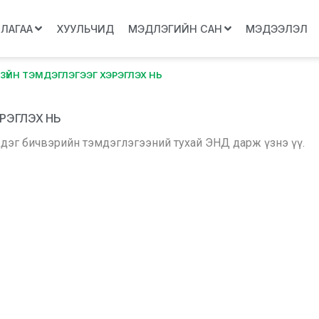
ЛЛАГАА
ХУУЛЬЧИД
МЭДЛЭГИЙН САН
МЭДЭЭЛЭЛ
Р ЗҮЙН ТЭМДЭГЛЭГЭЭГ ХЭРЭГЛЭХ НЬ
РЭГЛЭХ НЬ
ддэг бичвэрийн тэмдэглэгээний тухай ЭНД дарж үзнэ үү.