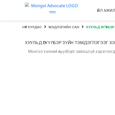
ҮЙЛ АЖИ
НҮҮР ХУУДАС
МЭДЛЭГИЙН САН
ХУУЛЬД ӨГҮҮЛБЭ
ХУУЛЬД ӨГҮҮЛБЭР ЗҮЙН ТЭМДЭГЛЭГЭЭГ ХЭ
Монгол хэлний өгүүлбэрт зайлшгүй хэрэглэг