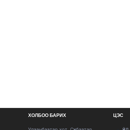
ХОЛБОО БАРИХ
ЦЭС
Улаанбаатар хот, Сүхбаатар
ҮЙЛ