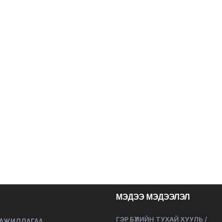
МЭДЭЭ МЭДЭЭЛЭЛ
ГЭР БҮЛИЙН ТУХАЙ ХУУЛЬ /
 АЖИЛЛАГАА