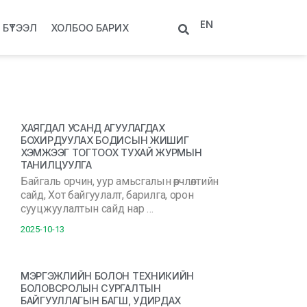
EN
БҮТЭЭЛ
ХОЛБОО БАРИХ
ХАЯГДАЛ УСАНД АГУУЛАГДАХ
БОХИРДУУЛАХ БОДИСЫН ЖИШИГ
ХЭМЖЭЭГ ТОГТООХ ТУХАЙ ЖУРМЫН
ТАНИЛЦУУЛГА
Байгаль орчин, уур амьсгалын өөрчлөлтийн
сайд, Хот байгуулалт, барилга, орон
сууцжуулалтын сайд нар …
2025-10-13
МЭРГЭЖЛИЙН БОЛОН ТЕХНИКИЙН
БОЛОВСРОЛЫН СУРГАЛТЫН
БАЙГУУЛЛАГЫН БАГШ, УДИРДАХ