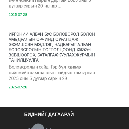
зүйн ерөнхий газрын даргын 2025 оны 5
дугаар сарын 20-ны өдр …
2025-07-28
ИРГЭНИЙ АЛБАН БУС БОЛОВСРОЛ БОЛОН
АМЬДРАЛЫН ОРЧИНД СУРАЛЦАЖ
ЭЗЭМШСЭН МЭДЛЭГ, ЧАДВАРЫГ АЛБАН
БОЛОВСРОЛЫН ТОГТОЛЦООНД ХҮЛЭЭН
ЗӨВШӨӨРӨХ, БАТАЛГААЖУУЛАХ ЖУРМЫН
ТАНИЛЦУУЛГА
Боловсролын сайд, Гэр бүл, хөдөлмөр,
нийгмийн хамгааллын сайдын хамтарсан
2025 оны 5 дугаар сарын 29 …
2025-07-28
БИДНИЙГ ДАГААРАЙ