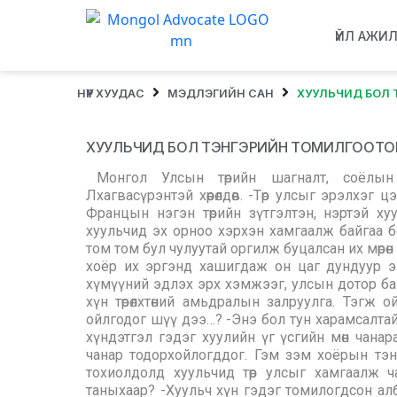
ҮЙЛ АЖИ
НҮҮР ХУУДАС
МЭДЛЭГИЙН САН
ХУУЛЬЧИД БОЛ 
ХУУЛЬЧИД БОЛ ТЭНГЭРИЙН ТОМИЛГООТОЙ Х
Монгол Улсын төрийн шагналт, соёлын гавьяат зүтгэлтэн, ардын уран зохиолч Бавуугийн Лхагвасүрэнтэй хөөрөлдөв. -Төр улсыг эрэлхэг цэргүүдээс гадна эрдэм чадалтай хуульчид хамгаалдаг гэж Францын нэгэн төрийн зүтгэлтэн, нэртэй хуульч бичсэн байх юм. Энэ үнэн үү. Үнэн бол Монголын хуульчид эх орноо хэрхэн хамгаалж байгаа бол? -Ард түмэн гэдэг их өргөн, догшин урсгалтай, ёроолдоо том том бул чулуутай оргилж буцалсан их мөрөн юм. Энэ мөрнийг хашиж байдаг эрэг нь хууль. Хууль хэмээх хоёр их эргэнд хашигдаж он цаг дундуур энэ их мөрөн урсаж байдаг. Улсын дотор байгаа хүмүүнийг, хүмүүний эдлэх эрх хэмжээг, улсын дотор байгаа бурууг залруулахын тулд хуульчид оршдог. Хууль бол хүн төрөлхтөний амьдралын залруулга. Тэгж ойлгууштай. -Харин манайхан залруулга биш залхаалт гэж ойлгодог шүү дээ…? -Энэ бол тун харамсалтай. Хууль бол залхаалт байж ерөөсөө болдоггүй. Хуулийг дээдлэх хүндэтгэл гэдэг хуулийн үг үсгийн мөн чанараас эхлэдэг. Гэмэнд зэм нь тохирсон байхаас хуулийн мөн чанар тодорхойлогддог. Гэм зэм хоёрын тэнцлийг л хууль гэдэг. Тэр хоёрыг тэнцүүлж чадаж байгаа тохиолдолд хуульчид төр улсыг хамгаалж чаддаг л даа. -Хуульч гэж чухам ямар хүнийг хэлэх вэ, таныхаар? -Хуульч хүн гэдэг томилогдсон албан тушаал, тохоогдсон эрх ямба, оноогдсон хувь заяа юм. Хууль бол биеэ даасан шинжлэх ухаан учраас өөрийнхөө бэлтгэл хүчнийг ямагт нэрж гаргаж байдаг. Мөрдөх ёстой хууль нь тэнгэрийнх байдаг учраас хуульчид бол тэнгэрийн томилгоотой хүмүүс гэж би боддог. Тэнгэрт таалагдсан хуульч хүнд таалагдсан хуульч л байж таарна аа даа. Би хувьдаа хүн чанартай, ноён нуруутай хүнийг л хуульч гэнэ. Хууль гэдэг хүнд оногдсон том эрх. Хэн нэгний эрхийг хасах тэр том эрхийг барьж байгаа хүн хүний дээд л байх учиртай. Хуульч үнэн зөв, шударга, төлөв төвшин, голч, хүн чанартай байна гэдэг бол цаанаасаа шаардагддаг зүйл. Хуульч хүн хэлмэгдүүлэлтээс, хилсдүүлэлтээс, хэтрүүлгээс ямагт хол байх ёстой. -Хуульч хүний бахархал юу байвал зохилтой вэ? -Хуульч хүний гаргасан шийдэл гэм зэм хоёрын хөдөлгөөнгүй тэнцвэр байх учиртай юм. Тэр тэнцвэрийг олсон цагт л хуульч хүн өөрөөрөө бахархах ёстой гэж би боддог. -Бахархмаар, үгийг нь сонсмоор, үлгэр дууриал болгомоор хуульч Монголд хэр олон байна вэ? -Олон сайн хуульч байсан. Одоо ч байна. Миний аав Төв аймгийн шүүхэд ажиллаж байсан шүүгч хүн. Академич Нарангэрэлийн аав Содовсүрэн гуайтай хамт ажиллаж байсан, сүүлдээ сум нэгдлийн дарга болоод явчихсан болохоос биш. Одоо миний амьдарч буй он цагийн хамгийн сайн хуульч гэвэл Б.Чимид гуай байлаа даа. Жинхэнэ эх газрын хуульч гэж би түүнийг хэлнэ. УИХ-д дөрвөн жил хамт байсан болохоор мэдэх юм. Тэр сэтгэлгээ, ой тогтоомж, бодол, гаргалгаа… Монголд дахиад заяахгүй дээ, тийм хуульч. Ухаантай, хүн сайтай хүн. Ардын уран зохиолч цол авчихаад би хэдэн хүнийг цай уулгасан юм. Өчүүхэн юм даа. Тэгэхэд миний төрөл садан биш, миний ураг удмын биш, хахь холын тэр хүн миний найрын ууц шүүсээс эхлээд уух идэх бүх зүйлийг хариуцаж өөрөөсөө зардал мөнгийг нь гаргаж байв. Тэр тухайд хязгааргүй баярлаж явдгаа цухуйлгаж чадахгүй явсаар өдий хүрч. Ямагт баярлаж явдаг. Мөн С.Төмөр гэж том хуульч байв. Ц.Нямдорж байна, С.Лүндээжанцан байна. Байна аа, байна, сайн хуульчид. Би боддог, хуульч хүн гурван зүйлээс бүрддэг шиг гэж. -Ямар гурван зүйл вэ. Тодотгож болох уу? -Нэгд, хуулийн мэдрэмж гэж айхтар юм байна. Хоёрт, гэмтэнд тохоох ялын шалтгийн зөв бодомж, гуравт эр зориг. Энэ гурав хуульч хүнд зайлшгүй байх ёстой чухал зүйлс юм. Хуульч хүнд магтаал хийгээд өргөл барьц зохидоггүй. -Яагаад? -Хуулинд тал тохой татна гэдэг хуульчийг их бүдгэрүүлдэг. Мөнхийн хөдлөшгүй оногдож байх, оноогдож байх ёстой юмны завсраар ямар нэгэн зүйл орох шиг бусармаг, мунхаглал байхгүй учраас тэр. -Үнэн худлын хооронд дөрвөн хуруу зайтай гэж ярьдаг. Шударга байна гэдэг үнэн байхын нэр байх. Гэвч өөрийгөө шударга гэж дуугарч байгаа болгоны үг, үйлдэл худал байх нь элбэг болсон мэт. Үнэн хаа явна вэ. Үнэний хязгаар хаа байдаг юм бол оо? -Хүнд хоёр мөн чанар байгаа юм. Үзэгдэхүйн мөн чанар, үнэн мөн чанар гэж. Хүн чанар, мөн чанаргүй төрийн дор ард түмэн зовдог гэж айхтар үг бий. Шударга байна гэдэг үнэн байхын нэр гэдэг бол зөв. Гэхдээ шударгын цаана ямарваа нэгэн заль, хуурмаг, ший гуа байдал нуугдаж байгаа бол хулгайн үйлдэл болно. Нэг дээлийг хоёр өнгөтэй даавуугаар хийдэггүй. Шударгын ард шударга бус байна гэдэг хамгий