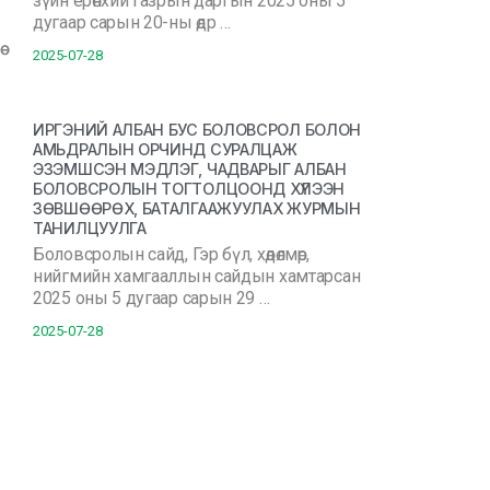
зүйн ерөнхий газрын даргын 2025 оны 5
дугаар сарын 20-ны өдр …
2025-07-28
ИРГЭНИЙ АЛБАН БУС БОЛОВСРОЛ БОЛОН
АМЬДРАЛЫН ОРЧИНД СУРАЛЦАЖ
ЭЗЭМШСЭН МЭДЛЭГ, ЧАДВАРЫГ АЛБАН
БОЛОВСРОЛЫН ТОГТОЛЦООНД ХҮЛЭЭН
ЗӨВШӨӨРӨХ, БАТАЛГААЖУУЛАХ ЖУРМЫН
ТАНИЛЦУУЛГА
Боловсролын сайд, Гэр бүл, хөдөлмөр,
нийгмийн хамгааллын сайдын хамтарсан
2025 оны 5 дугаар сарын 29 …
2025-07-28