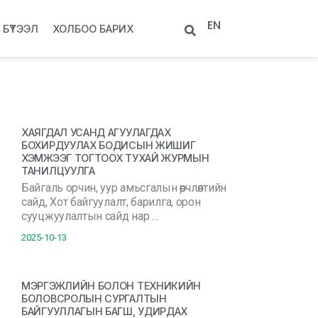
EN
БҮТЭЭЛ
ХОЛБОО БАРИХ
ХАЯГДАЛ УСАНД АГУУЛАГДАХ
БОХИРДУУЛАХ БОДИСЫН ЖИШИГ
ХЭМЖЭЭГ ТОГТООХ ТУХАЙ ЖУРМЫН
ТАНИЛЦУУЛГА
Байгаль орчин, уур амьсгалын өөрчлөлтийн
сайд, Хот байгуулалт, барилга, орон
сууцжуулалтын сайд нар …
2025-10-13
МЭРГЭЖЛИЙН БОЛОН ТЕХНИКИЙН
БОЛОВСРОЛЫН СУРГАЛТЫН
БАЙГУУЛЛАГЫН БАГШ, УДИРДАХ