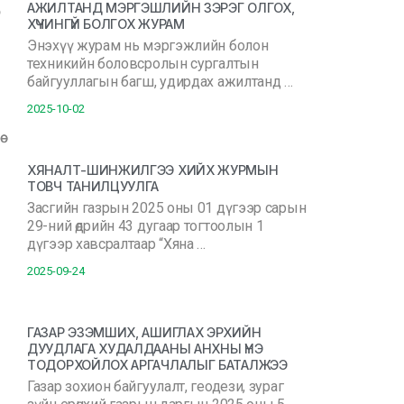
АЖИЛТАНД МЭРГЭШЛИЙН ЗЭРЭГ ОЛГОХ,
ХҮЧИНГҮЙ БОЛГОХ ЖУРАМ
Энэхүү журам нь мэргэжлийн болон
техникийн боловсролын сургалтын
байгууллагын багш, удирдах ажилтанд …
2025-10-02
ХЯНАЛТ-ШИНЖИЛГЭЭ ХИЙХ ЖУРМЫН
ТОВЧ ТАНИЛЦУУЛГА
Засгийн газрын 2025 оны 01 дүгээр сарын
29-ний өдрийн 43 дугаар тогтоолын 1
дүгээр хавсралтаар “Хяна …
2025-09-24
ГАЗАР ЭЗЭМШИХ, АШИГЛАХ ЭРХИЙН
ДУУДЛАГА ХУДАЛДААНЫ АНХНЫ ҮНЭ
ТОДОРХОЙЛОХ АРГАЧЛАЛЫГ БАТАЛЖЭЭ
Газар зохион байгуулалт, геодези, зураг