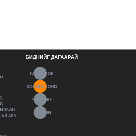
БИДНИЙГ ДАГААРАЙ
FACEBOOK
ЙН
SOUNDCLOUD
Д
YOUTUBE
НД
ЧИЛСЭН
LINKEDIN
НАЛ АВЧ