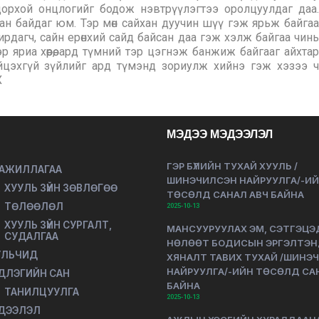
МЭДЭЭ МЭДЭЭЛЭЛ
ГЭР БҮЛИЙН ТУХАЙ ХУУЛЬ /
 АЖИЛЛАГАА
ШИНЭЧИЛСЭН НАЙРУУЛГА/-И
ХУУЛЬ ЗҮЙН ЗӨВЛӨГӨӨ
ТӨСӨЛД САНАЛ АВЧ БАЙНА
ТӨЛӨӨЛӨЛ
2025-10-13
ХУУЛЬ ЗҮЙН СУРГАЛТ,
МАНСУУРУУЛАХ ЭМ, СЭТГЭЦЭ
СУДАЛГАА
НӨЛӨӨТ БОДИСЫН ЭРГЭЛТЭ
УЛЬЧИД
ХЯНАЛТ ТАВИХ ТУХАЙ /ШИНЭ
НАЙРУУЛГА/-ИЙН ТӨСӨЛД СА
ДЛЭГИЙН САН
БАЙНА
ТАНИЛЦУУЛГА
2025-10-13
ДЭЭЛЭЛ