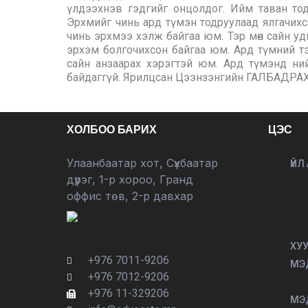
ХОЛБОО БАРИХ
ЦЭС
Улаанбаатар хот, Сүхбаатар
ҮЙЛ
дүүрэг, 1-р хороо, Гранд
оффис төв, 2-р давхар
ХУ
+976 7011-9206
МЭ
+976 7012-9206
+976 11-329206
МЭ