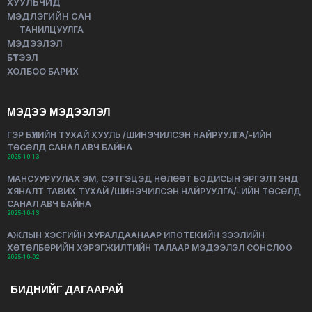
ХУУЛЬЧИД
МЭДЛЭГИЙН САН
ТАНИЛЦУУЛГА
МЭДЭЭЛЭЛ
БҮТЭЭЛ
ХОЛБОО БАРИХ
МЭДЭЭ МЭДЭЭЛЭЛ
ГЭР БҮЛИЙН ТУХАЙ ХУУЛЬ /ШИНЭЧИЛСЭН НАЙРУУЛГА/-ИЙН
ТӨСӨЛД САНАЛ АВЧ БАЙНА
2025-10-13
МАНСУУРУУЛАХ ЭМ, СЭТГЭЦЭД НӨЛӨӨТ БОДИСЫН ЭРГЭЛТЭНД
ХЯНАЛТ ТАВИХ ТУХАЙ /ШИНЭЧИЛСЭН НАЙРУУЛГА/-ИЙН ТӨСӨЛД
САНАЛ АВЧ БАЙНА
2025-10-13
АЖЛЫН ХЭСГИЙН ХУРАЛДААНААР ИПОТЕКИЙН ЗЭЭЛИЙН
ХӨТӨЛБӨРИЙН ХЭРЭГЖИЛТИЙН ТАЛААР МЭДЭЭЛЭЛ СОНСЛОО
2025-10-02
БИДНИЙГ ДАГААРАЙ