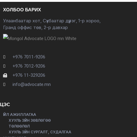
ХОЛБОО БАРИХ
Улаанбаатар хот, Сүхбаатар дүүрэг, 1-р хороо,
Гранд оффис төв, 2-р давхар
+976 7011-9206
+976 7012-9206
+976 11-329206
info@advocate.mn
ЦЭС
ҮЙЛ АЖИЛЛАГАА
ХУУЛЬ ЗҮЙН ЗӨВЛӨГӨӨ
ТӨЛӨӨЛӨЛ
ХУУЛЬ ЗҮЙН СУРГАЛТ, СУДАЛГАА