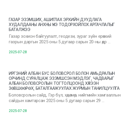
ГАЗАР ЭЗЭМШИХ, АШИГЛАХ ЭРХИЙН ДУУДЛАГА
ХУДАЛДААНЫ АНХНЫ ҮНЭ ТОДОРХОЙЛОХ АРГАЧЛАЛЫГ
БАТАЛЖЭЭ
Газар зохион байгуулалт, геодези, зураг зүйн ерөнхий
газрын даргын 2025 оны 5 дугаар сарын 20-ны өдр …
2025-07-28
ИРГЭНИЙ АЛБАН БУС БОЛОВСРОЛ БОЛОН АМЬДРАЛЫН
ОРЧИНД СУРАЛЦАЖ ЭЗЭМШСЭН МЭДЛЭГ, ЧАДВАРЫГ
АЛБАН БОЛОВСРОЛЫН ТОГТОЛЦООНД ХҮЛЭЭН
ЗӨВШӨӨРӨХ, БАТАЛГААЖУУЛАХ ЖУРМЫН ТАНИЛЦУУЛГА
Боловсролын сайд, Гэр бүл, хөдөлмөр, нийгмийн хамгааллын
сайдын хамтарсан 2025 оны 5 дугаар сарын 29 …
2025-07-28