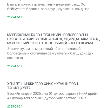
Байгаль орчин, уур амьсгалын өөрчлөлтийн сайд, Хот
байгуулалт, барилга, орон сууцжуулалтын сайд нар …
2025-10-13
МЭРГЭЖЛИЙН БОЛОН ТЕХНИКИЙН БОЛОВСРОЛЫН
СУРГАЛТЫН БАЙГУУЛЛАГЫН БАГШ, УДИРДАХ АЖИЛТАНД
МЭРГЭШЛИЙН ЗЭРЭГ ОЛГОХ, ХҮЧИНГҮЙ БОЛГОХ ЖУРАМ
Энэхүү журам нь мэргэжлийн болон техникийн
боловсролын сургалтын байгууллагын багш, удирдах
ажилтанд …
2025-10-02
ХЯНАЛТ-ШИНЖИЛГЭЭ ХИЙХ ЖУРМЫН ТОВЧ
ТАНИЛЦУУЛГА
Засгийн газрын 2025 оны 01 дүгээр сарын 29-ний өдрийн
43 дугаар тогтоолын 1 дүгээр хавсралтаар “Хяна …
2025-09-24