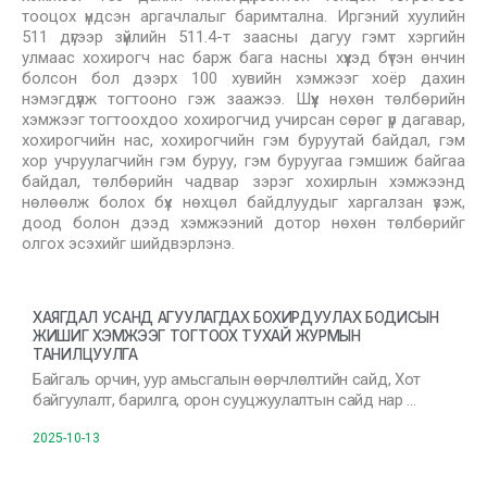
тооцох үндсэн аргачлалыг баримтална. Иргэний хуулийн
511 дүгээр зүйлийн 511.4-т заасны дагуу гэмт хэргийн
улмаас хохирогч нас барж бага насны хүүхэд бүтэн өнчин
болсон бол дээрх 100 хувийн хэмжээг хоёр дахин
нэмэгдүүлж тогтооно гэж заажээ. Шүүх нөхөн төлбөрийн
хэмжээг тогтоохдоо хохирогчид учирсан сөрөг үр дагавар,
хохирогчийн нас, хохирогчийн гэм буруутай байдал, гэм
хор учруулагчийн гэм буруу, гэм буруугаа гэмшиж байгаа
байдал, төлбөрийн чадвар зэрэг хохирлын хэмжээнд
нөлөөлж болох бүх нөхцөл байдлуудыг харгалзан үзэж,
доод болон дээд хэмжээний дотор нөхөн төлбөрийг
олгох эсэхийг шийдвэрлэнэ.
ХАЯГДАЛ УСАНД АГУУЛАГДАХ БОХИРДУУЛАХ БОДИСЫН
ЖИШИГ ХЭМЖЭЭГ ТОГТООХ ТУХАЙ ЖУРМЫН
ТАНИЛЦУУЛГА
Байгаль орчин, уур амьсгалын өөрчлөлтийн сайд, Хот
байгуулалт, барилга, орон сууцжуулалтын сайд нар …
2025-10-13