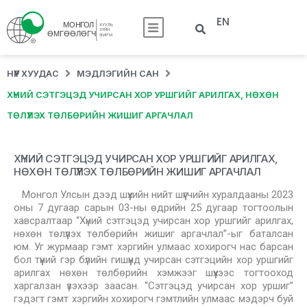
EN
НҮҮР ХУУДАС
МЭДЛЭГИЙН САН
ХҮНИЙ СЭТГЭЦЭД УЧИРСАН ХОР УРШГИЙГ АРИЛГАХ, НӨХӨН
ТӨЛҮҮЛЭХ ТӨЛБӨРИЙН ЖИШИГ АРГАЧЛАЛ
ХҮНИЙ СЭТГЭЦЭД УЧИРСАН ХОР УРШГИЙГ АРИЛГАХ,
НӨХӨН ТӨЛҮҮЛЭХ ТӨЛБӨРИЙН ЖИШИГ АРГАЧЛАЛ
Монгол Улсын дээд шүүхийн нийт шүүгчийн хуралдааны 2023
оны 7 дугаар сарын 03-ны өдрийн 25 дугаар тогтоолын
хавсралтаар “Хүний сэтгэцэд учирсан хор уршгийг арилгах,
нөхөн төлүүлэх төлбөрийн жишиг аргачлал”-ыг баталсан
юм. Уг журмаар гэмт хэргийн улмаас хохирогч нас барсан
бол түүний гэр бүлийн гишүүнд учирсан сэтгэцийн хор уршгийг
арилгах нөхөн төлбөрийн хэмжээг шүүхээс тогтооход
харгалзан үзэхээр заасан. “Сэтгэцэд учирсан хор уршиг”
гэдэгт гэмт хэргийн хохирогч гэмтлийн улмаас мэдэрч буй