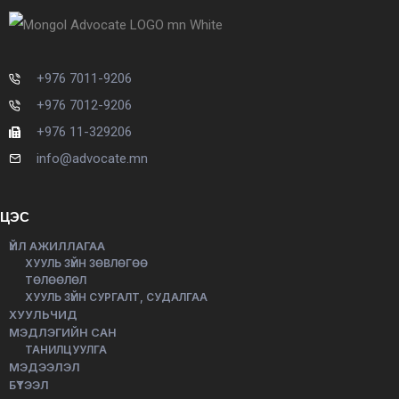
+976 7011-9206
+976 7012-9206
+976 11-329206
info@advocate.mn
ЦЭС
ҮЙЛ АЖИЛЛАГАА
ХУУЛЬ ЗҮЙН ЗӨВЛӨГӨӨ
ТӨЛӨӨЛӨЛ
ХУУЛЬ ЗҮЙН СУРГАЛТ, СУДАЛГАА
ХУУЛЬЧИД
МЭДЛЭГИЙН САН
ТАНИЛЦУУЛГА
МЭДЭЭЛЭЛ
БҮТЭЭЛ