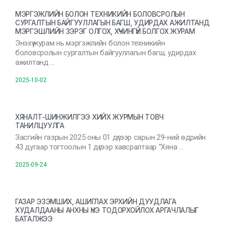
МЭРГЭЖЛИЙН БОЛОН ТЕХНИКИЙН БОЛОВСРОЛЫН
СУРГАЛТЫН БАЙГУУЛЛАГЫН БАГШ, УДИРДАХ АЖИЛТАНД
МЭРГЭШЛИЙН ЗЭРЭГ ОЛГОХ, ХҮЧИНГҮЙ БОЛГОХ ЖУРАМ
Энэхүү журам нь мэргэжлийн болон техникийн
боловсролын сургалтын байгууллагын багш, удирдах
ажилтанд …
2025-10-02
ХЯНАЛТ-ШИНЖИЛГЭЭ ХИЙХ ЖУРМЫН ТОВЧ
ТАНИЛЦУУЛГА
Засгийн газрын 2025 оны 01 дүгээр сарын 29-ний өдрийн
43 дугаар тогтоолын 1 дүгээр хавсралтаар “Хяна …
2025-09-24
ГАЗАР ЭЗЭМШИХ, АШИГЛАХ ЭРХИЙН ДУУДЛАГА
ХУДАЛДААНЫ АНХНЫ ҮНЭ ТОДОРХОЙЛОХ АРГАЧЛАЛЫГ
БАТАЛЖЭЭ