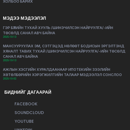
ХОЛБОО БАРИХ
МЭДЭЭ МЭДЭЭЛЭЛ
ГЭР БҮЛИЙН ТУХАЙ ХУУЛЬ /ШИНЭЧИЛСЭН НАЙРУУЛГА/-ИЙН
ТӨСӨЛД САНАЛ АВЧ БАЙНА
2025-10-13
МАНСУУРУУЛАХ ЭМ, СЭТГЭЦЭД НӨЛӨӨТ БОДИСЫН ЭРГЭЛТЭНД
ХЯНАЛТ ТАВИХ ТУХАЙ /ШИНЭЧИЛСЭН НАЙРУУЛГА/-ИЙН ТӨСӨЛД
САНАЛ АВЧ БАЙНА
2025-10-13
АЖЛЫН ХЭСГИЙН ХУРАЛДААНААР ИПОТЕКИЙН ЗЭЭЛИЙН
ХӨТӨЛБӨРИЙН ХЭРЭГЖИЛТИЙН ТАЛААР МЭДЭЭЛЭЛ СОНСЛОО
2025-10-02
БИДНИЙГ ДАГААРАЙ
FACEBOOK
SOUNDCLOUD
YOUTUBE