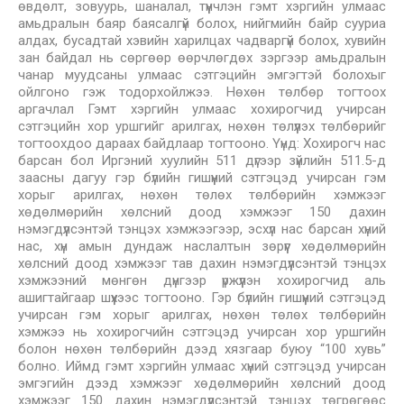
өвдөлт, зовуурь, шаналал, түүнчлэн гэмт хэргийн улмаас
амьдралын баяр баясалгүй болох, нийгмийн байр сууриа
алдах, бусадтай хэвийн харилцах чадваргүй болох, хувийн
зан байдал нь сөргөөр өөрчлөгдөх зэргээр амьдралын
чанар муудсаны улмаас сэтгэцийн эмгэгтэй болохыг
ойлгоно гэж тодорхойлжээ. Нөхөн төлбөр тогтоох
аргачлал Гэмт хэргийн улмаас хохирогчид учирсан
сэтгэцийн хор уршгийг арилгах, нөхөн төлүүлэх төлбөрийг
тогтоохдоо дараах байдлаар тогтооно. Үүнд: Хохирогч нас
барсан бол Иргэний хуулийн 511 дүгээр зүйлийн 511.5-д
заасны дагуу гэр бүлийн гишүүний сэтгэцэд учирсан гэм
хорыг арилгах, нөхөн төлөх төлбөрийн хэмжээг
хөдөлмөрийн хөлсний доод хэмжээг 150 дахин
нэмэгдүүлсэнтэй тэнцэх хэмжээгээр, эсхүл нас барсан хүний
нас, хүн амын дундаж наслалтын зөрүүг хөдөлмөрийн
хөлсний доод хэмжээг тав дахин нэмэгдүүлсэнтэй тэнцэх
хэмжээний мөнгөн дүнгээр үржүүлэн хохирогчид аль
ашигтайгаар шүүхээс тогтооно. Гэр бүлийн гишүүний сэтгэцэд
учирсан гэм хорыг арилгах, нөхөн төлөх төлбөрийн
хэмжээ нь хохирогчийн сэтгэцэд учирсан хор уршгийн
болон нөхөн төлбөрийн дээд хязгаар буюу “100 хувь”
болно. Иймд гэмт хэргийн улмаас хүний сэтгэцэд учирсан
эмгэгийн дээд хэмжээг хөдөлмөрийн хөлсний доод
хэмжээг 150 дахин нэмэгдүүлсэнтэй тэнцэх төгрөгөөс