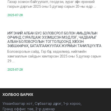
Газар зохион байгуулалт, геодези, зураг зүйн ерөнхий
газрын даргын 2025 оны 5 дугаар сарын 20-ны өдр …
2025-07-28
ИРГЭНИЙ АЛБАН БУС БОЛОВСРОЛ БОЛОН АМЬДРАЛЫН
ОРЧИНД СУРАЛЦАЖ ЭЗЭМШСЭН МЭДЛЭГ, ЧАДВАРЫГ
АЛБАН БОЛОВСРОЛЫН ТОГТОЛЦООНД ХҮЛЭЭН
ЗӨВШӨӨРӨХ, БАТАЛГААЖУУЛАХ ЖУРМЫН ТАНИЛЦУУЛГА
Боловсролын сайд, Гэр бүл, хөдөлмөр, нийгмийн
хамгааллын сайдын хамтарсан 2025 оны 5 дугаар сарын
29 …
2025-07-28
ХОЛБОО БАРИХ
Улаанбаатар хот, Сүхбаатар дүүрэг, 1-р хороо,
Гранд оффис төв, 2-р давхар