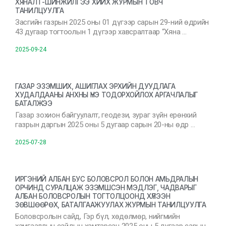
ХЯНАЛТ-ШИНЖИЛГЭЭ ХИЙХ ЖУРМЫН ТОВЧ
ТАНИЛЦУУЛГА
Засгийн газрын 2025 оны 01 дүгээр сарын 29-ний өдрийн
43 дугаар тогтоолын 1 дүгээр хавсралтаар “Хяна …
2025-09-24
ГАЗАР ЭЗЭМШИХ, АШИГЛАХ ЭРХИЙН ДУУДЛАГА
ХУДАЛДААНЫ АНХНЫ ҮНЭ ТОДОРХОЙЛОХ АРГАЧЛАЛЫГ
БАТАЛЖЭЭ
Газар зохион байгуулалт, геодези, зураг зүйн ерөнхий
газрын даргын 2025 оны 5 дугаар сарын 20-ны өдр …
2025-07-28
ИРГЭНИЙ АЛБАН БУС БОЛОВСРОЛ БОЛОН АМЬДРАЛЫН
ОРЧИНД СУРАЛЦАЖ ЭЗЭМШСЭН МЭДЛЭГ, ЧАДВАРЫГ
АЛБАН БОЛОВСРОЛЫН ТОГТОЛЦООНД ХҮЛЭЭН
ЗӨВШӨӨРӨХ, БАТАЛГААЖУУЛАХ ЖУРМЫН ТАНИЛЦУУЛГА
Боловсролын сайд, Гэр бүл, хөдөлмөр, нийгмийн