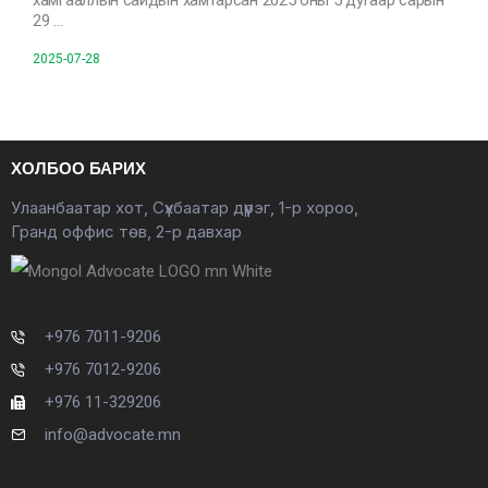
хамгааллын сайдын хамтарсан 2025 оны 5 дугаар сарын
29 …
2025-07-28
ХОЛБОО БАРИХ
Улаанбаатар хот, Сүхбаатар дүүрэг, 1-р хороо,
Гранд оффис төв, 2-р давхар
+976 7011-9206
+976 7012-9206
+976 11-329206
info@advocate.mn