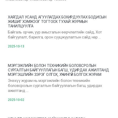
ХАЯГДАЛ УСАНД АГУУЛАГДАХ БОХИРДУУЛАХ БОДИСЫН
ЖИШИГ ХЭМЖЭЭГ ТОГТООХ ТУХАЙ ЖУРМЫН
ТАНИЛЦУУЛГА
Байгаль орчин, уур амьсгалын өөрчлөлтийн сайд, Хот
байгуулалт, барилга, орон сууцжуулалтын сайд нар …
2025-10-13
МЭРГЭЖЛИЙН БОЛОН ТЕХНИКИЙН БОЛОВСРОЛЫН
СУРГАЛТЫН БАЙГУУЛЛАГЫН БАГШ, УДИРДАХ АЖИЛТАНД
МЭРГЭШЛИЙН ЗЭРЭГ ОЛГОХ, ХҮЧИНГҮЙ БОЛГОХ ЖУРАМ
Энэхүү журам нь мэргэжлийн болон техникийн
боловсролын сургалтын байгууллагын багш, удирдах
ажилтанд …
2025-10-02