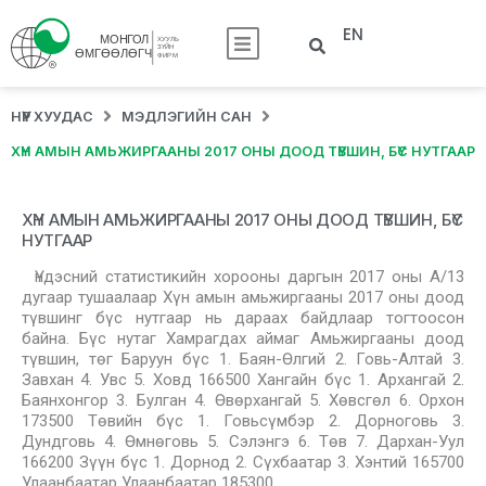
EN
НҮҮР ХУУДАС
МЭДЛЭГИЙН САН
ХҮН АМЫН АМЬЖИРГААНЫ 2017 ОНЫ ДООД ТҮВШИН, БҮС НУТГААР
ХҮН АМЫН АМЬЖИРГААНЫ 2017 ОНЫ ДООД ТҮВШИН, БҮС
НУТГААР
Үндэсний статистикийн хорооны даргын 2017 оны А/13
дугаар тушаалаар Хүн амын амьжиргааны 2017 оны доод
түвшинг бүс нутгаар нь дараах байдлаар тогтоосон
байна. Бүс нутаг Хамрагдах аймаг Амьжиргааны доод
түвшин, төг Баруун бүс 1. Баян-Өлгий 2. Говь-Алтай 3.
Завхан 4. Увс 5. Ховд 166500 Хангайн бүс 1. Архангай 2.
Баянхонгор 3. Булган 4. Өвөрхангай 5. Хөвсгөл 6. Орхон
173500 Төвийн бүс 1. Говьсүмбэр 2. Дорноговь 3.
Дундговь 4. Өмнөговь 5. Сэлэнгэ 6. Төв 7. Дархан-Уул
166200 Зүүн бүс 1. Дорнод 2. Сүхбаатар 3. Хэнтий 165700
Улаанбаатар Улаанбаатар 185300