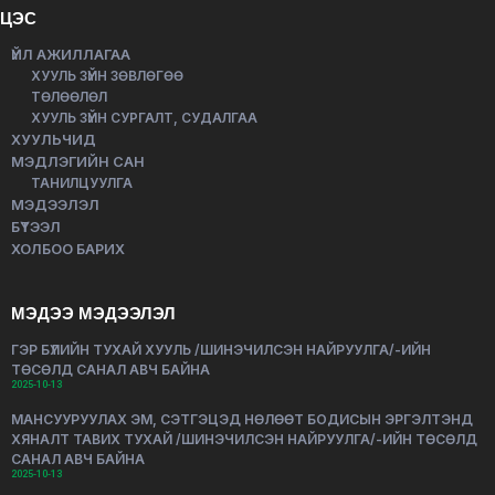
ЦЭС
ҮЙЛ АЖИЛЛАГАА
ХУУЛЬ ЗҮЙН ЗӨВЛӨГӨӨ
ТӨЛӨӨЛӨЛ
ХУУЛЬ ЗҮЙН СУРГАЛТ, СУДАЛГАА
ХУУЛЬЧИД
МЭДЛЭГИЙН САН
ТАНИЛЦУУЛГА
МЭДЭЭЛЭЛ
БҮТЭЭЛ
ХОЛБОО БАРИХ
МЭДЭЭ МЭДЭЭЛЭЛ
ГЭР БҮЛИЙН ТУХАЙ ХУУЛЬ /ШИНЭЧИЛСЭН НАЙРУУЛГА/-ИЙН
ТӨСӨЛД САНАЛ АВЧ БАЙНА
2025-10-13
МАНСУУРУУЛАХ ЭМ, СЭТГЭЦЭД НӨЛӨӨТ БОДИСЫН ЭРГЭЛТЭНД
ХЯНАЛТ ТАВИХ ТУХАЙ /ШИНЭЧИЛСЭН НАЙРУУЛГА/-ИЙН ТӨСӨЛД
САНАЛ АВЧ БАЙНА
2025-10-13