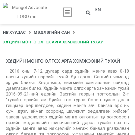
EN
НҮҮР ХУУДАС
МЭДЛЭГИЙН САН
ХҮҮХДИЙН МӨНГӨ ОЛГОХ АРГА ХЭМЖЭЭНИЙ ТУХАЙ
ХҮҮХДИЙН МӨНГӨ ОЛГОХ АРГА ХЭМЖЭЭНИЙ ТУХАЙ
2016 оны 7-12 дугаар сард хүүхдийн мөнгө авах 0-18
насны хүүхдийн нэрсийг тухай бүр гарган Сангийн яаманд
хүргүүлж байхыг Хөдөлмөр, нийгмийн хамгааллын сайдад
даалгасан билээ. Хүүхдийн мөнгө олгох арга хэмээний тухай
2016-09-21-ний өдрийн Засгийн газрын тогтоолын 2-т
“тухайн өрхийн ам бүлийн тоо гурав болон түүнээс дээш
гишүүнээр өөрчлөгдсөн, хүүхдийн мөнгө авч байгаа өрх нь
сум, дүүрэг, аймаг хооронд шилжилт хөдөлгөөн хийсэн”
заасан үндэслэлээр хүүхдийн мөнгө олголтыг түр зогсоосон
өрхийн мэдээллийн шинэчилсний дараа тухайн өрх нь
хүүхдийн мөнгө авах нөхцөлийг хангаж байвал үргэлжлүүлэн
олгох бөгөөд түр зогсоосон хугацааны мөнгийг нөхөн