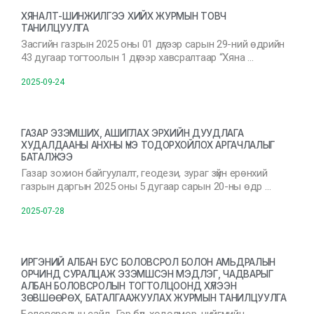
ХЯНАЛТ-ШИНЖИЛГЭЭ ХИЙХ ЖУРМЫН ТОВЧ
ТАНИЛЦУУЛГА
Засгийн газрын 2025 оны 01 дүгээр сарын 29-ний өдрийн
43 дугаар тогтоолын 1 дүгээр хавсралтаар “Хяна …
2025-09-24
ГАЗАР ЭЗЭМШИХ, АШИГЛАХ ЭРХИЙН ДУУДЛАГА
ХУДАЛДААНЫ АНХНЫ ҮНЭ ТОДОРХОЙЛОХ АРГАЧЛАЛЫГ
БАТАЛЖЭЭ
Газар зохион байгуулалт, геодези, зураг зүйн ерөнхий
газрын даргын 2025 оны 5 дугаар сарын 20-ны өдр …
2025-07-28
ИРГЭНИЙ АЛБАН БУС БОЛОВСРОЛ БОЛОН АМЬДРАЛЫН
ОРЧИНД СУРАЛЦАЖ ЭЗЭМШСЭН МЭДЛЭГ, ЧАДВАРЫГ
АЛБАН БОЛОВСРОЛЫН ТОГТОЛЦООНД ХҮЛЭЭН
ЗӨВШӨӨРӨХ, БАТАЛГААЖУУЛАХ ЖУРМЫН ТАНИЛЦУУЛГА