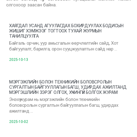
олгохоор заасан байна.
ХАЯГДАЛ УСАНД АГУУЛАГДАХ БОХИРДУУЛАХ БОДИСЫН
ЖИШИГ ХЭМЖЭЭГ ТОГТООХ ТУХАЙ ЖУРМЫН
ТАНИЛЦУУЛГА
Байгаль орчин, уур амьсгалын өөрчлөлтийн сайд, Хот
байгуулалт, барилга, орон сууцжуулалтын сайд нар …
2025-10-13
МЭРГЭЖЛИЙН БОЛОН ТЕХНИКИЙН БОЛОВСРОЛЫН
СУРГАЛТЫН БАЙГУУЛЛАГЫН БАГШ, УДИРДАХ АЖИЛТАНД
МЭРГЭШЛИЙН ЗЭРЭГ ОЛГОХ, ХҮЧИНГҮЙ БОЛГОХ ЖУРАМ
Энэхүү журам нь мэргэжлийн болон техникийн
боловсролын сургалтын байгууллагын багш, удирдах
ажилтанд …
2025-10-02