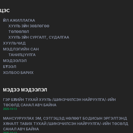
ЦЭС
ҮЙЛ АЖИЛЛАГАА
ХУУЛЬ ЗҮЙН ЗӨВЛӨГӨӨ
ТӨЛӨӨЛӨЛ
ХУУЛЬ ЗҮЙН СУРГАЛТ, СУДАЛГАА
ХУУЛЬЧИД
МЭДЛЭГИЙН САН
ТАНИЛЦУУЛГА
МЭДЭЭЛЭЛ
БҮТЭЭЛ
ХОЛБОО БАРИХ
МЭДЭЭ МЭДЭЭЛЭЛ
ГЭР БҮЛИЙН ТУХАЙ ХУУЛЬ /ШИНЭЧИЛСЭН НАЙРУУЛГА/-ИЙН
ТӨСӨЛД САНАЛ АВЧ БАЙНА
2025-10-13
МАНСУУРУУЛАХ ЭМ, СЭТГЭЦЭД НӨЛӨӨТ БОДИСЫН ЭРГЭЛТЭНД
ХЯНАЛТ ТАВИХ ТУХАЙ /ШИНЭЧИЛСЭН НАЙРУУЛГА/-ИЙН ТӨСӨЛД
САНАЛ АВЧ БАЙНА