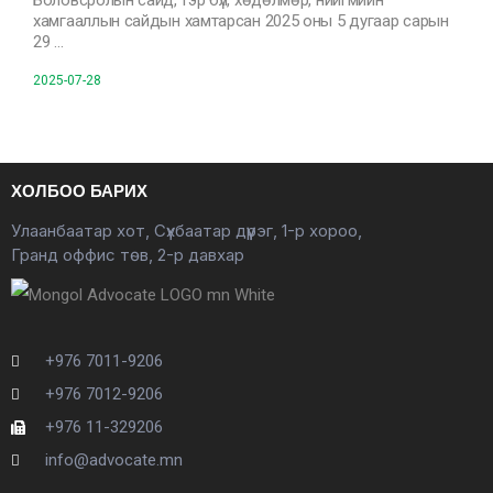
Боловсролын сайд, Гэр бүл, хөдөлмөр, нийгмийн
хамгааллын сайдын хамтарсан 2025 оны 5 дугаар сарын
29 …
2025-07-28
ХОЛБОО БАРИХ
Улаанбаатар хот, Сүхбаатар дүүрэг, 1-р хороо,
Гранд оффис төв, 2-р давхар
+976 7011-9206
+976 7012-9206
+976 11-329206
info@advocate.mn