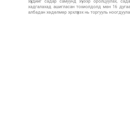
хүүхдийг садар самуунд хүчээр оролцуулах, сада
хадгалахад ашигласан тохиолдолд мөн 16 дугаар 
албадан хөдөлмөр эрхлүүлэх нь торгууль ноогдуулах 