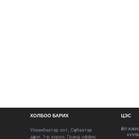
ХОЛБОО БАРИХ
ЦЭС
ҮЙЛ АЖИ
Улаанбаатар хот, Сүхбаатар
ХУУЛЬ
дүүрэг, 1-р хороо, Гранд оффис