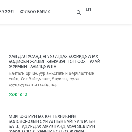
EN
БҮТЭЭЛ
ХОЛБОО БАРИХ
ХАЯГДАЛ УСАНД АГУУЛАГДАХ БОХИРДУУЛАХ
БОДИСЫН ЖИШИГ ХЭМЖЭЭГ ТОГТООХ ТУХАЙ
ЖУРМЫН ТАНИЛЦУУЛГА
Байгаль орчин, уур амьсгалын өөрчлөлтийн
сайд, Хот байгуулалт, барилга, орон
сууцжуулалтын сайд нар …
2025-10-13
МЭРГЭЖЛИЙН БОЛОН ТЕХНИКИЙН
БОЛОВСРОЛЫН СУРГАЛТЫН БАЙГУУЛЛАГЫН
БАГШ, УДИРДАХ АЖИЛТАНД МЭРГЭШЛИЙН
ЗЭРЭГ ОЛГОХ, ХҮЧИНГҮЙ БОЛГОХ ЖУРАМ