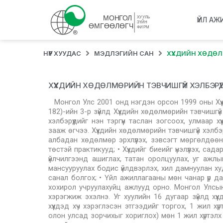
ҮЙЛ АЖ
НҮҮР ХУУДАС
МЭДЛЭГИЙН САН
ХҮҮХДИЙН ХӨДӨЛ
ХҮҮХДИЙН ХӨДӨЛМӨРИЙН ТЭВЧИШГҮЙ ХЭЛБЭРҮҮ
Монгол Улс 2001 онд нэгдэн орсон 1999 оны Хүү
182)-ийн 3-р зүйлд Хүүхдийн хөдөлмөрийн тэвчишгү
хэлбэрүүдийг нэн тэргүүн таслан зогсоох, улмаар
зааж өгчээ. Хүүхдийн хөдөлмөрийн тэвчишгүй хэлбэр
албадан хөдөлмөр эрхлүүлэх, зэвсэгт мөргөлдөөнд д
төстэй практикууд; • Хүүхдийг биеийг үнэлүүлэх, са
үйлчилгээнд ашиглах, татан оролцуулах, уг ажл
мансууруулах бодис үйлдвэрлэх, хил дамнуулан ху
санал болгох; • Үйл ажиллагааны мөн чанар үр даг
хохирол учруулахуйц ажлууд орно. Монгол Улсын 
хэрэгжиж эхэлнэ. Уг хуулийн 16 дугаар зүйлд хү
хүүхдэд хүч хэрэглэсэн этгээдийг торгох, 1 жил 
олон улсад зорчихыг хориглох) мөн 1 жил хүртэлх хо