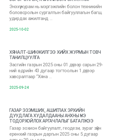
Энэхүү журам нь мэргэжлийн болон техникийн
боловсролын сургалтын байгууллагын багш,
удирдах ажилтанд …
2025-10-02
ХЯНАЛТ-ШИНЖИЛГЭЭ ХИЙХ ЖУРМЫН ТОВЧ
ТАНИЛЦУУЛГА
Засгийн газрын 2025 оны 01 дүгээр сарын 29-
ний өдрийн 43 дугаар тогтоолын 1 дүгээр
хавсралтаар “Хяна …
2025-09-24
ГАЗАР ЭЗЭМШИХ, АШИГЛАХ ЭРХИЙН
ДУУДЛАГА ХУДАЛДААНЫ АНХНЫ ҮНЭ
ТОДОРХОЙЛОХ АРГАЧЛАЛЫГ БАТАЛЖЭЭ
Газар зохион байгуулалт, геодези, зураг зүйн
ерөнхий газрын даргын 2025 оны 5 дугаар