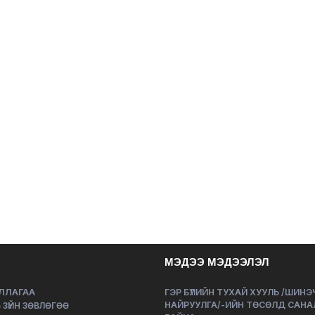
МЭДЭЭ МЭДЭЭЛЭЛ
ЛЛАГАА
ГЭР БҮЛИЙН ТУХАЙ ХУУЛЬ /ШИН
НАЙРУУЛГА/-ИЙН ТӨСӨЛД САНА
 ЗҮЙН ЗӨВЛӨГӨӨ