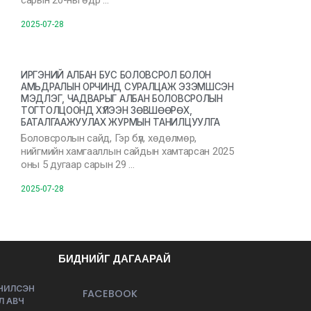
сарын 20-ны өдр …
2025-07-28
ИРГЭНИЙ АЛБАН БУС БОЛОВСРОЛ БОЛОН
АМЬДРАЛЫН ОРЧИНД СУРАЛЦАЖ ЭЗЭМШСЭН
МЭДЛЭГ, ЧАДВАРЫГ АЛБАН БОЛОВСРОЛЫН
ТОГТОЛЦООНД ХҮЛЭЭН ЗӨВШӨӨРӨХ,
БАТАЛГААЖУУЛАХ ЖУРМЫН ТАНИЛЦУУЛГА
Боловсролын сайд, Гэр бүл, хөдөлмөр,
нийгмийн хамгааллын сайдын хамтарсан 2025
оны 5 дугаар сарын 29 …
2025-07-28
БИДНИЙГ ДАГААРАЙ
ЭЧИЛСЭН
FACEBOOK
Л АВЧ