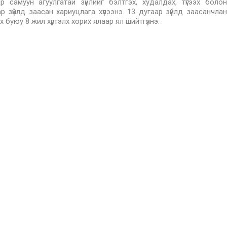
р самуун агуулгатай зүйлийг бэлтгэх, худалдах, түгээх болон
зүйлд заасан хариуцлага хүлээнэ. 13 дугаар зүйлд заасанчлан
буюу 8 жил хүртэлх хорих ялаар ял шийтгүүлнэ.