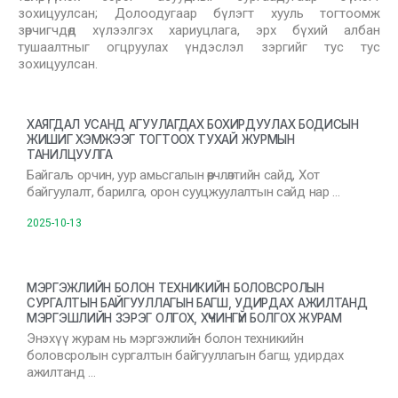
зохицуулсан; Долоодугаар бүлэгт хууль тогтоомж
зөрчигчдөд хүлээлгэх хариуцлага, эрх бүхий албан
тушаалтныг огцруулах үндэслэл зэргийг тус тус
зохицуулсан.
ХАЯГДАЛ УСАНД АГУУЛАГДАХ БОХИРДУУЛАХ БОДИСЫН
ЖИШИГ ХЭМЖЭЭГ ТОГТООХ ТУХАЙ ЖУРМЫН
ТАНИЛЦУУЛГА
Байгаль орчин, уур амьсгалын өөрчлөлтийн сайд, Хот
байгуулалт, барилга, орон сууцжуулалтын сайд нар …
2025-10-13
МЭРГЭЖЛИЙН БОЛОН ТЕХНИКИЙН БОЛОВСРОЛЫН
СУРГАЛТЫН БАЙГУУЛЛАГЫН БАГШ, УДИРДАХ АЖИЛТАНД
МЭРГЭШЛИЙН ЗЭРЭГ ОЛГОХ, ХҮЧИНГҮЙ БОЛГОХ ЖУРАМ
Энэхүү журам нь мэргэжлийн болон техникийн
боловсролын сургалтын байгууллагын багш, удирдах
ажилтанд …