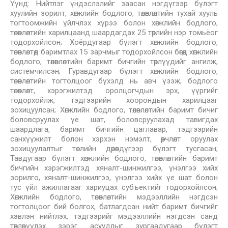
Үүнд: Нийтлэг үндэслэлийг заасан нэгдүгээр бүлэгт
хуулийн зорилт, хөгжлийн бодлого, төлөвлөлтийн тухай хууль
тогтоомжийн үйлчлэх хүрээ болон хөгжлийн бодлого,
төлөвлөлтийн харилцаанд шаардагдах 25 төрлийн нэр томьёог
тодорхойлсон; Хоёрдугаар бүлэгт хөгжлийн бодлого,
төлөвлөлтөд баримтлах 15 зарчмыг тодорхойлсон бөгөөд хөгжлийн
бодлого, төлөвлөлтийн баримт бичгийн төрлүүдийг ангилж,
системчилсэн; Гуравдугаар бүлэгт хөгжлийн бодлого,
төлөвлөлтийн тогтолцоог бүхэлд нь авч үзэж, бодлого
төлөвлөлт, хэрэгжилтэд оролцогчдын эрх, үүргийг
тодорхойлж, тэдгээрийн хоорондын харилцааг
зохицуулсан; Хөгжлийн бодлого, төлөвлөлтийн баримт бичиг
боловсруулах үе шат, боловсруулахад тавигдах
шаардлага, баримт бичгийн цаглавар, тэдгээрийн
санхүүжилт болон хэрхэн нэмэлт, өөрчлөлт оруулах
зохицуулалтыг төслийн дөрөвдүгээр бүлэгт тусгасан;
Тавдугаар бүлэгт хөгжлийн бодлого, төлөвлөлтийн баримт
бичгийн хэрэгжилтэд хяналт-шинжилгээ, үнэлгээ хийх
зорилго, хяналт-шинжилгээ, үнэлгээ хийх үе шат болон
тус үйл ажиллагааг хариуцах субъектийг тодорхойлсон;
Хөгжлийн бодлого, төлөвлөлтийн мэдээллийн нэгдсэн
тогтолцоог бий болгох, батлагдсан нийт баримт бичгийг
хэвлэн нийтлэх, тэдгээрийг мэдээллийн нэгдсэн санд
төвлөрүүлэх зэрэг асуудлыг зургаадугаар бүлэгт