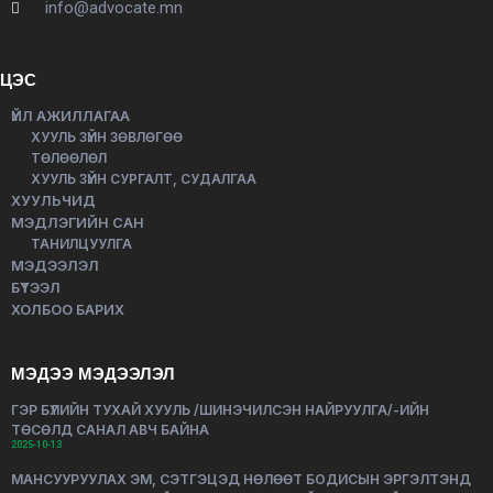
info@advocate.mn
ЦЭС
ҮЙЛ АЖИЛЛАГАА
ХУУЛЬ ЗҮЙН ЗӨВЛӨГӨӨ
ТӨЛӨӨЛӨЛ
ХУУЛЬ ЗҮЙН СУРГАЛТ, СУДАЛГАА
ХУУЛЬЧИД
МЭДЛЭГИЙН САН
ТАНИЛЦУУЛГА
МЭДЭЭЛЭЛ
БҮТЭЭЛ
ХОЛБОО БАРИХ
МЭДЭЭ МЭДЭЭЛЭЛ
ГЭР БҮЛИЙН ТУХАЙ ХУУЛЬ /ШИНЭЧИЛСЭН НАЙРУУЛГА/-ИЙН
ТӨСӨЛД САНАЛ АВЧ БАЙНА
2025-10-13
МАНСУУРУУЛАХ ЭМ, СЭТГЭЦЭД НӨЛӨӨТ БОДИСЫН ЭРГЭЛТЭНД