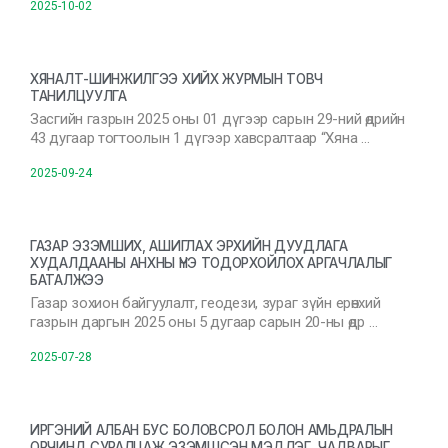
2025-10-02
ХЯНАЛТ-ШИНЖИЛГЭЭ ХИЙХ ЖУРМЫН ТОВЧ
ТАНИЛЦУУЛГА
Засгийн газрын 2025 оны 01 дүгээр сарын 29-ний өдрийн
43 дугаар тогтоолын 1 дүгээр хавсралтаар “Хяна …
2025-09-24
ГАЗАР ЭЗЭМШИХ, АШИГЛАХ ЭРХИЙН ДУУДЛАГА
ХУДАЛДААНЫ АНХНЫ ҮНЭ ТОДОРХОЙЛОХ АРГАЧЛАЛЫГ
БАТАЛЖЭЭ
Газар зохион байгуулалт, геодези, зураг зүйн ерөнхий
газрын даргын 2025 оны 5 дугаар сарын 20-ны өдр …
2025-07-28
ИРГЭНИЙ АЛБАН БУС БОЛОВСРОЛ БОЛОН АМЬДРАЛЫН
ОРЧИНД СУРАЛЦАЖ ЭЗЭМШСЭН МЭДЛЭГ, ЧАДВАРЫГ