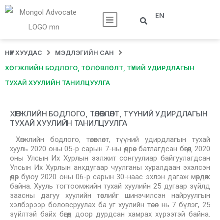
EN
НҮҮР ХУУДАС
МЭДЛЭГИЙН САН
ХӨГЖЛИЙН БОДЛОГО, ТӨЛӨВЛӨЛТ, ТҮҮНИЙ УДИРДЛАГЫН
ТУХАЙ ХУУЛИЙН ТАНИЛЦУУЛГА
ХӨГЖЛИЙН БОДЛОГО, ТӨЛӨВЛӨЛТ, ТҮҮНИЙ УДИРДЛАГЫН
ТУХАЙ ХУУЛИЙН ТАНИЛЦУУЛГА
Хөгжлийн бодлого, төлөвлөлт, түүний удирдлагын тухай
хууль 2020 оны 05-р сарын 7-ны өдрөөс батлагдсан бөгөөд 2020
оны Улсын Их Хурлын ээлжит сонгуулиар байгуулагдсан
Улсын Их Хурлын анхдугаар чуулганы хуралдаан эхэлсэн
өдөр буюу 2020 оны 06-р сарын 30-наас эхлэн дагаж мөрдөж
байна. Хууль тогтоомжийн тухай хуулийн 25 дугаар зүйлд
заасны дагуу хуулийн төслийг шинэчилсэн найруулгын
хэлбэрээр боловсруулах ба уг хуулийн төсөл нь 7 бүлэг, 25
зүйлтэй байх бөгөөд доор дурдсан хамрах хүрээтэй байна.