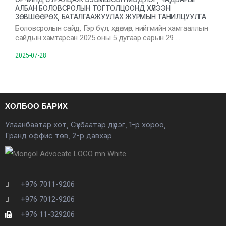
АЛБАН БОЛОВСРОЛЫН ТОГТОЛЦООНД ХҮЛЭЭН
ЗӨВШӨӨРӨХ, БАТАЛГААЖУУЛАХ ЖУРМЫН ТАНИЛЦУУЛГА
Боловсролын сайд, Гэр бүл, хөдөлмөр, нийгмийн хамгааллын
сайдын хамтарсан 2025 оны 5 дугаар сарын 29 …
2025-07-28
ХОЛБОО БАРИХ
Улаанбаатар хот, Сүхбаатар дүүрэг, 1-р хороо,
Гранд оффис төв, 2-р давхар
+976 7011-9206
+976 7012-9206
+976 11-329206