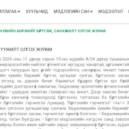
ИЛЛАГАА
ХУУЛЬЧИД
МЭДЛЭГИЙН САН
МЭДЭЭЛЭЛ
УВИЙН БИРЖИЙГ БҮРТГЭЖ, САНХҮҮЖИЛТ ОЛГОХ ЖУРАМ
НХҮҮЖИЛТ ОЛГОХ ЖУРАМ
н 2024 оны 11 дүгээр сарын 15-ны өдрийн А/54 дүгээр тушаалын
мөрэрхлэлтийн нийтлэг үйлчилгээг иргэдэд чанартай, хүртээмжтэй
гч талуудын эрх, үүргийг тодорхойлох, санхүүжүүлэх, хяналт тавих
н хувийн биржийг бүртгэх, хугацааг сунгах, бүртгэлээс хасах
этгээд нь дараах бичиг баримтыг бүрдүүлэн бүртгэх эрх бүхий
тгээдийн дэлгэрэнгүй лавлагаа; /хөдөлмөр эрхлэлтийн үйлчилгээний
айх/ • удирдах ажилтан /захирал/-ны анкет; Дээр заасан бичиг
үрэн хангаагүй тохиолдолд бүртгэхээс татгалзах ба бүртгэлийн
бүртгэлийн гэрчилгээ /цаашид “бүртгэлийн гэрчилгээ” гэх/-г 3
 анх олгосон хугацаагаар сунгана. Хөдөлмөрийн хувийн биржийг
ага бүртгэлээс хасаж, гэрчилгээг хүчингүй болгоно: • Хөдөлмөрийн
гээд татан буугдсан; • Бүртгэл мэдээллийн нэгдсэн санд хэвлэл
йрны болон ажил хайгчийн зарыг зөвшөөрөлгүй бүртгэсэн, худал