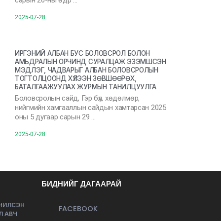
сарын 20-ны өдр …
2025-07-28
ИРГЭНИЙ АЛБАН БУС БОЛОВСРОЛ БОЛОН
АМЬДРАЛЫН ОРЧИНД СУРАЛЦАЖ ЭЗЭМШСЭН
МЭДЛЭГ, ЧАДВАРЫГ АЛБАН БОЛОВСРОЛЫН
ТОГТОЛЦООНД ХҮЛЭЭН ЗӨВШӨӨРӨХ,
БАТАЛГААЖУУЛАХ ЖУРМЫН ТАНИЛЦУУЛГА
Боловсролын сайд, Гэр бүл, хөдөлмөр,
нийгмийн хамгааллын сайдын хамтарсан 2025
оны 5 дугаар сарын 29 …
2025-07-28
БИДНИЙГ ДАГААРАЙ
ЭЧИЛСЭН
FACEBOOK
Л АВЧ