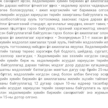
лж санхүүжилт хүссэн; Хөдөлмөрийн хувийн биржийн үйл ажиллагаа
дараах нийтлэг үйлчилгээг үзүүлнэ: • хөдөлмөр эрхлэх чадварын
влөгөө боловсруулах; • ажил мэргэжлийн чиг баримжаа олгох
дөлмөрийн асуудал хариуцсан төрийн захиргааны байгууллага нь
 холбоотойгоор хууль тогтоомжид зааснаас гадна дараах үйл
лэг үйлчилгээний стандарт, аргачлалыг мөрдүүлэх, хяналт тавих; •
ажил гүйцэтгүүлэх гэрээ байгуулах, гэрээний хэрэгжилтэд хяналт
жүүлсэн байгууллагатай байгуулсан гэрээ болон үйл ажиллагааг олон
ах үйл ажиллагааг хэрэгжүүлнэ: • Энэхүү журмын 3.1-т заасан үйл
ий хувийн мэдээлэл хамгаалах тухай хууль, Нийтийн мэдээллийн ил
ууль тогтоомжид нийцүүлэн үйл ажиллагаа явуулах. Хөдөлмөрийн
тийн талаар төрөөс хэрэгжүүлж буй бодлого, шийдвэр, сургалт,
дээллээр хангагдах; • Хөдөлмөрийн зах зээлийн нэгдсэн санд
өрийн хувийн бирж нь хөдөлмөрийн асуудал хариуцсан төрийн
сэн байгууллагад дараах тайлан, мэдээг доор дурдсан хугацаанд
н шатны мэдээллийг батлагдсан маягтын дагуу сар бүрийн 25-ны
үртгэл, мэдээллийн нэгдсэн санд болон албан бичгээр эсхүл
рийн хувийн биржийн үйл ажиллагааны жилийн эцсийн тайланг
ааны байгууллагад 12 дугаар сарын 10-ны өдрөөр тасалбар
ийн асуудал хариуцсан төрийн захиргааны байгууллага нь эрх
дэслэн хөдөлмөрийн хувийн биржийн санхүүжилтийг энэ журмын
йн 15-ны дотор олгоно.