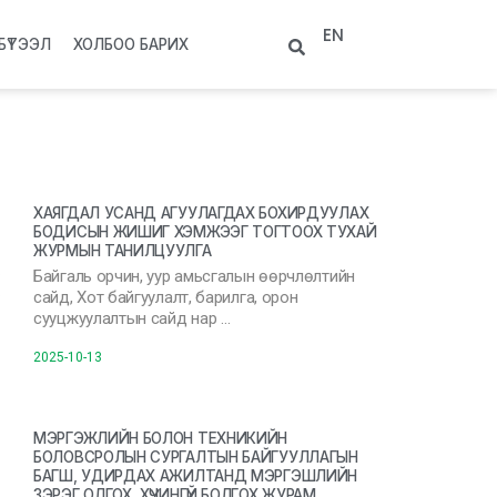
EN
БҮТЭЭЛ
ХОЛБОО БАРИХ
ХАЯГДАЛ УСАНД АГУУЛАГДАХ БОХИРДУУЛАХ
БОДИСЫН ЖИШИГ ХЭМЖЭЭГ ТОГТООХ ТУХАЙ
ЖУРМЫН ТАНИЛЦУУЛГА
Байгаль орчин, уур амьсгалын өөрчлөлтийн
сайд, Хот байгуулалт, барилга, орон
сууцжуулалтын сайд нар …
2025-10-13
МЭРГЭЖЛИЙН БОЛОН ТЕХНИКИЙН
БОЛОВСРОЛЫН СУРГАЛТЫН БАЙГУУЛЛАГЫН
БАГШ, УДИРДАХ АЖИЛТАНД МЭРГЭШЛИЙН
ЗЭРЭГ ОЛГОХ, ХҮЧИНГҮЙ БОЛГОХ ЖУРАМ