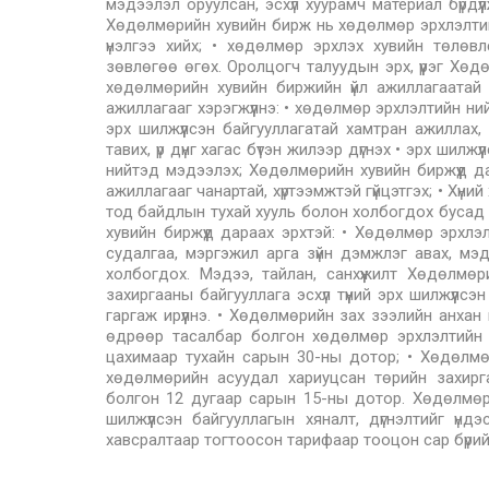
мэдээлэл оруулсан, эсхүл хуурамч материал бүрдүү
Хөдөлмөрийн хувийн бирж нь хөдөлмөр эрхлэлтийн 
үнэлгээ хийх; • хөдөлмөр эрхлэх хувийн төлө
зөвлөгөө өгөх. Оролцогч талуудын эрх, үүрэг Хө
хөдөлмөрийн хувийн биржийн үйл ажиллагаатай
ажиллагааг хэрэгжүүлнэ: • хөдөлмөр эрхлэлтийн нийт
эрх шилжүүлсэн байгууллагатай хамтран ажиллах, 
тавих, үр дүнг хагас бүтэн жилээр дүгнэх • эрх шил
нийтэд мэдээлэх; Хөдөлмөрийн хувийн биржүүд дара
ажиллагааг чанартай, хүртээмжтэй гүйцэтгэх; • Хүн
тод байдлын тухай хууль болон холбогдох бусад х
хувийн биржүүд дараах эрхтэй: • Хөдөлмөр эрхлэл
судалгаа, мэргэжил арга зүйн дэмжлэг авах, мэ
холбогдох. Мэдээ, тайлан, санхүүжилт Хөдөлм
захиргааны байгууллага эсхүл түүний эрх шилжүүл
гаргаж ирүүлнэ. • Хөдөлмөрийн зах зээлийн анха
өдрөөр тасалбар болгон хөдөлмөр эрхлэлтийн б
цахимаар тухайн сарын 30-ны дотор; • Хөдөлмө
хөдөлмөрийн асуудал хариуцсан төрийн захирг
болгон 12 дугаар сарын 15-ны дотор. Хөдөлмөр
шилжүүлсэн байгууллагын хяналт, дүгнэлтийг үн
хавсралтаар тогтоосон тарифаар тооцон сар бүри