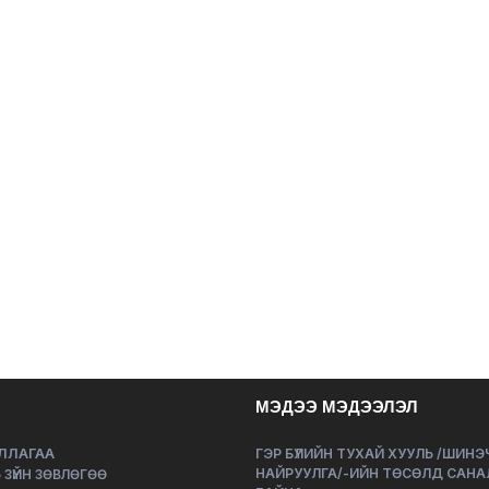
МЭДЭЭ МЭДЭЭЛЭЛ
ЛЛАГАА
ГЭР БҮЛИЙН ТУХАЙ ХУУЛЬ /ШИН
НАЙРУУЛГА/-ИЙН ТӨСӨЛД САНА
 ЗҮЙН ЗӨВЛӨГӨӨ