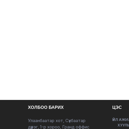
ХОЛБОО БАРИХ
ЦЭС
ҮЙЛ АЖИ
Улаанбаатар хот, Сүхбаатар
ХУУЛЬ
дүүрэг, 1-р хороо, Гранд оффис