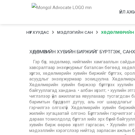
ҮЙЛ АЖ
НҮҮР ХУУДАС
МЭДЛЭГИЙН САН
ХӨДӨЛМӨРИЙН Х
ХӨДӨЛМӨРИЙН ХУВИЙН БИРЖИЙГ БҮРТГЭЖ, СА
Гэр бүл, хөдөлмөр, нийгмийн хамгааллын сайды
хавсралтаар энэхүү журмыг баталсан бөгөөд хөдөл
хүргэх, хөдөлмөрийн хувийн биржийг бүртгэх, оролцо
асуудлыг энэхүү журмаар зохицуулна. Хөдөлмөрий
Хөдөлмөрийн хувийн биржээр бүртгүүлэх хуулийн 
байгууллагад хандана. • албан хүсэлт; • хуулийн э
чиглэлээр үйл ажиллагаа явуулахаар тусгагдсан б
баримтын бүрдүүлэлт дутуу, аль нэг шаардлагыг б
гэрчилгээ олгохгүй. Хөдөлмөрийн хувийн биржийн 
жилийн хугацаатай олгоно. Бүртгэлийн гэрчилгээг
дараах тохиолдолд бүртгэл хийх эрх бүхий байгуулл
хувийн бирж өөрөө хүсэлт гаргасан; • Хуулийн эт
мэдээллийн хэрэгслээр нийтэд зарласан ажлын ба