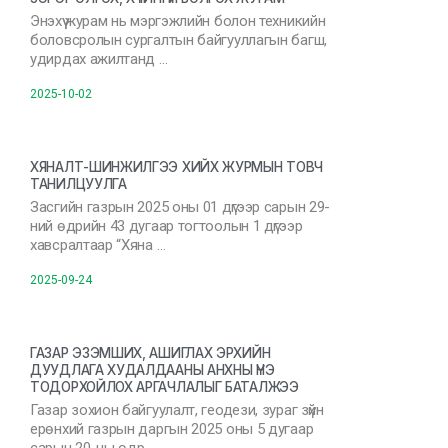
Энэхүү журам нь мэргэжлийн болон техникийн
боловсролын сургалтын байгууллагын багш,
удирдах ажилтанд …
2025-10-02
ХЯНАЛТ-ШИНЖИЛГЭЭ ХИЙХ ЖУРМЫН ТОВЧ
ТАНИЛЦУУЛГА
Засгийн газрын 2025 оны 01 дүгээр сарын 29-
ний өдрийн 43 дугаар тогтоолын 1 дүгээр
хавсралтаар “Хяна …
2025-09-24
ГАЗАР ЭЗЭМШИХ, АШИГЛАХ ЭРХИЙН
ДУУДЛАГА ХУДАЛДААНЫ АНХНЫ ҮНЭ
ТОДОРХОЙЛОХ АРГАЧЛАЛЫГ БАТАЛЖЭЭ
Газар зохион байгуулалт, геодези, зураг зүйн
ерөнхий газрын даргын 2025 оны 5 дугаар