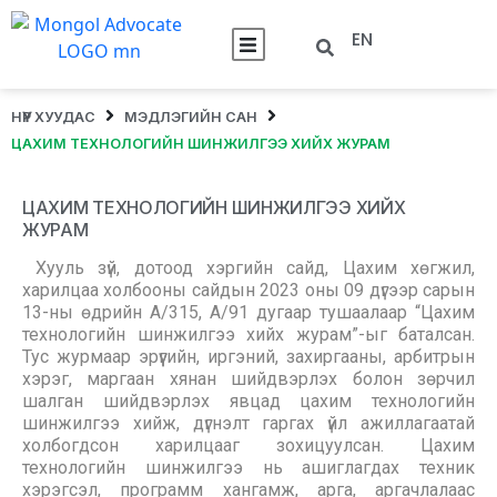
EN
НҮҮР ХУУДАС
МЭДЛЭГИЙН САН
ЦАХИМ ТЕХНОЛОГИЙН ШИНЖИЛГЭЭ ХИЙХ ЖУРАМ
ЦАХИМ ТЕХНОЛОГИЙН ШИНЖИЛГЭЭ ХИЙХ
ЖУРАМ
Хууль зүй, дотоод хэргийн сайд, Цахим хөгжил,
харилцаа холбооны сайдын 2023 оны 09 дүгээр сарын
13-ны өдрийн А/315, А/91 дугаар тушаалаар “Цахим
технологийн шинжилгээ хийх журам”-ыг баталсан.
Тус журмаар эрүүгийн, иргэний, захиргааны, арбитрын
хэрэг, маргаан хянан шийдвэрлэх болон зөрчил
шалган шийдвэрлэх явцад цахим технологийн
шинжилгээ хийж, дүгнэлт гаргах үйл ажиллагаатай
холбогдсон харилцааг зохицуулсан. Цахим
технологийн шинжилгээ нь ашиглагдах техник
хэрэгсэл, программ хангамж, арга, аргачлалаас