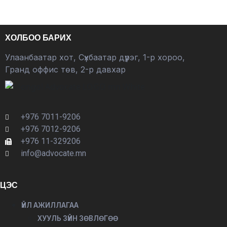
ХОЛБОО БАРИХ
Улаанбаатар хот, Сүхбаатар дүүрэг, 1-р хороо,
Гранд оффис төв, 2-р давхар
+976 7011-9206
+976 7012-9206
+976 11-329206
info@advocate.mn
ЦЭС
ҮЙЛ АЖИЛЛАГАА
ХУУЛЬ ЗҮЙН ЗӨВЛӨГӨӨ