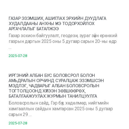
ГАЗАР ЭЗЭМШИХ, АШИГЛАХ ЭРХИЙН ДУУДЛАГА
ХУДАЛДААНЫ АНХНЫ ҮНЭ ТОДОРХОЙЛОХ
АРГАЧЛАЛЫГ БАТАЛЖЭЭ
Газар зохион байгуулалт, геодези, зураг зүйн ерөнхий
газрын даргын 2025 оны 5 дугаар сарын 20-ны өдр
…
2025-07-28
ИРГЭНИЙ АЛБАН БУС БОЛОВСРОЛ БОЛОН
АМЬДРАЛЫН ОРЧИНД СУРАЛЦАЖ ЭЗЭМШСЭН
МЭДЛЭГ, ЧАДВАРЫГ АЛБАН БОЛОВСРОЛЫН
ТОГТОЛЦООНД ХҮЛЭЭН ЗӨВШӨӨРӨХ,
БАТАЛГААЖУУЛАХ ЖУРМЫН ТАНИЛЦУУЛГА
Боловсролын сайд, Гэр бүл, хөдөлмөр, нийгмийн
хамгааллын сайдын хамтарсан 2025 оны 5 дугаар
сарын 29 …
2025-07-28