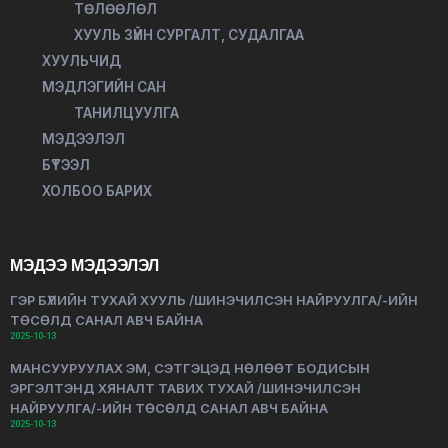
ТӨЛӨӨЛӨЛ
ХУУЛЬ ЗҮЙН СУРГАЛТ, СУДАЛГАА
ХУУЛЬЧИД
МЭДЛЭГИЙН САН
ТАНИЛЦУУЛГА
МЭДЭЭЛЭЛ
БҮТЭЭЛ
ХОЛБОО БАРИХ
МЭДЭЭ МЭДЭЭЛЭЛ
ГЭР БҮЛИЙН ТУХАЙ ХУУЛЬ /ШИНЭЧИЛСЭН НАЙРУУЛГА/-ИЙН
ТӨСӨЛД САНАЛ АВЧ БАЙНА
2025-10-13
МАНСУУРУУЛАХ ЭМ, СЭТГЭЦЭД НӨЛӨӨТ БОДИСЫН
ЭРГЭЛТЭНД ХЯНАЛТ ТАВИХ ТУХАЙ /ШИНЭЧИЛСЭН
НАЙРУУЛГА/-ИЙН ТӨСӨЛД САНАЛ АВЧ БАЙНА
2025-10-13