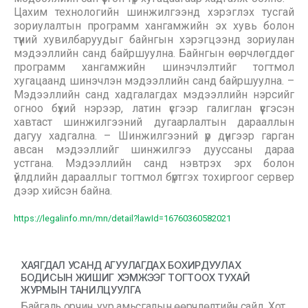
Цахим технологийн шинжилгээнд хэрэглэх тусгай
зориулалтын программ хангамжийн эх хувь болон
түүний хувилбаруудыг байнгын хэрэгцээнд зориулан
мэдээллийн санд байршуулна. Байнгын өөрчлөгддөг
программ хангамжийн шинэчлэлтийг тогтмол
хугацаанд шинэчлэн мэдээллийн санд байршуулна. –
Мэдээллийн санд хадгалагдах мэдээллийн нэрсийг
огноо бүхий нэрээр, латин үсгээр галиглан үүсгэсэн
хавтаст шинжилгээний дугаарлалтын дарааллын
дагуу хадгална. – Шинжилгээний үр дүнгээр гарган
авсан мэдээллийг шинжилгээ дууссаны дараа
устгана. Мэдээллийн санд нэвтрэх эрх болон
үйлдлийн дарааллыг тогтмол бүртгэх тохиргоог сервер
дээр хийсэн байна.
https://legalinfo.mn/mn/detail?lawId=16760360582021
ХАЯГДАЛ УСАНД АГУУЛАГДАХ БОХИРДУУЛАХ
БОДИСЫН ЖИШИГ ХЭМЖЭЭГ ТОГТООХ ТУХАЙ
ЖУРМЫН ТАНИЛЦУУЛГА
Байгаль орчин, уур амьсгалын өөрчлөлтийн сайд, Хот