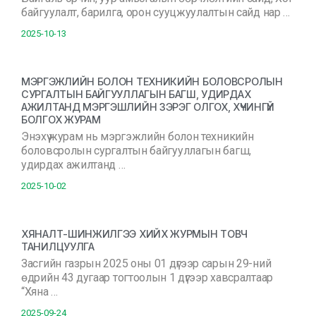
байгуулалт, барилга, орон сууцжуулалтын сайд нар …
2025-10-13
МЭРГЭЖЛИЙН БОЛОН ТЕХНИКИЙН БОЛОВСРОЛЫН
СУРГАЛТЫН БАЙГУУЛЛАГЫН БАГШ, УДИРДАХ
АЖИЛТАНД МЭРГЭШЛИЙН ЗЭРЭГ ОЛГОХ, ХҮЧИНГҮЙ
БОЛГОХ ЖУРАМ
Энэхүү журам нь мэргэжлийн болон техникийн
боловсролын сургалтын байгууллагын багш,
удирдах ажилтанд …
2025-10-02
ХЯНАЛТ-ШИНЖИЛГЭЭ ХИЙХ ЖУРМЫН ТОВЧ
ТАНИЛЦУУЛГА
Засгийн газрын 2025 оны 01 дүгээр сарын 29-ний
өдрийн 43 дугаар тогтоолын 1 дүгээр хавсралтаар
“Хяна …
2025-09-24