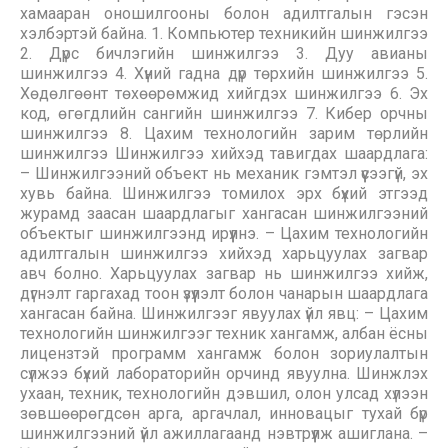
хамааран оношилгооны болон адилтгалын гэсэн
хэлбэртэй байна. 1. Компьютер техникийн шинжилгээ
2. Дүрс бичлэгийн шинжилгээ 3. Дуу авианы
шинжилгээ 4. Хүний гадна дүр төрхийн шинжилгээ 5.
Хөдөлгөөнт төхөөрөмжид хийгдэх шинжилгээ 6. Эх
код, өгөгдлийн сангийн шинжилгээ 7. Кибер орчны
шинжилгээ 8. Цахим технологийн зарим төрлийн
шинжилгээ Шинжилгээ хийхэд тавигдах шаардлага:
– Шинжилгээний объект нь механик гэмтэл үүсээгүй, эх
хувь байна. Шинжилгээ томилох эрх бүхий этгээд
журамд заасан шаардлагыг хангасан шинжилгээний
объектыг шинжилгээнд ирүүлнэ. – Цахим технологийн
адилтгалын шинжилгээ хийхэд харьцуулах загвар
авч болно. Харьцуулах загвар нь шинжилгээ хийж,
дүгнэлт гаргахад тоон үзүүлэлт болон чанарын шаардлага
хангасан байна. Шинжилгээг явуулах үйл явц: – Цахим
технологийн шинжилгээг техник хангамж, албан ёсны
лицензтэй программ хангамж болон зориулалтын
сүлжээ бүхий лабораторийн орчинд явуулна. Шинжлэх
ухаан, техник, технологийн дэвшил, олон улсад хүлээн
зөвшөөрөгдсөн арга, аргачлал, инновацыг тухай бүр
шинжилгээний үйл ажиллагаанд нэвтрүүлж ашиглана. –