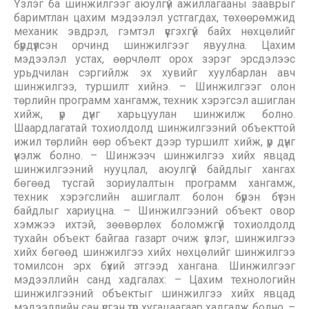
Үзлэг ба шинжилгээг аюулгүй ажиллагааны зааврыг
баримтлан цахим мэдээлэл устгагдах, төхөөрөмжид
механик эвдрэл, гэмтэл үүсгэхгүй байх нөхцөлийг
бүрдүүлсэн орчинд шинжилгээг явуулна. Цахим
мэдээлэл устах, өөрчлөлт орох зэрэг эрсдэлээс
урьдчилан сэргийлж эх хувийг хуулбарлан авч
шинжилгээ, туршилт хийнэ. – Шинжилгээг олон
төрлийн программ хангамж, техник хэрэгсэл ашиглан
хийж, үр дүнг харьцуулан шинжилж болно.
Шаардлагатай тохиолдолд шинжилгээний объекттой
ижил төрлийн өөр объект дээр туршилт хийж, үр дүнг
үнэлж болно. – Шинжээч шинжилгээ хийх явцад
шинжилгээний нууцлал, аюулгүй байдлыг хангах
бөгөөд тусгай зориулалтын программ хангамж,
техник хэрэгслийн ашиглалт болон бүрэн бүтэн
байдлыг хариуцна. – Шинжилгээний объект овор
хэмжээ ихтэй, зөөвөрлөх боломжгүй тохиолдолд
тухайн объект байгаа газарт очиж үзлэг, шинжилгээ
хийх бөгөөд шинжилгээ хийх нөхцөлийг шинжилгээ
томилсон эрх бүхий этгээд хангана. Шинжилгээг
мэдээллийн санд хадгалах: – Цахим технологийн
шинжилгээний объектыг шинжилгээ хийх явцад
мэдээллийн сан үүсгэн түр хугацаагаар хадгалж болно. –