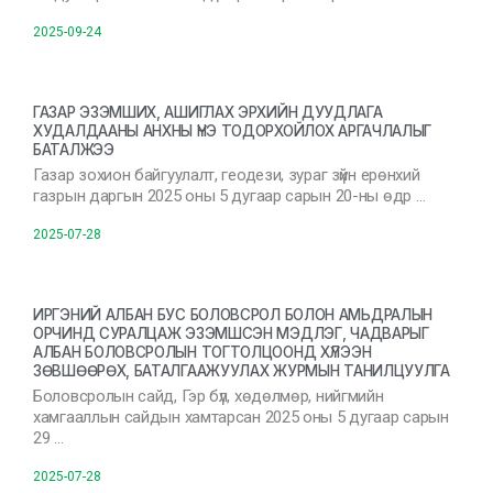
2025-09-24
ГАЗАР ЭЗЭМШИХ, АШИГЛАХ ЭРХИЙН ДУУДЛАГА
ХУДАЛДААНЫ АНХНЫ ҮНЭ ТОДОРХОЙЛОХ АРГАЧЛАЛЫГ
БАТАЛЖЭЭ
Газар зохион байгуулалт, геодези, зураг зүйн ерөнхий
газрын даргын 2025 оны 5 дугаар сарын 20-ны өдр …
2025-07-28
ИРГЭНИЙ АЛБАН БУС БОЛОВСРОЛ БОЛОН АМЬДРАЛЫН
ОРЧИНД СУРАЛЦАЖ ЭЗЭМШСЭН МЭДЛЭГ, ЧАДВАРЫГ
АЛБАН БОЛОВСРОЛЫН ТОГТОЛЦООНД ХҮЛЭЭН
ЗӨВШӨӨРӨХ, БАТАЛГААЖУУЛАХ ЖУРМЫН ТАНИЛЦУУЛГА
Боловсролын сайд, Гэр бүл, хөдөлмөр, нийгмийн
хамгааллын сайдын хамтарсан 2025 оны 5 дугаар сарын
29 …
2025-07-28