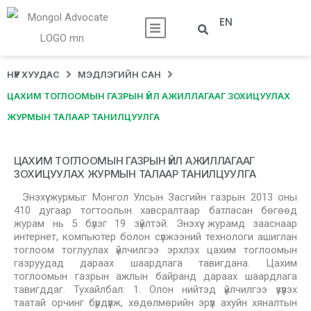
EN
НҮҮР ХУУДАС
МЭДЛЭГИЙН САН
ЦАХИМ ТОГЛООМЫН ГАЗРЫН ҮЙЛ АЖИЛЛАГААГ ЗОХИЦУУЛАХ
ЖУРМЫН ТАЛААР ТАНИЛЦУУЛГА
ЦАХИМ ТОГЛООМЫН ГАЗРЫН ҮЙЛ АЖИЛЛАГААГ
ЗОХИЦУУЛАХ ЖУРМЫН ТАЛААР ТАНИЛЦУУЛГА
Энэхүү журмыг Монгол Улсын Засгийн газрын 2013 оны
410 дугаар тогтоолын хавсралтаар батласан бөгөөд
журам нь 5 бүлэг 19 зүйлтэй. Энэхүү журамд зааснаар
интернет, компьютер болон сүлжээний технологи ашиглан
тоглоом тоглуулах үйлчилгээ эрхлэх цахим тоглоомын
газруудад дараах шаардлага тавигдана. Цахим
тоглоомын газрын ажлын байранд дараах шаардлага
тавигддаг. Тухайлбал: 1. Олон нийтэд үйлчилгээ үзүүлэх
таатай орчинг бүрдүүлж, хөдөлмөрийн эрүүл ахуйн хяналтын