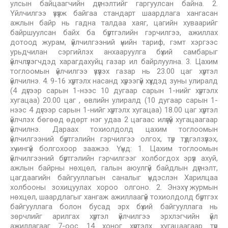
улсын байцаагчийн дүгнэлтийг гаргуулсан байна. 2.
Үйлчилгээ үзүүлж байгаа стандарт шаардлага хангасан
ажлын байр нь гадна талдаа хаяг, цагийн хуваарийг
байршуулсан байх ба бүртгэлийн гэрчилгээ, ажиллах
дотоод журам, үйлчилгээний үнийн тариф, гэмт хэргээс
урьдчилан сэргийлэх анхааруулга бүхий самбарыг
үйлчлүүлэгчдэд харагдахуйц газар ил байрлуулна. 3. Цахим
тоглоомын үйлчилгээ үзүүлэх газар нь 23.00 цаг хүртэл
үйлчилнэ. 4. 9-16 хүртэлх насанд хүрээгүй хүүхдэд зуны улиралд
(4 дүгээр сарын 1-нээс 10 дугаар сарын 1-нийг хүртэлх
хугацаа) 20.00 цаг , өвлийн улиралд (10 дугаар сарын 1-
нээс 4 дүгээр сарын 1-нийг хүртэлх хугацаа) 18.00 цаг хүртэл
үйлчлэх бөгөөд өдөрт нэг удаа 2 цагаас илүүгүй хугацаагаар
үйлчилнэ. Дараах тохиолдолд цахим тоглоомын
үйлчилгээний бүртгэлийн гэрчилгээ олгох, түр түдгэлзүүлэх,
хүчингүй болгохоор заажээ. Үүнд: 1. Цахим тоглоомын
үйлчилгээний бүртгэлийн гэрчилгээг холбогдох эрүүл ахуй,
ажлын байрны нөхцөл, галын аюулгүй байдлын дүгнэлт,
цагдаагийн байгууллагын саналыг үндэслэн Харилцаа
холбооны зохицуулах хороо олгоно. 2. Энэхүү журмын
нөхцөл, шаардлагыг хангаж ажиллаагүй тохиолдолд бүртгэх
байгууллага болон бусад эрх бүхий байгууллага нь
зөрчлийг арилгах хүртэл үйлчилгээ эрхлэгчийн үйл
ажиллагааг 7-оос 14 хоног хүртэлх хугацаагаар түр