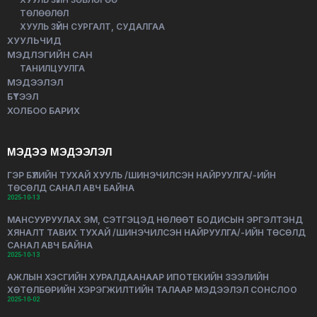
ТӨЛӨӨЛӨЛ
ХУУЛЬ ЗҮЙН СУРГАЛТ, СУДАЛГАА
ХУУЛЬЧИД
МЭДЛЭГИЙН САН
ТАНИЛЦУУЛГА
МЭДЭЭЛЭЛ
БҮТЭЭЛ
ХОЛБОО БАРИХ
МЭДЭЭ МЭДЭЭЛЭЛ
ГЭР БҮЛИЙН ТУХАЙ ХУУЛЬ /ШИНЭЧИЛСЭН НАЙРУУЛГА/-ИЙН
ТӨСӨЛД САНАЛ АВЧ БАЙНА
2025-10-13
МАНСУУРУУЛАХ ЭМ, СЭТГЭЦЭД НӨЛӨӨТ БОДИСЫН ЭРГЭЛТЭНД
ХЯНАЛТ ТАВИХ ТУХАЙ /ШИНЭЧИЛСЭН НАЙРУУЛГА/-ИЙН ТӨСӨЛД
САНАЛ АВЧ БАЙНА
2025-10-13
АЖЛЫН ХЭСГИЙН ХУРАЛДААНААР ИПОТЕКИЙН ЗЭЭЛИЙН
ХӨТӨЛБӨРИЙН ХЭРЭГЖИЛТИЙН ТАЛААР МЭДЭЭЛЭЛ СОНСЛОО
2025-10-02