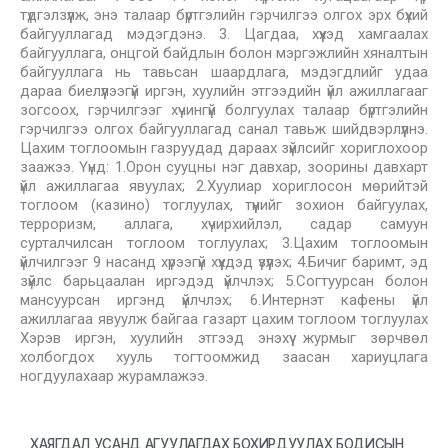
түдгэлзүүлж, энэ талаар бүртгэлийн гэрчилгээ олгох эрх бүхий
байгууллагад мэдэгдэнэ. 3. Цагдаа, хүүхэд хамгаалах
байгууллага, онцгой байдлын болон мэргэжлийн хяналтын
байгууллага нь тавьсан шаардлага, мэдэгдлийг удаа
дараа биелүүлээгүй иргэн, хуулийн этгээдийн үйл ажиллагааг
зогсоох, гэрчилгээг хүчингүй болгуулах талаар бүртгэлийн
гэрчилгээ олгох байгууллагад санал тавьж шийдвэрлүүлнэ.
Цахим тоглоомын газруудад дараах зүйлсийг хориглохоор
заажээ. Үүнд: 1.Орон сууцны нэг давхар, зоорины давхарт
үйл ажиллагаа явуулах; 2.Хуулиар хориглосон мөрийтэй
тоглоом (казино) тоглуулах, түүнийг зохион байгуулах,
терроризм, аллага, хүчирхийлэл, садар самуун
сурталчилсан тоглоом тоглуулах; 3.Цахим тоглоомын
үйлчилгээг 9 насанд хүрээгүй хүүхдэд үзүүлэх; 4.Бичиг баримт, эд
зүйлс барьцаалан иргэдэд үйлчлэх; 5.Согтуурсан болон
мансуурсан иргэнд үйлчлэх; 6.Интернэт кафены үйл
ажиллагаа явуулж байгаа газарт цахим тоглоом тоглуулах
Хэрэв иргэн, хуулийн этгээд энэхүү журмыг зөрчвөл
холбогдох хууль тогтоомжид заасан хариуцлага
ногдуулахаар журамлажээ.
ХАЯГДАЛ УСАНД АГУУЛАГДАХ БОХИРДУУЛАХ БОДИСЫН