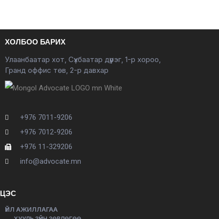
ХОЛБОО БАРИХ
Улаанбаатар хот, Сүхбаатар дүүрэг, 1-р хороо,
Гранд оффис төв, 2-р давхар
+976 7011-9206
+976 7012-9206
+976 11-329206
info@advocate.mn
ЦЭС
ҮЙЛ АЖИЛЛАГАА
ХУУЛЬ ЗҮЙН ЗӨВЛӨГӨӨ