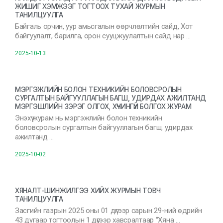
ЖИШИГ ХЭМЖЭЭГ ТОГТООХ ТУХАЙ ЖУРМЫН
ТАНИЛЦУУЛГА
Байгаль орчин, уур амьсгалын өөрчлөлтийн сайд, Хот
байгуулалт, барилга, орон сууцжуулалтын сайд нар …
2025-10-13
МЭРГЭЖЛИЙН БОЛОН ТЕХНИКИЙН БОЛОВСРОЛЫН
СУРГАЛТЫН БАЙГУУЛЛАГЫН БАГШ, УДИРДАХ АЖИЛТАНД
МЭРГЭШЛИЙН ЗЭРЭГ ОЛГОХ, ХҮЧИНГҮЙ БОЛГОХ ЖУРАМ
Энэхүү журам нь мэргэжлийн болон техникийн
боловсролын сургалтын байгууллагын багш, удирдах
ажилтанд …
2025-10-02
ХЯНАЛТ-ШИНЖИЛГЭЭ ХИЙХ ЖУРМЫН ТОВЧ
ТАНИЛЦУУЛГА
Засгийн газрын 2025 оны 01 дүгээр сарын 29-ний өдрийн
43 дугаар тогтоолын 1 дүгээр хавсралтаар “Хяна …