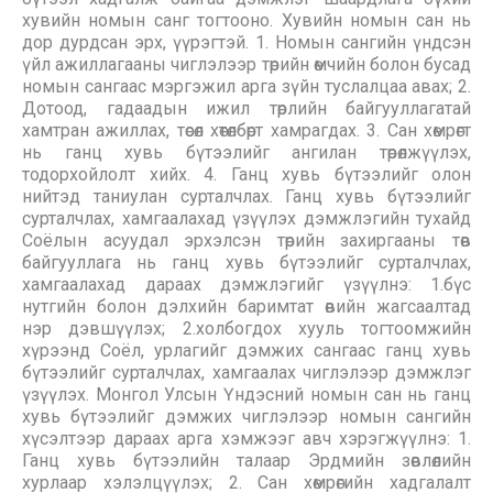
хувийн номын санг тогтооно. Хувийн номын сан нь
дор дурдсан эрх, үүрэгтэй. 1. Номын сангийн үндсэн
үйл ажиллагааны чиглэлээр төрийн өмчийн болон бусад
номын сангаас мэргэжил арга зүйн туслалцаа авах; 2.
Дотоод, гадаадын ижил төрлийн байгууллагатай
хамтран ажиллах, төсөл хөтөлбөрт хамрагдах. 3. Сан хөмрөгт
нь ганц хувь бүтээлийг ангилан төрөлжүүлэх,
тодорхойлолт хийх. 4. Ганц хувь бүтээлийг олон
нийтэд таниулан сурталчлах. Ганц хувь бүтээлийг
сурталчлах, хамгаалахад үзүүлэх дэмжлэгийн тухайд
Соёлын асуудал эрхэлсэн төрийн захиргааны төв
байгууллага нь ганц хувь бүтээлийг сурталчлах,
хамгаалахад дараах дэмжлэгийг үзүүлнэ: 1.бүс
нутгийн болон дэлхийн баримтат өвийн жагсаалтад
нэр дэвшүүлэх; 2.холбогдох хууль тогтоомжийн
хүрээнд Соёл, урлагийг дэмжих сангаас ганц хувь
бүтээлийг сурталчлах, хамгаалах чиглэлээр дэмжлэг
үзүүлэх. Монгол Улсын Үндэсний номын сан нь ганц
хувь бүтээлийг дэмжих чиглэлээр номын сангийн
хүсэлтээр дараах арга хэмжээг авч хэрэгжүүлнэ: 1.
Ганц хувь бүтээлийн талаар Эрдмийн зөвлөлийн
хурлаар хэлэлцүүлэх; 2. Сан хөмрөгийн хадгалалт