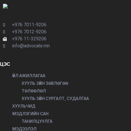
+976 7011-9206
+976 7012-9206
+976 11-329206
info@advocate.mn
ЦЭС
ҮЙЛ АЖИЛЛАГАА
ХУУЛЬ ЗҮЙН ЗӨВЛӨГӨӨ
ТӨЛӨӨЛӨЛ
ХУУЛЬ ЗҮЙН СУРГАЛТ, СУДАЛГАА
ХУУЛЬЧИД
МЭДЛЭГИЙН САН
ТАНИЛЦУУЛГА
МЭДЭЭЛЭЛ