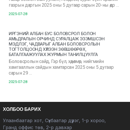
газрын даргын 2025 оны 5 дугаар сарын 20-ны өдр …
2025-07-28
ИРГЭНИЙ АЛБАН БУС БОЛОВСРОЛ БОЛОН
АМЬДРАЛЫН ОРЧИНД СУРАЛЦАЖ ЭЗЭМШСЭН
МЭДЛЭГ, ЧАДВАРЫГ АЛБАН БОЛОВСРОЛЫН
ТОГТОЛЦООНД ХҮЛЭЭН ЗӨВШӨӨРӨХ,
БАТАЛГААЖУУЛАХ ЖУРМЫН ТАНИЛЦУУЛГА
Боловсролын сайд, Гэр бүл, хөдөлмөр, нийгмийн
хамгааллын сайдын хамтарсан 2025 оны 5 дугаар
сарын 29 …
2025-07-28
ХОЛБОО БАРИХ
Улаанбаатар хот, Сүхбаатар дүүрэг, 1-р хороо,
Гранд оффис төв, 2-р давхар