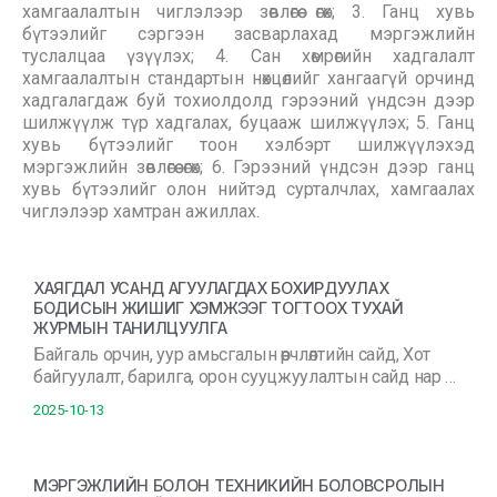
хамгаалалтын чиглэлээр зөвлөгөө өгөх; 3. Ганц хувь
бүтээлийг сэргээн засварлахад мэргэжлийн
туслалцаа үзүүлэх; 4. Сан хөмрөгийн хадгалалт
хамгаалалтын стандартын нөхцөлийг хангаагүй орчинд
хадгалагдаж буй тохиолдолд гэрээний үндсэн дээр
шилжүүлж түр хадгалах, буцааж шилжүүлэх; 5. Ганц
хувь бүтээлийг тоон хэлбэрт шилжүүлэхэд
мэргэжлийн зөвлөгөө өгөх; 6. Гэрээний үндсэн дээр ганц
хувь бүтээлийг олон нийтэд сурталчлах, хамгаалах
чиглэлээр хамтран ажиллах.
ХАЯГДАЛ УСАНД АГУУЛАГДАХ БОХИРДУУЛАХ
БОДИСЫН ЖИШИГ ХЭМЖЭЭГ ТОГТООХ ТУХАЙ
ЖУРМЫН ТАНИЛЦУУЛГА
Байгаль орчин, уур амьсгалын өөрчлөлтийн сайд, Хот
байгуулалт, барилга, орон сууцжуулалтын сайд нар …
2025-10-13
МЭРГЭЖЛИЙН БОЛОН ТЕХНИКИЙН БОЛОВСРОЛЫН