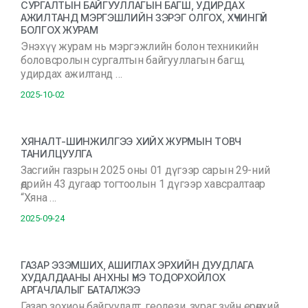
СУРГАЛТЫН БАЙГУУЛЛАГЫН БАГШ, УДИРДАХ
АЖИЛТАНД МЭРГЭШЛИЙН ЗЭРЭГ ОЛГОХ, ХҮЧИНГҮЙ
БОЛГОХ ЖУРАМ
Энэхүү журам нь мэргэжлийн болон техникийн
боловсролын сургалтын байгууллагын багш,
удирдах ажилтанд …
2025-10-02
ХЯНАЛТ-ШИНЖИЛГЭЭ ХИЙХ ЖУРМЫН ТОВЧ
ТАНИЛЦУУЛГА
Засгийн газрын 2025 оны 01 дүгээр сарын 29-ний
өдрийн 43 дугаар тогтоолын 1 дүгээр хавсралтаар
“Хяна …
2025-09-24
ГАЗАР ЭЗЭМШИХ, АШИГЛАХ ЭРХИЙН ДУУДЛАГА
ХУДАЛДААНЫ АНХНЫ ҮНЭ ТОДОРХОЙЛОХ
АРГАЧЛАЛЫГ БАТАЛЖЭЭ
Газар зохион байгуулалт, геодези, зураг зүйн ерөнхий