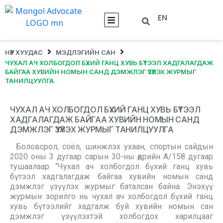
EN
НҮҮР ХУУДАС
МЭДЛЭГИЙН САН
ЧУХАЛ АЧ ХОЛБОГДОЛ БҮХИЙ ГАНЦ ХУВЬ БҮТЭЭЛ ХАДГАЛАГДАЖ
БАЙГАА ХУВИЙН НОМЫН САНД ДЭМЖЛЭГ ҮЗҮҮЛЭХ ЖУРМЫГ
ТАНИЛЦУУЛГА
ЧУХАЛ АЧ ХОЛБОГДОЛ БҮХИЙ ГАНЦ ХУВЬ БҮТЭЭЛ
ХАДГАЛАГДАЖ БАЙГАА ХУВИЙН НОМЫН САНД
ДЭМЖЛЭГ ҮЗҮҮЛЭХ ЖУРМЫГ ТАНИЛЦУУЛГА
Боловсрол, соёл, шинжлэх ухаан, спортын сайдын
2020 оны 3 дугаар сарын 30-ны өдрийн А/158 дугаар
тушаалаар “Чухал ач холбогдол бүхий ганц хувь
бүтээл хадгалагдаж байгаа хувийн номын санд
дэмжлэг үзүүлэх журмыг баталсан байна. Энэхүү
журмын зорилго нь чухал ач холбогдол бүхий ганц
хувь бүтээлийг хадгалж буй хувийн номын сан
дэмжлэг үзүүлэхтэй холбогдох харилцааг