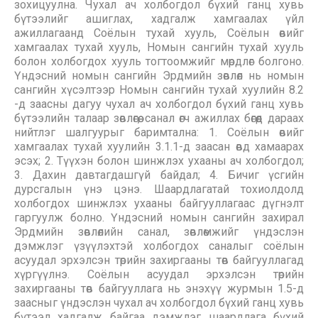
зохицуулна. Чухал ач холбогдол бүхий ганц хувь
бүтээлийг ашиглах, хадгалж хамгаалах үйл
ажиллагаанд Соёлын тухай хууль, Соёлын өвийг
хамгаалах тухай хууль, Номын сангийн тухай хууль
болон холбогдох хууль тогтоомжийг мөрдлөг болгоно.
Үндэсний номын сангийн Эрдмийн зөвлөл нь номын
сангийн хүсэлтээр Номын сангийн тухай хуулийн 8.2
-д заасны дагуу чухал ач холбогдол бүхий ганц хувь
бүтээлийн талаар зөвлөгөө, санал өгч ажиллах бөгөөд дараах
нийтлэг шалгуурыг баримтална: 1. Соёлын өвийг
хамгаалах тухай хуулийн 3.1.1-д заасан өвд хамаарах
эсэх; 2. Түүхэн болон шинжлэх ухааны ач холбогдол;
3. Дахин давтагдашгүй байдал; 4. Бичиг үсгийн
дурсгалын үнэ цэнэ. Шаардлагатай тохиолдолд
холбогдох шинжлэх ухааны байгууллагаас дүгнэлт
гаргуулж болно. Үндэсний номын сангийн захирал
Эрдмийн зөвлөлийн санал, зөвлөмжийг үндэслэн
дэмжлэг үзүүлэхтэй холбогдох саналыг соёлын
асуудал эрхэлсэн төрийн захиргааны төв байгууллагад
хүргүүлнэ. Соёлын асуудал эрхэлсэн төрийн
захиргааны төв байгууллага нь энэхүү журмын 1.5-д
заасныг үндэслэн чухал ач холбогдол бүхий ганц хувь
бүтээл хадгалж байгаа дэмжлэг шаардлага бүхий