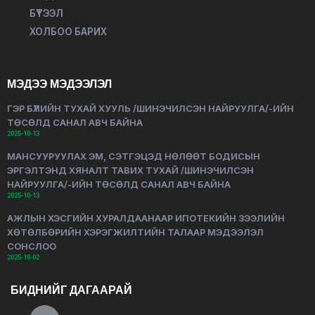
БҮТЭЭЛ
ХОЛБОО БАРИХ
МЭДЭЭ МЭДЭЭЛЭЛ
ГЭР БҮЛИЙН ТУХАЙ ХУУЛЬ /ШИНЭЧИЛСЭН НАЙРУУЛГА/-ИЙН
ТӨСӨЛД САНАЛ АВЧ БАЙНА
2025-10-13
МАНСУУРУУЛАХ ЭМ, СЭТГЭЦЭД НӨЛӨӨТ БОДИСЫН
ЭРГЭЛТЭНД ХЯНАЛТ ТАВИХ ТУХАЙ /ШИНЭЧИЛСЭН
НАЙРУУЛГА/-ИЙН ТӨСӨЛД САНАЛ АВЧ БАЙНА
2025-10-13
АЖЛЫН ХЭСГИЙН ХУРАЛДААНААР ИПОТЕКИЙН ЗЭЭЛИЙН
ХӨТӨЛБӨРИЙН ХЭРЭГЖИЛТИЙН ТАЛААР МЭДЭЭЛЭЛ
СОНСЛОО
2025-10-02
БИДНИЙГ ДАГААРАЙ