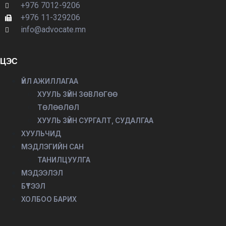
+976 7012-9206
+976 11-329206
info@advocate.mn
ЦЭС
ҮЙЛ АЖИЛЛАГАА
ХУУЛЬ ЗҮЙН ЗӨВЛӨГӨӨ
ТӨЛӨӨЛӨЛ
ХУУЛЬ ЗҮЙН СУРГАЛТ, СУДАЛГАА
ХУУЛЬЧИД
МЭДЛЭГИЙН САН
ТАНИЛЦУУЛГА
МЭДЭЭЛЭЛ
БҮТЭЭЛ
ХОЛБОО БАРИХ