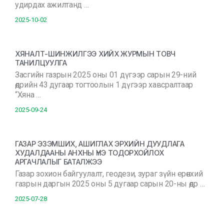
удирдах ажилтанд …
2025-10-02
ХЯНАЛТ-ШИНЖИЛГЭЭ ХИЙХ ЖУРМЫН ТОВЧ
ТАНИЛЦУУЛГА
Засгийн газрын 2025 оны 01 дүгээр сарын 29-ний
өдрийн 43 дугаар тогтоолын 1 дүгээр хавсралтаар
“Хяна …
2025-09-24
ГАЗАР ЭЗЭМШИХ, АШИГЛАХ ЭРХИЙН ДУУДЛАГА
ХУДАЛДААНЫ АНХНЫ ҮНЭ ТОДОРХОЙЛОХ
АРГАЧЛАЛЫГ БАТАЛЖЭЭ
Газар зохион байгуулалт, геодези, зураг зүйн ерөнхий
газрын даргын 2025 оны 5 дугаар сарын 20-ны өдр …
2025-07-28