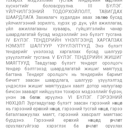
тохирох мэдээллийг тусгаж тендерийн өгөгдлийн
хүснэгтийг боловсруулна. III БҮЛЭГ.
ҮЙЛЧИЛГЭЭНИЙ ТОДОРХОЙЛОЛТ, ТАВИГДАХ
ШААРДЛАГА Захиалагч худалдан авах зөвлөхөөс бусад
үйлчилгээний зорилго, хүрэх үр дүн, үйл ажиллагаа,
үйл ажиллагааны хуваарь, гүйцэтгэлийн чанар
шаардлагатай бусад мэдээллийг энэ бүлэгт тусгана.
IV БҮЛЭГ. ТЕНДЕРИЙН ҮНЭЛГЭЭНД ХАРГАЛЗАХ
НЭМЭЛТ ШАЛГУУР ҮЗҮҮЛЭЛТҮҮД Энэ бүлэгт
тендерийг үнэлэхэд харгалзах бусад шалгуур
үзүүлэлтийг тусгана. V БҮЛЭГ. ТЕНДЕРИЙН ЖИШИГ
МАЯГТУУД Тавдугаар бүлэгт тендерт оролцогч
тендер бэлтгэхэд шаардлагатай жишиг маягтууд
багтана. Тендерт оролцогч нь тендерийн баримт
бичигт заасан шаардлага, шалгуур үзүүлэлтэд
үндэслэн жишиг маягтуудын хаалт дотор налуугаар
бичсэн зааварт нийцүүлэн тохирох мэдээллийг бүрэн,
үнэн зөв бөглөж ирүүлнэ. VI БҮЛЭГ. ГЭРЭЭНИЙ
НӨХЦӨЛ Зургаадугаар бүлэгт заасан гэрээний нөхцөл
нь гэрээний ерөнхий нөхцөл, гэрээний тусгай нөхцөл, гэрээ
баталгаажуулах маягт, гэрээний хавсралт маягтаас
бүрдэнэ. Гэрээний ерөнхий нөхцөлд өөрчлөлт
оруулахгүйгээр хэрэглэх ба өөрчлөлт оруулах