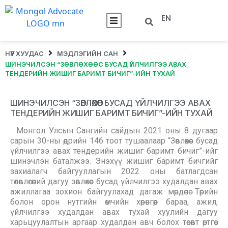
EN
НҮҮР ХУУДАС
МЭДЛЭГИЙН САН
ШИНЭЧИЛСЭН “ЗӨВЛӨХӨӨС БУСАД ҮЙЛЧИЛГЭЭ АВАХ
ТЕНДЕРИЙН ЖИШИГ БАРИМТ БИЧИГ”-ИЙН ТУХАЙ
ШИНЭЧИЛСЭН “ЗӨВЛӨХӨӨС БУСАД ҮЙЛЧИЛГЭЭ АВАХ
ТЕНДЕРИЙН ЖИШИГ БАРИМТ БИЧИГ”-ИЙН ТУХАЙ
Монгол Улсын Сангийн сайдын 2021 оны 8 дугаар
сарын 30-ны өдрийн 146 тоот тушаалаар “Зөвлөхөөс бусад
үйлчилгээ авах тендерийн жишиг баримт бичиг”-ийг
шинэчлэн баталжээ. Энэхүү жишиг баримт бичгийг
захиалагч байгууллагын 2022 оны батлагдсан
төлөвлөгөөний дагуу зөвлөхөөс бусад үйлчилгээ худалдан авах
ажиллагаа зохион байгуулахад дагаж мөрдөнө. Төрийн
болон орон нутгийн өмчийн хөрөнгөөр бараа, ажил,
үйлчилгээ худалдан авах тухай хуулийн дагуу
харьцуулалтын аргаар худалдан авч болох төсөвт өртгөөс