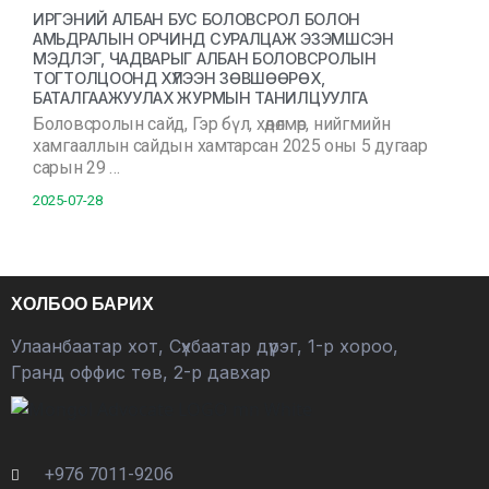
ИРГЭНИЙ АЛБАН БУС БОЛОВСРОЛ БОЛОН
АМЬДРАЛЫН ОРЧИНД СУРАЛЦАЖ ЭЗЭМШСЭН
МЭДЛЭГ, ЧАДВАРЫГ АЛБАН БОЛОВСРОЛЫН
ТОГТОЛЦООНД ХҮЛЭЭН ЗӨВШӨӨРӨХ,
БАТАЛГААЖУУЛАХ ЖУРМЫН ТАНИЛЦУУЛГА
Боловсролын сайд, Гэр бүл, хөдөлмөр, нийгмийн
хамгааллын сайдын хамтарсан 2025 оны 5 дугаар
сарын 29 …
2025-07-28
ХОЛБОО БАРИХ
Улаанбаатар хот, Сүхбаатар дүүрэг, 1-р хороо,
Гранд оффис төв, 2-р давхар
+976 7011-9206