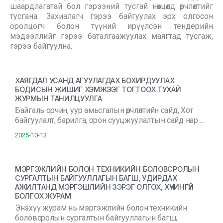
шаардлагатай бол гэрээний тусгай нөхцөлд өөрчлөлтийг
тусгана. Захиалагч гэрээ байгуулах эрх олгосон
оролцогч болон түүний ирүүлсэн тендерийн
мэдээллийг гэрээ баталгаажуулах маягтад тусгаж,
гэрээ байгуулна.
ХАЯГДАЛ УСАНД АГУУЛАГДАХ БОХИРДУУЛАХ
БОДИСЫН ЖИШИГ ХЭМЖЭЭГ ТОГТООХ ТУХАЙ
ЖУРМЫН ТАНИЛЦУУЛГА
Байгаль орчин, уур амьсгалын өөрчлөлтийн сайд, Хот
байгуулалт, барилга, орон сууцжуулалтын сайд нар …
2025-10-13
МЭРГЭЖЛИЙН БОЛОН ТЕХНИКИЙН БОЛОВСРОЛЫН
СУРГАЛТЫН БАЙГУУЛЛАГЫН БАГШ, УДИРДАХ
АЖИЛТАНД МЭРГЭШЛИЙН ЗЭРЭГ ОЛГОХ, ХҮЧИНГҮЙ
БОЛГОХ ЖУРАМ
Энэхүү журам нь мэргэжлийн болон техникийн
боловсролын сургалтын байгууллагын багш,