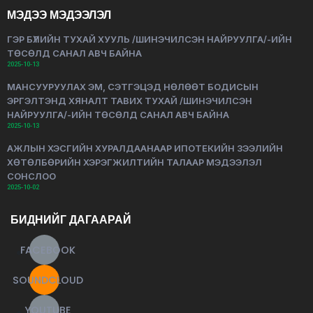
МЭДЭЭ МЭДЭЭЛЭЛ
ГЭР БҮЛИЙН ТУХАЙ ХУУЛЬ /ШИНЭЧИЛСЭН НАЙРУУЛГА/-ИЙН
ТӨСӨЛД САНАЛ АВЧ БАЙНА
2025-10-13
МАНСУУРУУЛАХ ЭМ, СЭТГЭЦЭД НӨЛӨӨТ БОДИСЫН
ЭРГЭЛТЭНД ХЯНАЛТ ТАВИХ ТУХАЙ /ШИНЭЧИЛСЭН
НАЙРУУЛГА/-ИЙН ТӨСӨЛД САНАЛ АВЧ БАЙНА
2025-10-13
АЖЛЫН ХЭСГИЙН ХУРАЛДААНААР ИПОТЕКИЙН ЗЭЭЛИЙН
ХӨТӨЛБӨРИЙН ХЭРЭГЖИЛТИЙН ТАЛААР МЭДЭЭЛЭЛ
СОНСЛОО
2025-10-02
БИДНИЙГ ДАГААРАЙ
FACEBOOK
SOUNDCLOUD
YOUTUBE