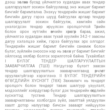
дээш зөвлөхөөс бусад үйлчилгээ худалдан авах тендер
шалгаруулалт зохион байгуулахад энэ жишиг баримт
бичгийг баримтална. Энэхүү тендерийн жишиг баримт
бичгийн дагуу гэрээ шууд байгуулах аргаар тендер
шалгаруулалт зохион байгуулж, хамгийн сайн
үнэлэгдсэн тендер ирүүлсэн оролцогчтой Төрийн
болон орон нутгийн өмчийн хөрөнгөөр бараа, ажил,
үйлчилгээ худалдан авах тухай хуулийн 34.2-т заасны
дагуу хэлэлцээ хийж, гэрээ байгуулах эрх олгодог.
Тендерийн жишиг баримт бичгийн санамж болон
бүлэг, зүйлийн оноосон нэр нь зөвхөн уг баримт бичгийг
ойлгоход хялбар болгох зорилготой байна. Тухайлбал:
I БҮЛЭГ. ТЕНДЕР ШАЛГАРУУЛАЛТЫН
ЗААВАРЧИЛГАА (ТШЗ) Нэгдүгээр бүлэгт заасан
тендер шалгаруулалтын зааварчилгаанд өөрчлөлт
оруулахгүйгээр хэрэглэнэ. II БҮЛЭГ. ТЕНДЕРИЙН
ӨГӨГДЛИЙН ХҮСНЭГТ (ТӨХ) Захиалагч нь тендерт
оролцогч болон тендерт тавих шалгуур үзүүлэлт,
мэдээллийг хоёрдугаар бүлэг дэх тендерийн өгөгдлийн
хүснэгтэд тусгана. Тендер шалгаруулалтын
зааварчилгааны холбогдох зүйл, заалттай уялдуулан
хаалт дотор налуугаар бичсэн зааварт нийцүүлэн