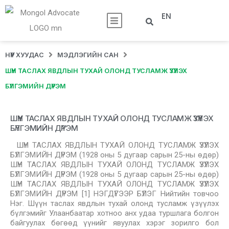
EN
НҮҮР ХУУДАС
МЭДЛЭГИЙН САН
ШҮҮН ТАСЛАХ ЯВДЛЫН ТУХАЙ ОЛОНД ТУСЛАМЖ ҮЗҮҮЛЭХ
БҮЛГЭМИЙН ДҮРЭМ
ШҮҮН ТАСЛАХ ЯВДЛЫН ТУХАЙ ОЛОНД ТУСЛАМЖ ҮЗҮҮЛЭХ
БҮЛГЭМИЙН ДҮРЭМ
ШҮҮН ТАСЛАХ ЯВДЛЫН ТУХАЙ ОЛОНД ТУСЛАМЖ ҮЗҮҮЛЭХ
БҮЛГЭМИЙН ДҮРЭМ (1928 оны 5 дугаар сарын 25-ны өдөр)
ШҮҮН ТАСЛАХ ЯВДЛЫН ТУХАЙ ОЛОНД ТУСЛАМЖ ҮЗҮҮЛЭХ
БҮЛГЭМИЙН ДҮРЭМ (1928 оны 5 дугаар сарын 25-ны өдөр)
ШҮҮН ТАСЛАХ ЯВДЛЫН ТУХАЙ ОЛОНД ТУСЛАМЖ ҮЗҮҮЛЭХ
БҮЛГЭМИЙН ДҮРЭМ [1] НЭГДҮГЭЭР БҮЛЭГ Нийтийн товчоо
Нэг. Шүүн таслах явдлын тухай олонд тусламж үзүүлэх
бүлгэмийг Улаанбаатар хотноо анх удаа туршлага болгон
байгуулах бөгөөд үүнийг явуулах хэрэг зорилго бол