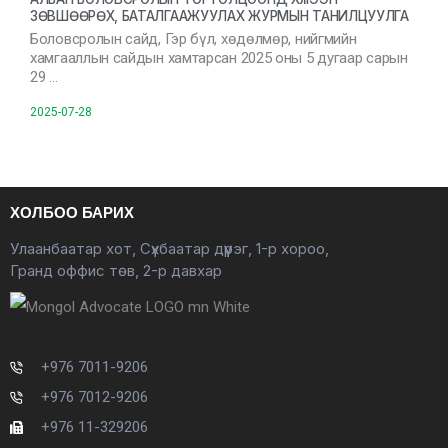
ЗӨВШӨӨРӨХ, БАТАЛГААЖУУЛАХ ЖУРМЫН ТАНИЛЦУУЛГА
Боловсролын сайд, Гэр бүл, хөдөлмөр, нийгмийн
хамгааллын сайдын хамтарсан 2025 оны 5 дугаар сарын
29 …
2025-07-28
ХОЛБОО БАРИХ
Улаанбаатар хот, Сүхбаатар дүүрэг, 1-р хороо,
Гранд оффис төв, 2-р давхар
+976 7011-9206
+976 7012-9206
+976 11-329206