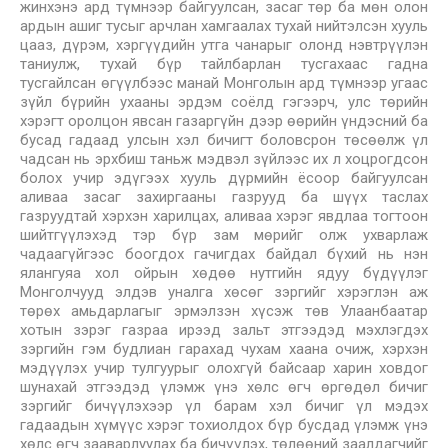
жинхэнэ ард түмнээр байгуулсан, засаг төр ба мөн олон
ардын ашиг тусыг арчлан хамгаалах тухай нийтэлсэн хууль
цааз, дүрэм, хэргүүдийн утга чанарыг олонд нэвтрүүлэн
таниулж, тухай бүр тайлбарлан тусгахаас гадна
тусгайлсан өгүүлбээс манай Монголын ард түмнээр угаас
зүйл бүрийн ухааны эрдэм соёлд гэгээрч, улс төрийн
хэрэгт оролцон явсан газаргүйн дээр өөрийн үндэсний ба
бусад гадаад улсын хэл бичигт боловсрон төсөөлж үл
чадсан нь эрхбиш таньж мэдвэл зүйлээс их л хоцрогдсон
болох учир эдүгээх хууль дүрмийн ёсоор байгуулсан
аливаа засаг захиргааны газрууд ба шүүх таслах
газруудтай хэрхэн харилцах, аливаа хэрэг явдлаа тогтоон
шийтгүүлэхэд тэр бүр зам мөрийг олж ухварлаж
чадаагүйгээс боогдох гачигдах байдал бүхий нь нэн
ялангуяа хол ойрын хөдөө нутгийн ядуу бүдүүлэг
Монголчууд элдэв уналга хөсөг зэргийг хэрэглэн аж
төрөх амьдарлагыг эрмэлзэн хүсэж төв Улаанбаатар
хотын зэрэг газраа ирээд зальт этгээдэд мэхлэгдэх
зэргийн гэм будлиан гарахад чухам хаана очиж, хэрхэн
мэдүүлэх учир тулгуурыг олохгүй байсаар харин ховдог
шунахай этгээдэд үлэмж үнэ хөлс өгч өргөдөл бичиг
зэргийг бичүүлэхээр үл барам хэл бичиг үл мэдэх
гадаадын хүмүүс хэрэг тохиолдох бүр бусдад үлэмж үнэ
хөлс өгч зааварлуулах ба бичүүлэх, төлөөний заалдагчийг