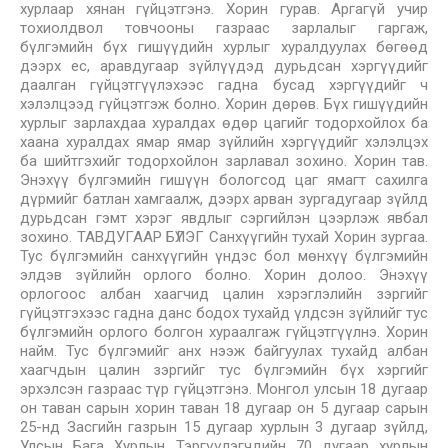
хурлаар хянан гүйцэтгэнэ. Хорин гурав. Аргагүй учир
тохиолдвол товчооны газраас зарлалыг гаргаж,
бүлгэмийн бүх гишүүдийн хурлыг хуралдуулах бөгөөд
дээрх ес, аравдугаар зүйлүүдэд дурьдсан хэргүүдийг
даалган гүйцэтгүүлэхээс гадна бусад хэргүүдийг ч
хэлэлцээд гүйцэтгэж болно. Хорин дөрөв. Бүх гишүүдийн
хурлыг зарлахдаа хуралдах өдөр цагийг тодорхойлох ба
хаана хуралдах ямар ямар зүйлийн хэргүүдийг хэлэлцэх
ба шийтгэхийг тодорхойлон зарлавал зохино. Хорин тав.
Энэхүү бүлгэмийн гишүүн бологсод цаг ямагт сахилга
дүрмийг батлан хамгаалж, дээрх арван зургадугаар зүйлд
дурьдсан гэмт хэрэг явдлыг сэргийлэн цээрлэж явбал
зохино. ТАВДУГААР БҮЛЭГ Санхүүгийн тухай Хорин зургаа.
Тус бүлгэмийн санхүүгийн үндэс бол мөнхүү бүлгэмийн
элдэв зүйлийн орлого болно. Хорин долоо. Энэхүү
орлогоос албан хаагчид цалин хэрэглэлийн зэргийг
гүйцэтгэхээс гадна данс бодох тухайд үлдсэн зүйлийг тус
бүлгэмийн орлого болгон хураалгаж гүйцэтгүүлнэ. Хорин
найм. Тус бүлгэмийг анх нээж байгуулах тухайд албан
хаагчдын цалин зэргийг тус бүлгэмийн бүх хэргийг
эрхэлсэн газраас түр гүйцэтгэнэ. Монгол улсын 18 дугаар
он таван сарын хорин таван 18 дугаар он 5 дугаар сарын
25-нд Засгийн газрын 15 дугаар хурлын 3 дугаар зүйлд,
Улсын Бага Хурлын Тэргүүлэгчдийн 70 дугаар хурлын