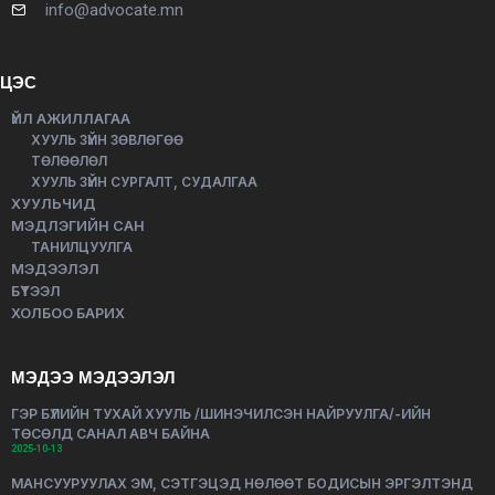
info@advocate.mn
ЦЭС
ҮЙЛ АЖИЛЛАГАА
ХУУЛЬ ЗҮЙН ЗӨВЛӨГӨӨ
ТӨЛӨӨЛӨЛ
ХУУЛЬ ЗҮЙН СУРГАЛТ, СУДАЛГАА
ХУУЛЬЧИД
МЭДЛЭГИЙН САН
ТАНИЛЦУУЛГА
МЭДЭЭЛЭЛ
БҮТЭЭЛ
ХОЛБОО БАРИХ
МЭДЭЭ МЭДЭЭЛЭЛ
ГЭР БҮЛИЙН ТУХАЙ ХУУЛЬ /ШИНЭЧИЛСЭН НАЙРУУЛГА/-ИЙН
ТӨСӨЛД САНАЛ АВЧ БАЙНА
2025-10-13
МАНСУУРУУЛАХ ЭМ, СЭТГЭЦЭД НӨЛӨӨТ БОДИСЫН ЭРГЭЛТЭНД