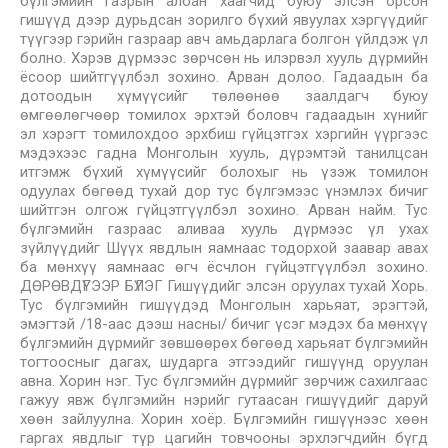
бүлгэмийн газрын албан хаагчид буюу элсэн орсон
гишүүд дээр дурьдсан зорилго бүхий явуулах хэргүүдийг
түүгээр гэрийн газраар авч амьдарлага болгон үйлдэж үл
болно. Хэрэв дүрмээс зөрчсөн нь илэрвэл хууль дүрмийн
ёсоор шийтгүүлбэл зохино. Арван долоо. Гадаадын ба
дотоодын хүмүүсийг төлөөнөө заалдагч буюу
өмгөөлөгчөөр томилох эрхтэй боловч гадаадын хүнийг
эл хэрэгт томилохдоо эрхбиш гүйцэтгэх хэргийн үүргээс
мэдэхээс гадна Монголын хууль, дүрэмтэй танилцсан
итгэмж бүхий хүмүүсийг болохыг нь үзэж томилон
одуулах бөгөөд тухай дор тус бүлгэмээс үнэмлэх бичиг
шийтгэн олгож гүйцэтгүүлбэл зохино. Арван найм. Тус
бүлгэмийн газраас аливаа хууль дүрмээс үл ухах
зүйлүүдийг Шүүх явдлын яамнаас тодорхой заавар авах
ба мөнхүү яамнаас өгч ёсчлон гүйцэтгүүлбэл зохино.
ДӨРӨВДҮГЭЭР БҮЛЭГ Гишүүдийг элсэн оруулах тухай Хорь.
Тус бүлгэмийн гишүүдэд Монголын харьяат, эрэгтэй,
эмэгтэй /18-аас дээш насны/ бичиг үсэг мэдэх ба мөнхүү
бүлгэмийн дүрмийг зөвшөөрөх бөгөөд харьяат бүлгэмийн
тогтоосныг дагах, шударга этгээдийг гишүүнд оруулан
авна. Хорин нэг. Тус бүлгэмийн дүрмийг зөрчиж сахилгаас
гажуу явж бүлгэмийн нэрийг гутаасан гишүүдийг даруй
хөөн зайлуулна. Хорин хоёр. Бүлгэмийн гишүүнээс хөөн
гаргах явдлыг түр цагийн товчооны эрхлэгчдийн бүгд