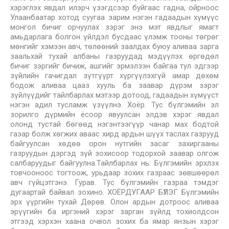
хэрэглэх явдал илэрч үзэгдсээр буйгаас гадна, ойрноос
Улаанбаатар хотод суугаа зарим нэгэн гадаадын хүмүүс
монгол бичиг орчуулах зэрэг энэ мэт явдлыг ямагт
амьдарлага болгон үйлдэл бусдаас үлэмж тооны төгрөг
мөнгийг хэмээн авч, төлөөний заалдах буюу аливаа зарга
заальхай тухай албаны газруудад мэдүүлэх өргөдөл
бичиг зэргийг бичиж, ашгийг эрмэлзэн байгаа тул эдгээр
зүйлийн гачигдал зүтгүүрт хүргүүлэхгүй амар дөхөм
бодож аливаа цааз хууль ба заавар дүрэм зэрэг
зүйлүүдийг тайлбарлах мэтээр дотоод, гадаадын хүмүүст
нэгэн адил тусламж үзүүлнэ. Хоёр. Тус бүлгэмийн эл
зорилго дүрмийн ёсоор явуулсан элдэв хэрэг явдал
олонд тустай бөгөөд нэгэнтээгүүр чанар мах бодтой
газар болж хөгжих аваас хирд ардын шүүх таслах газрууд
байгуулсан хөдөө орон нутгийн засаг захиргааны
газруудын дэргэд зүй зохисоор тодорхой заавар олгож
салбаруудыг байгуулна.Тайлбарлах нь: Бүлгэмийн эрхлэх
товчооноос тогтоож, урьдаар зохих газраас зөвшөөрөл
авч гүйцэтгэнэ. Гурав. Тус бүлгэмийн газраа тэмдэг
дугаартай байвал зохино. ХОЁРДУГААР БҮЛЭГ Бүлгэмийн
эрх үүргийн тухай Дөрөв. Олон ардын дотроос аливаа
эрүүгийн ба иргэний хэрэг зарган зүйлд тохиолдсон
этгээд хэрхэн хаана очвол зохих ба ямар янзын хэрэг