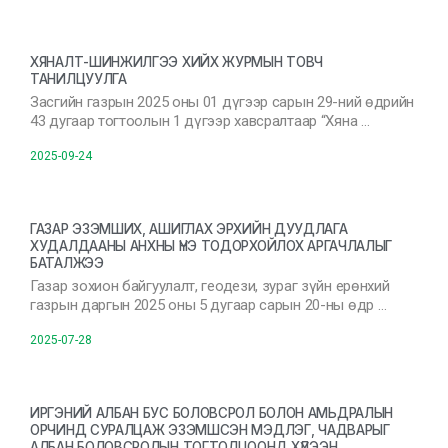
ХЯНАЛТ-ШИНЖИЛГЭЭ ХИЙХ ЖУРМЫН ТОВЧ
ТАНИЛЦУУЛГА
Засгийн газрын 2025 оны 01 дүгээр сарын 29-ний өдрийн
43 дугаар тогтоолын 1 дүгээр хавсралтаар “Хяна …
2025-09-24
ГАЗАР ЭЗЭМШИХ, АШИГЛАХ ЭРХИЙН ДУУДЛАГА
ХУДАЛДААНЫ АНХНЫ ҮНЭ ТОДОРХОЙЛОХ АРГАЧЛАЛЫГ
БАТАЛЖЭЭ
Газар зохион байгуулалт, геодези, зураг зүйн ерөнхий
газрын даргын 2025 оны 5 дугаар сарын 20-ны өдр …
2025-07-28
ИРГЭНИЙ АЛБАН БУС БОЛОВСРОЛ БОЛОН АМЬДРАЛЫН
ОРЧИНД СУРАЛЦАЖ ЭЗЭМШСЭН МЭДЛЭГ, ЧАДВАРЫГ
АЛБАН БОЛОВСРОЛЫН ТОГТОЛЦООНД ХҮЛЭЭН