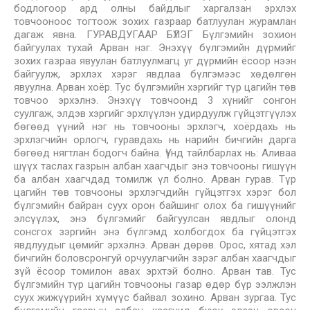
бодлогоор ард олны байдлыг харгалзан эрхлэх
товчооноос тогтоож зохих газраар батлуулан журамлан
дагаж явна. ГУРАВДУГААР БҮЛЭГ Бүлгэмийн зохион
байгуулах тухай Арван нэг. Энэхүү бүлгэмийн дүрмийг
зохих газраа явуулан батлуулмагц уг дүрмийн ёсоор нээн
байгуулж, эрхлэх хэрэг явдлаа бүлгэмээс хөдөлгөн
явуулна. Арван хоёр. Тус бүлгэмийн хэргийг түр цагийн төв
товчоо эрхэлнэ. Энэхүү товчоонд 3 хүнийг сонгон
суулгаж, элдэв хэргийг эрхлүүлэн удирдуулж гүйцэтгүүлэх
бөгөөд үүний нэг нь товчооны эрхлэгч, хоёрдахь нь
эрхлэгчийн орлогч, гуравдахь нь нарийн бичгийн дарга
бөгөөд нягтлан бодогч байна. Үүнд тайлбарлах нь: Аливаа
шүүх таслах газрын албан хаагчдыг энэ товчооны гишүүн
ба албан хаагчдад томилж үл болно. Арван гурав. Түр
цагийн төв товчооны эрхлэгчдийн гүйцэтгэх хэрэг бол
бүлгэмийн байран суух орон байшинг олох ба гишүүнийг
элсүүлэх, энэ бүлгэмийг байгуулсан явдлыг олонд
сонсгох зэргийн энэ бүлгэмд холбогдох ба гүйцэтгэх
явдлуудыг цөмийг эрхэлнэ. Арван дөрөв. Орос, хятад хэл
бичгийн боловсронгуй орчуулагчийн зэрэг албан хаагчдыг
зүй ёсоор томилон авах эрхтэй болно. Арван тав. Тус
бүлгэмийн түр цагийн товчооны газар өдөр бүр ээлжлэн
суух жижүүрийн хүмүүс байвал зохино. Арван зургаа. Тус