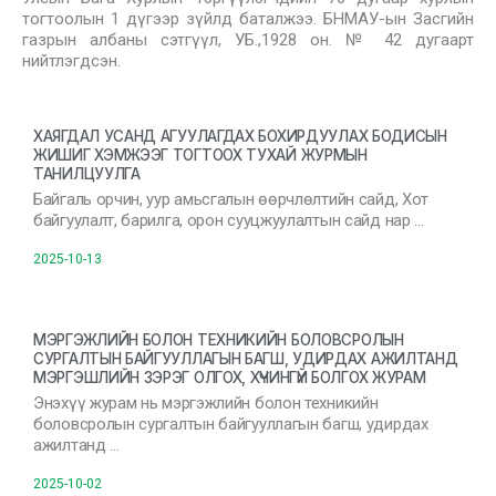
тогтоолын 1 дүгээр зүйлд баталжээ. БНМАУ-ын Засгийн
газрын албаны сэтгүүл, УБ.,1928 он. № 42 дугаарт
нийтлэгдсэн.
ХАЯГДАЛ УСАНД АГУУЛАГДАХ БОХИРДУУЛАХ БОДИСЫН
ЖИШИГ ХЭМЖЭЭГ ТОГТООХ ТУХАЙ ЖУРМЫН
ТАНИЛЦУУЛГА
Байгаль орчин, уур амьсгалын өөрчлөлтийн сайд, Хот
байгуулалт, барилга, орон сууцжуулалтын сайд нар …
2025-10-13
МЭРГЭЖЛИЙН БОЛОН ТЕХНИКИЙН БОЛОВСРОЛЫН
СУРГАЛТЫН БАЙГУУЛЛАГЫН БАГШ, УДИРДАХ АЖИЛТАНД
МЭРГЭШЛИЙН ЗЭРЭГ ОЛГОХ, ХҮЧИНГҮЙ БОЛГОХ ЖУРАМ
Энэхүү журам нь мэргэжлийн болон техникийн
боловсролын сургалтын байгууллагын багш, удирдах
ажилтанд …
2025-10-02