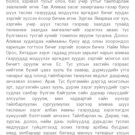
болох, хэрхвэл тусыг олох, бас учир утгыг тайлбарлаж
зөвлөлийг өгнө. Тав. Аливаа засаг захиргааны газар буюу
шүүх таслах газруудад мэдүүлэх өргөдөл бичиг хуудас
зэргийг хүссэн ёсоор бичиж өгнө. Зургаа. Ямарваа нэг хүн,
хэргийн учир шүүх таслах газраар заалдах тухайд
төлөөнөө заалдах өмгөөлөгчийг хэрэглэх аваас тус
бүлгэмээс тусгай хүнийг томилон явуулж тусална. Долоо.
Аливаа худалдаа наймааны буюу ард олны хоорондоо
харилцан тогтоох бичиг зэргийг зохион бичнэ. Найм. Мөн
Oрос, Хятадын зэрэг гадаад улсын харьяат нарын аливаа
газруудад мэдүүлэх өргөдөл хуудас зэргийг монгол хэл
бичигт оруулж өгнө. Ес. Тус улсын засгийн газраас
нийтэлж бүхий цааз хууль ба заавар, дүрмүүдийн утга
чанарыг ард олонд тайлбарлан таниулах явдлыг дашрамд
хичээвэл зохино. Арав. Тус бүлгэмийн дэргэд монголын
эрт, эдүгээгийн цааз хууль, дүрэм зэрэг зүйлүүдийг сурч
судлах салбар бүлгэм байгуулж сайн дураар гишүүдийг
элсүүлэн оруулж, мөн чадвартай сайн хүнээр
тайлбарлуулан сургуулиулах зэргээр аливаа шүүх
таслахын зэрэг албан яамны газруудад хэрэглэгдэх
хүмүүсийг бэлтгэхийг хичээнэ. Тайлбарлах нь: Дөрөв, тав,
зургаа, долоо, найм дахь зүйлүүдэд дурьдсан туслах
явдлуудыг гүйцэтгэхэд зохих татвар эрхбиш бусдаас
хямд хялбараар хураах бөгөөд мөнхүү татварыг улсын