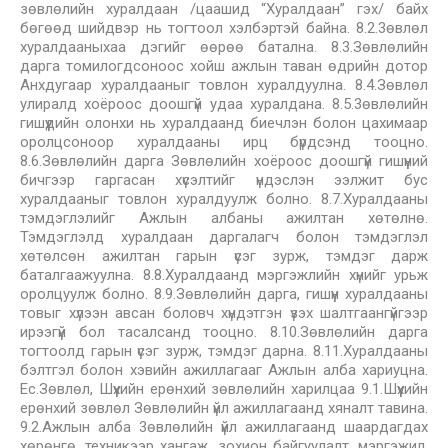
зөвлөлийн хуралдаан /цаашид “Хуралдаан” гэх/ байх
бөгөөд шийдвэр нь тогтоол хэлбэртэй байна. 8.2.3өвлөл
хуралдааныхаа дэгийг өөрөө батална. 8.3.Зөвлөлийн
дарга томилогдсоноос хойш ажлын таван өдрийн дотор
Анхдугаар хуралдааныг товлон хуралдуулна. 8.4.Зөвлөл
улиралд хоёроос доошгүй удаа хуралдана. 8.5.3өвлөлийн
гишүүдийн олонхи нь хуралдаанд биечлэн болон цахимаар
оролцсоноор хуралдааны ирц бүрдсэнд тооцно.
8.6.Зөвлөлийн дарга Зөвлөлийн хоёроос доошгүй гишүүний
бичгээр гаргасан хүсэлтийг үндэслэн ээлжит бус
хуралдааныг товлон хуралдуулж болно. 8.7.Хуралдааны
тэмдэглэлийг Ажлын албаны ажилтан хөтөлнө.
Тэмдэглэлд хуралдаан даргалагч болон тэмдэглэл
хөтөлсөн ажилтан гарын үсэг зурж, тэмдэг дарж
баталгаажуулна. 8.8.Хуралдаанд мэргэжлийн хүнийг урьж
оролцуулж болно. 8.9.Зөвлөлийн дарга, гишүүн хуралдааны
товыг хүлээн авсан боловч хүндэтгэн үзэх шалтгаангүйгээр
ирээгүй бол тасалсанд тооцно. 8.10.Зөвлөлийн дарга
тогтоолд гарын үсэг зурж, тэмдэг дарна. 8.11.Хуралдааны
бэлтгэл болон хэвийн ажиллагааг Ажлын алба хариуцна.
Ес.Зөвлөл, Шүүхийн ерөнхий зөвлөлийн харилцаа 9.1.Шүүхийн
ерөнхий зөвлөл Зөвлөлийн үйл ажиллагаанд хяналт тавина.
9.2.Ажлын алба 3өвлөлийн үйл ажиллагаанд шаардагдах
хөрөнгө, техникээр хангаж, зохион байгуулалт, мэргэжил,