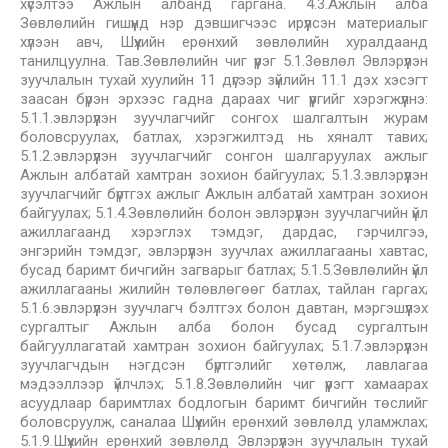
хүсэлтээ Ажлын албанд гаргана. 4.3.Ажлын алба
Зөвлөлийн гишүүнд нэр дэвшигчээс ирүүлсэн материалыг
хүлээн авч, Шүүхийн ерөнхий зөвлөлийн хуралдаанд
танилцуулна. Тав.Зөвлөлийн чиг үүрэг 5.1.3өвлөл Эвлэрүүлэн
зуучлалын тухай хуулийн 11 дүгээр зүйлийн 11.1 дэх хэсэгт
заасан бүрэн эрхээс гадна дараах чиг үүргийг хэрэгжүүлнэ:
5.1.1.эвлэрүүлэн зуучлагчийг сонгох шалгалтын журам
боловсруулах, батлах, хэрэгжилтэд нь хяналт тавих;
5.1.2.эвлэрүүлэн зуучлагчийг сонгон шалгаруулах ажлыг
Ажлын албатай хамтран зохион байгуулах; 5.1.3.эвлэрүүлэн
зуучлагчийг бүртгэх ажлыг Ажлын албатай хамтран зохион
байгуулах; 5.1.4.Зөвлөлийн болон эвлэрүүлэн зуучлагчийн үйл
ажиллагаанд хэрэглэх тэмдэг, дардас, гэрчилгээ,
энгэрийн тэмдэг, эвлэрүүлэн зуучлах ажиллагааны хавтас,
бусад баримт бичгийн загварыг батлах; 5.1.5.Зөвлөлийн үйл
ажиллагааны жилийн төлөвлөгөөг батлах, тайлан гаргах;
5.1.6.эвлэрүүлэн зуучлагч бэлтгэх болон давтан, мэргэшүүлэх
сургалтыг Ажлын алба болон бусад сургалтын
байгууллагатай хамтран зохион байгуулах; 5.1.7.эвлэрүүлэн
зуучлагчдын нэгдсэн бүртгэлийг хөтөлж, лавлагаа
мэдээллээр үйлчлэх; 5.1.8.Зөвлөлийн чиг үүрэгт хамаарах
асуудлаар баримтлах бодлогын баримт бичгийн төслийг
боловсруулж, саналаа Шүүхийн ерөнхий зөвлөлд уламжлах;
5.1.9.Шүүхийн ерөнхий зөвлөлд Эвлэрүүлэн зуучлалын тухай