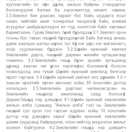
зуучлагчийн ёс зүйн дүрэм, ажлын байрны стандартыг
боловсруулж батлах ба хэрэгжилтэд хяналт тавина.
2.3.Зөвлөл бие даасан, хараат бус байх, шударга ёсыг
сахих, нийтийн ашиг сонирхлыг хөндөхгүй байх, аливаа
асуудлыг шийдвэрлэхдээ ил тод, нээлттэй байх зарчмыг
баримтална. Гурав.Зөвлөл, түүний бүрэлдэхүүн 3.1.Зөвлөл орон
тооны бус таван гишүүний бүрэлдэхүүнтэй байх бөгөөд анхан,
давж заалдах шатны шүүхээс тус бүр нэг шүүгч, нэг өмгөөлөгч,
хоёр судлаачаас бүрдэнэ. 3.2.Шүүхийн ерөнхий зөвлөл
Зөвлөлийн дарга, гишүүнийг дөрвөн жилийн хугацаагаар
томилно. 3.3.Зөвлөлийн гишүүн бүрэн эрхийн хугацаанд
дүрэмд заасан чиг үүргээ хэрэгжүүлэх боломжгүй болсон
тохиолдолд энэ тухай Шүүхийн ерөнхий зөвлөлд бичгээр
хүсэлт гаргана. 3.4.Шүүхийн ерөнхий зөвлөл энэ дүрмийн 3.3-т
заасан хүсэлтийг хүлээн авснаас хойш 30 хоногийн дотор
хэлэлцэнэ. 3.5.3өвлөлийн даргаас чөлөөлөгдсөн нь
Зөвлөлийн гишүүнээр ажиллахад саад болохгүй.
Дөрөв.Гишүүнд нэр дэвшүүлэх 4.1.Шүүхийн ерөнхий зөвлөлийн
ажлын алба /цаашид “Ажлын алба” гэх/ нь Зөвлөлийн
гишүүний сул орон тоо гарсан өдрөөс хойш 10 хоногийн
дотор нэр дэвшүүлэх зарыг Шүүхийн ерөнхий зөвлөлийн
цахим хуудсанд байршуулж, олон нийтэд мэдээлэх ажлыг
зохион байгуулна. 4.2.Зөвлөлийн гишүүнд нэр дэвшигч