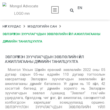
EN
НҮҮР ХУУДАС
МЭДЛЭГИЙН САН
ЭВЛЭРҮҮЛЭН ЗУУЧЛАГЧДЫН ЗӨВЛӨЛИЙН ҮЙЛ АЖИЛЛАГААНЫ
ДҮРМИЙН ТАНИЛЦУУЛГА
ЭВЛЭРҮҮЛЭН ЗУУЧЛАГЧДЫН ЗӨВЛӨЛИЙН ҮЙЛ
АЖИЛЛАГААНЫ ДҮРМИЙН ТАНИЛЦУУЛГА
Монгол Улсын Шүүхийн ерөнхий зөвлөлийн 2022 оны 05
дугаар сарын 05-ны өдрийн 110 дугаар тогтоолын
хавсралтаар Эвлэрүүлэн зуучлагчдын зөвлөлийн үйл
ажиллагааны дүрмийг баталжээ. Уг дүрэм нь 10 зүйл, 42
хэсэгтэй бөгөөд уг дүрмийн зорилго нь Эвлэрүүлэн
зуучлагчдын зөвлөл /цаашид “Зөвлөл” гэх/-ийн
удирдлага, бүрэлдэхүүн, чиг үүрэг, үйл ажиллагаа, санхүүжилттэй
холбогдсон харилцааг зохицуулахад оршино.
ЭВЛЭРҮҮЛЭН ЗУУЧЛАГЧДЫН ЗӨВЛӨЛИЙН ҮЙЛ