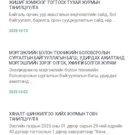
ЖИШИГ ХЭМЖЭЭГ ТОГТООХ ТУХАЙ ЖУРМЫН
ТАНИЛЦУУЛГА
Байгаль орчин, уур амьсгалын өөрчлөлтийн сайд, Хот
байгуулалт, барилга, орон сууцжуулалтын сайд нар …
2025-10-13
МЭРГЭЖЛИЙН БОЛОН ТЕХНИКИЙН БОЛОВСРОЛЫН
СУРГАЛТЫН БАЙГУУЛЛАГЫН БАГШ, УДИРДАХ АЖИЛТАНД
МЭРГЭШЛИЙН ЗЭРЭГ ОЛГОХ, ХҮЧИНГҮЙ БОЛГОХ ЖУРАМ
Энэхүү журам нь мэргэжлийн болон техникийн
боловсролын сургалтын байгууллагын багш, удирдах
ажилтанд …
2025-10-02
ХЯНАЛТ-ШИНЖИЛГЭЭ ХИЙХ ЖУРМЫН ТОВЧ
ТАНИЛЦУУЛГА
Засгийн газрын 2025 оны 01 дүгээр сарын 29-ний өдрийн
43 дугаар тогтоолын 1 дүгээр хавсралтаар “Хяна …