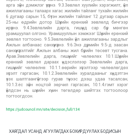
арга зүйн дэмжлэг үзүүлнэ. 9.3.3өвлөл хуулийн хэрэгжилт, үйл
ажиллагааны талаарх хагас жилийн тайланг тухайн жилийн
6 дугаар сарын 15, бүтэн жилийн тайланг 12 дугаар сарын
25-ны өдрийн дотор Шүүхийн ерөнхий зөвлөлд бичгээр
ирүүлнэ. 9.4.3өвлөлийн дарга, гишүүнд сар бүр мөнгөн
урамшуулал олгоно. Урамшууллын хэмжээг Шүүхийн ерөнхий
зөвлөл тогтооно. 9.5.Зөвлөлийн үйл ажиллагааны зардлыг
Ажлын албанаас санхүүжүүлнэ. 9.6.Энэ дүрмийн 9.5-д заасан
санхүүжүүлэлтийг Ажлын албаны жил бүрийн төсөвт тусгана.
Арав.Зөвлөлийн дарга, гишүүнийг чөлөөлөх 10.1.Шүүхийн
ерөнхий зөвлөл дараах үндэслэлээр Зөвлөлийн дарга,
гишүүнийг чөлөөлнө: 10.1.1.өөрийн хүсэлтээр чөлөөлөгдөх
хүсэлт гаргасан; 10.1.2.Зөвлөлийн хуралдааныг хүндэтгэн
үзэх шалтгаангүйгээр гурав түүнээс дээш удаа тасалсан;
10.1.3.ёс зүйн ноцтой зөрчил гаргасан; 10.1.4.гэмт хэрэг
үйлдсэн нь шүүхийн хүчин төгөлдөр шийтгэх тогтоолоор
тогтоогдсон.
https://judcouncil.mn/site/decision_full/134
ХАЯГДАЛ УСАНД АГУУЛАГДАХ БОХИРДУУЛАХ БОДИСЫН