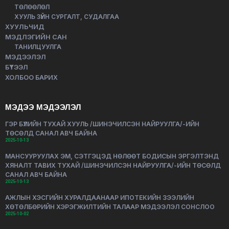
ТӨЛӨӨЛӨЛ
ХУУЛЬ ЗҮЙН СУРГАЛТ, СУДАЛГАА
ХУУЛЬЧИД
МЭДЛЭГИЙН САН
ТАНИЛЦУУЛГА
МЭДЭЭЛЭЛ
БҮТЭЭЛ
ХОЛБОО БАРИХ
МЭДЭЭ МЭДЭЭЛЭЛ
ГЭР БҮЛИЙН ТУХАЙ ХУУЛЬ /ШИНЭЧИЛСЭН НАЙРУУЛГА/-ИЙН
ТӨСӨЛД САНАЛ АВЧ БАЙНА
2025-10-13
МАНСУУРУУЛАХ ЭМ, СЭТГЭЦЭД НӨЛӨӨТ БОДИСЫН ЭРГЭЛТЭНД
ХЯНАЛТ ТАВИХ ТУХАЙ /ШИНЭЧИЛСЭН НАЙРУУЛГА/-ИЙН ТӨСӨЛД
САНАЛ АВЧ БАЙНА
2025-10-13
АЖЛЫН ХЭСГИЙН ХУРАЛДААНААР ИПОТЕКИЙН ЗЭЭЛИЙН
ХӨТӨЛБӨРИЙН ХЭРЭГЖИЛТИЙН ТАЛААР МЭДЭЭЛЭЛ СОНСЛОО
2025-10-02