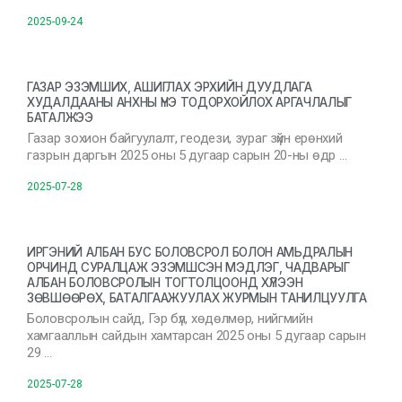
2025-09-24
ГАЗАР ЭЗЭМШИХ, АШИГЛАХ ЭРХИЙН ДУУДЛАГА
ХУДАЛДААНЫ АНХНЫ ҮНЭ ТОДОРХОЙЛОХ АРГАЧЛАЛЫГ
БАТАЛЖЭЭ
Газар зохион байгуулалт, геодези, зураг зүйн ерөнхий
газрын даргын 2025 оны 5 дугаар сарын 20-ны өдр …
2025-07-28
ИРГЭНИЙ АЛБАН БУС БОЛОВСРОЛ БОЛОН АМЬДРАЛЫН
ОРЧИНД СУРАЛЦАЖ ЭЗЭМШСЭН МЭДЛЭГ, ЧАДВАРЫГ
АЛБАН БОЛОВСРОЛЫН ТОГТОЛЦООНД ХҮЛЭЭН
ЗӨВШӨӨРӨХ, БАТАЛГААЖУУЛАХ ЖУРМЫН ТАНИЛЦУУЛГА
Боловсролын сайд, Гэр бүл, хөдөлмөр, нийгмийн
хамгааллын сайдын хамтарсан 2025 оны 5 дугаар сарын
29 …
2025-07-28