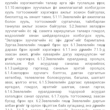
хуулийн хэрэгжилтийн талаар арга зүйн туслалцаа үзүүлэх;
5.1.10.эвлэрүүлэн зуучлалын үйл ажиллагаатай холбогдсон
хууль тогтоомжийг хэрэгжүүлэх ажлыг зохион байгуулах,
биелэлтэд нь хяналт тавих; 5.1.11.Зөвлөлийн үйл ажиллагаа
болон хууль, тогтоомжийг сурталчлах, тайлбарлан
таниулах ажлыг зохион байгуулах. 5.2.Зөвлөл эвлэрүүлэн
зуучлагчийн ёс зүй, сахилга хариуцлагын талаарх гомдол,
мэдээллийг хянан шийдвэрлэхдээ холбогдох хууль,
“Эвлэрүүлэн зуучлагчийн ёс зүйн дүрэм”-ийг баримтална.
Зургаа.Зөвлөлийн гишүүний бүрэн эрх 6.1.Зөвлөлийн гишүүн
дараах бүрэн эрхийг хэрэгжүүлнэ: 6.1.1.энэ дүрмийн 7.1.5-д
заасан ажил, үүргийн хуваарийн дагуу хариуцуулсан чиг
үүргийг хэрэгжүүлэх; 6.1.2.Зөвлөлийн хуралдаанд оролцох,
хэлэлцэж буй асуудлаар саналаа илэрхийлэх;
6.1.3.шийдвэр гаргахад саналын эрхтэй оролцох;
6.1.4.эвлэрүүлэн зуучлагч бэлтгэх, давтан сургалтын
хөтөлбөр, төлөвлөгөө боловсруулах, багшлах, шалгалт
авах, үнэлгээ өгөх; 6.1.5.Зөвлөлийн даргаас хуваарилсан
өргөдөл, гомдол, хүсэлтийг шалгаж, санал гаргах;
6.1.6.Зөвлөлийн хуралдаанаар тодорхой асуудал
хэлэлцүүлэх санал оруулах; 6.1.7.хууль тогтоомжид заасан
бусад бүрэн эрх. 6.2.3өвлөлийн гишүүн Зөвлөлийн даргын
албан үүргийг түр орлон гүйцэтгэж байх хугацаанд энэ дүрмийн