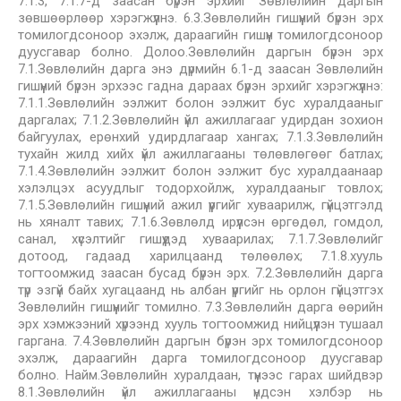
7.1.3, 7.1.7-д заасан бүрэн эрхийг Зөвлөлийн даргын
зөвшөөрлөөр хэрэгжүүлнэ. 6.3.Зөвлөлийн гишүүний бүрэн эрх
томилогдсоноор эхэлж, дараагийн гишүүн томилогдсоноор
дуусгавар болно. Долоо.Зөвлөлийн даргын бүрэн эрх
7.1.Зөвлөлийн дарга энэ дүрмийн 6.1-д заасан Зөвлөлийн
гишүүний бүрэн эрхээс гадна дараах бүрэн эрхийг хэрэгжүүлнэ:
7.1.1.Зөвлөлийн ээлжит болон ээлжит бус хуралдааныг
даргалах; 7.1.2.Зөвлөлийн үйл ажиллагааг удирдан зохион
байгуулах, ерөнхий удирдлагаар хангах; 7.1.3.Зөвлөлийн
тухайн жилд хийх үйл ажиллагааны төлөвлөгөөг батлах;
7.1.4.Зөвлөлийн ээлжит болон ээлжит бус хуралдаанаар
хэлэлцэх асуудлыг тодорхойлж, хуралдааныг товлох;
7.1.5.Зөвлөлийн гишүүний ажил үүргийг хуваарилж, гүйцэтгэлд
нь хяналт тавих; 7.1.6.Зөвлөлд ирүүлсэн өргөдөл, гомдол,
санал, хүсэлтийг гишүүдэд хуваарилах; 7.1.7.Зөвлөлийг
дотоод, гадаад харилцаанд төлөөлөх; 7.1.8.хууль
тогтоомжид заасан бусад бүрэн эрх. 7.2.Зөвлөлийн дарга
түр эзгүй байх хугацаанд нь албан үүргийг нь орлон гүйцэтгэх
Зөвлөлийн гишүүнийг томилно. 7.3.Зөвлөлийн дарга өөрийн
эрх хэмжээний хүрээнд хууль тогтоомжид нийцүүлэн тушаал
гаргана. 7.4.Зөвлөлийн даргын бүрэн эрх томилогдсоноор
эхэлж, дараагийн дарга томилогдсоноор дуусгавар
болно. Найм.Зөвлөлийн хуралдаан, түүнээс гарах шийдвэр
8.1.Зөвлөлийн үйл ажиллагааны үндсэн хэлбэр нь