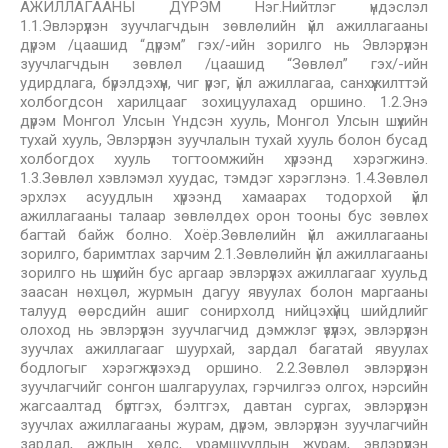
АЖИЛЛАГААНЫ ДҮРЭМ Нэг.Нийтлэг үндэслэл
1.1.Эвлэрүүлэн зуучлагчдын зөвлөлийн үйл ажиллагааны
дүрэм /цаашид “дүрэм” гэх/-ийн зорилго нь Эвлэрүүлэн
зуучлагчдын зөвлөл /цаашид “Зөвлөл” гэх/-ийн
удирдлага, бүрэлдэхүүн, чиг үүрэг, үйл ажиллагаа, санхүүжилттэй
холбогдсон харилцааг зохицуулахад оршино. 1.2.Энэ
дүрэм Монгол Улсын Үндсэн хууль, Монгол Улсын шүүхийн
тухай хууль, Эвлэрүүлэн зуучлалын тухай хууль болон бусад
холбогдох хууль тогтоомжийн хүрээнд хэрэгжинэ.
1.3.Зөвлөл хэвлэмэл хуудас, тэмдэг хэрэглэнэ. 1.4.Зөвлөл
эрхлэх асуудлын хүрээнд хамаарах тодорхой үйл
ажиллагааны талаар зөвлөлдөх орон тооны бус зөвлөх
багтай байж болно. Хоёр.Зөвлөлийн үйл ажиллагааны
зорилго, баримтлах зарчим 2.1.Зөвлөлийн үйл ажиллагааны
зорилго нь шүүхийн бус аргаар эвлэрүүлэх ажиллагааг хуульд
заасан нөхцөл, журмын дагуу явуулах болон маргааны
талууд өөрсдийн ашиг сонирхолд нийцэхүйц шийдлийг
олоход нь эвлэрүүлэн зуучлагчид дэмжлэг үзүүлэх, эвлэрүүлэн
зуучлах ажиллагааг шуурхай, зардал багатай явуулах
бодлогыг хэрэгжүүлэхэд оршино. 2.2.Зөвлөл эвлэрүүлэн
зуучлагчийг сонгон шалгаруулах, гэрчилгээ олгох, нэрсийн
жагсаалтад бүртгэх, бэлтгэх, давтан сургах, эвлэрүүлэн
зуучлах ажиллагааны журам, дүрэм, эвлэрүүлэн зуучлагчийн
зардал, ажлын хөлс, урамшууллын журам, эвлэрүүлэн