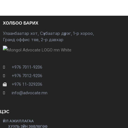
ХОЛБОО БАРИХ
Улаанбаатар хот, Сүхбаатар дүүрэг, 1-р хороо,
Гранд оффис төв, 2-р давхар
+976 7011-9206
+976 7012-9206
+976 11-329206
info@advocate.mn
ЦЭС
ҮЙЛ АЖИЛЛАГАА
ХУУЛЬ ЗҮЙН ЗӨВЛӨГӨӨ