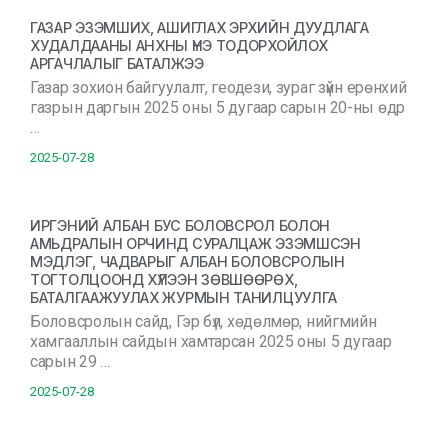
ГАЗАР ЭЗЭМШИХ, АШИГЛАХ ЭРХИЙН ДУУДЛАГА
ХУДАЛДААНЫ АНХНЫ ҮНЭ ТОДОРХОЙЛОХ
АРГАЧЛАЛЫГ БАТАЛЖЭЭ
Газар зохион байгуулалт, геодези, зураг зүйн ерөнхий
газрын даргын 2025 оны 5 дугаар сарын 20-ны өдр
…
2025-07-28
ИРГЭНИЙ АЛБАН БУС БОЛОВСРОЛ БОЛОН
АМЬДРАЛЫН ОРЧИНД СУРАЛЦАЖ ЭЗЭМШСЭН
МЭДЛЭГ, ЧАДВАРЫГ АЛБАН БОЛОВСРОЛЫН
ТОГТОЛЦООНД ХҮЛЭЭН ЗӨВШӨӨРӨХ,
БАТАЛГААЖУУЛАХ ЖУРМЫН ТАНИЛЦУУЛГА
Боловсролын сайд, Гэр бүл, хөдөлмөр, нийгмийн
хамгааллын сайдын хамтарсан 2025 оны 5 дугаар
сарын 29 …
2025-07-28