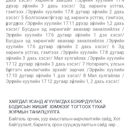
дахь хэсэг/ Хөрөнгө завших /Эрүүгийн хуулийн 17.4
дүгээр зүйлийн 3 дахь хэсэг/ Эд хөрөнгө устгах,
гэмтээх /Эрүүгийн хуулийн 17.8 дугаар зүйлийн 2 дахь
хэсэг/ 5 Болгоомжгүйгээр эд хөрөнгө устгах, гэмтээх,
үрэгдүүлэх /Эрүүгийн хуулийн 17.11 дүгээр зүйлийн 1,2 дахь
хэсэг/ Бусдын эд хөрөнгийг авахаар заналхийлэх /
Эрүүгийн хуулийн 17.6 дугаар зүйлийн 1 дэх хэсэг/
Бусдын эд хөрөнгийг авахаар заналхийлэх /Эрүүгийн
хуулийн 17.6 дугаар зүйлийн 2 дахь хэсэг/ 6 Эд
хөрөнгө устгах, гэмтээх /Эрүүгийн хуулийн 17.8 дугаар
зүйлийн 3 дахь хэсэг/ Мал хулгайлах /Эрүүгийн хуулийн
17.12 дугаар зүйлийн 3 дахь хэсэг/ 7 Нотариатч, улсын
бүртгэгч өмчлөгчийн эрхийг зөрчих /Эрүүгийн хуулийн
17.10 дугаар зүйлийн 1 дэх хэсэг/ 8 Мал хулгайлах /
Эрүүгийн хуулийн 17.12 дугаар зүйлийн 1, 2 дахь хэсэг/
ХАЯГДАЛ УСАНД АГУУЛАГДАХ БОХИРДУУЛАХ
БОДИСЫН ЖИШИГ ХЭМЖЭЭГ ТОГТООХ ТУХАЙ
ЖУРМЫН ТАНИЛЦУУЛГА
Байгаль орчин, уур амьсгалын өөрчлөлтийн сайд, Хот
байгуулалт, барилга, орон сууцжуулалтын сайд нар …