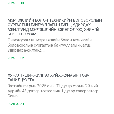
2025-10-13
МЭРГЭЖЛИЙН БОЛОН ТЕХНИКИЙН БОЛОВСРОЛЫН
СУРГАЛТЫН БАЙГУУЛЛАГЫН БАГШ, УДИРДАХ
АЖИЛТАНД МЭРГЭШЛИЙН ЗЭРЭГ ОЛГОХ, ХҮЧИНГҮЙ
БОЛГОХ ЖУРАМ
Энэхүү журам нь мэргэжлийн болон техникийн
боловсролын сургалтын байгууллагын багш,
удирдах ажилтанд …
2025-10-02
ХЯНАЛТ-ШИНЖИЛГЭЭ ХИЙХ ЖУРМЫН ТОВЧ
ТАНИЛЦУУЛГА
Засгийн газрын 2025 оны 01 дүгээр сарын 29-ний
өдрийн 43 дугаар тогтоолын 1 дүгээр хавсралтаар
“Хяна …
2025-09-24