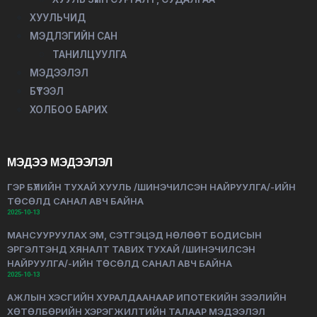
ХУУЛЬЧИД
МЭДЛЭГИЙН САН
ТАНИЛЦУУЛГА
МЭДЭЭЛЭЛ
БҮТЭЭЛ
ХОЛБОО БАРИХ
МЭДЭЭ МЭДЭЭЛЭЛ
ГЭР БҮЛИЙН ТУХАЙ ХУУЛЬ /ШИНЭЧИЛСЭН НАЙРУУЛГА/-ИЙН
ТӨСӨЛД САНАЛ АВЧ БАЙНА
2025-10-13
МАНСУУРУУЛАХ ЭМ, СЭТГЭЦЭД НӨЛӨӨТ БОДИСЫН
ЭРГЭЛТЭНД ХЯНАЛТ ТАВИХ ТУХАЙ /ШИНЭЧИЛСЭН
НАЙРУУЛГА/-ИЙН ТӨСӨЛД САНАЛ АВЧ БАЙНА
2025-10-13
АЖЛЫН ХЭСГИЙН ХУРАЛДААНААР ИПОТЕКИЙН ЗЭЭЛИЙН
ХӨТӨЛБӨРИЙН ХЭРЭГЖИЛТИЙН ТАЛААР МЭДЭЭЛЭЛ