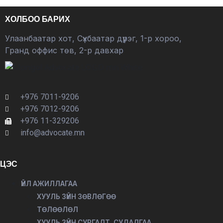
ХОЛБОО БАРИХ
Улаанбаатар хот, Сүхбаатар дүүрэг, 1-р хороо,
Гранд оффис төв, 2-р давхар
+976 7011-9206
+976 7012-9206
+976 11-329206
info@advocate.mn
ЦЭС
ҮЙЛ АЖИЛЛАГАА
ХУУЛЬ ЗҮЙН ЗӨВЛӨГӨӨ
ТӨЛӨӨЛӨЛ
ХУУЛЬ ЗҮЙН СУРГАЛТ, СУДАЛГАА