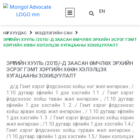
EN
НҮҮР ХУУДАС
МЭДЛЭГИЙН САН
ЭРҮҮГИЙН ХУУЛЬ /2015/-Д ЗААСАН ӨМЧЛӨХ ЭРХИЙН ЭСРЭГ ГЭМТ
ХЭРГИЙН ХӨӨН ХЭЛЭЛЦЭХ ХУГАЦААНЫ ЗОХИЦУУЛАЛТ
ЭРҮҮГИЙН ХУУЛЬ /2015/-Д ЗААСАН ӨМЧЛӨХ ЭРХИЙН
ЭСРЭГ ГЭМТ ХЭРГИЙН ХӨӨН ХЭЛЭЛЦЭХ
ХУГАЦААНЫ ЗОХИЦУУЛАЛТ
д/д Гэмт хэрэг үйлдсэнээс хойш нэг жил өнгөрсөн ; /
1.10 дугаар зүйлийн 1 дэх хэсгийн 1.1 ./ Гэмт хэрэг
үйлдсэнээс хойш таван жил өнгөрсөн ; /1.10 дугаар
зүйлийн 1 дэх хэсгийн 1. 2 ./ Гэмт хэрэг үйлдсэнээс
хойш арван хоёр жил өнгөрсөн ; / 1.10 дугаар зүйлийн
1 дэх хэсгийн 1. 3 ./ Гэмт хэрэг үйлдсэнээс хойш хорин
жил өнгөрсөн ; /1.10 дугаар зүйлийн 1 дэх хэсгийн 1.4./
Гэмт хэрэг үйлдсэнээс хойш гурван жил өнгөрсөн ;
/1.10 дугаар зүйлийн 1 дэх хэсгийн 1.5./ Хөөн хэлэлцэх