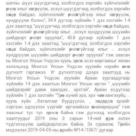
шатны шүүх шүүгдэгчид холбогдох хэргийн зүйлчлэлийг
өөрчлөн ялыг хөнгөрүүлж, эсхүл шүүгдэгчид холбогдох хэргийн
нөхцөл байдал, зүйлчлэлийг өөрчлөхгүйгээр ялыг хөнгөрүүлж,
хүндрүүлж болно”, 39.9 дүгээр зүйлийн 1 дэх хэсгийн 1.4
дэх заалтад “шүүгдэгчид холбогдох хэргийн нөхцөл байдал,
зүйлчлэлийг өөрчлөхгүйгээр ялыг …эсхүл хүндрүүлж шүүхийн
шийдвэрт өөрчлөлт оруулах”, 40.8 дугаар зүйлийн 1 дэх
хэсгийн 1.4 дэх заалтад “шүүгдэгчид холбогдох хэргийн
нөхцөл байдал, зүйлчлэлийг өөрчлөхгүйгээр ялыг … эсхүл
хүндрүүлж шүүхийн шийдвэрт өөрчлөлт оруулах” гэж заасан
нь Монгол Улсын Үндсэн хууль зөрсөн эсэх маргааныг хянан
хэлэлцээд Монгол Улсын Үндсэн хуулийн нэрийн өмнөөс
дүгнэлт гаргажээ. Уг дүгнэлтээр дээрх заалтууд нь
Монгол Улсын Үндсэн хуулийн Арван зургаадугаар
зүйлийн 14 дэх заалтын Монгол Улсын иргэн “…шүүхийн
шийдвэрийг давж заалдах… эрхтэй”, Арван есдүгээр
зүйлийн 1 дэх хэсгийн “Төрөөс хүний эрх, эрх чөлөөг хангахуйц …
хууль зүйн …баталгааг бүрдүүлэх, … хөндөгдсөн эрхийг
сэргээн эдлүүлэх үүргийг иргэнийхээ өмнө хариуцна” гэж
заасныг тус тус зөрчсөн байна гэж дүгнээд холбогдох
заалтуудыг 2019 оны 3 сарын 14-ний өдрөөс эхлэн
түдгэлзүүлж шийдвэрлэсэн байна. Эх сурвалж: Төрийн
мэдээлэл 2019-04-05-ны өдрийн №14 /1067/ дугаар