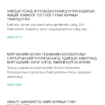
ХАЯГДАЛ УСАНД АГУУЛАГДАХ БОХИРДУУЛАХ БОДИСЫН
ЖИШИГ ХЭМЖЭЭГ ТОГТООХ ТУХАЙ ЖУРМЫН
ТАНИЛЦУУЛГА
Байгаль орчин, уур амьсгалын өөрчлөлтийн сайд, Хот
байгуулалт, барилга, орон сууцжуулалтын сайд нар …
2025-10-13
МЭРГЭЖЛИЙН БОЛОН ТЕХНИКИЙН БОЛОВСРОЛЫН
СУРГАЛТЫН БАЙГУУЛЛАГЫН БАГШ, УДИРДАХ АЖИЛТАНД
МЭРГЭШЛИЙН ЗЭРЭГ ОЛГОХ, ХҮЧИНГҮЙ БОЛГОХ ЖУРАМ
Энэхүү журам нь мэргэжлийн болон техникийн
боловсролын сургалтын байгууллагын багш, удирдах
ажилтанд …
2025-10-02
ХЯНАЛТ-ШИНЖИЛГЭЭ ХИЙХ ЖУРМЫН ТОВЧ