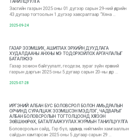
ТАНИЛЦУУЛГА
Засгийн газрын 2025 оны 01 дүгээр сарын 29-ний өдрийн
43 дугаар тогтоолын 1 дүгээр хавсралтаар “Хяна …
2025-09-24
ГАЗАР ЭЗЭМШИХ, АШИГЛАХ ЭРХИЙН ДУУДЛАГА
ХУДАЛДААНЫ АНХНЫ ҮНЭ ТОДОРХОЙЛОХ АРГАЧЛАЛЫГ
БАТАЛЖЭЭ
Газар зохион байгуулалт, геодези, зураг зүйн ерөнхий
газрын даргын 2025 оны 5 дугаар сарын 20-ны өдр …
2025-07-28
ИРГЭНИЙ АЛБАН БУС БОЛОВСРОЛ БОЛОН АМЬДРАЛЫН
ОРЧИНД СУРАЛЦАЖ ЭЗЭМШСЭН МЭДЛЭГ, ЧАДВАРЫГ
АЛБАН БОЛОВСРОЛЫН ТОГТОЛЦООНД ХҮЛЭЭН
ЗӨВШӨӨРӨХ, БАТАЛГААЖУУЛАХ ЖУРМЫН ТАНИЛЦУУЛГА
Боловсролын сайд, Гэр бүл, хөдөлмөр, нийгмийн хамгааллын
сайдын хамтарсан 2025 оны 5 дугаар сарын 29 …