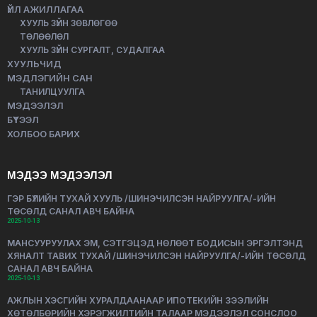
ҮЙЛ АЖИЛЛАГАА
ХУУЛЬ ЗҮЙН ЗӨВЛӨГӨӨ
ТӨЛӨӨЛӨЛ
ХУУЛЬ ЗҮЙН СУРГАЛТ, СУДАЛГАА
ХУУЛЬЧИД
МЭДЛЭГИЙН САН
ТАНИЛЦУУЛГА
МЭДЭЭЛЭЛ
БҮТЭЭЛ
ХОЛБОО БАРИХ
МЭДЭЭ МЭДЭЭЛЭЛ
ГЭР БҮЛИЙН ТУХАЙ ХУУЛЬ /ШИНЭЧИЛСЭН НАЙРУУЛГА/-ИЙН
ТӨСӨЛД САНАЛ АВЧ БАЙНА
2025-10-13
МАНСУУРУУЛАХ ЭМ, СЭТГЭЦЭД НӨЛӨӨТ БОДИСЫН ЭРГЭЛТЭНД
ХЯНАЛТ ТАВИХ ТУХАЙ /ШИНЭЧИЛСЭН НАЙРУУЛГА/-ИЙН ТӨСӨЛД
САНАЛ АВЧ БАЙНА
2025-10-13
АЖЛЫН ХЭСГИЙН ХУРАЛДААНААР ИПОТЕКИЙН ЗЭЭЛИЙН
ХӨТӨЛБӨРИЙН ХЭРЭГЖИЛТИЙН ТАЛААР МЭДЭЭЛЭЛ СОНСЛОО