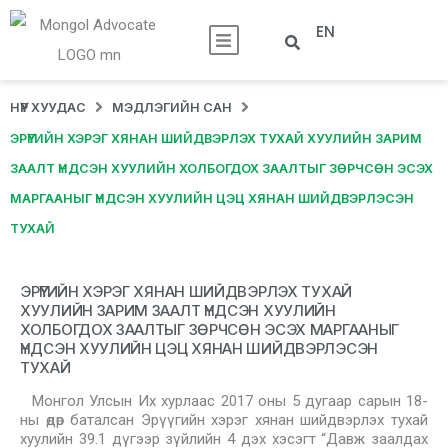
EN
НҮҮР ХУУДАС
МЭДЛЭГИЙН САН
ЭРҮҮГИЙН ХЭРЭГ ХЯНАН ШИЙДВЭРЛЭХ ТУХАЙ ХУУЛИЙН ЗАРИМ
ЗААЛТ ҮНДСЭН ХУУЛИЙН ХОЛБОГДОХ ЗААЛТЫГ ЗӨРЧСӨН ЭСЭХ
МАРГААНЫГ ҮНДСЭН ХУУЛИЙН ЦЭЦ ХЯНАН ШИЙДВЭРЛЭСЭН
ТУХАЙ
ЭРҮҮГИЙН ХЭРЭГ ХЯНАН ШИЙДВЭРЛЭХ ТУХАЙ
ХУУЛИЙН ЗАРИМ ЗААЛТ ҮНДСЭН ХУУЛИЙН
ХОЛБОГДОХ ЗААЛТЫГ ЗӨРЧСӨН ЭСЭХ МАРГААНЫГ
ҮНДСЭН ХУУЛИЙН ЦЭЦ ХЯНАН ШИЙДВЭРЛЭСЭН
ТУХАЙ
Монгол Улсын Их хурлаас 2017 оны 5 дугаар сарын 18-
ны өдөр баталсан Эрүүгийн хэрэг хянан шийдвэрлэх тухай
хуулийн 39.1 дүгээр зүйлийн 4 дэх хэсэгт “Давж заалдах