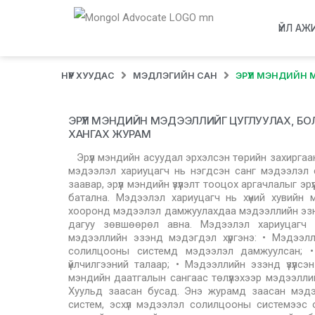
ҮЙЛ АЖ
НҮҮР ХУУДАС
МЭДЛЭГИЙН САН
ЭРҮҮЛ МЭНДИЙН
ЭРҮҮЛ МЭНДИЙН МЭДЭЭЛЛИЙГ ЦУГЛУУЛАХ, БО
ХАНГАХ ЖУРАМ
Эрүүл мэндийн асуудал эрхэлсэн төрийн захиргаан
мэдээлэл хариуцагч нь нэгдсэн санг мэдээлэл 
заавар, эрүүл мэндийн үзүүлэлт тооцох аргачлалыг 
батална. Мэдээлэл хариуцагч нь хүний хувийн
хооронд мэдээлэл дамжуулахдаа мэдээллийн эзнээ
дагуу зөвшөөрөл авна. Мэдээлэл хариуцагч 
мэдээллийн эзэнд мэдэгдэл хүргэнэ: • Мэдээл
солилцооны системд мэдээлэл дамжуулсан; • Э
үйлчилгээний талаар; • Мэдээллийн эзэнд үзүүлсэ
мэндийн даатгалын сангаас төлүүлэхээр мэдээллий
Хуульд заасан бусад. Энэ журамд заасан мэдээ
систем, эсхүл мэдээлэл солилцооны системээс ол