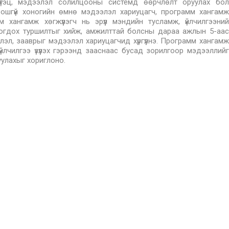
үтэц, мэдээлэл солилцооны системд өөрчлөлт оруулах бол
ошгүй хоногийн өмнө мэдээлэл хариуцагч, программ хангамж
м хангамж хөгжүүлэгч нь эрүүл мэндийн тусламж, үйлчилгээний
огдох туршилтыг хийж, амжилттай болсны дараа ажлын 5-аас
эл, зааврыг мэдээлэл хариуцагчид хүргүүлнэ. Программ хангамж
үйлчилгээ үзүүлэх гэрээнд зааснаас бусад зорилгоор мэдээллийг
уулахыг хориглоно.