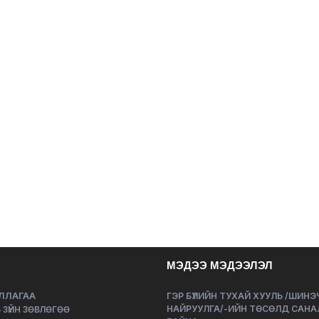
МЭДЭЭ МЭДЭЭЛЭЛ
ЛЛАГАА
ГЭР БҮЛИЙН ТУХАЙ ХУУЛЬ /ШИН
НАЙРУУЛГА/-ИЙН ТӨСӨЛД САНА
 ЗҮЙН ЗӨВЛӨГӨӨ