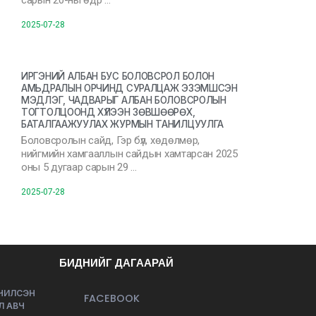
сарын 20-ны өдр …
2025-07-28
ИРГЭНИЙ АЛБАН БУС БОЛОВСРОЛ БОЛОН
АМЬДРАЛЫН ОРЧИНД СУРАЛЦАЖ ЭЗЭМШСЭН
МЭДЛЭГ, ЧАДВАРЫГ АЛБАН БОЛОВСРОЛЫН
ТОГТОЛЦООНД ХҮЛЭЭН ЗӨВШӨӨРӨХ,
БАТАЛГААЖУУЛАХ ЖУРМЫН ТАНИЛЦУУЛГА
Боловсролын сайд, Гэр бүл, хөдөлмөр,
нийгмийн хамгааллын сайдын хамтарсан 2025
оны 5 дугаар сарын 29 …
2025-07-28
БИДНИЙГ ДАГААРАЙ
ЭЧИЛСЭН
FACEBOOK
Л АВЧ