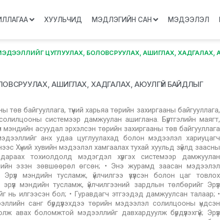
ИЛЛАГАА
ХУУЛЬЧИД
МЭДЛЭГИЙН САН
МЭДЭЭЛЭЛ
 МЭДЭЭЛЛИЙГ ЦУГЛУУЛАХ, БОЛОВСРУУЛАХ, АШИГЛАХ, ХАДГАЛАХ, 
ЛОВСРУУЛАХ, АШИГЛАХ, ХАДГАЛАХ, АЮУЛГҮЙ БАЙДЛЫГ
ы төв байгууллага, түүний харьяа төрийн захиргааны байгууллага,
солилцооны системээр дамжуулан ашиглана. Бүртгэлийн маягт,
эрүүл мэндийн асуудал эрхэлсэн төрийн захиргааны төв байгууллага
 мэдээллийг анх удаа цуглуулахад болон мэдээлэл хариуцагч
с Хүний хувийн мэдээлэл хамгаалах тухай хуульд зүйлд заасны
дараах тохиолдолд мэдэгдэл хүргэх системээр дамжуулан
лийн эзэн зөвшөөрөл өгсөн; • Энэ журамд заасан мэдээлэл
рүүл мэндийн тусламж, үйлчилгээ үзүүлсэн болон цаг товлох
н эрүүл мэндийн тусламж, үйлчилгээний зардлын төлбөрийг Эрүүл
г нь илгээсэн бол; • Гуравдагч этгээдэд дамжуулсан талаар; •
ллийн санг бүрдүүлэхдээ төрийн мэдээлэл солилцооны үндсэн
ж авах боломжтой мэдээллийг давхардуулж бүрдүүлэхгүй; Эрүүл