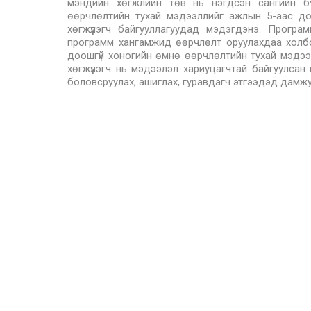
мэндийн хөгжлийн төв нь нэгдсэн сангийн б
өөрчлөлтийн тухай мэдээллийг ажлын 5-аас до
хөгжүүлэгч байгууллагуудад мэдэгдэнэ. Програм
программ хангамжид өөрчлөлт оруулахдаа холб
доошгүй хоногийн өмнө өөрчлөлтийн тухай мэдээл
хөгжүүлэгч нь мэдээлэл хариуцагчтай байгуулсан 
боловсруулах, ашиглах, гуравдагч этгээдэд дамж