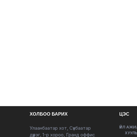
ХОЛБОО БАРИХ
ЦЭС
ҮЙЛ АЖИ
Улаанбаатар хот, Сүхбаатар
ХУУЛЬ
дүүрэг, 1-р хороо, Гранд оффис