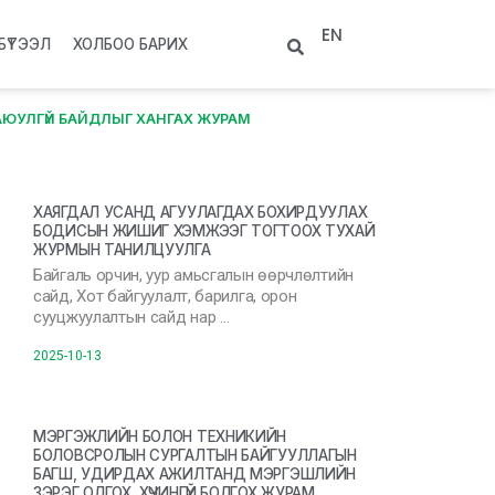
EN
БҮТЭЭЛ
ХОЛБОО БАРИХ
АЮУЛГҮЙ БАЙДЛЫГ ХАНГАХ ЖУРАМ
ХАЯГДАЛ УСАНД АГУУЛАГДАХ БОХИРДУУЛАХ
БОДИСЫН ЖИШИГ ХЭМЖЭЭГ ТОГТООХ ТУХАЙ
ЖУРМЫН ТАНИЛЦУУЛГА
Байгаль орчин, уур амьсгалын өөрчлөлтийн
сайд, Хот байгуулалт, барилга, орон
сууцжуулалтын сайд нар …
2025-10-13
МЭРГЭЖЛИЙН БОЛОН ТЕХНИКИЙН
БОЛОВСРОЛЫН СУРГАЛТЫН БАЙГУУЛЛАГЫН
БАГШ, УДИРДАХ АЖИЛТАНД МЭРГЭШЛИЙН
ЗЭРЭГ ОЛГОХ, ХҮЧИНГҮЙ БОЛГОХ ЖУРАМ